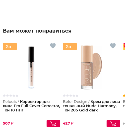
Вам может понравиться
Relouis /
Корректор для
Belor Design /
Крем для лица
Be
лица Pro Full Cover Corrector,
тональный Nude Harmony,
то
Тон 10 Fair
Тон 205 Gold dark
То
507 ₽
427 ₽
142