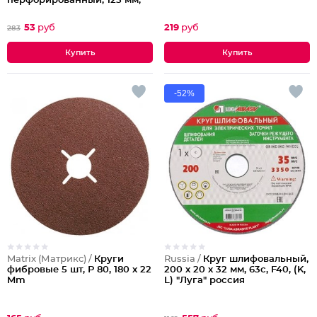
перфорированный, 125 мм,
р240, 10 шт.
53
руб
219
руб
283
-52%
Matrix (Матрикс) /
Круги
Russia /
Круг шлифовальный,
фибровые 5 шт, Р 80, 180 х 22
200 х 20 х 32 мм, 63с, F40, (K,
Mm
L) "Луга" россия