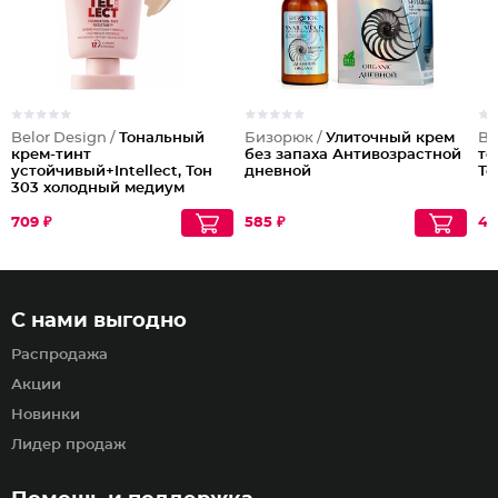
Belor Design /
Тональный
Бизорюк /
Улиточный крем
Be
крем-тинт
без запаха Антивозрастной
то
устойчивый+Intellect, Тон
дневной
То
303 холодный медиум
709 ₽
585 ₽
42
С нами выгодно
Распродажа
Акции
Новинки
Лидер продаж