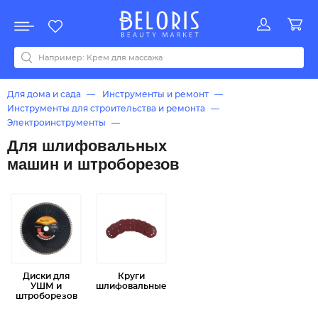
Распродажа
Акции
Новинки
Хит продаж
Все бренды
0-9
A
B
C
D
E
F
G
H
I
J
K
L
M
N
O
P
Q
R
S
T
U
V
W
Y
Z
А
Б
В
Д
З
И
М
О
К
Л
Н
П
Р
С
Т
У
Ф
Ч
Для дома и сада
Инструменты и ремонт
Инструменты для строительства и ремонта
Электроинструменты
Расходные материалы для электроинструментов
Для шлифовальных
Для шлифовальных машин и штроборезов
машин и штроборезов
Диски для
Круги
УШМ и
шлифовальные
штроборезов