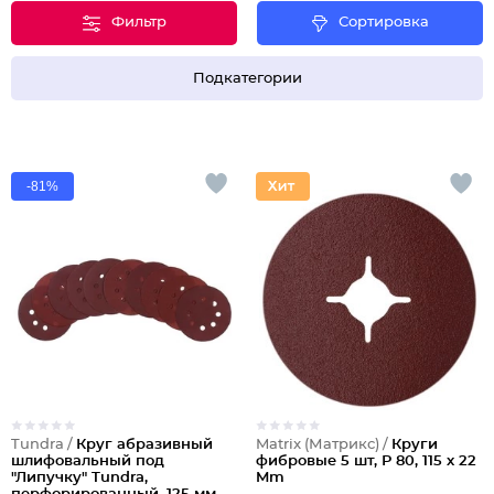
Фильтр
Сортировка
Подкатегории
-81%
Tundra /
Круг абразивный
Matrix (Матрикс) /
Круги
шлифовальный под
фибровые 5 шт, Р 80, 115 х 22
"Липучку" Tundra,
Mm