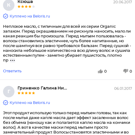
Ксюша
20.06.2017
К
Куплено на Beloris.ru
Неплохое масло, с типичным для всей их серии Organic
запахом. Перед окрашиванием не рискнула наносить, мало ли
какая реакция бы произошла. Перед мытьем пользовалась -
волосы становились эластичнее, чуть более напитанные, но
после шампнуя все равно требовался бальзам. Перед сушкой -
наносила небольшое количество на всю длину волос и сушила
естественным путем - заметно убирает пушистость, плотно
пр
Ответить
0
0
Гриненко Галина Николаевна, Ар...
06.01.2017
Г
Куплено на Beloris.ru
Этот продукт использую только перед мытьем головы, так как
после мытья даже капля масла дает эффект засаленных волос
без объема (наношу как и полагается каплю масла на кончики
волос). А вот в качестве маски перед мытьем просто
замечательный продукт. Волосы становятся эластичными и во