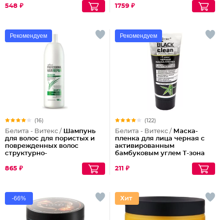
548 ₽
1759 ₽
Рекомендуем
Рекомендуем
(16)
(122)
Белита - Витекс /
Шампунь
Белита - Витекс /
Маска-
для волос для пористых и
пленка для лица черная с
поврежденных волос
активированным
структурно-
бамбуковым углем Т-зона
восстанавливающий
Black Clean
увлажняющий
865 ₽
211 ₽
-66%