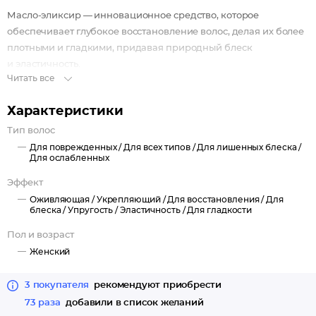
Масло-эликсир — инновационное средство, которое
обеспечивает глубокое восстановление волос, делая их более
плотными и гладкими, придавая природный блеск
и эластичность.
Читать все
Характеристики
Тип волос
Для поврежденных /
Для всех типов /
Для лишенных блеска /
Для ослабленных
Эффект
Оживляющая /
Укрепляющий /
Для восстановления /
Для
блеска /
Упругость /
Эластичность /
Для гладкости
Пол и возраст
Женский
3 покупателя
рекомендуют приобрести
73 раза
добавили в список желаний