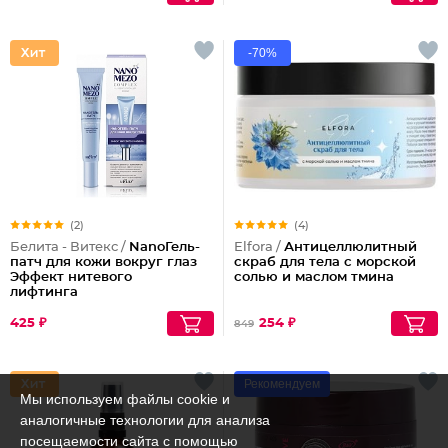
-70%
(2)
(4)
Белита - Витекс /
NanoГель-
Elfora /
Антицеллюлитный
патч для кожи вокруг глаз
скраб для тела с морской
Эффект нитевого
солью и маслом тмина
лифтинга
425 ₽
254 ₽
849
Рекомендуем
Мы используем файлы cookie и
аналогичные технологии для анализа
посещаемости сайта с помощью