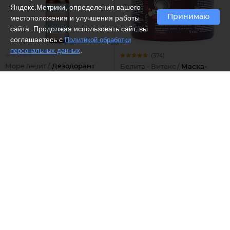
Яндекс.Метрики, определения вашего
Принимаю
местоположения и улучшения работы
сайта. Продолжая использовать сайт, вы
соглашаетесь с
Политикой обработки
.
персональных данных
(374)
Море лечит /
Дезодорант
Белита - Витекс /
Маска-
минеральный, стекло, SEA
восстановление для волос с
Heals
кератином
447 ₽
316 ₽
Рекомендуем
(1)