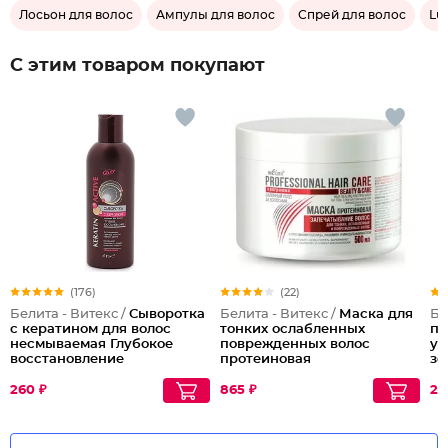
Лосьон для волос
Ампулы для волос
Спрей для волос
Lu
С этим товаром покупают
(176)
(22)
Белита - Витекс /
Сыворотка
Белита - Витекс /
Маска для
Бе
с кератином для волос
тонких ослабленных
пр
несмываемая Глубокое
поврежденных волос
ук
восстановление
протеиновая
зо
запечатывающая Hair
Sealing Protein Mask for Thin
260 ₽
865 ₽
29
Limp and Damaged Hair