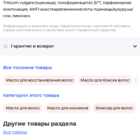
Triticum vulgare (пшеницы), токоферилацетат, БГТ, парфюмерная
композиция, АМП-изостеариламинокислоты пшеницы/кукурузы/
сои, лимонен.
Информация о внешнем виде, характеристиках, комплекте поставки,
стране изготовления и свойствах носит справочный характер.
Гарантия и возврат
Все похожие товары
Масло для восстановления волос
Масло для блеска волос
С
Категории этого товара
Масло для волос
Масло для кончиков
Эликсир для волос
Другие товары раздела
Все товары