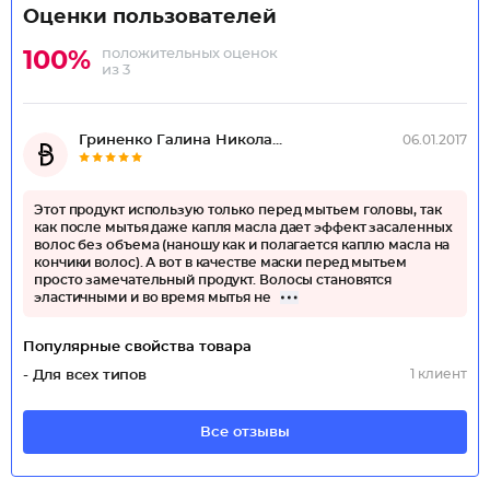
Оценки пользователей
положительных оценок
100%
из 3
Гриненко Галина Никола...
06.01.2017
Этот продукт использую только перед мытьем головы, так
как после мытья даже капля масла дает эффект засаленных
волос без объема (наношу как и полагается каплю масла на
кончики волос). А вот в качестве маски перед мытьем
просто замечательный продукт. Волосы становятся
эластичными и во время мытья не
Популярные свойства товара
1 клиент
- Для всех типов
Все отзывы