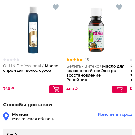
(15)
OLLIN Professional /
Масло-
Ke
Белита - Витекс /
Масло для
спрей для волос сухое
по
волос репейное Экстра-
ок
восстановление
ma
Репейник
749 ₽
12
403 ₽
Способы доставки
Москва
Изменить город
Московская область