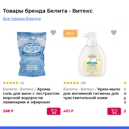
Товары бренда Белита - Витекс
Все товары бренда
(2)
(18)
Белита - Витекс /
Арома-
Белита - Витекс /
Крем-мыло
Бе
соль для ванн с экстрактом
для интимной гигиены для
пр
морской водоросли
чувствительной кожи
ук
ламинарии и эфирным
зо
маслом лимона
Океаническая
268 ₽
401 ₽
29