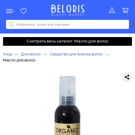
Распродажа
Акции
Новинки
Хит продаж
Все бренды
0-9
A
B
C
D
E
F
G
H
I
J
K
L
M
N
O
P
Q
R
S
T
U
V
W
Y
Z
А
Б
В
Д
З
И
М
О
К
Л
Н
П
Р
С
Т
У
Ф
Ч
Смотреть весь каталог: Масло для волос
Уход
Для волос
Средство для блеска волос
Масло для волос