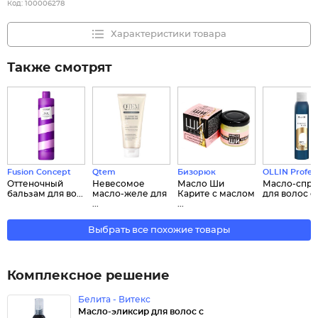
Код:
100006278
Характеристики товара
Также смотрят
Fusion Concept
Qtem
Бизорюк
OLLIN Profes
Оттеночный
Невесомое
Масло Ши
Масло-спр
бальзам для во...
масло-желе для
Карите с маслом
для волос сух
...
...
Выбрать все похожие товары
Комплексное решение
Белита - Витекс
Масло-эликсир для волос с