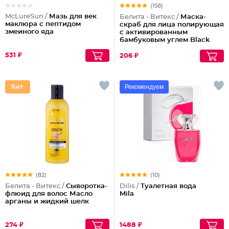
(158)
McLureSun /
Мазь для век
Белита - Витекс /
Маска-
маклюра с пептидом
скраб для лица полирующая
змеиного яда
с активированным
бамбуковым углем Black
Clean
531 ₽
206 ₽
Рекомендуем
(82)
(10)
Белита - Витекс /
Сыворотка-
Dilis /
Туалетная вода
флюид для волос Масло
Mila
арганы и жидкий шелк
274 ₽
1488 ₽