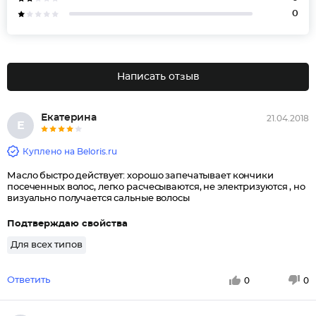
0
Написать отзыв
Екатерина
21.04.2018
Е
Куплено на Beloris.ru
Масло быстро действует: хорошо запечатывает кончики
посеченных волос, легко расчесываются, не электризуются , но
визуально получается сальные волосы
Подтверждаю свойства
Для всех типов
Ответить
0
0