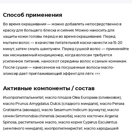
Способ применения
Во время окрашивания — можно добавлять непосредственно в
краску для большего блеска и сияния. Можно наносить для
защиты кожи головы перед и во время окрашивания. Перед
мытьем волос — в качестве питательной маски нанести на 15-20
минут, затем смыть шампунем. Перед сушкой волос — применяйте
как несмываемый кондиционер, когда волосам требуется
усиленное питание, нанося от середины волос к самым кончикам.
После сушки — нанесенное на посушенные волосы масло-
эликсир дает приглаживающий эффект для лёгк
Активные компоненты / состав
Изопропилпальмитат, масло плодов Olea Europaea (оливковое),
масло Prunus Amygdalus Dulcis (сладкого миндаля), масло Persea
Gratissima (авокадо), масло Sesamum Indicum (кунжута), масло
семян Simmondsia chinensis (жожоба), масло косточек Argania
Spinosa, растительное масло, масло корня Cyperus Esculentus
(земляного миндаля), изопропилмиристат, масло зародышей