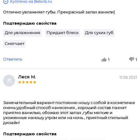
Куплено на Beloris.ru
Отлично увлажняет губы. Прекрасный запах ванили)
Подтверждаю свойства
Для увлажнения
Придает блеск
Для сухих губ
Смягчает
Ответить
1
1
Леся М.
11.08.2021
Л
Замечательный вариант постоянно ношу с собой в косметичке
очень удобный способ нанесения , хороший состав пахнет
приятно ванилью, обожаю этот запах ,губы мягкие и
ухоженные наношу утром или на ночь , приятный стильный
дизайн!
Подтверждаю свойства