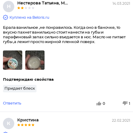
Нестерова Татьяна, Москва
14.03.2021
Н
Куплено на Beloris.ru
Брала ванильное ,не понравилось. Когда оно в баночке, то
вкусно пахнет ванилью,но стоит нанести на губы и
парафиновый запах сильно въедается в нос. Масло не питает
губы ,а лежит просто жирной пленкой поверх.
Подтверждаю свойства
Придает блеск
Ответить
0
1
Кристина
22.02.2021
К