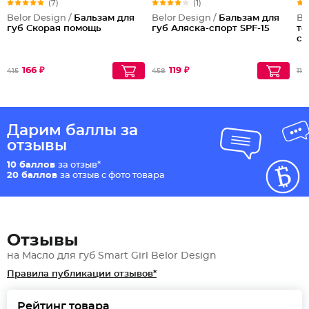
(7)
(1)
Belor Design /
Бальзам для
Belor Design /
Бальзам для
Be
губ Скорая помощь
губ Аляска-спорт SPF-15
то
cr
166 ₽
119 ₽
415
458
110
Дарим баллы за
отзывы
10 баллов
за отзыв*
20 баллов
за отзыв с фото товара
Отзывы
на Масло для губ Smart Girl Belor Design
Правила публикации отзывов*
Рейтинг товара