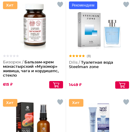
Рекомендуем
(8)
Бизорюк /
Бальзам-крем
Dilis /
Туалетная вода
монастырский «Мухомор»
Steelman zone
живица, чага и кордицепс,
стекло
615 ₽
1449 ₽