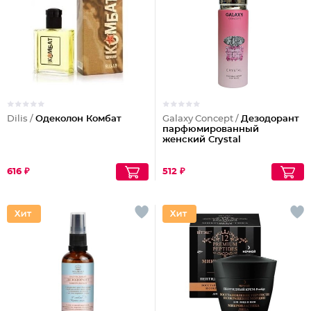
Dilis /
Одеколон Комбат
Galaxy Concept /
Дезодорант
парфюмированный
женский Crystal
616 ₽
512 ₽