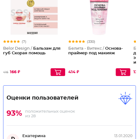
(7)
(330)
Belor Design /
Бальзам для
Белита - Витекс /
Основа-
Бе
губ Скорая помощь
праймер под макияж
дл
эф
и 
166 ₽
414 ₽
13
415
Оценки пользователей
положительных оценок
93%
из 28
Екатерина
13.01.2020