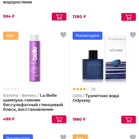
водорослями
594 ₽
1380 ₽
Рекомендуем
(3)
Белита - Витекс /
La Belle
Dilis /
Туалетная вода
шампунь-сияние
Odyssey
бессульфатный глянцевый
блеск, восстановление
волос шелк+пептиды
499 ₽
1960 ₽
Рекомендуем