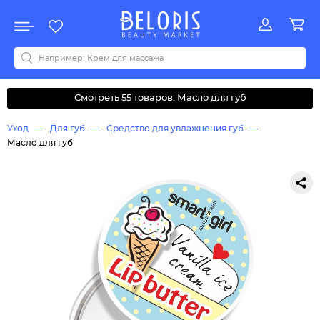
Распродажа
Акции
Новинки
Хит продаж
Все бренды
0-9
A
B
C
D
E
F
G
H
I
J
K
L
M
N
O
P
Q
R
S
T
U
V
W
Y
Z
А
Б
В
Д
З
И
М
О
К
Л
Н
П
Р
С
Т
У
Ф
Ч
Смотреть 55 товаров: Масло для губ
Уход
Для губ
Средство для увлажнения губ
Масло для губ