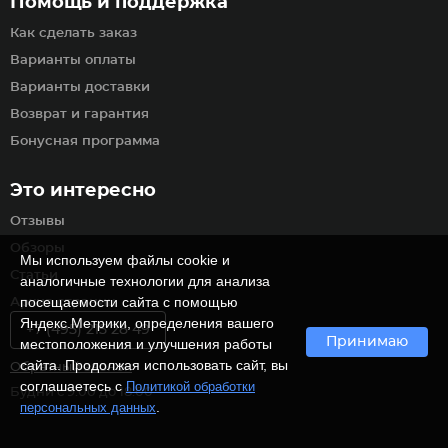
Помощь и поддержка
Как сделать заказ
Варианты оплаты
Варианты доставки
Возврат и гарантия
Бонусная программа
Это интересно
Отзывы
Обзоры
Мы используем файлы cookie и
Статьи
аналогичные технологии для анализа
посещаемости сайта с помощью
Архив страниц
Яндекс.Метрики, определения вашего
+7 (495) 215 28 49
Принимаю
местоположения и улучшения работы
сайта. Продолжая использовать сайт, вы
Обратный звонок
соглашаетесь с
Политикой обработки
Будни с 9:00 до 18:00
.
персональных данных