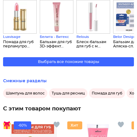
Luxvisage
Белита - Витекс
Relouis
Belor Design
Помада для губ
Бальзам для губ
Блеск-бальзам
Бальзам для
перламутро...
3D-эффект...
для губ c м...
Аляска-сп...
Выбрать все похожие товары
Смежные разделы
Шампунь для волос
Тушь для ресниц
Помада для губ
Хол
С этим товаром покупают
-60%