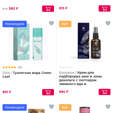
513 ₽
382 ₽
849
Рекомендуем
(13)
Бизорюк /
Крем для
Dilis /
Туалетная вода Green
подбородка шеи и зоны
Leaf
декольте с пептидом
змеиного яда и
антиоксидантами
594 ₽
851 ₽
Рекомендуем