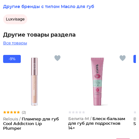
Другие бренды с типом Масло для губ
Luxvisage
Другие товары раздела
Все товары
-9%
(2)
Белита-М /
Блеск-бальзам
Relouis /
Плампер для губ
Be
для губ для подростков
Cool Addiction Lip
Sh
14+
Plumper