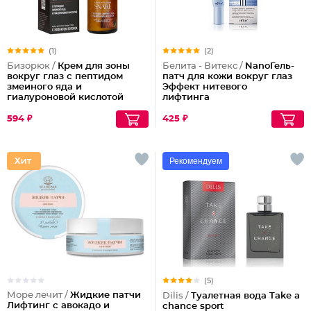
(1)
(2)
Бизорюк /
Крем для зоны
Белита - Витекс /
NanoГель-
вокруг глаз с пептидом
патч для кожи вокруг глаз
змеиного яда и
Эффект нитевого
гиалуроновой кислотой
лифтинга
594 ₽
425 ₽
Рекомендуем
(5)
Море лечит /
Жидкие патчи
Dilis /
Туалетная вода Take a
Лифтинг с авокадо и
chance sport