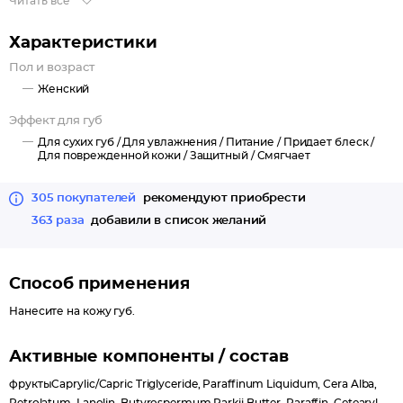
Читать все
клубнику.
Характеристики
Пол и возраст
Женский
Эффект для губ
Для сухих губ /
Для увлажнения /
Питание /
Придает блеск /
Для поврежденной кожи /
Защитный /
Смягчает
305 покупателей
рекомендуют приобрести
363 раза
добавили в список желаний
Способ применения
Нанесите на кожу губ.
Активные компоненты / состав
фруктыCaprylic/Capric Triglyceride, Paraffinum Liquidum, Cera Alba,