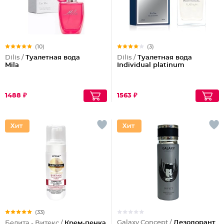
(10)
(3)
Dilis /
Туалетная вода
Dilis /
Туалетная вода
Mila
Individual platinum
1488 ₽
1563 ₽
(33)
Galaxy Concept /
Дезодорант
Белита - Витекс /
Крем-пенка