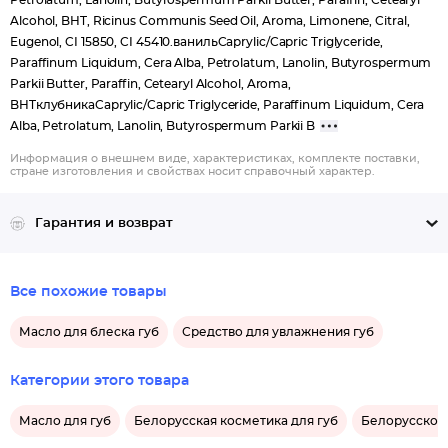
Petrolatum, Lanolin, Butyrospermum Parkii Butter, Paraffin, Cetearyl
Alcohol, BHT, Ricinus Communis Seed Oil, Aroma, Limonene, Citral,
Eugenol, CI 15850, CI 45410.ванильCaprylic/Capric Triglyceride,
Paraffinum Liquidum, Cera Alba, Petrolatum, Lanolin, Butyrospermum
Parkii Butter, Paraffin, Cetearyl Alcohol, Aroma,
BHTклубникаCaprylic/Capric Triglyceride, Paraffinum Liquidum, Cera
Alba, Petrolatum, Lanolin, Butyrospermum Parkii B
Информация о внешнем виде, характеристиках, комплекте поставки,
стране изготовления и свойствах носит справочный характер.
Гарантия и возврат
Все похожие товары
Масло для блеска губ
Средство для увлажнения губ
Категории этого товара
Масло для губ
Белорусская косметика для губ
Белорусское 