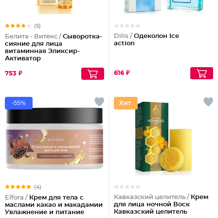
(5)
Dilis /
Одеколон Ice
Белита - Витекс /
Сыворотка-
action
сияние для лица
витаминная Эликсир-
Активатор
616 ₽
753 ₽
-55%
(4)
Кавказский целитель /
Крем
Elfora /
Крем для тела с
для лица ночной Воск
маслами какао и макадамии
Кавказский целитель
Увлажнение и питание