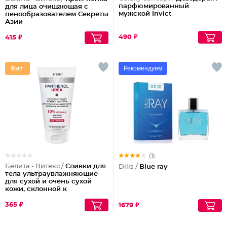
парфюмированный
для лица очищающая с
мужской Invict
пенообразователем Секреты
Азии
490 ₽
415 ₽
Рекомендуем
(1)
Белита - Витекс /
Сливки для
Dilis /
Blue ray
тела ультраувлажняющие
для сухой и очень сухой
кожи, склонной к
шелушениям Pharmacos
Panthenol Urea
365 ₽
1679 ₽