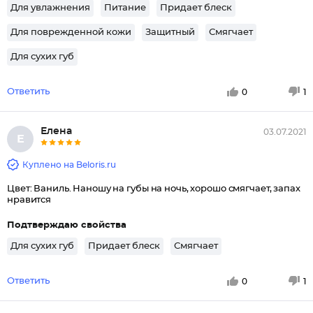
Для увлажнения
Питание
Придает блеск
Для поврежденной кожи
Защитный
Смягчает
Для сухих губ
Ответить
0
1
Елена
03.07.2021
Е
Куплено на Beloris.ru
Цвет: Ваниль. Наношу на губы на ночь, хорошо смягчает, запах
нравится
Подтверждаю свойства
Для сухих губ
Придает блеск
Смягчает
Ответить
0
1