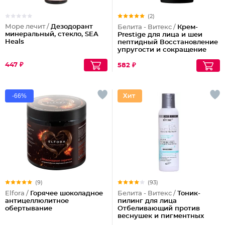
(2)
Море лечит /
Дезодорант
Белита - Витекс /
Крем-
минеральный, стекло, SEA
Prestige для лица и шеи
Heals
пептидный Восстановление
упругости и сокращение
морщин (ночной)
447 ₽
582 ₽
-66%
(9)
(93)
Elfora /
Горячее шоколадное
Белита - Витекс /
Тоник-
антицеллюлитное
пилинг для лица
обертывание
Отбеливающий против
веснушек и пигментных
пятен