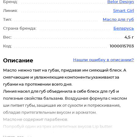
Бренд:
Belor Design
Линия:
Smart Girl
Тип:
Масло для губ
Страна бренда:
Беларусь
Вес:
4,5 г
Код:
1000015703
Описание
Нашли ошибку в описании?
Масло нежно тает на губах, придавая им сияющий блеск. А
смягчающие и увлажняющие компоненты ухаживают за
губами на протяжении всего дня.
Линия масел для губ объединила в себе блеск для губ и
полезные свойства бальзама. Воздушная формула с маслом
ши питает губы, защищая их от сухости и потрескивания,
обладая притягательным вкусом и ароматом.
Масло не содержит парабенов.
Попробуй один из трех аппетитных вкусов Lip butter:
ванильное мороженое, фруктовый коктейль или сочную