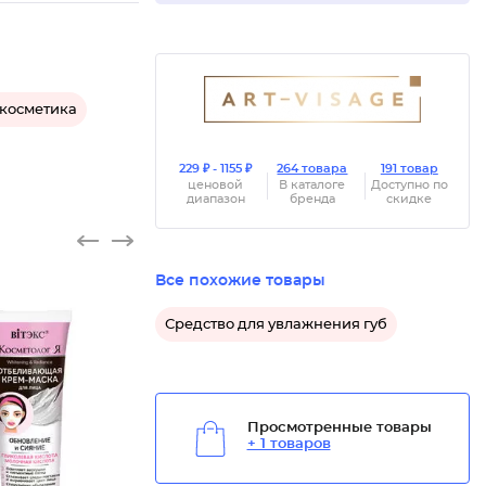
 косметика
229 ₽ - 1155 ₽
264 товара
191 товар
ценовой
В каталоге
Доступно по
диапазон
бренда
скидке
Все похожие товары
Средство для увлажнения губ
Просмотренные товары
+ 1 товаров