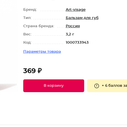
Бренд:
Art-visage
Тип:
Бальзам для губ
Страна бренда:
Россия
Вес:
3,2 г
Код:
1000733943
Параметры товара
369 ₽
+
6 баллов
за
В корзину