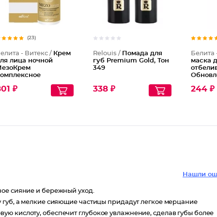
(23)
елита - Витекс /
Крем
Relouis /
Помада для
Белита 
ля лица ночной
губ Premium Gold, Тон
маска 
езоКрем
349
отбели
омплексное
Обновл
моложение 50+
01 ₽
338 ₽
244 ₽
Нашли ош
ное сияние и бережный уход.
 губ, а мелкие сияющие частицы придадут легкое мерцание
ую кислоту, обеспечит глубокое увлажнение, сделав губы более