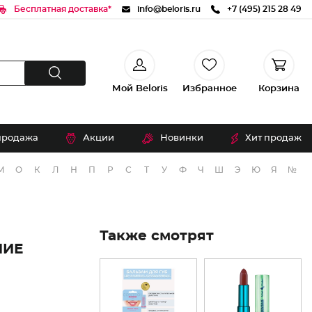
Бесплатная доставка*
info@beloris.ru
+7 (495) 215 28 49
Мой Beloris
Избранное
Корзина
продажа
Акции
Новинки
Хит продаж
М
О
К
Л
Н
П
Р
С
Т
У
Ф
Ч
Ш
Э
Ю
Я
№
Также смотрят
НИЕ