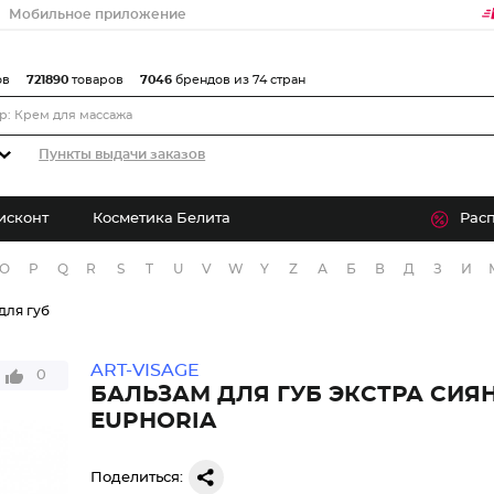
Мобильное приложение
ов
721890
товаров
7046
брендов из 74 стран
Пункты выдачи заказов
исконт
Косметика Белита
Рас
O
P
Q
R
S
T
U
V
W
Y
Z
А
Б
В
Д
З
И
для губ
ART-VISAGE
0
БАЛЬЗАМ ДЛЯ ГУБ ЭКСТРА СИЯ
EUPHORIA
Поделиться: