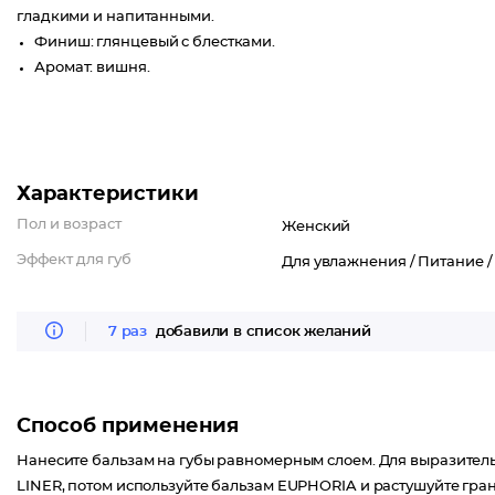
гладкими и напитанными.
Финиш: глянцевый с блестками.
Аромат: вишня.
Характеристики
Пол и возраст
Женский
Эффект для губ
Для увлажнения /
Питание 
7 раз
добавили в список желаний
Способ применения
Нанесите бальзам на губы равномерным слоем. Для выразитель
LINER, потом используйте бальзам EUPHORIA и растушуйте гра