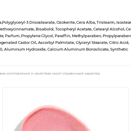
lyglyceryl-3 Diisostearate, Ozokerite, Cera Alba, Tristearin, Isostear
l Methoxycinnamate, Bisabolol, Tocopheryl Acetate, Cetearyl Alcohol, Ce
e, Parfum, Propylene Glycol, Paraffin, Methylparaben, Propylparaben
nated Castor Oil, Ascorbyl Palmitate, Glyceryl Stearate, Citric Acid,
850, Aluminum Hydroxide, Calcium Aluminum Borosilicate, Synthetic
ане изготовления и свойствах носит справочный характер.