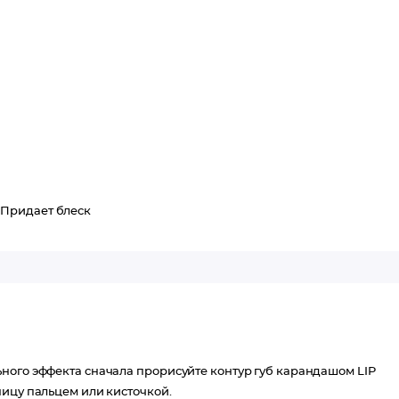
/
Придает блеск
ного эффекта сначала прорисуйте контур губ карандашом LIP
ницу пальцем или кисточкой.