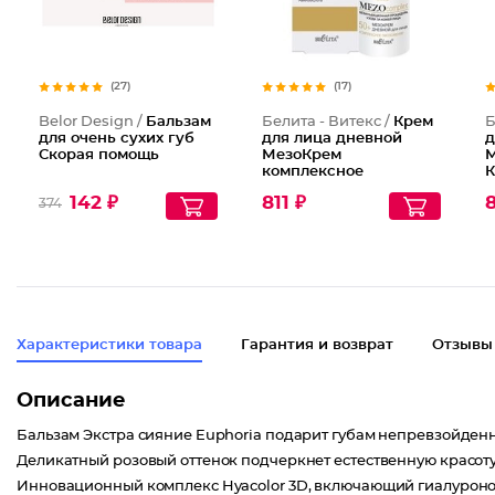
(27)
(17)
Belor Design /
Бальзам
Белита - Витекс /
Крем
Б
для очень сухих губ
для лица дневной
д
Скорая помощь
МезоКрем
М
комплексное
К
омоложение 50+
о
142 ₽
811 ₽
8
374
Характеристики товара
Гарантия и возврат
Отзывы
Описание
Бальзам Экстра сияние Euphoria подарит губам непревзойден
Деликатный розовый оттенок подчеркнет естественную красоту
Инновационный комплекс Hyacolor 3D, включающий гиалуронов