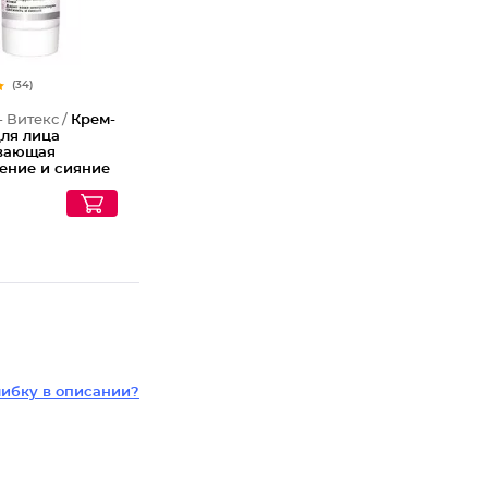
(34)
- Витекс /
Крем-
для лица
вающая
ение и сияние
ибку в описании?