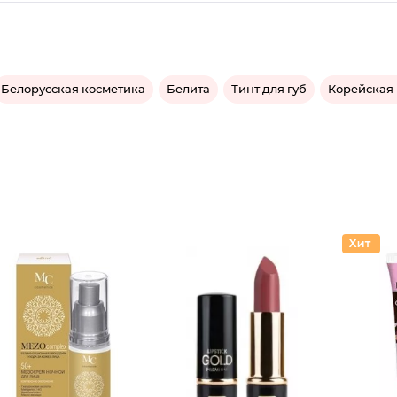
Белорусская косметика
Белита
Тинт для губ
Корейская
Помада