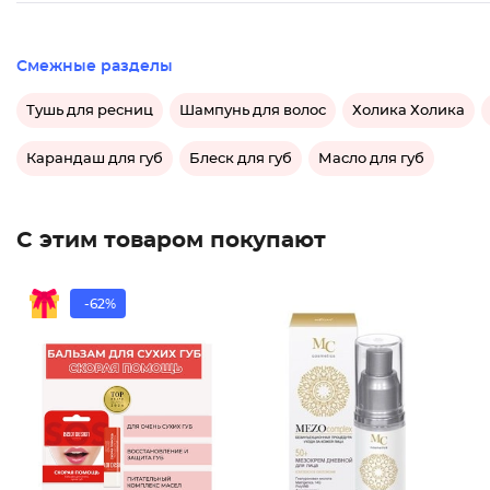
Смежные разделы
Тушь для ресниц
Шампунь для волос
Холика Холика
Карандаш для губ
Блеск для губ
Масло для губ
С этим товаром покупают
-62%