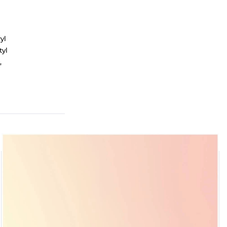
yl
tyl
,