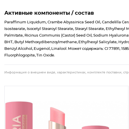
Активные компоненты / состав
Paraffinum Liquidum, Crambe Abyssinica Seed Oil, Candelilla Cera,Po
Isostearate, Isocetyl Stearoyl Stearate, Stearyl Stearate, Ethylhexy
Palmitate, Ricinus Communis (Castor) Seed Oil, Sodium Hyaluronat
BHT, Butyl Methoxydibenzoylmethane, Ethylhexyl Salicylate, Hydroge
Benzyl Alcohol, Eugenol, Linalool. Может содержать: CI 77891, 15
Fluorphlogopite, Tin Oxide.
Информация о внешнем виде, характеристиках, комплекте поставки, стр