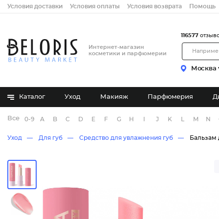
Условия доставки
Условия оплаты
Условия возврата
Помощь
116577
отзыв
Интернет-магазин
косметики и парфюмерии
Москва
Каталог
Уход
Макияж
Парфюмерия
Д
Все бренды
0-9
A
B
C
D
E
F
G
H
I
J
K
L
M
N
Уход
Для губ
Средство для увлажнения губ
Бальзам 