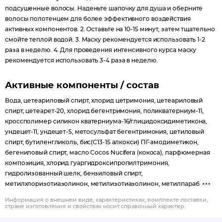
подсушенные волосы. Наденьте шапочку для душа и оберните
волосы полотенцем для более эффективного воздействия
активных компонентов. 2. Оставьте на 10-15 минут, затем тщательно
смойте теплой водой. 3. Маску рекомендуется использовать 1-2
раза в неделю. 4. Для проведения интенсивного курса маску
рекомендуется использовать 3-4 раза в неделю.
Активные компоненты / состав
Вода, цетеариловый спирт, хлорид цетримония, цетеариловый
спирт, цетеарет-20, хлорид бегентримония, поликватерниум-11,
кроссполимер силикон кватерниума-16/глицидоксидиметикона,
ундецет-11, ундецет-5, метосульфат бегентримония, цетиловый
спирт, бутиленгликоль, бис(С13-15 алкокси) ПГ-амодиметикон,
бегениловый спирт, масло Cocos Nucifera (кокоса), парфюмерная
композиция, хлорид гуаргидроксипропилтримония,
гидролизованный шелк, бензиловый спирт,
метилхлоризотиазолинон, метилизотиазолинон, метилпараб
Информация о внешнем виде, характеристиках, комплекте поставки,
стране изготовления и свойствах носит справочный характер.