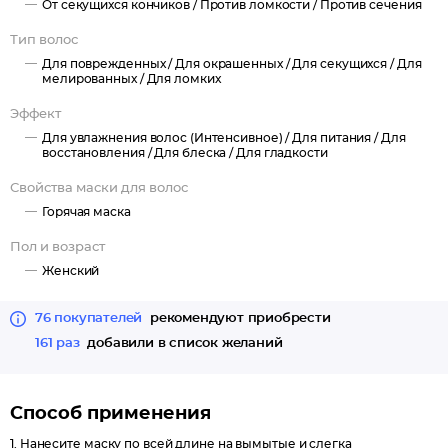
От секущихся кончиков /
Против ломкости /
Против сечения
Тип волос
Для поврежденных /
Для окрашенных /
Для секущихся /
Для
мелированных /
Для ломких
Эффект
Для увлажнения волос (Интенсивное) /
Для питания /
Для
восстановления /
Для блеска /
Для гладкости
Свойства маски для волос
Горячая маска
Пол и возраст
Женский
76 покупателей
рекомендуют приобрести
161 раз
добавили в список желаний
Способ применения
1. Нанесите маску по всей длине на вымытые и слегка