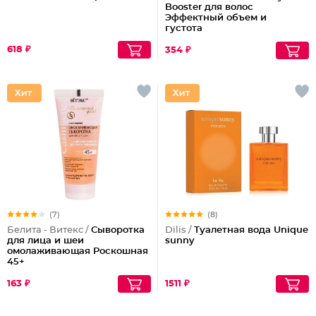
Booster для волос
Эффектный объем и
густота
618 ₽
354 ₽
(7)
(8)
Белита - Витекс /
Cыворотка
Dilis /
Туалетная вода Unique
для лица и шеи
sunny
омолаживающая Роскошная
45+
163 ₽
1511 ₽