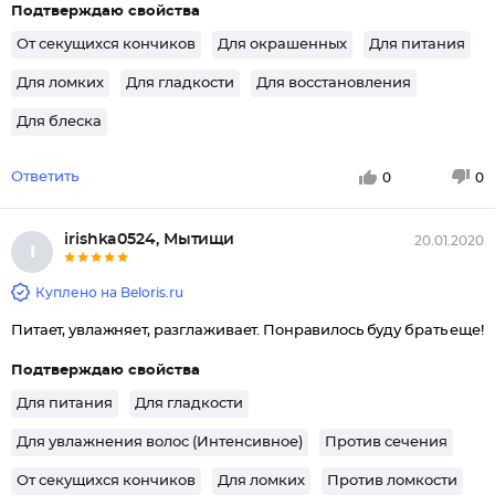
Подтверждаю свойства
От секущихся кончиков
Для окрашенных
Для питания
Для ломких
Для гладкости
Для восстановления
Для блеска
Ответить
0
0
irishka0524, Мытищи
20.01.2020
I
Куплено на Beloris.ru
Питает, увлажняет, разглаживает. Понравилось буду брать еще!
Подтверждаю свойства
Для питания
Для гладкости
Для увлажнения волос (Интенсивное)
Против сечения
От секущихся кончиков
Для ломких
Против ломкости