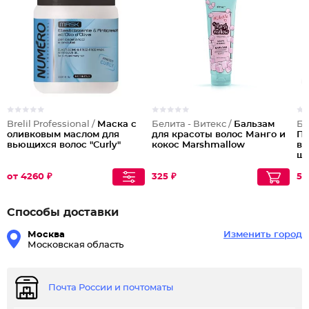
Brelil Professional /
Маска с
Белита - Витекс /
Бальзам
Бе
оливковым маслом для
для красоты волос Манго и
Пр
вьющихся волос "Curly"
кокос Marshmallow
во
шё
от 4260 ₽
325 ₽
51
Способы доставки
Москва
Изменить город
Московская область
Почта России и почтоматы