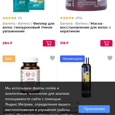
(7)
(374)
Белита - Витекс /
Филлер для
Белита - Витекс /
Маска-
волос гиалуроновый Умное
восстановление для волос с
увлажнение
кератином
284 ₽
316 ₽
Рекомендуем
Мы используем файлы cookie и
аналогичные технологии для анализа
посещаемости сайта с помощью
(9)
Яндекс.Метрики, определения вашего
Бизорюк /
Бальзам-крем
Белита-М /
Шампунь-
Принимаю
местоположения и улучшения работы
монастырский «Мухомор»
нейтрализатор желтизны