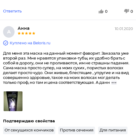
Ответить
0
0
Анна
10.01.2020
А
Куплено на Beloris.ru
Для меня эта маска на данный момент фаворит. Заказала уже
второй раз. Мне нравятся упаковки-тубы, их удобно брать с
собой в дорогу, они не проливаются, им не страшны падения.
Сама маска просто супер, на моих сухих , пористых волосах
делает просто чудо. Они живые, блестящие , упругие и на вид
совершенно здоровые, такое на моих волосах мог делать
только проф, но там и цена соответствующая. А данн
Подтверждаю свойства
От секущихся кончиков
Против сечения
Для питания