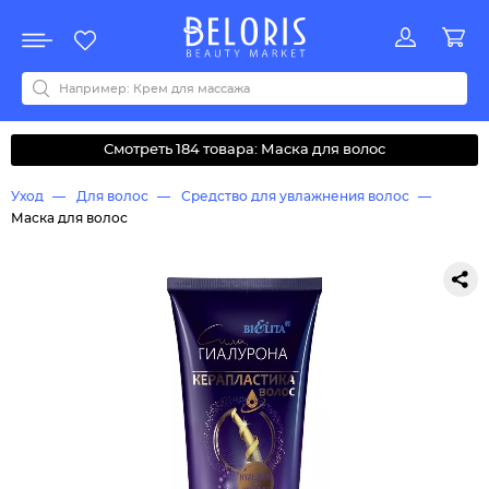
Распродажа
Акции
Новинки
Хит продаж
Все бренды
0-9
A
B
C
D
E
F
G
H
I
J
K
L
M
N
O
P
Q
R
S
T
U
V
W
Y
Z
А
Б
В
Д
З
И
М
О
К
Л
Н
П
Р
С
Т
У
Ф
Ч
Смотреть 184 товара: Маска для волос
Уход
Для волос
Средство для увлажнения волос
Маска для волос