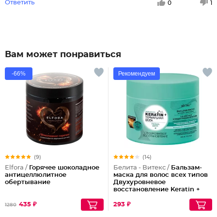
Ответить
0
1
Вам может понравиться
-66%
Рекомендуем
(9)
(14)
Elfora /
Горячее шоколадное
Белита - Витекс /
Бальзам-
антицеллюлитное
маска для волос всех типов
обертывание
Двухуровневое
восстановление Keratin +
Термальная вода
435 ₽
293 ₽
1280