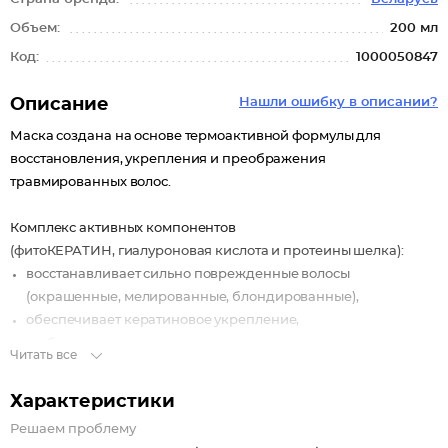
Объем:
200 мл
Код:
1000050847
Описание
Нашли ошибку в описании?
Маска создана на основе термоактивной формулы для
восстановления, укрепления и преображения
травмированных волос.
Комплекс активных компонентов
(фитоКЕРАТИН, гиалуроновая кислота и протеины шелка):
восстанавливает сильно поврежденные волосы
(окрашенные, мелированные, блондированные),
обеспечивает кератиновое укрепление,
глубоко увлажняет, интенсивно питает,
Читать все
запечатывает секущиеся кончики, сокращает ломкость
волос,
Характеристики
придает шелковистость и здоровый блеск волосам.
Решаем проблему