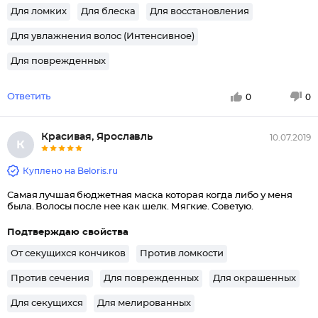
Для ломких
Для блеска
Для восстановления
Для увлажнения волос (Интенсивное)
Для поврежденных
Ответить
0
0
Красивая, Ярославль
10.07.2019
К
Куплено на Beloris.ru
Самая лучшая бюджетная маска которая когда либо у меня
была. Волосы после нее как шелк. Мягкие. Советую.
Подтверждаю свойства
От секущихся кончиков
Против ломкости
Против сечения
Для поврежденных
Для окрашенных
Для секущихся
Для мелированных