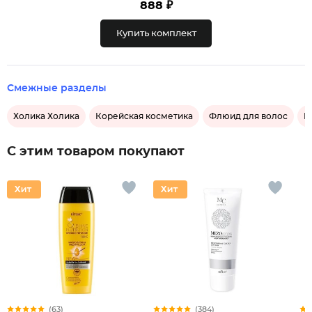
888 ₽
Купить комплект
Смежные разделы
Холика Холика
Корейская косметика
Флюид для волос
К
С этим товаром покупают
(63)
(384)