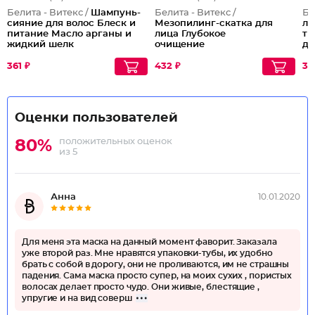
Белита - Витекс /
Шампунь-
Белита - Витекс /
Бе
сияние для волос Блеск и
Мезопилинг-скатка для
ла
питание Масло арганы и
лица Глубокое
ти
жидкий шелк
очищение
де
Ух
361 ₽
432 ₽
34
Оценки пользователей
положительных оценок
80%
из 5
Анна
10.01.2020
Для меня эта маска на данный момент фаворит. Заказала
уже второй раз. Мне нравятся упаковки-тубы, их удобно
брать с собой в дорогу, они не проливаются, им не страшны
падения. Сама маска просто супер, на моих сухих , пористых
волосах делает просто чудо. Они живые, блестящие ,
упругие и на вид соверш