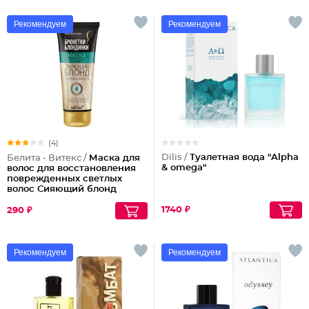
Рекомендуем
Рекомендуем
(4)
Dilis /
Туалетная вода "Alpha
Белита - Витекс /
Маска для
& omega"
волос для восстановления
поврежденных светлых
волос Сияющий блонд
1740 ₽
290 ₽
Рекомендуем
Рекомендуем