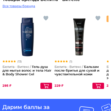
Все товары бренда
(13)
(1)
Белита - Витекс /
Гель-душ
Белита - Витекс /
Бальзам
Бе
для мытья волос и тела Hair
после бритья для сухой и
дл
& Body Shower Gel
чувствительной кожи
де
зо
295 ₽
229 ₽
29
Дарим баллы за