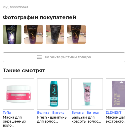
Код:
1000050847
Фотографии покупателей
Характеристики товара
Также смотрят
Tefia
Белита - Витекс
Белита - Витекс
ELEMENT
Маска для
Fresh - шампунь
Бальзам для
Маска-шапо
окрашенных
для волос...
красоты волос...
экстракто...
воло...