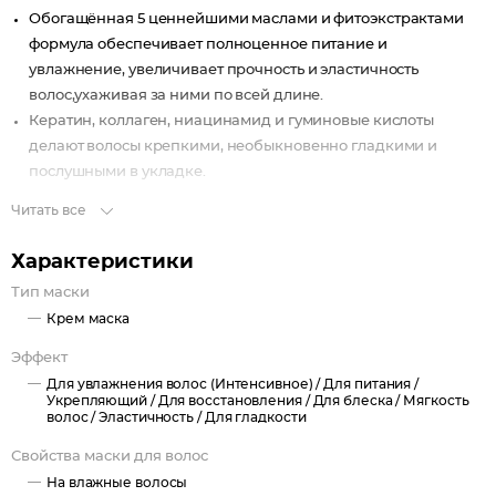
Обогащённая 5 ценнейшими маслами и фитоэкстрактами
формула обеспечивает полноценное питание и
увлажнение, увеличивает прочность и эластичность
волос,ухаживая за ними по всей длине.
Кератин, коллаген, ниацинамид и гуминовые кислоты
делают волосы крепкими, необыкновенно гладкими и
послушными в укладке.
Читать все
Характеристики
Тип маски
Крем маска
Эффект
Для увлажнения волос (Интенсивное) /
Для питания /
Укрепляющий /
Для восстановления /
Для блеска /
Мягкость
волос /
Эластичность /
Для гладкости
Свойства маски для волос
На влажные волосы