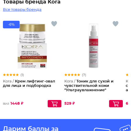
Товары бренда Kora
Все товары бренда
-6%
(1)
(7)
Kora /
Крем лифтинг-овал
Kora /
Тоник для сухой и
Ko
для лица и подбородка
чувствительной кожи
с 
"Ультраувлажнение"
ам
1448 ₽
529 ₽
67
1541
Дарим баллы за