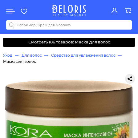
Распродажа
Акции
Новинки
Хит продаж
Все бренды
0-9
A
B
C
D
E
F
G
H
I
J
K
L
M
N
O
P
Q
R
S
T
U
V
W
Y
Z
А
Б
В
Д
З
И
М
О
К
Л
Н
П
Р
С
Т
У
Ф
Ч
Смотреть 186 товаров: Маска для волос
Уход
Для волос
Средство для увлажнения волос
Маска для волос