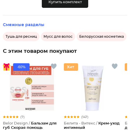
Купить комплект
Смежные разделы
Тушь для ресниц
Мусс для волос
Белорусская косметика
С этим товаром покупают
-60%
(7)
(147)
Belor Design /
Бальзам для
Белита - Витекс /
Крем-уход
Бе
губ Скорая помощь
интимный
дл