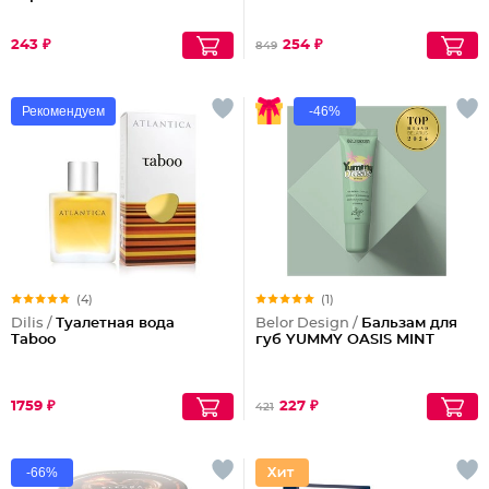
243 ₽
254 ₽
849
Рекомендуем
-46%
(4)
(1)
Dilis /
Туалетная вода
Belor Design /
Бальзам для
Taboo
губ YUMMY OASIS MINT
1759 ₽
227 ₽
421
-66%