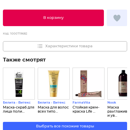
В корзину
Код:
1000719682
Характеристики товара
Также смотрят
Белита - Витекс
Белита - Витекс
FarmaVita
Nook
Маска-скраб для
Маска для волос
Стойкая крем-
Маска
лица поли...
всех типо...
краска Life ...
разглажив
и ув...
Выбрать все похожие товары