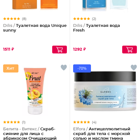
(8)
(2)
Dilis /
Туалетная вода Unique
Dilis /
Туалетная вода
sunny
Fresh
1511 ₽
1292 ₽
-70%
(1)
(4)
Белита - Витекс /
Скраб-
Elfora /
Антицеллюлитный
сияние для лица с
скраб для тела с морской
абрикосом Очищающий
солью и маслом тмина