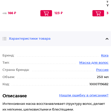
то
Yo
166 ₽
123 ₽
30
415
Характеристики товара
Бренд:
Kora
Тип:
Маска для волос
Страна бренда:
Россия
Объем:
250 мл
Код:
1000719682
Описание
Нашли ошибку в описании?
Интенсивная маска восстанавливает структуру волос, делает
их мягкими, шелковистыми и блестящими.