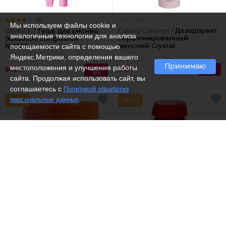
(9)
Мы используем файлы cookie и
Galaxy Concept /
Дезодорант
DIVAGE /
Тушь для ресниц
аналогичные технологии для анализа
парфюмированный
90x60x90 Longlashes
посещаемости сайта с помощью
женский Crystal
№7501
Яндекс.Метрики, определения вашего
Принимаю
местоположения и улучшения работы
512 ₽
548 ₽
сайта. Продолжая использовать сайт, вы
соглашаетесь с
Политикой обработки
.
персональных данных
Белита - Витекс /
Маска-
Бизорюк /
Мазь
блеск для сияния и
монастырская солох Аул
восстановления волос
«Маклюра», 100 мл.
Аргана и протеины 3в1