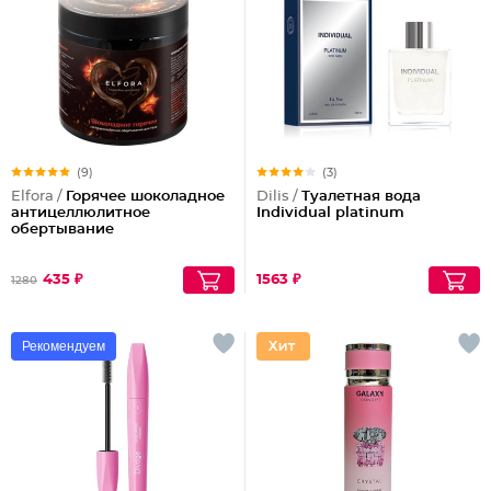
(9)
(3)
Elfora /
Горячее шоколадное
Dilis /
Туалетная вода
антицеллюлитное
Individual platinum
обертывание
435 ₽
1563 ₽
1280
Рекомендуем