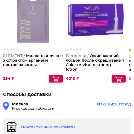
ELEMENT /
Маска-шапочка с
FarmaVita /
Оживляющий
Бе
экстрактом арганы и
лосьон после окрашивания
ма
цветов лаванды
Color re-vital restoring
Дв
lotion
во
Те
254 ₽
4010 ₽
29
Способы доставки
Москва
Изменить город
Московская область
Почта России и почтоматы