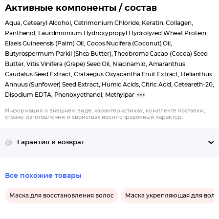
Активные компоненты / состав
Aqua, Cetearyl Alcohol, Cetrimonium Chloride, Keratin, Collagen,
Panthenol, Laurdimonium Hydroxypropyl Hydrolyzed Wheat Protein,
Elaeis Guineensis (Palm) Oil, Cocos Nucifera (Coconut) Oil,
Butyrospermum Parkii (Shea Butter), Theobroma Cacao (Cocoa) Seed
Butter, Vitis Vinifera (Grape) Seed Oil, Niacinamid, Amaranthus
Caudatus Seed Extract, Crataegus Oxyacantha Fruit Extract, Helianthus
Annuus (Sunfower) Seed Extract, Humic Acids, Citric Acid, Ceteareth-20,
Disodium EDTA, Phenoxyethanol, Methylpar
Информация о внешнем виде, характеристиках, комплекте поставки,
стране изготовления и свойствах носит справочный характер.
Гарантия и возврат
Все похожие товары
Маска для восстановления волос
Маска укрепляющая для воло