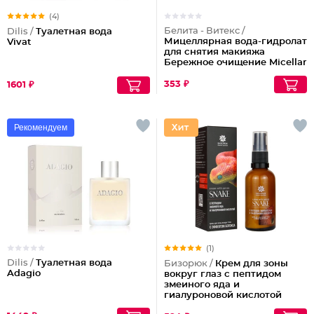
(4)
Белита - Витекс /
Dilis /
Туалетная вода
Мицеллярная вода-гидролат
Vivat
для снятия макияжа
Бережное очищение Micellar
Cleansing
353 ₽
1601 ₽
Рекомендуем
(1)
Dilis /
Туалетная вода
Бизорюк /
Крем для зоны
Adagio
вокруг глаз с пептидом
змеиного яда и
гиалуроновой кислотой