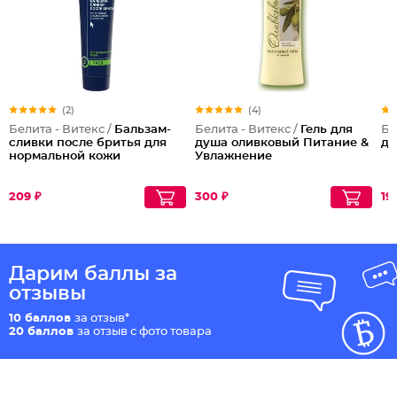
(2)
(4)
Белита - Витекс /
Бальзам-
Белита - Витекс /
Гель для
Бе
сливки после бритья для
душа оливковый Питание &
дл
нормальной кожи
Увлажнение
209 ₽
300 ₽
19
Дарим баллы за
отзывы
10 баллов
за отзыв*
20 баллов
за отзыв с фото товара