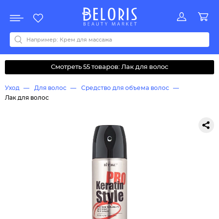
Распродажа
Акции
Новинки
Хит продаж
Все бренды
0-9
A
B
C
D
E
F
G
H
I
J
K
L
M
N
O
P
Q
R
S
T
U
V
W
Y
Z
А
Б
В
Д
З
И
М
О
К
Л
Н
П
Р
С
Т
У
Ф
Ч
Смотреть 55 товаров: Лак для волос
Уход
Для волос
Средство для объема волос
Лак для волос