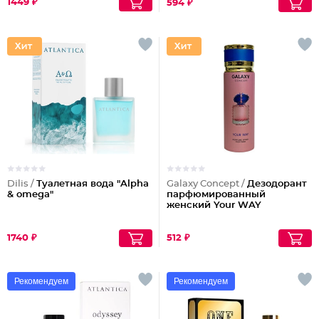
1449 ₽
594 ₽
Dilis /
Туалетная вода "Alpha
Galaxy Concept /
Дезодорант
& omega"
парфюмированный
женский Your WAY
1740 ₽
512 ₽
Рекомендуем
Рекомендуем