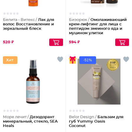
Белита - Витекс /
Лак для
Бизорюк /
Омолаживающий
волос Восстановление и
крем-лифтинг для лица с
зеркальный блеск
пептидом змеиного яда и
муцином улитки
520 ₽
594 ₽
-51%
Море лечит /
Дезодорант
Belor Design /
Бальзам для
минеральный, стекло, SEA
губ Yummy Oasis
Heals
Coconut