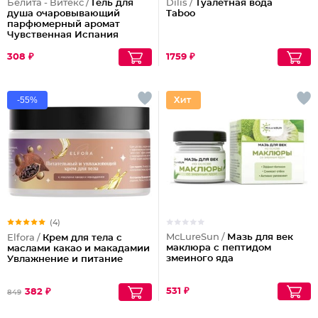
Белита - Витекс /
Гель для
Dilis /
Туалетная вода
душа очаровывающий
Taboo
парфюмерный аромат
Чувственная Испания
Lovely Moments
308 ₽
1759 ₽
-55%
(4)
McLureSun /
Мазь для век
Elfora /
Крем для тела с
маклюра с пептидом
маслами какао и макадамии
змеиного яда
Увлажнение и питание
531 ₽
382 ₽
849