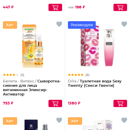
447 ₽
198 ₽
405
Рекомендуем
(5)
(6)
Белита - Витекс /
Сыворотка-
Dilis /
Туалетная вода Sexy
сияние для лица
Twenty (Секси Твенти)
витаминная Эликсир-
Активатор
753 ₽
1380 ₽