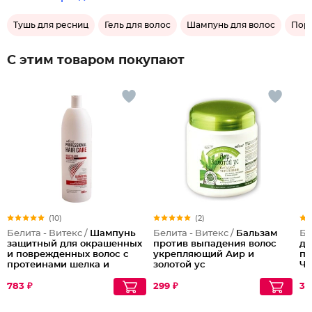
Тушь для ресниц
Гель для волос
Шампунь для волос
Поро
С этим товаром покупают
(10)
(2)
Белита - Витекс /
Шампунь
Белита - Витекс /
Бальзам
Бе
защитный для окрашенных
против выпадения волос
ду
и поврежденных волос с
укрепляющий Аир и
па
протеинами шелка и
золотой ус
Чу
кашемира Protective
Lo
Shampoo for Dyed and
783 ₽
299 ₽
30
Damaged Hair