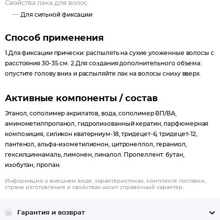
Свойства лака для волос
Для сильной фиксации
Способ применения
1.Для фиксации прически: распылять на сухие уложенные волосы с
расстояния 30-35 см. 2.Для создания дополнительного объема:
опустите голову вниз и распыляйте лак на волосы снизу вверх.
Активные компоненты / состав
Этанол, сополимер акрилатов, вода, cополимер ВП/ВА,
аминометилпропанол, гидролизованный кератин, парфюмерная
композиция, силикон кватерниум-18, тридецет-6, тридецет-12,
пантенол, альфа-изометилионон, цитронеллол, гераниол,
гексилциннамаль, лимонен, линалол. Пропеллент: бутан,
изобутан, пропан.
Информация о внешнем виде, характеристиках, комплекте поставки,
стране изготовления и свойствах носит справочный характер.
Гарантия и возврат