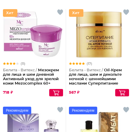
(11)
(17)
Белита - Витекс /
Мезокрем
Белита - Витекс /
Oil-Крем
для лица и шеи дневной
для лица, шеи и декольте
Активный уход для зрелой
ночной с ценнейшими
кожи Mezocomplex 60+
маслами Суперпитание
Аргана и миндаль
718 ₽
567 ₽
Рекомендуем
Рекомендуем