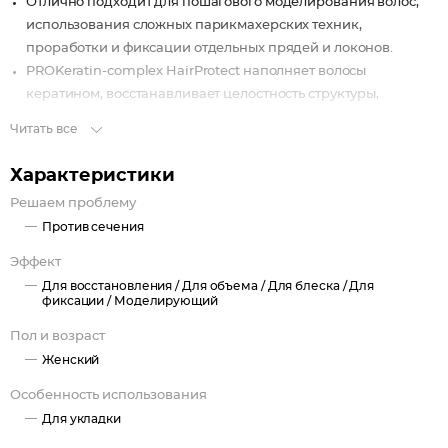
Отлично подходит для пошагового моделирования волос,
использования сложных парикмахерских техник,
проработки и фиксации отдельных прядей и локонов.
PROKeratin-complex HairProtect наполняет волосы
кератином, восстанавливает целостность структуры,
препятствует ломкости и сечению.
Читать все
Стильный лайфхак: для стойкого объема при распылении
Характеристики
акцентируйте внимание на прикорневой зоне.
Решаем проблему
Против сечения
Эффект
Для восстановления /
Для объема /
Для блеска /
Для
фиксации /
Моделирующий
Пол и возраст
Женский
Особенность использования
Для укладки