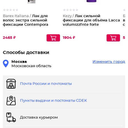
Barex Italiana /
Лак для
Kezy /
Лак сильной
Бе
волос экстра сильной
фиксации для объёма Lacca
во
фиксации Contempora
volumizzfnte forte
си
2465 ₽
1904 ₽
53
Способы доставки
Москва
Изменить город
Московская область
Почта России и почтоматы
Пункты выдачи и постоматы CDEK
Доставка курьером