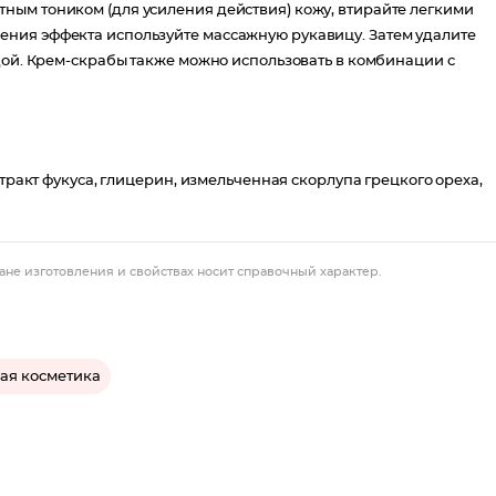
ным тоником (для усиления действия) кожу, втирайте легкими
ния эффекта используйте массажную рукавицу. Затем удалите
дой. Крем-скрабы также можно использовать в комбинации с
стракт фукуса, глицерин, измельченная скорлупа грецкого ореха,
ане изготовления и свойствах носит справочный характер.
ая косметика