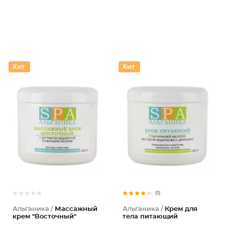
(1)
Альганика /
Массажный
Альганика /
Крем для
крем "Восточный"
тела питающий