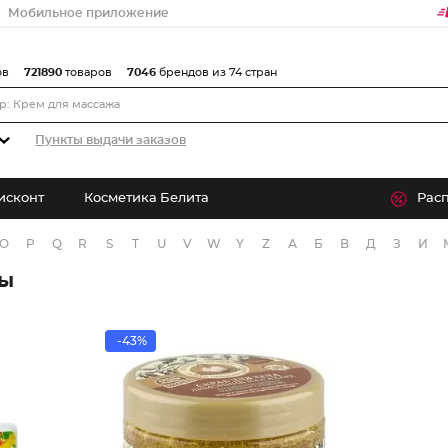
Мобильное приложение
ов
721890
товаров
7046
брендов из 74 стран
Пункты выдачи заказов
исконт
Косметика Белита
Рас
O
P
Q
R
S
T
U
V
W
Y
Z
А
Б
В
Д
З
И
ры
-43%