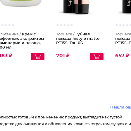
льганика /
Крем с
TopFace /
Губная
TopFace
офеином, экстрактом
помада Instyle matte
помада 
аминарии и плюща,
PT155, Тон 06
PT155, 
00 мл
183 ₽
701 ₽
657 ₽
Нашли ош
ностью готовый к применению продукт, выглядит как густой
редство для очищения и обновления кожи с экстрактом фукуса и и