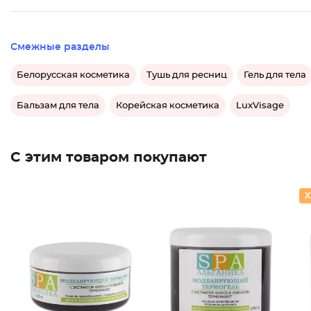
Смежные разделы
Белорусская косметика
Тушь для ресниц
Гель для тела
Бальзам для тела
Корейская косметика
LuxVisage
С этим товаром покупают
Моделир
Моделир