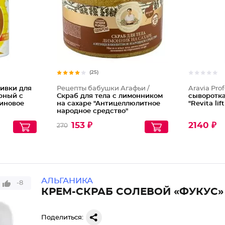
(25)
ивки для
Рецепты бабушки Агафьи /
Aravia Prof
рный с
Скраб для тела с лимонником
сыворотк
иновое
на сахаре "Антицеллюлитное
"Revita lif
народное средство"
153 ₽
2140 ₽
270
АЛЬГАНИКА
-8
КРЕМ-СКРАБ СОЛЕВОЙ «ФУКУС»
Поделиться: