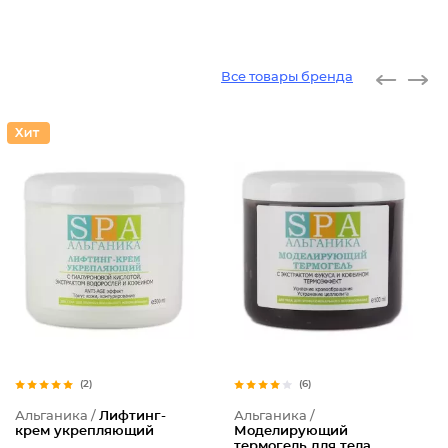
Все товары бренда
(2)
(6)
Альганика /
Лифтинг-
Альганика /
крем укрепляющий
Моделирующий
термогель для тела