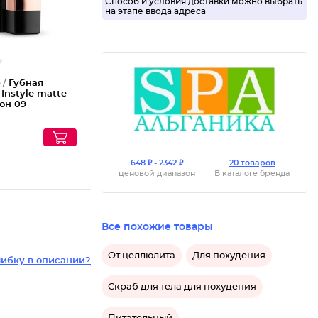
Способ и условия доставки можно выбрать
на этапе ввода адреса
 /
Губная
Instyle matte
Тон 09
648 ₽ - 2342 ₽
20 товаров
ценовой диапазон
В каталоге бренда
Все похожие товары
От целлюлита
Для похудения
ибку в описании?
Скраб для тела для похудения