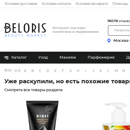
Условия доставки
Условия оплаты
Условия возврата
Помощь
116578
отзыв
Интернет-магазин
косметики и парфюмерии
Москва
Каталог
Уход
Макияж
Парфюмерия
Д
Все бренды
0-9
A
B
C
D
E
F
G
H
I
J
K
L
M
N
Уже раскупили, но есть похожие това
Смотреть все товары раздела