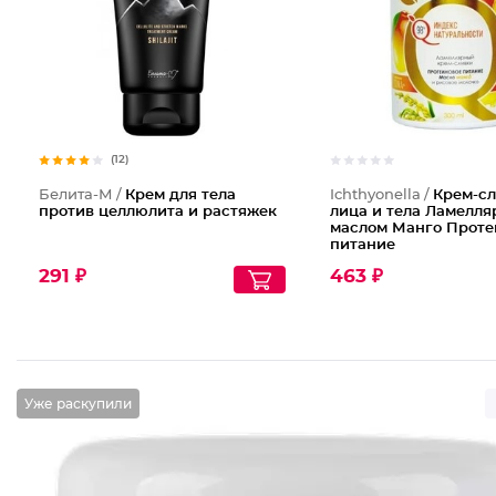
(12)
Белита-М /
Крем для тела
Ichthyonella /
Крем-сл
против целлюлита и растяжек
лица и тела Ламелля
маслом Манго Проте
питание
291 ₽
463 ₽
Уже раскупили