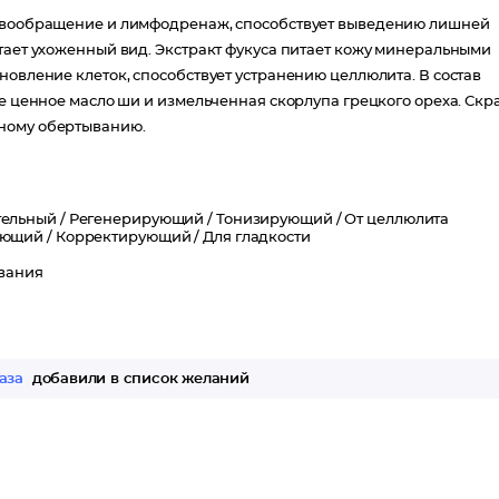
ровообращение и лимфодренаж, способствует выведению лишней
етает ухоженный вид. Экстракт фукуса питает кожу минеральными
новление клеток, способствует устранению целлюлита. В состав
ле ценное масло ши и измельченная скорлупа грецкого ореха. Скр
тному обертыванию.
ельный /
Регенерирующий /
Тонизирующий /
От целлюлита
ющий /
Корректирующий /
Для гладкости
вания
аза
добавили в список желаний