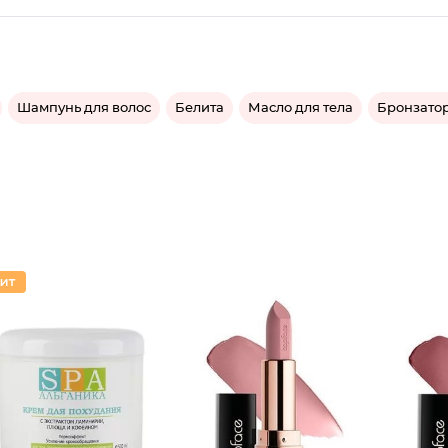
Шампунь для волос
Белита
Масло для тела
Бронзатор
Крем с
Губная