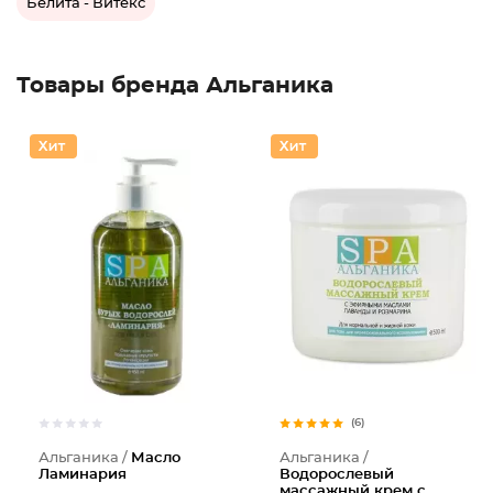
Белита - Витекс
Товары бренда Альганика
(6)
Альганика /
Масло
Альганика /
Ламинария
Водорослевый
массажный крем с