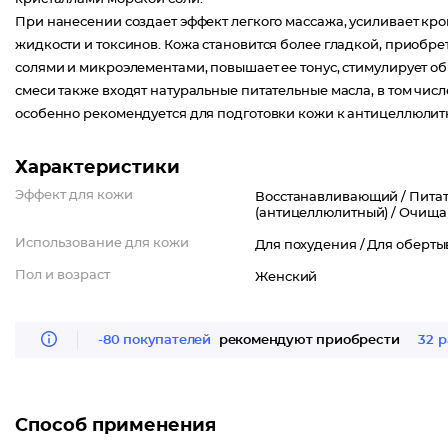
При нанесении создает эффект легкого массажа, усиливает к
жидкости и токсинов. Кожа становится более гладкой, приобр
солями и микроэлементами, повышает ее тонус, стимулирует об
смеси также входят натуральные питательные масла, в том чис
особенно рекомендуется для подготовки кожи к антицеллюли
Характеристики
Эффект для кожи
Восстанавливающий /
Питат
(антицеллюлитный) /
Очища
Использование для кожи
Для похудения /
Для оберты
Пол и возраст
Женский
-80 покупателей
рекомендуют приобрести
32 р
Способ применения