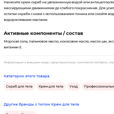
Нанесите крем-скраб на увлажненную водой или антицеллюлит
массирующими движениями до слабого покраснения. Для усиле
остатки скраба с кожи с использованием тоника или смойте во
водорослевыми маслами.
Активные компоненты / состав
Морская соль, пальмовое масло, кокосовое масло, масло ши, эк
витамин Е.
Информация о внешнем виде, характеристиках, комплекте поставки, стр
Категории этого товара
Скраб для тела
Крем для тела
Уход
Профессиональн
Другие бренды с типом Крем для тела