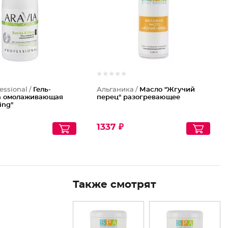
essional /
Гель-
Альганика /
Масло "Жгучий
а омолаживающая
перец" разогревающее
ting"
1337 ₽
Также смотрят