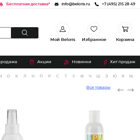
Бесплатная доставка*
info@beloris.ru
+7 (495) 215 28 49
Мой Beloris
Избранное
Корзина
продажа
Акции
Новинки
Хит продаж
М
О
К
Л
Н
П
Р
С
Т
У
Ф
Ч
Ш
Э
Ю
Я
№
Все товары