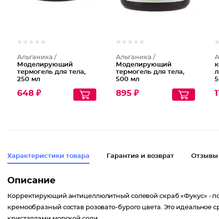
Альганика /
Альганика /
А
Моделирующий
Моделирующий
к
термогель для тела,
термогель для тела,
л
250 мл
500 мл
5
648 ₽
895 ₽
1
Характеристики товара
Гарантия и возврат
Отзывы
Описание
Корректирующий антицеллюлитный солевой скраб «Фукус» - пол
кремообразный состав розовато-бурого цвета. Это идеальное с
кристаллами морской соли.