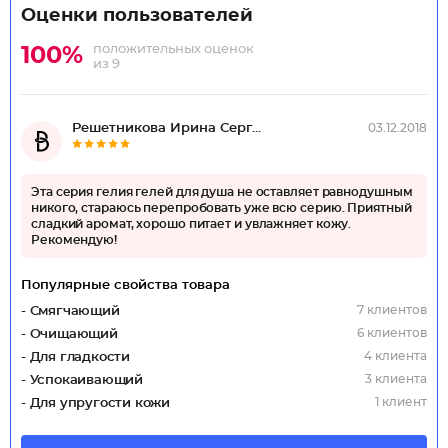
Оценки пользователей
положительных оценок
100%
из 9
Решетникова Ирина Серг...
03.12.2018
Эта серия гелия гелей для душа не оставляет равнодушным
никого, стараюсь перепробовать уже всю серию. Приятный
сладкий аромат, хорошо питает и увлажняет кожу.
Рекомендую!
Популярные свойства товара
7 клиентов
- Смягчающий
6 клиентов
- Очищающий
4 клиента
- Для гладкости
3 клиента
- Успокаивающий
1 клиент
- Для упругости кожи