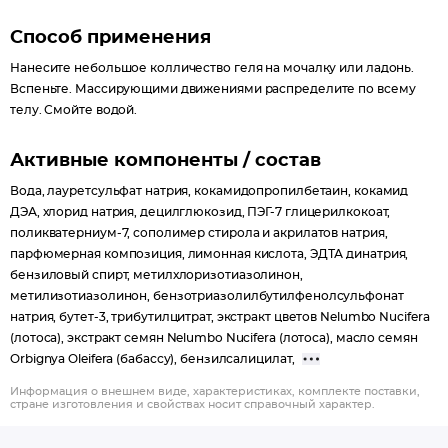
Способ применения
Нанесите небольшое колличество геля на мочалку или ладонь.
Вспеньте. Массирующими движениями распределите по всему
телу. Смойте водой.
Активные компоненты / состав
Вода, лауретсульфат натрия, кокамидопропилбетаин, кокамид
ДЭА, хлорид натрия, децилглюкозид, ПЭГ-7 глицерилкокоат,
поликватерниум-7, сополимер стирола и акрилатов натрия,
парфюмерная композиция, лимонная кислота, ЭДТА динатрия,
бензиловый спирт, метилхлоризотиазолинон,
метилизотиазолинон, бензотриазолилбутилфенолсульфонат
натрия, бутет-3, трибутилцитрат, экстракт цветов Nelumbo Nucifera
(лотоса), экстракт семян Nelumbo Nucifera (лотоса), масло семян
Orbignya Oleifera (бабассу), бензилсалицилат,
Информация о внешнем виде, характеристиках, комплекте поставки,
стране изготовления и свойствах носит справочный характер.