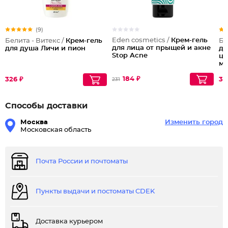
(9)
Eden cosmetics /
Крем-гель
Белита - Витекс /
Крем-гель
Бе
для лица от прыщей и акне
для душа Личи и пион
дл
Stop Acne
це
ма
Ex
184 ₽
326 ₽
31
231
Способы доставки
Москва
Изменить город
Московская область
Почта России и почтоматы
Пункты выдачи и постоматы CDEK
Доставка курьером