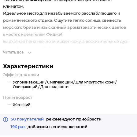
климатом.
Идеальное место для незабываемого расслабляющего и
романтического отдыха. Ощутите тепло солнца, свежесть
морского бриза и изысканный аромат экзотических цветов
вместе с крем-гелем Фиджи!
Бархатная пена нежно очищает кожу, а восхитительный дуэт
ценнейшего масла бабассу и экстракта лотоса придает ей
Читать все
удивительную мягкость, упругость и шелковистость! С каждой
капелькой крем-геля для душа Вы чувствуете, что рождаетесь
Характеристики
заново и обретаете новые силы!
Эффект для кожи
Успокаивающий /
Смягчающий /
Для упругости кожи /
Очищающий /
Для гладкости
Пол и возраст
Женский
50 покупателей
рекомендуют приобрести
196 раз
добавили в список желаний