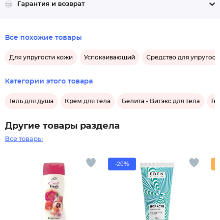
Гарантия и возврат
Все похожие товары
Для упругости кожи
Успокаивающий
Средство для упругост
Категории этого товара
Гель для душа
Крем для тела
Белита - Витэкс для тела
Ге
Другие товары раздела
Все товары
-20%