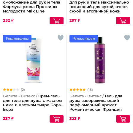
омоложение для рук и тела
для рук и тела максимально
Формула ухода Протеины
питающий для сухой, очень
молодости Milk Line
сухой и атопичной кожи
252 ₽
297 ₽
Рекомендуем
Рекомендуем
(2)
(16)
Белита - Витекс /
Крем-гель
Белита - Витекс /
Гель для
для тела для душа с маслом
душа завораживающий
нима и цветком тиаре Бора-
парфюмерный аромат
Бора
Романтическая Франция
Lovely Moments
337 ₽
323 ₽