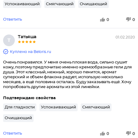
Успокаивающий
Смягчающий
Очищающий
Ответить
0
0
Татьяша
01.02.2020
Т
Куплено на Beloris.ru
Очень понравился. У меня очень плохая вода, сильно сушит
кожу, поэтому предпочитаю именно кремообразные гели для
душа. Этот классный, нежный, хорошо пенится, аромат
суперский и объем флакона радует, использую несколько
месяцев, а ещё половина осталась. Буду заказывать ещё. Хочу
попробовать другие ароматы из этой линейки.
Подтверждаю свойства
Для гладкости
Успокаивающий
Смягчающий
Очищающий
Ответить
0
0