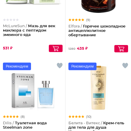
(9)
McLureSun /
Мазь для век
Elfora /
Горячее шоколадное
маклюра с пептидом
антицеллюлитное
змеиного яда
обертывание
531 ₽
435 ₽
1280
Рекомендуем
Рекомендуем
(8)
(10)
Dilis /
Туалетная вода
Белита - Витекс /
Крем-гель
Steelman zone
для тела для душа