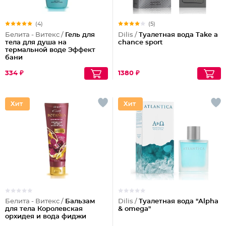
(4)
(5)
Белита - Витекс /
Гель для
Dilis /
Туалетная вода Take a
тела для душа на
chance sport
термальной воде Эффект
бани
334 ₽
1380 ₽
Белита - Витекс /
Бальзам
Dilis /
Туалетная вода "Alpha
для тела Королевская
& omega"
орхидея и вода фиджи