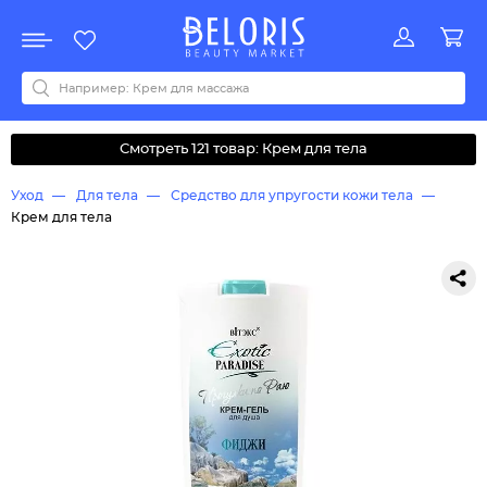
Распродажа
Акции
Новинки
Хит продаж
Все бренды
0-9
A
B
C
D
E
F
G
H
I
J
K
L
M
N
O
P
Q
R
S
T
U
V
W
Y
Z
А
Б
В
Д
З
И
М
О
К
Л
Н
П
Р
С
Т
У
Ф
Ч
Смотреть 121 товар: Крем для тела
Уход
Для тела
Средство для упругости кожи тела
Крем для тела