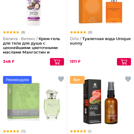
(8)
(8)
Белита - Витекс /
Крем-гель
Dilis /
Туалетная вода Unique
для тела для душа с
sunny
ценнейшими цветочными
маслами Мангостин и
Лаванда Exotic Fresh
348 ₽
1511 ₽
Рекомендуем
(11)
(1)