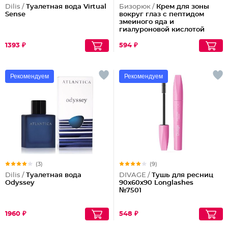
Dilis /
Туалетная вода Virtual
Бизорюк /
Крем для зоны
Sense
вокруг глаз с пептидом
змеиного яда и
гиалуроновой кислотой
1393 ₽
594 ₽
Рекомендуем
Рекомендуем
(3)
(9)
Dilis /
Туалетная вода
DIVAGE /
Тушь для ресниц
Odyssey
90x60x90 Longlashes
№7501
1960 ₽
548 ₽