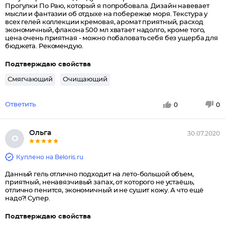
Прогулки По Раю, который я попробовала. Дизайн навевает
мысли и фантазии об отдыхе на побережье моря. Текстура у
всех гелей коллекции кремовая, аромат приятный, расход
экономичный, флакона 500 мл хватает надолго, кроме того,
цена очень приятная - можно побаловать себя без ущерба для
бюджета. Рекомендую.
Подтверждаю свойства
Смягчающий
Очищающий
Ответить
0
0
Ольга
30.07.2020
О
Куплено на Beloris.ru
Данный гель отлично подходит на лето-большой объем,
приятный, ненавязчивый запах, от которого не устаёшь,
отлично пенится, экономичный и не сушит кожу. А что ещё
надо?! Супер.
Подтверждаю свойства