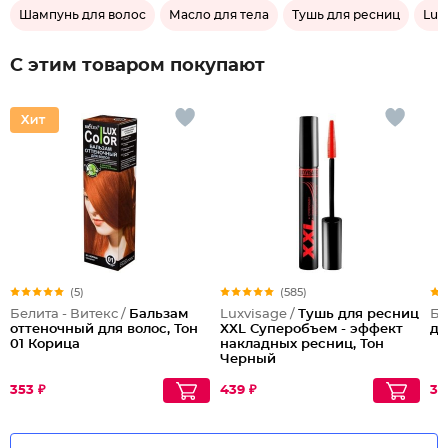
Шампунь для волос
Масло для тела
Тушь для ресниц
Lux
С этим товаром покупают
(5)
(585)
Белита - Витекс /
Бальзам
Luxvisage /
Тушь для ресниц
Бе
оттеночный для волос, Тон
XXL Суперобъем - эффект
дл
01 Корица
накладных ресниц, Тон
Черный
353 ₽
439 ₽
32