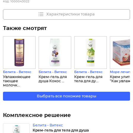
Код:
1000043022
Характеристики товара
Также смотрят
Белита - Витекс
Белита - Витекс
Белита - Витекс
Море лечит
Увлажняющее
Крем-гель для
Крем-гель для
Крем улито
тающее
душа Кокос ...
тела для ду...
"Как увлаж..
молочк...
Выбрать все похожие товары
Комплексное решение
Белита - Витекс
Крем-гель для тела для душа