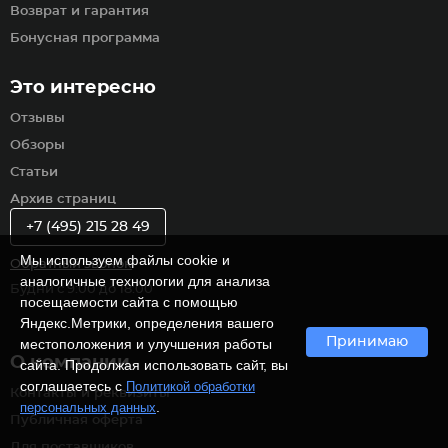
Возврат и гарантия
Бонусная программа
Это интересно
Отзывы
Обзоры
Статьи
Архив страниц
+7 (495) 215 28 49
Мы используем файлы cookie и
Обратный звонок
аналогичные технологии для анализа
Будни с 9:00 до 18:00
посещаемости сайта с помощью
Яндекс.Метрики, определения вашего
Принимаю
местоположения и улучшения работы
О компании
сайта. Продолжая использовать сайт, вы
соглашаетесь с
Политикой обработки
Контакты и реквизиты
.
персональных данных
Публичная оферта
Для поставщиков