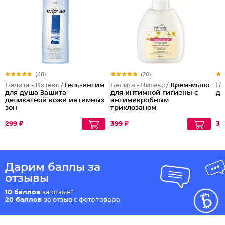
(48)
(20)
Белита - Витекс /
Гель-интим
Белита - Витекс /
Крем-мыло
Бе
для душа Защита
для интимной гигиены с
дл
деликатной кожи интимных
антимикробным
зон
триклозаном
299 ₽
399 ₽
32
Дарим баллы за
отзывы
10 баллов
за отзыв*
20 баллов
за отзыв с фото товара