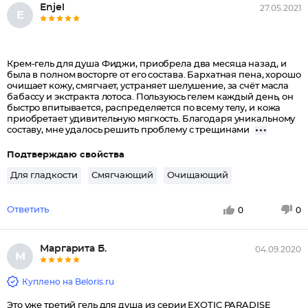
Еnjеl
27.05.2021
Е
Крем-гель для душа Фиджи, приобрела два месяца назад, и
была в полном восторге от его состава. Бархатная пена, хорошо
очищает кожу, смягчает, устраняет шелушение, за счёт масла
бабассу и экстракта лотоса. Пользуюсь гелем каждый день, он
быстро впитывается, распределяется по всему телу, и кожа
приобретает удивительную мягкость. Благодаря уникальному
составу, мне удалось решить проблему с трещинами
Подтверждаю свойства
Для гладкости
Смягчающий
Очищающий
Ответить
0
0
Маргарита Б.
04.09.2020
М
Куплено на Beloris.ru
Это уже третий гель для душа из серии EXOTIC PARADISE