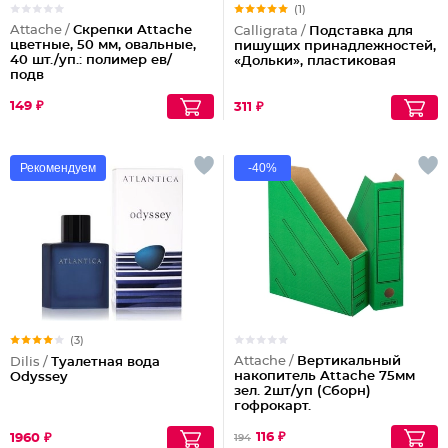
(1)
Attache /
Скрепки Attache
Calligrata /
Подставка для
цветные, 50 мм, овальные,
пишущих принадлежностей,
40 шт./уп.: полимер ев/
«Дольки», пластиковая
подв
149 ₽
311 ₽
Рекомендуем
-40%
(3)
Attache /
Вертикальный
Dilis /
Туалетная вода
накопитель Attache 75мм
Odyssey
зел. 2шт/уп (Сборн)
гофрокарт.
116 ₽
1960 ₽
194