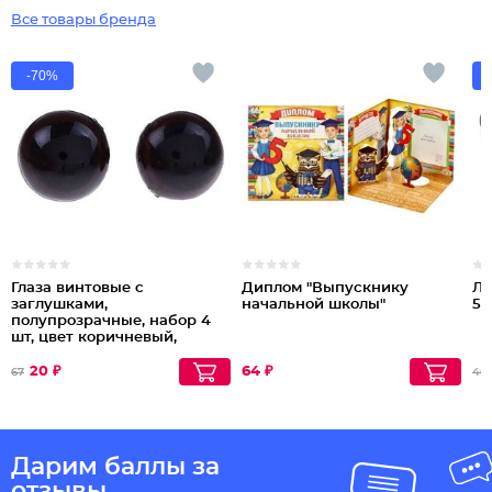
Все товары бренда
-70%
Глаза винтовые с
Диплом "Выпускнику
Ле
заглушками,
начальной школы"
50
полупрозрачные, набор 4
шт, цвет коричневый,
размер 1шт: 1,2×1,2 см
20 ₽
64 ₽
67
46
Дарим баллы за
отзывы