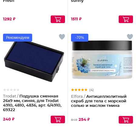
Fresh
sunny
1292 ₽
1511 ₽
Рекомендуем
-70%
(4)
Trodat /
Подушка сменная
Elfora /
Антицеллюлитный
26х9 мм, синяя, для Trodat
скраб для тела с морской
4910, 4810, 4836, арт. 6/4910,
солью и маслом тмина
69322
Партия по 3шт
240 ₽
254 ₽
849