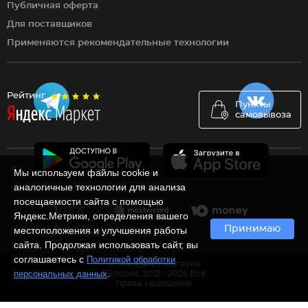
Публичная оферта
Для поставщиков
Применяются рекомендательные технологии
Рейтинг
Пункты
самовывоза
Мы используем файлы cookie и
аналогичные технологии для анализа
посещаемости сайта с помощью
Яндекс.Метрики, определения вашего
Принимаю
местоположения и улучшения работы
сайта. Продолжая использовать сайт, вы
соглашаетесь с
Политикой обработки
Ⓒ Интернет-магазин
.
персональных данных
Белорис 2012 - 2026 Все
права защищены