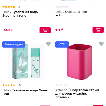
(8)
Dilis /
Одеколон Ice
Dilis /
Туалетная вода
action
Steelman zone
616 ₽
1449 ₽
Рекомендуем
-57%
(13)
Attache /
Подставка стакан
Dilis /
Туалетная вода Green
для ручек Attache,
Leaf
розовый