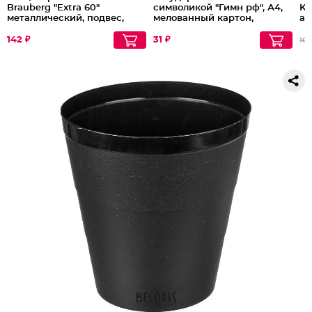
Brauberg "Extra 60"
символикой "Гимн рф", А4,
Kr
металлический, подвес,
мелованный картон,
ав
237085
фольга, Brauberg, 550112
ас
Партия по 20шт
Па
142 ₽
31 ₽
103