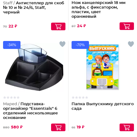
Нож канцелярский 18 мм
Staff /
Антистеплер для скоб
альфа, с фиксатором,
№ 10 и № 24/6, Staff,
пластик, цвет
черный
оранжевый
24 ₽
22 ₽
87
70
-34%
-70%
Maped /
Подставка-
Папка Выпускнику детского
органайзер "Essentials" 6
сада
отделений нескользящее
основание
580 ₽
19 ₽
880
66