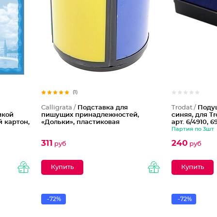
(1)
Calligrata /
Подставка для
Trodat /
Подуш
икой
пишущих принадлежностей,
синяя, для Tr
й картон,
«Дольки», пластиковая
арт. 6/4910, 6
Партия по 3шт
311
240
руб
руб
-72%
-72%