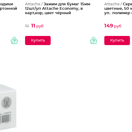
оздики
Attache /
Зажим для бумаг 15мм
Attache /
Скр
картонной
12шт/уп Attache Economy, в
цветные, 50 
карт,кор, цвет чёрный
уп.: полимер
11
149
92
руб
руб