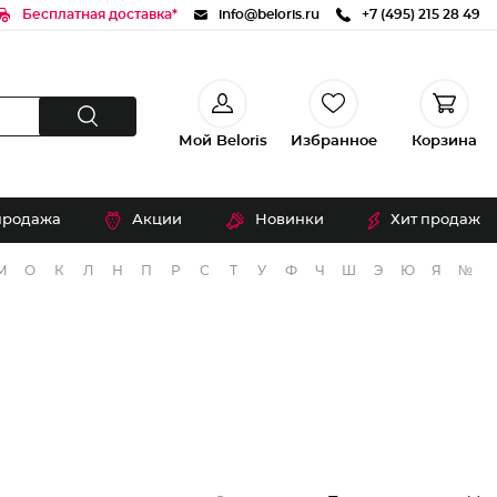
Бесплатная доставка*
info@beloris.ru
+7 (495) 215 28 49
Мой Beloris
Избранное
Корзина
продажа
Акции
Новинки
Хит продаж
М
О
К
Л
Н
П
Р
С
Т
У
Ф
Ч
Ш
Э
Ю
Я
№