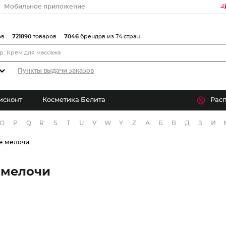
Мобильное приложение
ов
721890
товаров
7046
брендов из 74 стран
Пункты выдачи заказов
исконт
Косметика Белита
Рас
O
P
Q
R
S
T
U
V
W
Y
Z
А
Б
В
Д
З
И
е мелочи
 мелочи