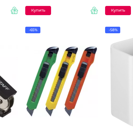
-65%
-58%