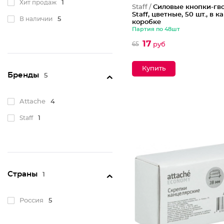
Хит продаж
1
Staff /
Силовые кнопки-гв
Staff, цветные, 50 шт., в 
В наличии
5
коробке
Партия по 48шт
17
65
руб
Бренды
5
Attache
4
Staff
1
Страны
1
Россия
5