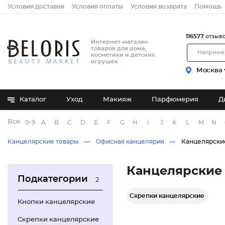
Условия доставки
Условия оплаты
Условия возврата
Помощь
116577
отзыв
Интернет-магазин
товаров для дома,
косметики и детских
игрушек
Москва
Каталог
Уход
Макияж
Парфюмерия
Д
Все бренды
0-9
A
B
C
D
E
F
G
H
I
J
K
L
M
N
Канцелярские товары
Офисная канцелярия
Канцелярски
Канцелярские
Подкатегории
2
Скрепки канцелярские
Кнопки канцелярские
Скрепки канцелярские