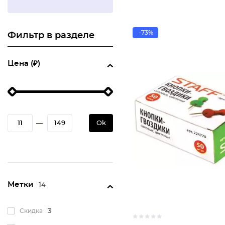
-73%
Фильтр в разделе
Цена (₽)
—
Ok
Метки
14
Скидка
3