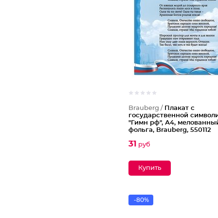
Brauberg /
Плакат с
государственной символ
"Гимн рф", А4, мелованны
фольга, Brauberg, 550112
Партия по 20шт
31
руб
-80%