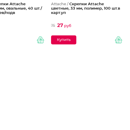
епки Attache
Attache /
Скрепки Attache
мм, овальные, 40 шт./
цветные, 33 мм, полимер, 100 шт.в
 ев/подв
карт.уп
27
75
руб