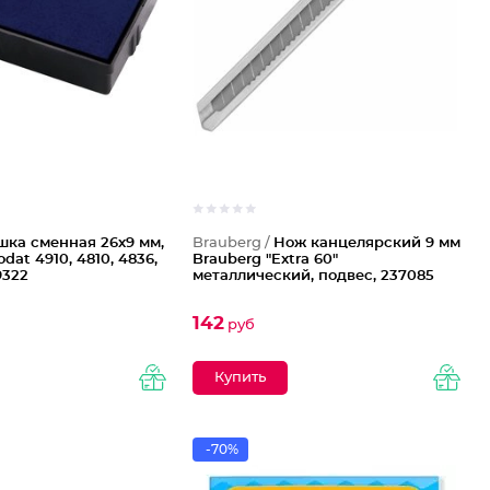
ка сменная 26х9 мм,
Brauberg /
Нож канцелярский 9 мм
odat 4910, 4810, 4836,
Brauberg "Extra 60"
9322
металлический, подвес, 237085
142
руб
-70%