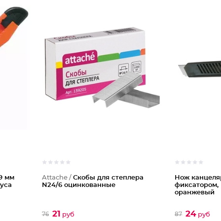
9 мм
Attache /
Скобы для степлера
Нож канцеляр
пуса
N24/6 оцинкованные
фиксатором, 
оранжевый
21
24
76
87
руб
руб