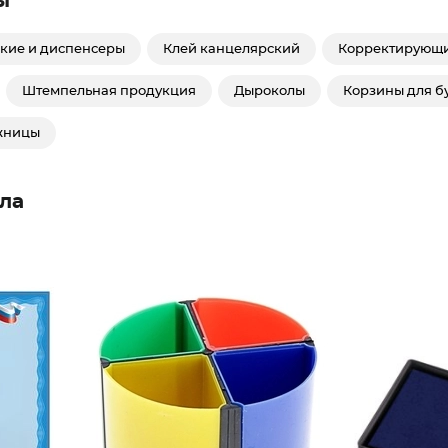
ы
кие и диспенсеры
Клей канцелярский
Корректирующи
Штемпельная продукция
Дыроколы
Корзины для б
жницы
ла