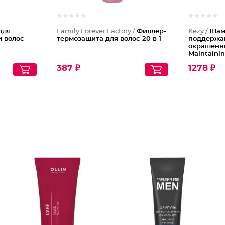
для
Family Forever Factory /
Филлер-
Kezy /
Шам
и волос
термозащита для волос 20 в 1
поддержа
окрашенны
Maintaini
387 ₽
1278 ₽