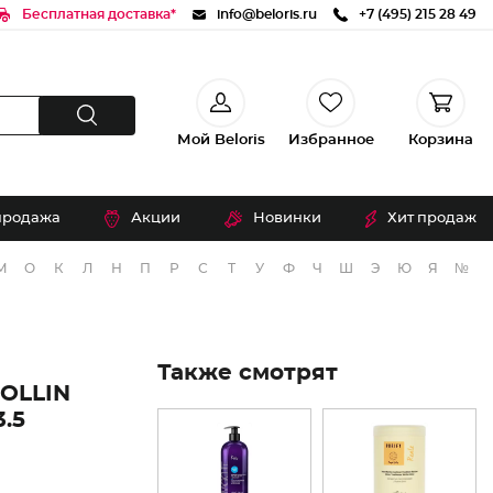
Бесплатная доставка*
info@beloris.ru
+7 (495) 215 28 49
Мой Beloris
Избранное
Корзина
продажа
Акции
Новинки
Хит продаж
М
О
К
Л
Н
П
Р
С
Т
У
Ф
Ч
Ш
Э
Ю
Я
№
Также смотрят
OLLIN
.5