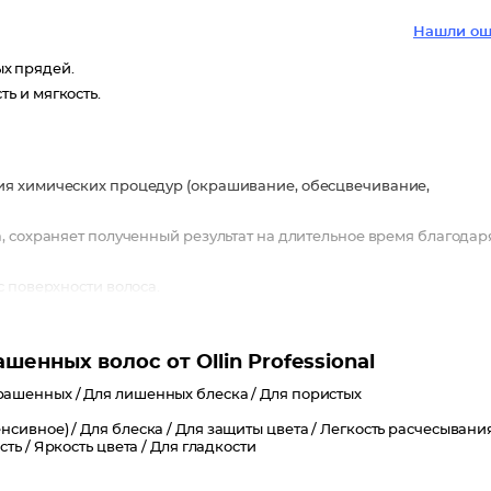
Нашли ош
х прядей.
ь и мягкость.
ия химических процедур (окрашивание, обесцвечивание,
, сохраняет полученный результат на длительное время благодар
с поверхности волоса.
закрытию кутикулярного слоя.
ьный уход и защиту.
енных волос от Ollin Professional
рашенных /
Для лишенных блеска /
Для пористых
нсивное) /
Для блеска /
Для защиты цвета /
Легкость расчесывани
сть /
Яркость цвета /
Для гладкости