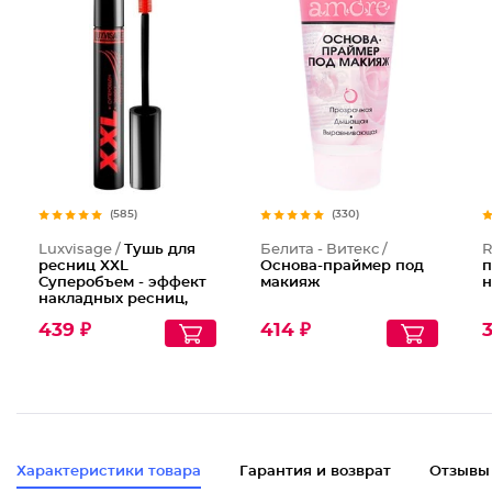
Тушь дл
(585)
(330)
Luxvisage /
Тушь для
Белита - Витекс /
R
ресниц XXL
Основа-праймер под
п
Суперобъем - эффект
макияж
н
накладных ресниц,
Тон Черный
439 ₽
414 ₽
3
Характеристики товара
Гарантия и возврат
Отзывы