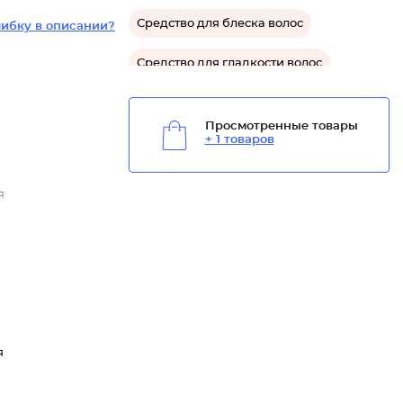
Средство для блеска волос
ибку в описании?
Средство для гладкости волос
Средство для пористых волос
Просмотренные товары
+ 1 товаров
я
я