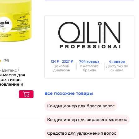
(36)
124 ₽ - 2327 ₽
704 товара
4 товара
ценовой
В каталоге
Доступно по
- Витекс /
диапазон
бренда
скидке
м-масло для
сех типов
новление и
 Keratin +
Все похожие товары
арганы
Кондиционер для блеска волос
Кондиционер для окрашенных волос
Средство для увлажнения волос