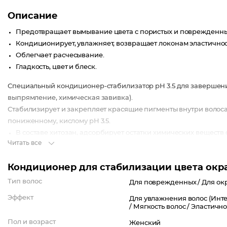
Описание
Предотвращает вымывание цвета с пористых и поврежденны
Кондиционирует, увлажняет, возвращает локонам эластичност
Облегчает расчесывание.
Гладкость, цвет и блеск.
Специальный кондиционер-cтабилизатор рН 3.5 для завершен
выпрямление, химическая завивка).
Стабилизирует и закрепляет красящие пигменты внутри волоса
пониженному, кислому рН 3.5.
В составе хитозан, адсорбирует остатки химических веществ 
Читать все
Фруктовые кислоты и фруктовые соки способствуют полному 
Масло косточки персика и D-пантенол обеспечивают оптимал
Кондиционер для стабилизации цвета окраш
Тип волос
Для поврежденных /
Для ок
Эффект
Для увлажнения волос (Инте
/
Мягкость волос /
Эластично
Пол и возраст
Женский