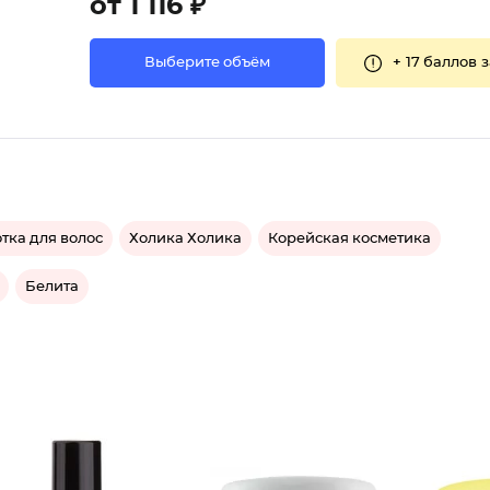
от 1 116 ₽
+
17 баллов
з
Выберите объём
тка для волос
Холика Холика
Корейская косметика
Белита