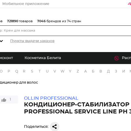
Мобильное приложение
ов
721890
товаров
7046
брендов из 74 стран
Пункты выдачи заказов
исконт
Косметика Белита
Рас
O
P
Q
R
S
T
U
V
W
Y
Z
А
Б
В
Д
З
И
диционер для волос
OLLIN PROFESSIONAL
1
КОНДИЦИОНЕР-CТАБИЛИЗАТОР 
PROFESSIONAL SERVICE LINE PH 3
Поделиться: