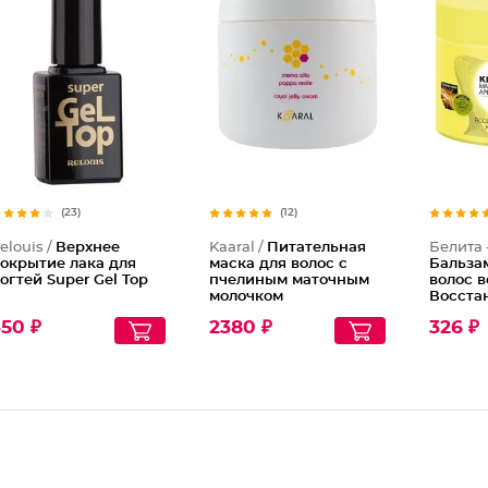
(23)
(12)
elouis /
Верхнее
Kaaral /
Питательная
Белита 
окрытие лака для
маска для волос с
Бальза
огтей Super Gel Top
пчелиным маточным
волос в
молочком
Восста
питание
50 ₽
2380 ₽
326 ₽
Масло 