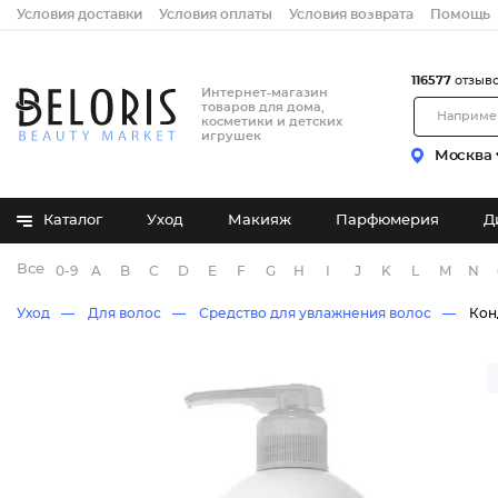
Условия доставки
Условия оплаты
Условия возврата
Помощь
116577
отзыв
Интернет-магазин
товаров для дома,
косметики и детских
игрушек
Москва
Каталог
Уход
Макияж
Парфюмерия
Д
Все бренды
0-9
A
B
C
D
E
F
G
H
I
J
K
L
M
N
Уход
Для волос
Средство для увлажнения волос
Кон