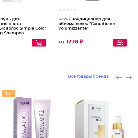
пунь для
Kezy /
Кондиционер для
ния цвета
объема волос "Conditioner
х волос Simple Color
volumizzante"
ng Shampoo
от 1278 ₽
Все товары бренда