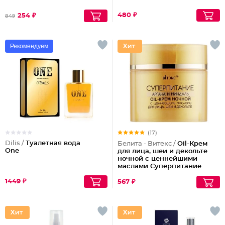
480 ₽
254 ₽
849
Рекомендуем
(17)
Dilis /
Туалетная вода
Белита - Витекс /
Oil-Крем
One
для лица, шеи и декольте
ночной с ценнейшими
маслами Суперпитание
Аргана и миндаль
1449 ₽
567 ₽