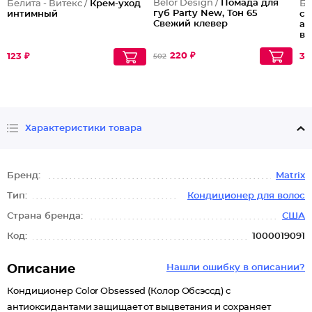
Belor Design /
Помада для
Белита - Витекс /
Крем-уход
Бе
губ Party New, Тон 65
интимный
си
Свежий клевер
ар
вс
220 ₽
123 ₽
37
502
Характеристики товара
Бренд:
Matrix
Тип:
Кондиционер для волос
Страна бренда:
США
Код:
1000019091
Описание
Нашли ошибку в описании?
Кондиционер Color Obsessed (Колор Обсэссд) с
антиоксидантами защищает от выцветания и сохраняет