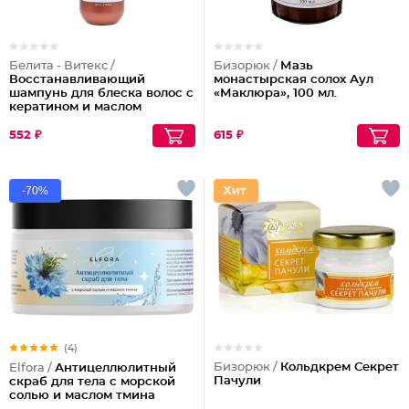
Белита - Витекс /
Бизорюк /
Мазь
Восстанавливающий
монастырская солох Аул
шампунь для блеска волос с
«Маклюра», 100 мл.
кератином и маслом
арганы
552 ₽
615 ₽
-70%
(4)
Бизорюк /
Кольдкрем Секрет
Elfora /
Антицеллюлитный
Пачули
скраб для тела с морской
солью и маслом тмина