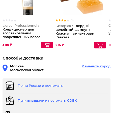
(1)
L'oreal Professionnel /
OL
Бизорюк /
Твердый
Кондиционер для
гл
целебный шампунь
восстановления
ув
Красная глина+травы
поврежденных волос
Кавказа
3116 ₽
11
216 ₽
Способы доставки
Москва
Изменить город
Московская область
Почта России и почтоматы
Пункты выдачи и постоматы CDEK