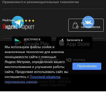
Применяются рекомендательные технологии
Рейтинг
Пункты
самовывоза
Мы используем файлы cookie и
аналогичные технологии для анализа
посещаемости сайта с помощью
Яндекс.Метрики, определения вашего
Принимаю
местоположения и улучшения работы
сайта. Продолжая использовать сайт, вы
соглашаетесь с
Политикой обработки
Ⓒ Интернет-магазин
.
персональных данных
Белорис 2012 - 2026 Все
права защищены