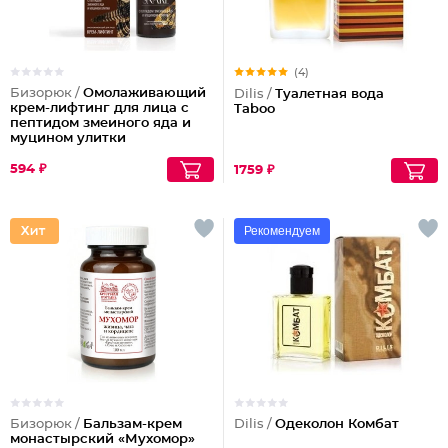
(4)
Бизорюк /
Омолаживающий
Dilis /
Туалетная вода
крем-лифтинг для лица с
Taboo
пептидом змеиного яда и
муцином улитки
594 ₽
1759 ₽
Рекомендуем
Бизорюк /
Бальзам-крем
Dilis /
Одеколон Комбат
монастырский «Мухомор»