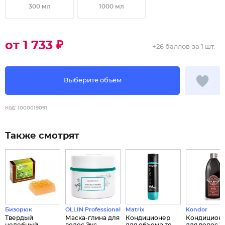
300 мл
1000 мл
от 1 733 ₽
+
26 баллов
за 1 шт.
Выберите объём
Код:
1000019091
Также смотрят
Бизорюк
OLLIN Professional
Matrix
Kondor
Твердый
Маска-глина для
Кондиционер
Кондицион