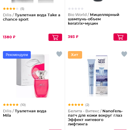
(5)
Bio World /
Мицеллярный
Dilis /
Туалетная вода Take a
шампунь-объем
chance sport
keratrix+муцин
393 ₽
1380 ₽
Рекомендуем
(10)
(2)
Dilis /
Туалетная вода
Белита - Витекс /
NanoГель-
Mila
патч для кожи вокруг глаз
Эффект нитевого
лифтинга