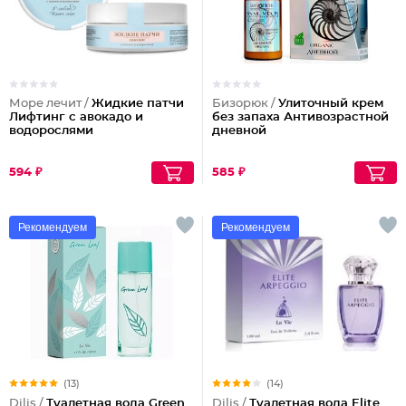
Море лечит /
Жидкие патчи
Бизорюк /
Улиточный крем
Лифтинг с авокадо и
без запаха Антивозрастной
водорослями
дневной
594 ₽
585 ₽
Рекомендуем
Рекомендуем
(13)
(14)
Dilis /
Туалетная вода Green
Dilis /
Туалетная вода Elite