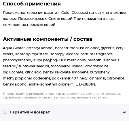
Способ применения
После использования шампуня Color Obsessed нанести на влажные
волосы. Помассировать. Смыть водой. При попадании в глаза
немедленно промыть водой.
Активные компоненты / состав
Aqua / water, cetearyl alcohol, behentrimonium chloride, glycerin, cetyl
esters, isopropyl myristate, isopropyl alcohol, parfum / fragrance,
phenoxyethanol, lauryl peg/ppg-18/18 methicone, helianthus annuus
seed oil / sunflower seed oil, tocopherol, linalool, chlorhexidine
digluconate, citric acid, benzyl salicylate, limonene, butylphenyl
methylpropional, dodecene, poloxamer 407, hexyl cinnamal, citronellol,
benzyl alcohol, alpha-isomethyl ionone (f.I.L. D43801/1).
Информация о внешнем виде, характеристиках, комплекте поставки,
стране изготовления и свойствах носит справочный характер.
Гарантия и возврат