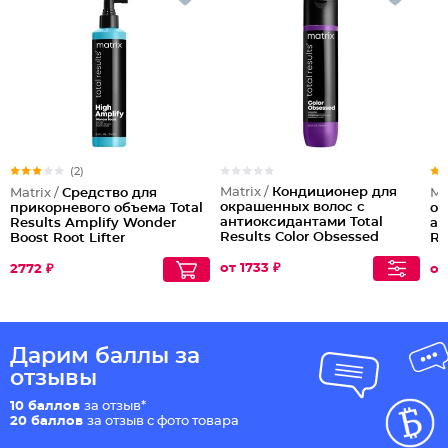
(2)
Matrix /
Кондиционер для
Matrix /
Средство для
Ma
окрашенных волос с
прикорневого объема Total
ок
антиоксидантами Total
Results Amplify Wonder
ан
Results Color Obsessed
Boost Root Lifter
Re
от 1733 ₽
2772 ₽
от
Дарим баллы за
отзывы
10 баллов
за отзыв*
20 баллов
за отзыв с фото товара