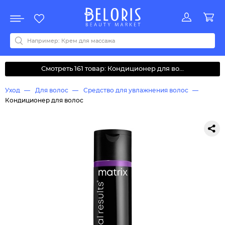
Распродажа
Акции
Новинки
Хит продаж
Все бренды
0-9
A
B
C
D
E
F
G
H
I
J
K
L
M
N
O
P
Q
R
S
T
U
V
W
Y
Z
А
Б
В
Д
З
И
М
О
К
Л
Н
П
Р
С
Т
У
Ф
Ч
Смотреть 161 товар: Кондиционер для во...
Уход
Для волос
Средство для увлажнения волос
Кондиционер для волос