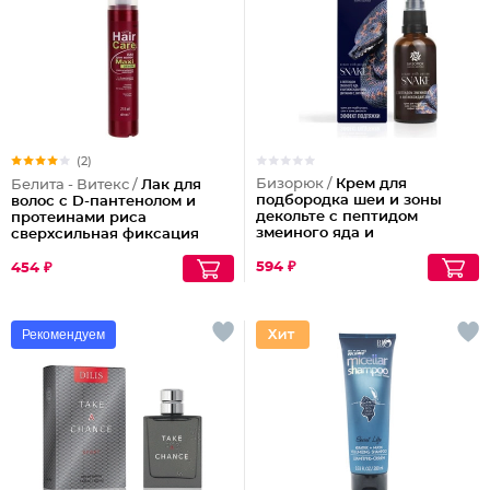
(2)
Бизорюк /
Крем для
Белита - Витекс /
Лак для
подбородка шеи и зоны
волос с D-пантенолом и
декольте с пептидом
протеинами риса
змеиного яда и
сверхсильная фиксация
антиоксидантами
объем Maxi, 215 мл
594 ₽
454 ₽
Рекомендуем