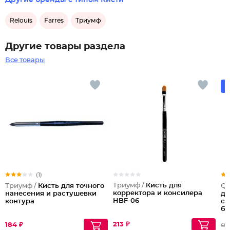
Другие бренды с типом Кисти
Relouis
Farres
Триумф
Другие товары раздела
Все товары
(1)
Триумф /
Кисть для
Триумф /
Кисть для точного
Qu
корректора и консилера
нанесения и растушевки
ди
HBF-06
контура
см
бе
213 ₽
184 ₽
68