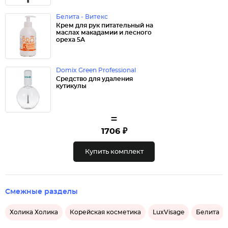
Белита - Витекс
Крем для рук питательный на
маслах макадамии и лесного
ореха 5A
Domix Green Professional
Средство для удаления
кутикулы
=
1706 ₽
Купить комплект
Смежные разделы
Холика Холика
Корейская косметика
LuxVisage
Белита