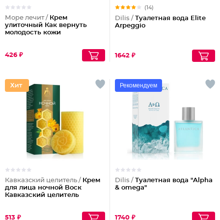
(14)
Море лечит /
Крем
Dilis /
Туалетная вода Elite
улиточный Как вернуть
Arpeggio
молодость кожи
426 ₽
1642 ₽
Рекомендуем
Кавказский целитель /
Крем
Dilis /
Туалетная вода "Alpha
для лица ночной Воск
& omega"
Кавказский целитель
513 ₽
1740 ₽