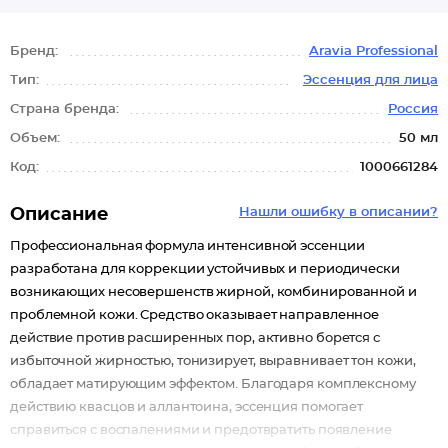
Бренд:
Aravia Professional
Тип:
Эссенция для лица
Страна бренда:
Россия
Объем:
50 мл
Код:
1000661284
Описание
Нашли ошибку в описании?
Профессиональная формула интенсивной эссенции
разработана для коррекции устойчивых и периодически
возникающих несовершенств жирной, комбинированной и
проблемной кожи. Средство оказывает направленное
действие против расширенных пор, активно борется с
избыточной жирностью, тонизирует, выравнивает тон кожи,
обладает матирующим эффектом. Благодаря комплексному
действию квасцов и аллантоина, эссенция помогает
справиться с воспалениями и предотвратить появление