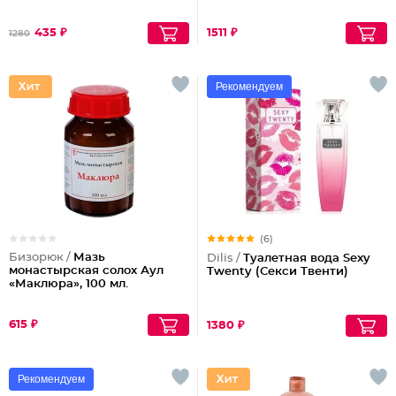
435 ₽
1511 ₽
1280
Рекомендуем
(6)
Бизорюк /
Мазь
Dilis /
Туалетная вода Sexy
монастырская солох Аул
Twenty (Секси Твенти)
«Маклюра», 100 мл.
615 ₽
1380 ₽
Рекомендуем