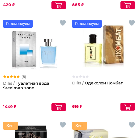
кислотой
420 ₽
885 ₽
Рекомендуем
Рекомендуем
(8)
Dilis /
Одеколон Комбат
Dilis /
Туалетная вода
Steelman zone
616 ₽
1449 ₽