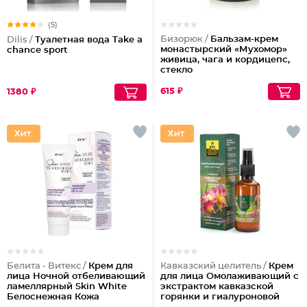
(5)
Бизорюк /
Бальзам-крем
Dilis /
Туалетная вода Take a
монастырский «Мухомор»
chance sport
живица, чага и кордицепс,
стекло
615 ₽
1380 ₽
Белита - Витекс /
Крем для
Кавказский целитель /
Крем
лица Ночной отбеливающий
для лица Омолаживающий с
ламеллярный Skin White
экстрактом кавказской
Белоснежная Кожа
горянки и гиалуроновой