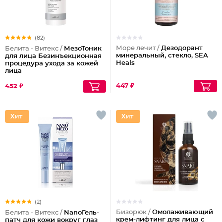
(82)
Море лечит /
Дезодорант
Белита - Витекс /
МезоТоник
минеральный, стекло, SEA
для лица Безинъекционная
Heals
процедура ухода за кожей
лица
447 ₽
452 ₽
(2)
Бизорюк /
Омолаживающий
Белита - Витекс /
NanoГель-
крем-лифтинг для лица с
патч для кожи вокруг глаз