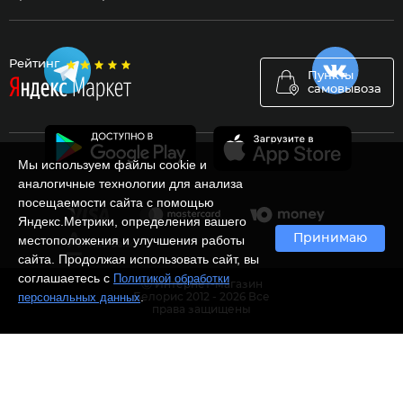
Рейтинг
Пункты
самовывоза
Мы используем файлы cookie и
аналогичные технологии для анализа
посещаемости сайта с помощью
Яндекс.Метрики, определения вашего
Принимаю
местоположения и улучшения работы
сайта. Продолжая использовать сайт, вы
соглашаетесь с
Политикой обработки
Ⓒ Интернет-магазин
.
персональных данных
Белорис 2012 - 2026 Все
права защищены