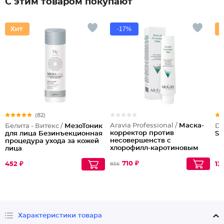
С этим товаром покупают
-17%
(82)
Aravia Professional /
Маска-
Белита - Витекс /
МезоТоник
Dil
корректор против
для лица Безинъекционная
Sw
несовершенств с
процедура ухода за кожей
хлорофилл-каротиновым
лица
комплексом и Д-
пантенолом Blemish
710 ₽
452 ₽
13
856
Correction Mask
Характеристики товара