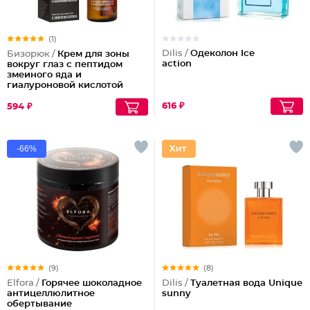
(1)
Dilis /
Одеколон Ice
Бизорюк /
Крем для зоны
action
вокруг глаз с пептидом
змеиного яда и
гиалуроновой кислотой
616 ₽
594 ₽
-66%
(9)
(8)
Elfora /
Горячее шоколадное
Dilis /
Туалетная вода Unique
антицеллюлитное
sunny
обертывание