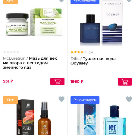
Рекомендуем
(3)
McLureSun /
Мазь для век
Dilis /
Туалетная вода
маклюра с пептидом
Odyssey
змеиного яда
531 ₽
1960 ₽
Рекомендуем