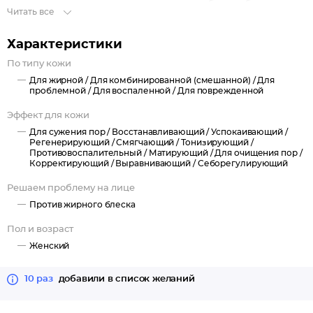
новых, успокаивает и смягчает кожу, способствует быстрому
Читать все
заживлению и активации процессов обновления в
эпидермисе. Себорегулирующий комплекс обеспечивает
Характеристики
длительное матирование, уменьшает количество выделяемого
По типу кожи
себума, препятствует образованию комедонов и закупке пор.
Для жирной /
Для комбинированной (смешанной) /
Для
Назначение: завершающий уход в рамках профессиональной
проблемной /
Для воспаленной /
Для поврежденной
процедуры.
Эффект для кожи
Для сужения пор /
Восстанавливающий /
Успокаивающий /
Регенерирующий /
Смягчающий /
Тонизирующий /
Противовоспалительный /
Матирующий /
Для очищения пор /
Корректирующий /
Выравнивающий /
Себорегулирующий
Решаем проблему на лице
Против жирного блеска
Пол и возраст
Женский
10 раз
добавили в список желаний