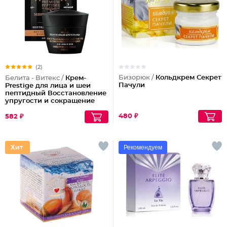
(2)
Бизорюк /
Кольдкрем Секрет
Белита - Витекс /
Крем-
Пачули
Prestige для лица и шеи
пептидный Восстановление
упругости и сокращение
морщин (ночной)
480 ₽
582 ₽
Рекомендуем