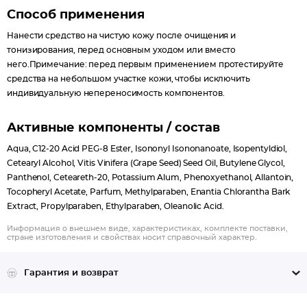
Способ применения
Нанести средство на чистую кожу после очищения и
тонизирования, перед основным уходом или вместо
него.Примечание: перед первым применением протестируйте
средства на небольшом участке кожи, чтобы исключить
индивидуальную непереносимость компонентов.
Активные компоненты / состав
Aqua, C12-20 Acid PEG-8 Ester, Isononyl Isononanoate, Isopentyldiol,
Cetearyl Alcohol, Vitis Vinifera (Grape Seed) Seed Oil, Butylene Glycol,
Panthenol, Ceteareth-20, Potassium Alum, Phenoxyethanol, Allantoin,
Tocopheryl Acetate, Parfum, Methylparaben, Enantia Chlorantha Bark
Extract, Propylparaben, Ethylparaben, Oleanolic Acid.
Информация о внешнем виде, характеристиках, комплекте поставки,
стране изготовления и свойствах носит справочный характер.
Гарантия и возврат