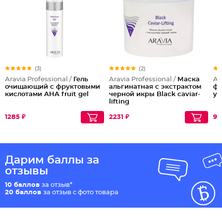
(3)
(2)
Aravia Professional /
Гель
Aravia Professional /
Маска
Ar
очищающий с фруктовыми
альгинатная с экстрактом
фл
кислотами AHA fruit gel
черной икры Black caviar-
ув
lifting
1285 ₽
2231 ₽
99
Дарим баллы за
отзывы
10 баллов
за отзыв*
20 баллов
за отзыв с фото товара