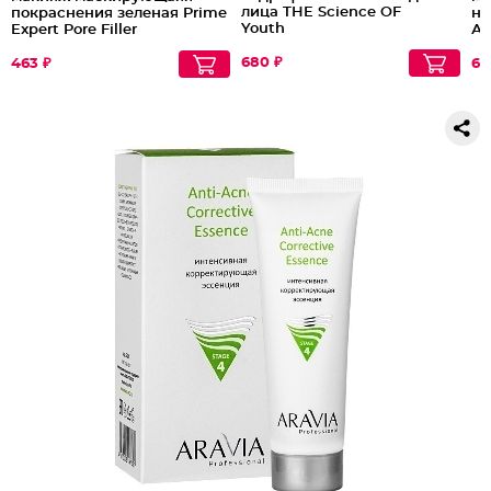
лица THE Science OF
покраснения зеленая Prime
не
Youth
Expert Pore Filler
Ан
Ин
680 ₽
Lu
463 ₽
69