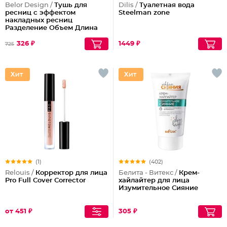
Belor Design /
Тушь для
Dilis /
Туалетная вода
ресниц с эффектом
Steelman zone
накладных ресниц
Разделение Объем Длина
Podium extreme
326 ₽
1449 ₽
725
(1)
(402)
Relouis /
Корректор для лица
Белита - Витекс /
Крем-
Pro Full Cover Corrector
хайлайтер для лица
Изумительное Сияние
от 451 ₽
305 ₽