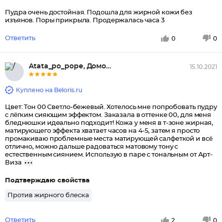
Пудра очень достойная. Подошла для жирной кожи без
изъянов. Поры прикрыла. Продержалась часа 3
Ответить
0
0
Atata_po_pope, Домодедово
15.10.2021
Куплено на Beloris.ru
Цвет: Тон 00 Светло-бежевый. Хотелось мне попробовать пудру
с лëгким сияющим эффектом. Заказала в оттенке 00, для меня
бледнюшки идеально подходит! Кожа у меня в т-зоне жирная,
матирующего эффекта хватает часов на 4-5, затем я просто
промакиваю проблемные места матирующей салфеткой и всë
отлично, можно дальше радоваться матовому тону с
естественным сиянием. Использую в паре с тональным от Арт-
Виза
Подтверждаю свойства
Против жирного блеска
Ответить
2
0