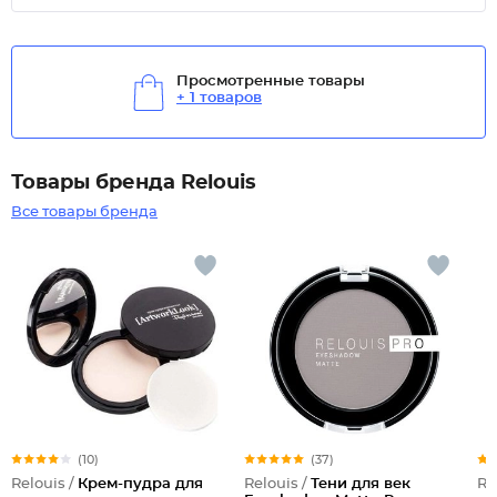
Просмотренные товары
+ 1 товаров
Товары бренда Relouis
Все товары бренда
(10)
(37)
Relouis /
Крем-пудра для
Relouis /
Тени для век
Re