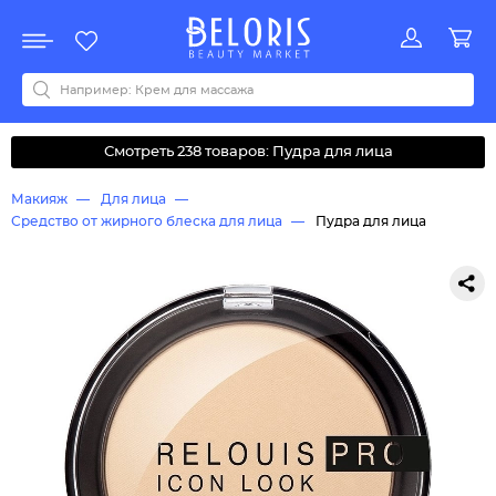
Распродажа
Акции
Новинки
Хит продаж
Все бренды
0-9
A
B
C
D
E
F
G
H
I
J
K
L
M
N
O
P
Q
R
S
T
U
V
W
Y
Z
А
Б
В
Д
З
И
М
О
К
Л
Н
П
Р
С
Т
У
Ф
Ч
Смотреть 238 товаров: Пудра для лица
Макияж
Для лица
Средство от жирного блеска для лица
Пудра для лица