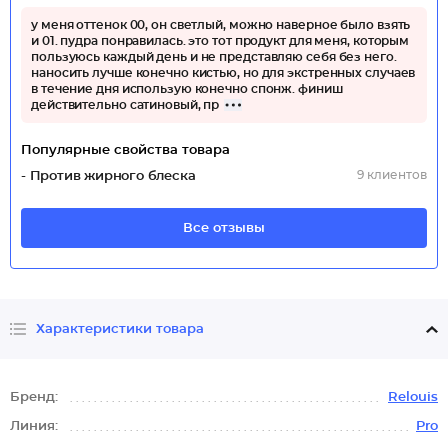
у меня оттенок 00, он светлый, можно наверное было взять
и 01. пудра понравилась. это тот продукт для меня, которым
пользуюсь каждый день и не представляю себя без него.
наносить лучше конечно кистью, но для экстренных случаев
в течение дня использую конечно спонж. финиш
действительно сатиновый, пр
Популярные свойства товара
9 клиентов
- Против жирного блеска
Все отзывы
Характеристики товара
Бренд:
Relouis
Линия:
Pro