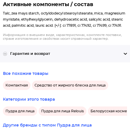
Активные компоненты / состав
Talc, zea mays starch, octyldodecyl stearoyl stearate, mica, magnesium
myristate, ethylhexylglycerin, dehydroacetic acid, salicylic acid, stearic
acid, palmitic acid, lauric acid. [+/-]: ci 77891, ci 77492, ci 77499, ci 77491.
Информация о внешнем виде, характеристиках, комплекте поставки,
стране изготовления и свойствах носит справочный характер.
Гарантия и возврат
Все похожие товары
Компактная
Средство от жирного блеска для лица
Категории этого товара
Пудра для лица
Пудра для лица Relouis
Белорусская космети
Другие бренды с типом Пудра для лица