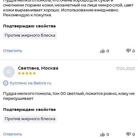
Пудра мелкого помола, что очень хорошо для сухой и
смелкими порами кожи, незаметный на лице микро слой, цвет
кожи выравнивает хорошо. Использование ежедневно.
Рекомендую к покупке.
Подтверждаю свойства
Против жирного блеска
Ответить
0
0
Светлана, Москва
17.04.2025
С
Куплено на Beloris.ru
Пудра мелкого помола, тон 00 светлый, ложится ровно, кожу не
пересушивает
Подтверждаю свойства
Против жирного блеска
Ответить
0
0