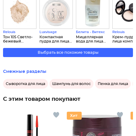
Relouis
Luxvisage
Белита - Витекс
Relouis
Тон 105 Светло-
Компактная
Мицеллярная
Крем-пудра
бежевый...
пудра для лица...
вода для лица...
лица компа..
Выбрать все похожие товары
Смежные разделы
Сыворотка для лица
Шампунь для волос
Пенка для лица
С этим товаром покупают