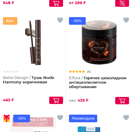
548 ₽
от 286 ₽
-66%
(9)
Belor Design /
Тушь Nude
Elfora /
Горячее шоколадное
Harmony коричневая
антицеллюлитное
обертывание
463 ₽
435 ₽
1280
-59%
Рекомендуем