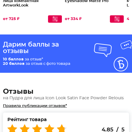
лица компактная
Eyeshadow Matte Pro
ме
ArtworkLook
La
от 725 ₽
от 334 ₽
40
Дарим баллы за
отзывы
10 баллов
за отзыв*
20 баллов
за отзыв с фото товара
Отзывы
на Пудра для лица Icon Look Satin Face Powder Relouis
Правила публикации отзывов*
Рейтинг товара
4.85 / 5