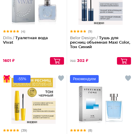
(4)
(9)
Dilis /
Туалетная вода
Belor Design /
Тушь для
Vivat
ресниц объемная Maxi Color,
Тон Синий
1601 ₽
302 ₽
703
-55%
Рекомендуем
(39)
(8)