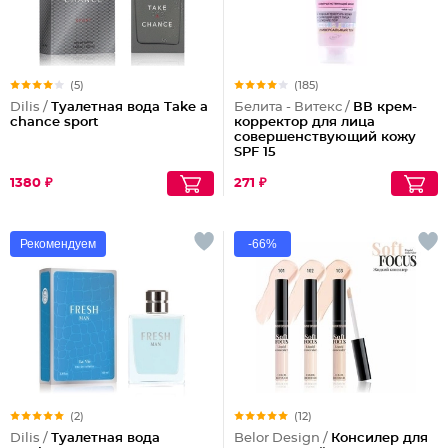
(5)
(185)
Dilis /
Туалетная вода Take a
Белита - Витекс /
ВВ крем-
chance sport
корректор для лица
совершенствующий кожу
SPF 15
1380 ₽
271 ₽
Рекомендуем
-66%
(2)
(12)
Dilis /
Туалетная вода
Belor Design /
Консилер для