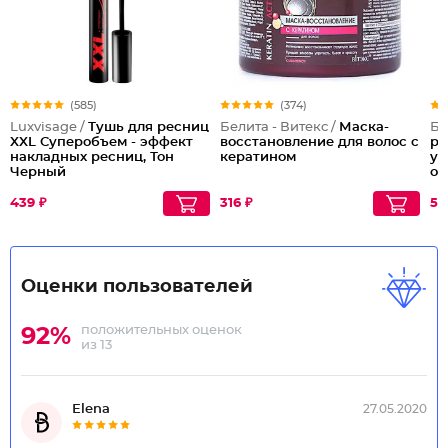
(585)
(374)
Luxvisage /
Тушь для ресниц
Белита - Витекс /
Маска-
Бе
XXL Суперобъем - эффект
восстановление для волос с
ре
накладных ресниц, Тон
кератином
уд
Черный
об
439 ₽
316 ₽
55
Оценки пользователей
положительных оценок
92%
из 13
Еlеnа
27.05.2020