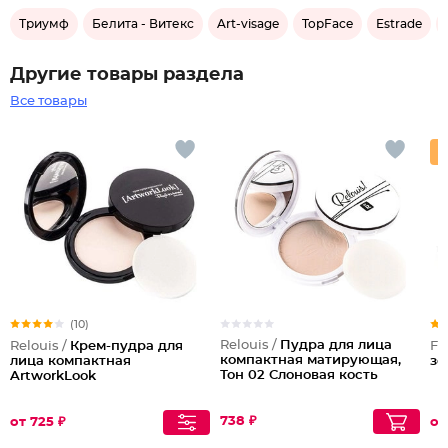
Триумф
Белита - Витекс
Art-visage
TopFace
Estrade
Другие товары раздела
Все товары
(10)
Relouis /
Пудра для лица
Relouis /
Крем-пудра для
Fe
компактная матирующая,
лица компактная
зе
Тон 02 Слоновая кость
ArtworkLook
738 ₽
от 725 ₽
от