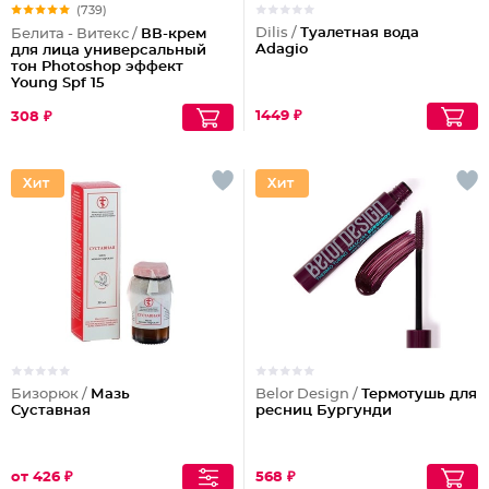
(739)
Dilis /
Туалетная вода
Белита - Витекс /
ВВ-крем
Adagio
для лица универсальный
тон Photoshop эффект
Young Spf 15
1449 ₽
308 ₽
Бизорюк /
Мазь
Belor Design /
Термотушь для
Суставная
ресниц Бургунди
от 426 ₽
568 ₽