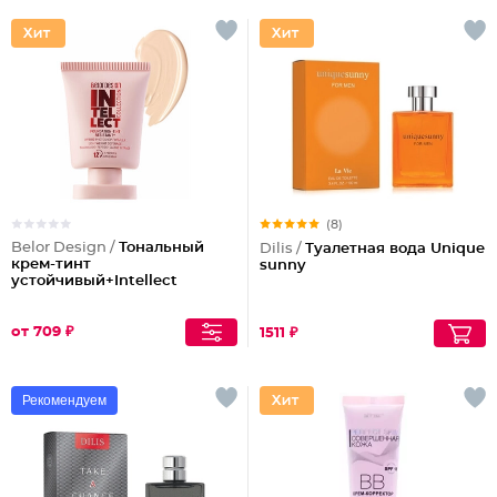
(8)
Belor Design /
Тональный
Dilis /
Туалетная вода Unique
крем-тинт
sunny
устойчивый+Intellect
от 709 ₽
1511 ₽
Рекомендуем