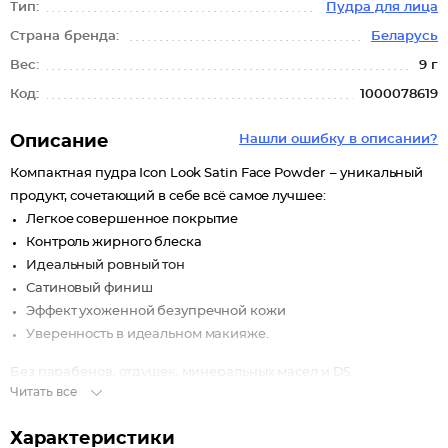
Тип:
Пудра для лица
Страна бренда:
Беларусь
Вес:
9 г
Код:
1000078619
Описание
Нашли ошибку в описании?
Компактная пудра Icon Look Satin Face Powder – уникальный
продукт, сочетающий в себе всё самое лучшее:
Легкое совершенное покрытие
Контроль жирного блеска
Идеальный ровный тон
Сатиновый финиш
Эффект ухоженной безупречной кожи
Уверенность в идеальном макияже.
Без парабенов, отдушек, минеральных масел и D5.
Читать все
Vegan Friendly (не содержит продуктов животного
происхождения).
Характеристики