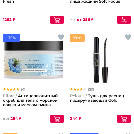
Fresh
лица жидкий Soft Focus
1292 ₽
от 256 ₽
753
-70%
(4)
(50)
Elfora /
Антицеллюлитный
Relouis /
Тушь для ресниц
скраб для тела с морской
подкручивающая Gold
солью и маслом тмина
254 ₽
344 ₽
849