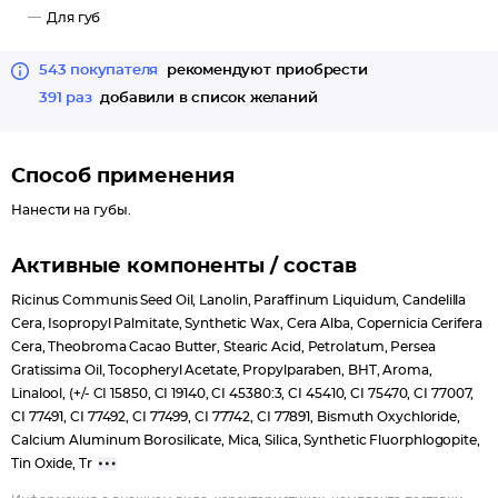
Для губ
543 покупателя
рекомендуют приобрести
391 раз
добавили в список желаний
Способ применения
Нанести на губы.
Активные компоненты / состав
Ricinus Communis Seed Oil, Lanolin, Paraffinum Liquidum, Candelilla
Cera, Isopropyl Palmitate, Synthetic Wax, Cera Alba, Copernicia Cerifera
Cera, Theobroma Cacao Butter, Stearic Acid, Petrolatum, Persea
Gratissima Oil, Tocopheryl Acetate, Propylparaben, BHT, Aroma,
Linalool, (+/- CI 15850, CI 19140, CI 45380:3, CI 45410, CI 75470, CI 77007,
CI 77491, CI 77492, CI 77499, CI 77742, CI 77891, Bismuth Oxychloride,
Calcium Aluminum Borosilicate, Mica, Silica, Synthetic Fluorphlogopite,
Tin Oxide, Tr