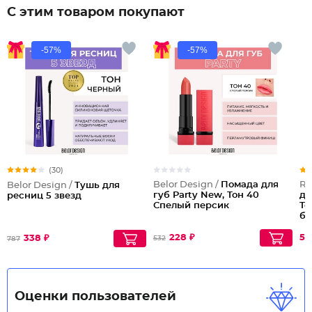
С этим товаром покупают
-57%
-57%
(30)
Belor Design /
Помада для
Re
Belor Design /
Тушь для
губ Party New, Тон 40
дл
ресниц 5 звезд
Спелый персик
То
б
228 ₽
52
338 ₽
532
787
Оценки пользователей