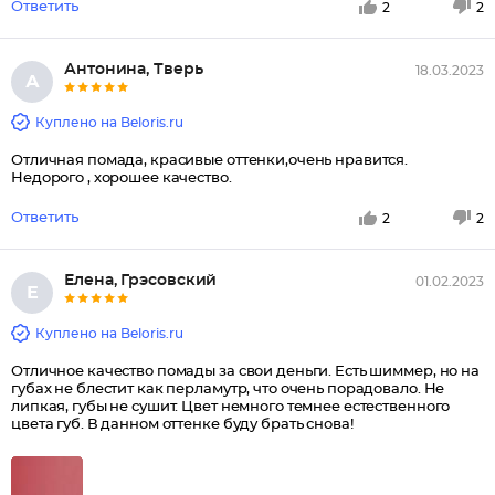
Ответить
2
2
Антонина, Тверь
18.03.2023
А
Куплено на Beloris.ru
Отличная помада, красивые оттенки,очень нравится.
Недорого , хорошее качество.
Ответить
2
2
Елена, Грэсовский
01.02.2023
Е
Куплено на Beloris.ru
Отличное качество помады за свои деньги. Есть шиммер, но на
губах не блестит как перламутр, что очень порадовало. Не
липкая, губы не сушит. Цвет немного темнее естественного
цвета губ. В данном оттенке буду брать снова!