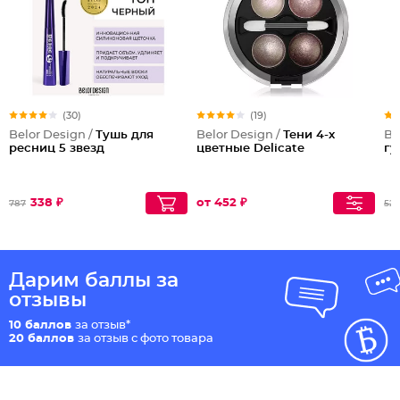
(30)
(19)
Belor Design /
Тушь для
Belor Design /
Тени 4-х
Be
ресниц 5 звезд
цветные Delicate
гу
338 ₽
от 452 ₽
787
527
Дарим баллы за
отзывы
10 баллов
за отзыв*
20 баллов
за отзыв с фото товара