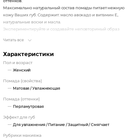
оттенков.
Максимально натуральный состав помады питает нежную
кожу Ваших губ. Cодержит: масло авокадо и витамин Е,
натуральные воски и масла.
Экспериментируйте и создавайте неповторимый образ
каждый день!
Читать все
Характеристики
Пол и возраст
Женский
Помада (свойства)
Матовая /
Увлажняющая
Помада (оттенки)
Перламутровая
Эффект для губ
Для увлажнения /
Питание /
Защитный /
Смягчает
Рубрики макияжа