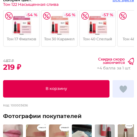
Выбран цвет:
Все цвета
Тон 122 Насыщенная слива
-54 %
-56 %
-57 %
Тон 17 Фиалков
Тон 30 Карамел
Тон 40 Спелый
Тон 46
Скидка скоро
487 ₽
закончится
219 ₽
+
4 балла
за 1 шт.
В корзину
Код:
100003636
Фотографии покупателей