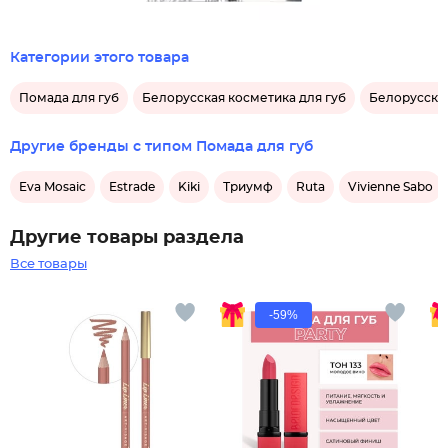
Категории этого товара
Помада для губ
Белорусская косметика для губ
Белорусская
Другие бренды с типом Помада для губ
Eva Mosaic
Estrade
Kiki
Триумф
Ruta
Vivienne Sabo
Другие товары раздела
Все товары
-59%