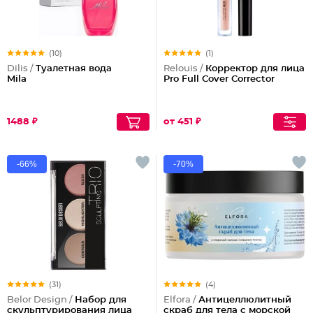
(10)
(1)
Dilis /
Туалетная вода
Relouis /
Корректор для лица
Mila
Pro Full Cover Corrector
1488 ₽
от 451 ₽
-66%
-70%
(31)
(4)
Belor Design /
Набор для
Elfora /
Антицеллюлитный
скульптурирования лица
скраб для тела с морской