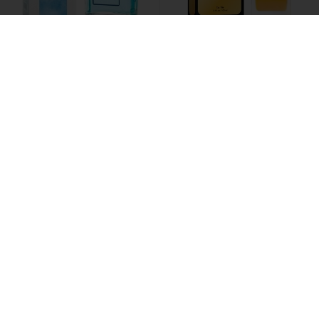
Dilis /
Одеколон Ice
Dilis /
Туалетная вода
action
One
616 ₽
1449 ₽
Рекомендуем
(402)
Dilis /
Туалетная вода
Белита - Витекс /
Крем-
Adagio
хайлайтер для лица
Изумительное Сияние