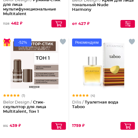
Belor Design /
Румяна-стик
Belor Design /
Крем для лица
для лица
тональный Nude
мультифункциональные
Harmony
Multitalent
462 ₽
от 427 ₽
1128
-52%
Рекомендуем
(1)
(4)
Belor Design /
Стик-
Dilis /
Туалетная вода
скульптор для лица
Taboo
Multitalent, Тон 1
439 ₽
1759 ₽
915