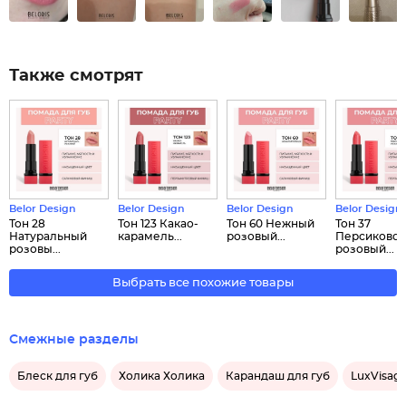
Также смотрят
Belor Design
Belor Design
Belor Design
Belor Design
Тон 28
Тон 123 Какао-
Тон 60 Нежный
Тон 37
Натуральный
карамель...
розовый...
Персиково-
розовы...
розовый...
Выбрать все похожие товары
Смежные разделы
Блеск для губ
Холика Холика
Карандаш для губ
LuxVisag