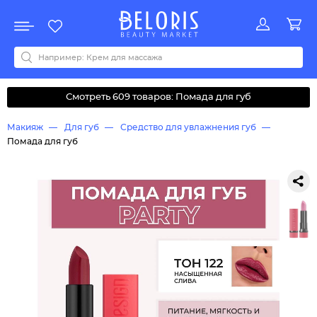
Распродажа
Акции
Новинки
Хит продаж
Все бренды
0-9
A
B
C
D
E
F
G
H
I
J
K
L
M
N
O
P
Q
R
S
T
U
V
W
Y
Z
А
Б
В
Д
З
И
М
О
К
Л
Н
П
Р
С
Т
У
Ф
Ч
Смотреть 609 товаров: Помада для губ
Макияж
Для губ
Средство для увлажнения губ
Помада для губ