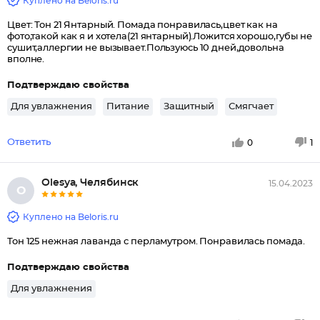
Куплено на Beloris.ru
Цвет: Тон 21 Янтарный. Помада понравилась,цвет как на
фото,такой как я и хотела(21 янтарный).Ложится хорошо,губы не
сушит,аллергии не вызывает.Пользуюсь 10 дней,довольна
вполне.
Подтверждаю свойства
Для увлажнения
Питание
Защитный
Смягчает
Ответить
0
1
Оlеsуа, Челябинск
15.04.2023
О
Куплено на Beloris.ru
Тон 125 нежная лаванда с перламутром. Понравилась помада.
Подтверждаю свойства
Для увлажнения