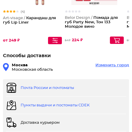
(4)
Belor Design /
Помада для
Be
Art-visage /
Карандаш для
губ Party New, Тон 133
гу
губ Lip Liner
Молодое вино
Му
224 ₽
от 249 ₽
547
513
Способы доставки
Москва
Изменить город
Московская область
Почта России и почтоматы
Пункты выдачи и постоматы CDEK
Доставка курьером