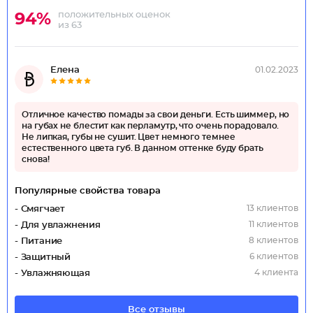
положительных оценок
94%
из 63
Елена
01.02.2023
Отличное качество помады за свои деньги. Есть шиммер, но
на губах не блестит как перламутр, что очень порадовало.
Не липкая, губы не сушит. Цвет немного темнее
естественного цвета губ. В данном оттенке буду брать
снова!
Популярные свойства товара
13 клиентов
- Смягчает
11 клиентов
- Для увлажнения
8 клиентов
- Питание
6 клиентов
- Защитный
4 клиента
- Увлажняющая
Все отзывы