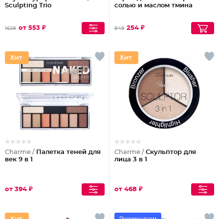
Sculpting Triо
солью и маслом тмина
от 553 ₽
254 ₽
1628
849
Charme /
Палетка теней для
Charme /
Скульптор для
век 9 в 1
лица 3 в 1
от 394 ₽
от 468 ₽