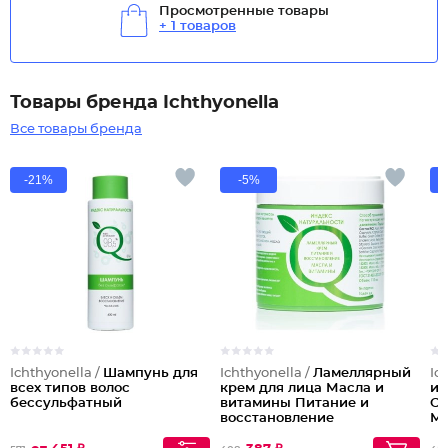
Просмотренные товары
+ 1 товаров
Товары бренда Ichthyonella
Все товары бренда
-21%
-5%
Ichthyonella /
Шампунь для
Ichthyonella /
Ламеллярный
Ic
всех типов волос
крем для лица Масла и
и 
бессульфатный
витамины Питание и
Су
восстановление
Мо
ба