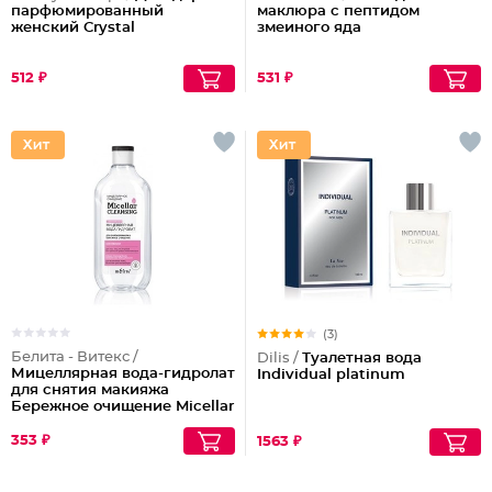
парфюмированный
маклюра с пептидом
женский Crystal
змеиного яда
512 ₽
531 ₽
(3)
Белита - Витекс /
Dilis /
Туалетная вода
Мицеллярная вода-гидролат
Individual platinum
для снятия макияжа
Бережное очищение Micellar
Cleansing
353 ₽
1563 ₽