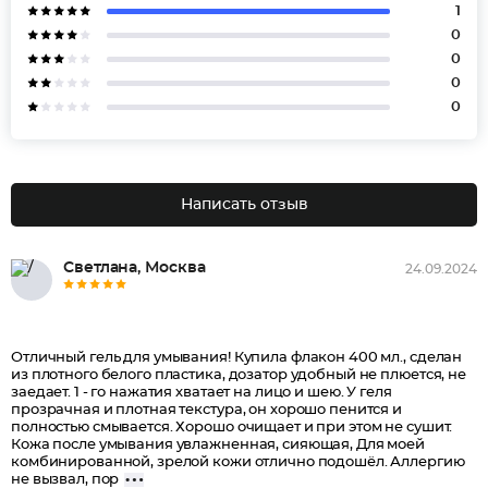
1
0
0
0
0
Написать отзыв
Светлана, Москва
24.09.2024
Отличный гель для умывания! Купила флакон 400 мл., сделан
из плотного белого пластика, дозатор удобный не плюется, не
заедает. 1 - го нажатия хватает на лицо и шею. У геля
прозрачная и плотная текстура, он хорошо пенится и
полностью смывается. Хорошо очищает и при этом не сушит.
Кожа после умывания увлажненная, сияющая, Для моей
комбинированной, зрелой кожи отлично подошёл. Аллергию
не вызвал, пор