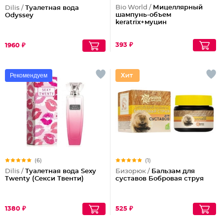
Bio World /
Мицеллярный
Dilis /
Туалетная вода
шампунь-объем
Odyssey
keratrix+муцин
393 ₽
1960 ₽
Рекомендуем
(6)
(1)
Dilis /
Туалетная вода Sexy
Бизорюк /
Бальзам для
Twenty (Секси Твенти)
суставов Бобровая струя
1380 ₽
525 ₽