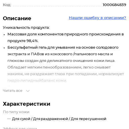
Код:
1000684839
Описание
Нашли ошибку в описании?
Уникальность продукта:
Массовая доля компонентов природного происхождения в
продукте 98,4%.
Бессульфатный гель для умывания на основе солодового
экстракта и ПАВов из кокосового /пальмового масла и
глюкозы создан для деликатного очищения кожи лица.
Обладает мягким пенообразованием, легко смывает
макияж, не раздражает глаза при попадании, нормализует
гидро-липидныйбаланс кожи.
В составе используются только консерванты, разрешенные
Читать все
по стандарту COSMOS для производства
органическойкосметики.
Характеристики
Основные рабочие активы:
По типу кожи
Мягкое очищение: мягкие бессульфатные ПАВы
Для сухой /
Для раздраженной /
Для пересушенной
(поверхностно-активные вещества, не содержат SLS и SLES)