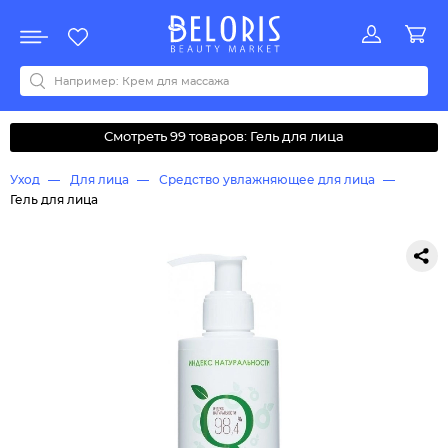
Распродажа
Акции
Новинки
Хит продаж
Все бренды
0-9
A
B
C
D
E
F
G
H
I
J
K
L
M
N
O
P
Q
R
S
T
U
V
W
Y
Z
А
Б
В
Д
З
И
М
О
К
Л
Н
П
Р
С
Т
У
Ф
Ч
Смотреть 99 товаров: Гель для лица
Уход
Для лица
Средство увлажняющее для лица
Гель для лица