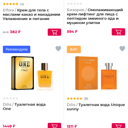
(4)
Бизорюк /
Омолаживающий
Elfora /
Крем для тела с
крем-лифтинг для лица с
маслами какао и макадамии
пептидом змеиного яда и
Увлажнение и питание
муцином улитки
594 ₽
382 ₽
849
Рекомендуем
(8)
Dilis /
Туалетная вода
Dilis /
Туалетная вода Unique
One
sunny
1449 ₽
1511 ₽