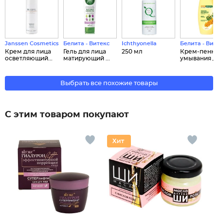
Janssen Cosmetics
Белита - Витекс
Ichthyonella
Белита - Вит
Крем для лица
Гель для лица
250 мл
Крем-пенка
осветляющий...
матирующий ...
умывания д..
Выбрать все похожие товары
С этим товаром покупают