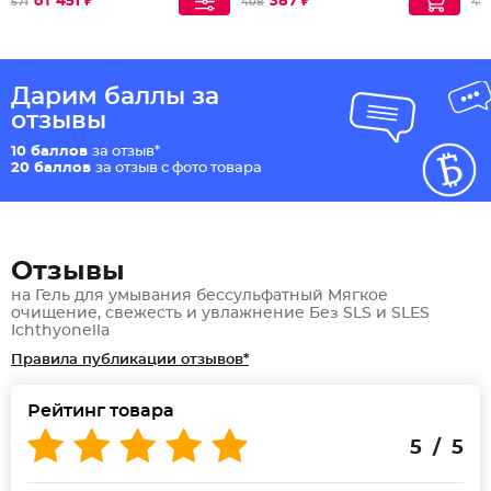
от 451 ₽
387 ₽
571
408
45
Дарим баллы за
отзывы
10 баллов
за отзыв*
20 баллов
за отзыв с фото товара
Отзывы
на Гель для умывания бессульфатный Мягкое
очищение, свежесть и увлажнение Без SLS и SLES
Ichthyonella
Правила публикации отзывов*
Рейтинг товара
5 / 5