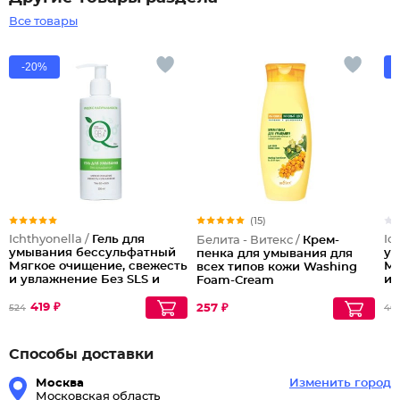
Все товары
-20%
(15)
Ichthyonella /
Гель для
Ic
Белита - Витекс /
Крем-
умывания бессульфатный
ум
пенка для умывания для
Мягкое очищение, свежесть
Мя
всех типов кожи Washing
и увлажнение Без SLS и
и 
Foam-Cream
SLES, 400 мл
SL
419 ₽
257 ₽
524
40
Способы доставки
Москва
Изменить город
Московская область