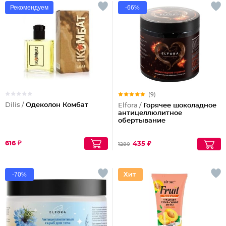
Рекомендуем
-66%
(9)
Dilis /
Одеколон Комбат
Elfora /
Горячее шоколадное
антицеллюлитное
обертывание
616 ₽
435 ₽
1280
-70%