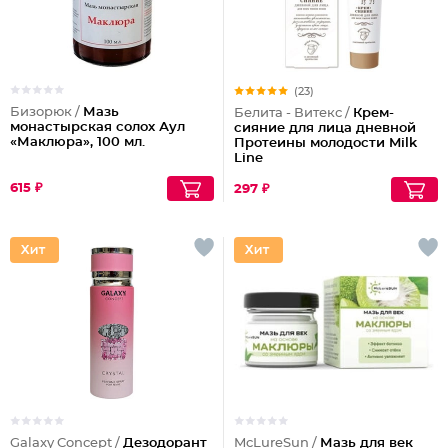
(23)
Бизорюк /
Мазь
Белита - Витекс /
Крем-
монастырская солох Аул
сияние для лица дневной
«Маклюра», 100 мл.
Протеины молодости Milk
Line
615 ₽
297 ₽
Galaxy Concept /
Дезодорант
McLureSun /
Мазь для век