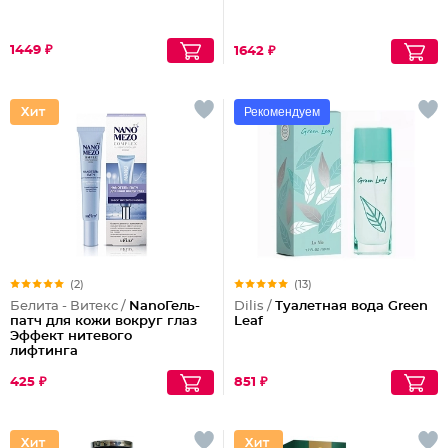
1449 ₽
1642 ₽
Рекомендуем
(2)
(13)
Белита - Витекс /
NanoГель-
Dilis /
Туалетная вода Green
патч для кожи вокруг глаз
Leaf
Эффект нитевого
лифтинга
425 ₽
851 ₽