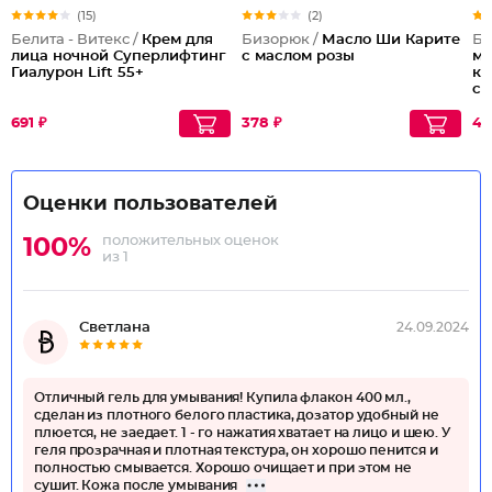
(15)
(2)
Белита - Витекс /
Крем для
Бизорюк /
Масло Ши Карите
Би
лица ночной Суперлифтинг
с маслом розы
мо
Гиалурон Lift 55+
ко
ст
691 ₽
378 ₽
42
Оценки пользователей
положительных оценок
100%
из 1
Светлана
24.09.2024
Отличный гель для умывания! Купила флакон 400 мл.,
сделан из плотного белого пластика, дозатор удобный не
плюется, не заедает. 1 - го нажатия хватает на лицо и шею. У
геля прозрачная и плотная текстура, он хорошо пенится и
полностью смывается. Хорошо очищает и при этом не
сушит. Кожа после умывания