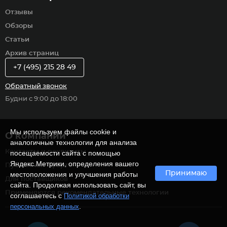
Отзывы
Обзоры
Статьи
Архив страниц
+7 (495) 215 28 49
Обратный звонок
Будни с 9:00 до 18:00
Мы используем файлы cookie и
О компании
аналогичные технологии для анализа
Контакты и реквизиты
посещаемости сайта с помощью
Яндекс.Метрики, определения вашего
Публичная оферта
Принимаю
местоположения и улучшения работы
Для поставщиков
сайта. Продолжая использовать сайт, вы
Применяются рекомендательные технологии
соглашаетесь с
Политикой обработки
.
персональных данных