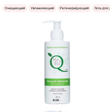
Очищающий
Увлажняющий
Регенерирующий
Гель для 