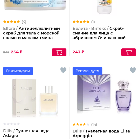
(4)
(1)
Elfora /
Антицеллюлитный
Белита - Витекс /
Скраб-
скраб для тела с морской
сияние для лица с
солью и маслом тмина
абрикосом Очищающий
254 ₽
243 ₽
849
Рекомендуем
Рекомендуем
(14)
Dilis /
Туалетная вода
Dilis /
Туалетная вода Elite
Adagio
Arpeggio