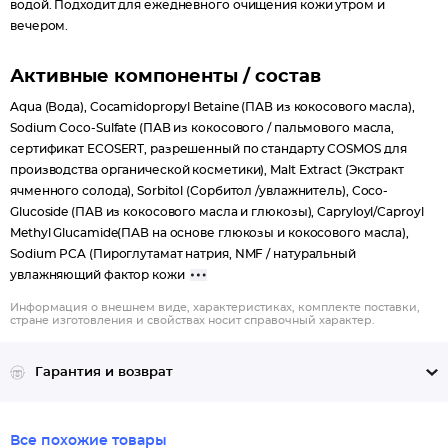
водой. Подходит для ежедневного очищения кожи утром и
выработку коллагена, замедляя процесс
вечером.
преждевременного старения.
Гидролат зеленого чая с содержанием флавоноидов
Активные компоненты / состав
является мощным природным антиоксидантом. Эффективно
Aqua (Вода), Cocamidopropyl Betaine (ПАВ из кокосового масла),
омолаживает и защищает кожу, стимулируя восстановление
Sodium Coco-Sulfate (ПАВ из кокосового / пальмового масла,
клеточных мембран. Обладает вяжущим, тонизирующим,
сертификат ECOSERT, разрешенный по стандарту COSMOS для
противовоспалительным действием. Улучшает
производства органической косметики), Malt Extract (Экстракт
микроциркуляцию, укрепляет кожу и сохраняет
ячменного солода), Sorbitol (Сорбитол /увлажнитель), Coco-
еёэластичность.
Glucoside (ПАВ из кокосового масла и глюкозы), Capryloyl/Caproyl
Methyl Glucamide(ПАВ на основе глюкозы и кокосового масла),
Результат: деликатно очищает кожу, освежает и тонизирует,
Sodium PCA (Пироглутамат натрия, NMF / натуральный
нормализует гидро-липидныйбаланс кожи.
увлажняющий фактор кожи
Не содержит сульфатов SLS и SLES, силиконов, парабенов и
Информация о внешнем виде, характеристиках, комплекте поставки,
MIT.
стране изготовления и свойствах носит справочный характер.
Не тестируется на животных.
Гарантия и возврат
Все похожие товары