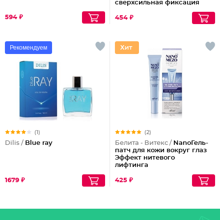
сверхсильная фиксация
объем Maxi, 215 мл
594 ₽
454 ₽
Рекомендуем
(1)
(2)
Dilis /
Blue ray
Белита - Витекс /
NanoГель-
патч для кожи вокруг глаз
Эффект нитевого
лифтинга
1679 ₽
425 ₽