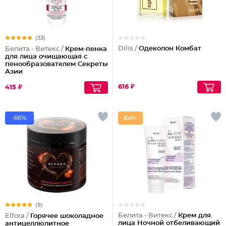
(33)
Dilis /
Одеколон Комбат
Белита - Витекс /
Крем-пенка
для лица очищающая с
пенообразователем Секреты
Азии
616 ₽
415 ₽
-66%
(9)
Белита - Витекс /
Крем для
Elfora /
Горячее шоколадное
лица Ночной отбеливающий
антицеллюлитное