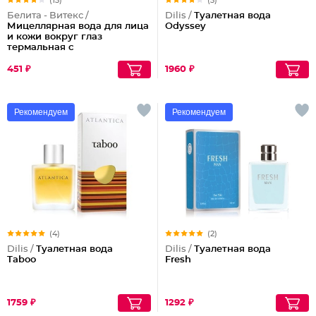
(13)
(3)
Белита - Витекс /
Dilis /
Туалетная вода
Мицеллярная вода для лица
Odyssey
и кожи вокруг глаз
термальная с
микросферами голубого
ретинола Blue Therm
451 ₽
1960 ₽
Рекомендуем
Рекомендуем
(4)
(2)
Dilis /
Туалетная вода
Dilis /
Туалетная вода
Taboo
Fresh
1759 ₽
1292 ₽