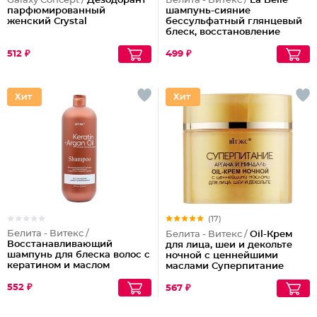
Galaxy Concept /
Дезодорант
Белита - Витекс /
La Belle
парфюмированный
шампунь-сияние
женский Crystal
бессульфатный глянцевый
блеск, восстановление
волос шелк+пептиды
512 ₽
499 ₽
(17)
Белита - Витекс /
Белита - Витекс /
Oil-Крем
Восстанавливающий
для лица, шеи и декольте
шампунь для блеска волос с
ночной с ценнейшими
кератином и маслом
маслами Суперпитание
арганы
Аргана и миндаль
552 ₽
567 ₽