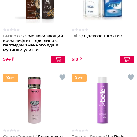
Бизорюк /
Омолаживающий
Dilis /
Одеколон Арктик
крем-лифтинг для лица с
пептидом змеиного яда и
муцином улитки
594 ₽
618 ₽