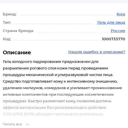
Бренд:
Kora
Тип:
Гель для лица
Страна бренда:
Россия
Код:
1000733770
Описание
Нашли ошибку в описании?
Гель холодного гидрирования предназначен для
разрыхления рогового слоя кожи перед проведением
процедуры механической и ультразвуковой чистки лица.
Средство подготавливает кожу к интенсивному очищению,
удалению милиумов, комедонов и усиливает проникновение
активных компонентов при последующих косметических
процедурах. Быстро размягчает кожу, позволяя достичь
эффекта вапоризации без разогревающего действия.
СОК АЛОЕ ВЕРА обладает противовоспалительным,
увлажняющим и антиоксидантным действиями. Успокаивает и
Читать все
смягчает кожу.