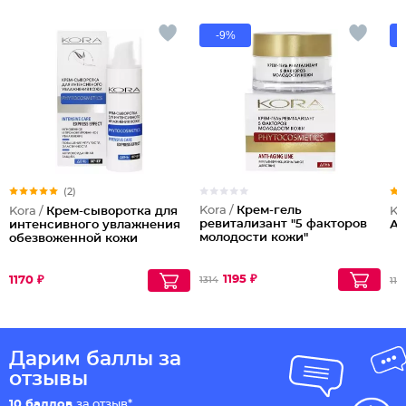
-9%
(2)
Kora /
Крем-гель
Kora /
Крем-сыворотка для
Ko
ревитализант "5 факторов
интенсивного увлажнения
Ан
молодости кожи"
обезвоженной кожи
1195 ₽
1170 ₽
1314
119
Дарим баллы за
отзывы
10 баллов
за отзыв*