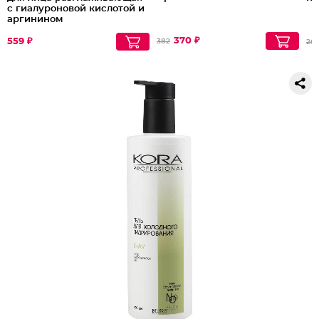
с гиалуроновой кислотой и
аргинином
370 ₽
559 ₽
382
26