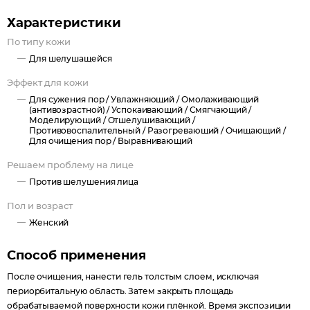
ЭКСТРАКТЫ ПАПАЙИ И АНАНАСА бережно отшелушивают,
Характеристики
деликатно очищают, выравнивают рельеф и тон кожи.
По типу кожи
ЭЛЕКТРОЛИТНЫЙ КОМПЛЕКС усиливает проводимость токов
Для шелушащейся
при проведении косметологических аппаратных процедур.
Эффект для кожи
Для сужения пор /
Увлажняющий /
Омолаживающий
(антивозрастной) /
Успокаивающий /
Смягчающий /
Моделирующий /
Отшелушивающий /
Противовоспалительный /
Разогревающий /
Очищающий /
Для очищения пор /
Выравнивающий
Решаем проблему на лице
Против шелушения лица
Пол и возраст
Женский
Способ применения
После очищения, нанести гель толстым слоем, исключая
периорбитальную область. Затем закрыть площадь
обрабатываемой поверхности кожи плёнкой. Время экспозиции