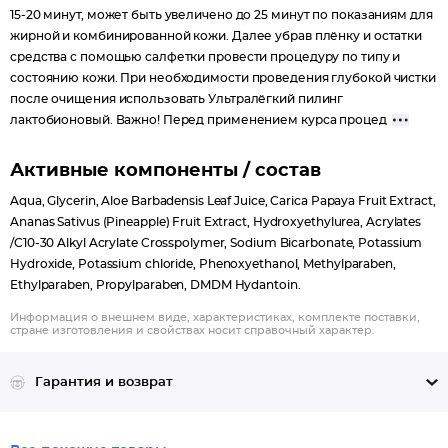
15-20 минут, может быть увеличено до 25 минут по показаниям для
жирной и комбинированной кожи. Далее убрав плёнку и остатки
средства с помощью салфетки провести процедуру по типу и
состоянию кожи. При необходимости проведения глубокой чистки
после очищения использовать Ультралёгкий пилинг
лактобионовый. Важно! Перед применением курса процед
Активные компоненты / состав
Aqua, Glycerin, Aloe Barbadensis Leaf Juice, Carica Papaya Fruit Extract,
Ananas Sativus (Pineapple) Fruit Extract, Hydroxyethylurea, Acrylates
/C10-30 Alkyl Acrylate Crosspolymer, Sodium Bicarbonate, Potassium
Hydroxide, Potassium chloride, Phenoxyethanol, Methylparaben,
Ethylparaben, Propylparaben, DMDM Hydantoin.
Информация о внешнем виде, характеристиках, комплекте поставки,
стране изготовления и свойствах носит справочный характер.
Гарантия и возврат