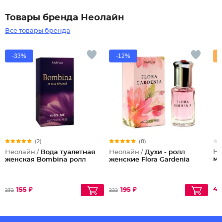
Товары бренда Неолайн
Все товары бренда
-33%
-12%
(2)
(8)
Не
Неолайн /
Вода туалетная
Неолайн /
Духи - ролл
му
женская Bombina ролл
женские Flora Gardenia
47
155 ₽
195 ₽
232
222