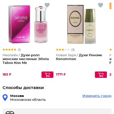
(1)
(3)
Неолайн /
Духи-ролл
Новая Заря /
Духи Реноме
Не
женские масляные Эiforia
Renommee
же
Taboo Kiss Me
Fr
183 ₽
1771 ₽
22
Способы доставки
Москва
Изменить город
Московская область