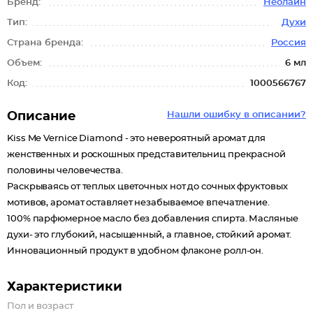
Бренд:
Неолайн
Тип:
Духи
Страна бренда:
Россия
Объем:
6 мл
Код:
1000566767
Описание
Нашли ошибку в описании?
Kiss Me Vernice Diamond - это невероятный аромат для
женственных и роскошных представительниц прекрасной
половины человечества.
Раскрываясь от теплых цветочных нот до сочных фруктовых
мотивов, аромат оставляет незабываемое впечатление.
100% парфюмерное масло без добавления спирта. Масляные
духи- это глубокий, насыщенный, а главное, стойкий аромат.
Инновационный продукт в удобном флаконе ролл-он.
Характеристики
Пол и возраст