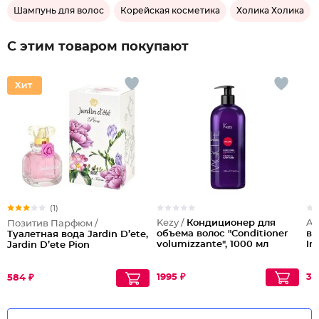
Шампунь для волос
Корейская косметика
Холика Холика
С этим товаром покупают
(1)
Kezy /
Кондиционер для
Al
Позитив Парфюм /
объема волос "Conditioner
во
Туалетная вода Jardin D’ete,
volumizzante", 1000 мл
Im
Jardin D’ete Pion
1995 ₽
32
584 ₽