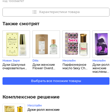
Код:
1000566767
Характеристики товара
Также смотрят
Новая Заря
Dilis
Неолайн
Неолайн
Духи Шалунья
Духи женские
Парфюмерное
Духи-ролл
очаровательн...
Flower Overd...
масло Sexy Ch...
женские
масляны...
Выбрать все похожие товары
Комплексное решение
Неолайн
Духи-ролл женские