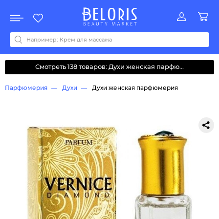
Распродажа
Акции
Новинки
Хит продаж
Все бренды
0-9
A
B
C
D
E
F
G
H
I
J
K
L
M
N
O
P
Q
R
S
T
U
V
W
Y
Z
А
Б
В
Д
З
И
М
О
К
Л
Н
П
Р
С
Т
У
Ф
Ч
Смотреть 138 товаров: Духи женская парфю...
Парфюмерия
Духи
Духи женская парфюмерия