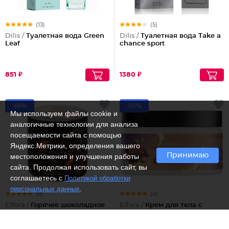
(13)
(5)
Dilis /
Туалетная вода Green
Dilis /
Туалетная вода Take a
Leaf
chance sport
851 ₽
1380 ₽
-66%
-55%
Мы используем файлы cookie и
аналогичные технологии для анализа
посещаемости сайта с помощью
Яндекс.Метрики, определения вашего
Принимаю
местоположения и улучшения работы
сайта. Продолжая использовать сайт, вы
соглашаетесь с
Политикой обработки
.
персональных данных
(9)
(4)
Elfora /
Горячее шоколадное
Elfora /
Крем для тела с
антицеллюлитное
маслами какао и макадамии
обертывание
Увлажнение и питание