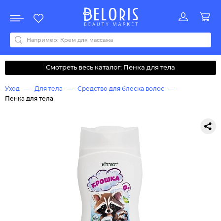
Распродажа
Акции
Новинки
Хит продаж
Все бренды
0-9
A
B
C
D
E
F
G
H
I
J
K
L
M
N
O
P
Q
R
S
T
U
V
W
Y
Z
А
Б
В
Д
З
И
М
О
К
Л
Н
П
Р
С
Т
У
Ф
Ч
Смотреть весь каталог: Пенка для тела
Уход
Для тела
Средство для блеска волос
Пенка для тела