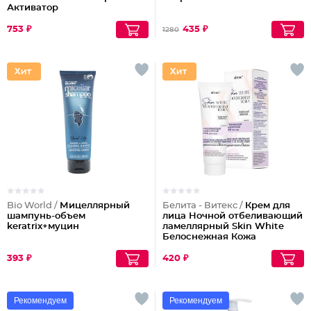
Активатор
753 ₽
435 ₽
1280
Bio World /
Мицеллярный
Белита - Витекс /
Крем для
шампунь-объем
лица Ночной отбеливающий
keratrix+муцин
ламеллярный Skin White
Белоснежная Кожа
393 ₽
420 ₽
Рекомендуем
Рекомендуем