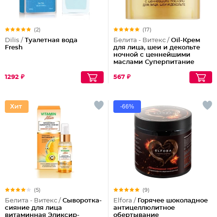
(2)
(17)
Dilis /
Туалетная вода
Белита - Витекс /
Oil-Крем
Fresh
для лица, шеи и декольте
ночной с ценнейшими
маслами Суперпитание
Аргана и миндаль
1292 ₽
567 ₽
-66%
(5)
(9)
Белита - Витекс /
Сыворотка-
Elfora /
Горячее шоколадное
сияние для лица
антицеллюлитное
витаминная Эликсир-
обертывание