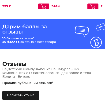
293 ₽
349 ₽
29
Дарим баллы за
отзывы
10 баллов
за отзыв*
20 баллов
за отзыв с фото товара
Отзывы
на Детский шампунь-пенка на натуральных
компонентах с D-пантенолом 2в1 для волос и тела
Белита - Витекс
Правила публикации отзывов*
Написать отзыв