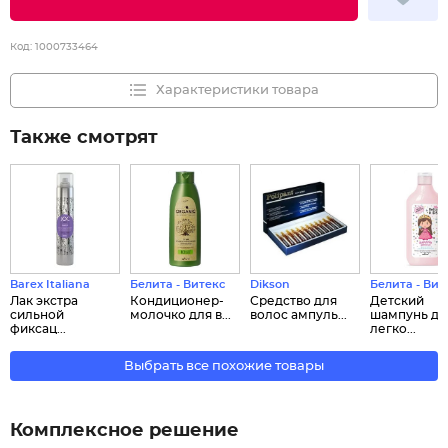
Код:
1000733464
Характеристики товара
Также смотрят
Barex Italiana
Белита - Витекс
Dikson
Белита - Вит
Лак экстра
Кондиционер-
Средство для
Детский
сильной
молочко для в...
волос ампуль...
шампунь дл
фиксац...
легко...
Выбрать все похожие товары
Комплексное решение