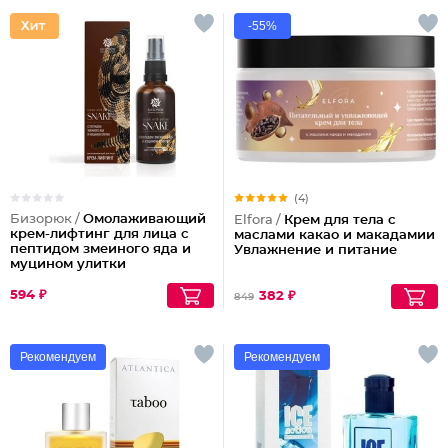
-55%
(4)
Бизорюк /
Омолаживающий
Elfora /
Крем для тела с
крем-лифтинг для лица с
маслами какао и макадамии
пептидом змеиного яда и
Увлажнение и питание
муцином улитки
594 ₽
382 ₽
849
Рекомендуем
Рекомендуем