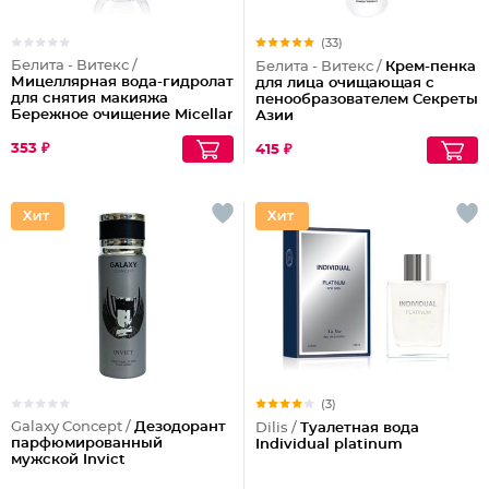
(33)
Белита - Витекс /
Белита - Витекс /
Крем-пенка
Мицеллярная вода-гидролат
для лица очищающая с
для снятия макияжа
пенообразователем Секреты
Бережное очищение Micellar
Азии
Cleansing
353 ₽
415 ₽
(3)
Galaxy Concept /
Дезодорант
Dilis /
Туалетная вода
парфюмированный
Individual platinum
мужской Invict