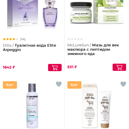
(14)
McLureSun /
Мазь для век
Dilis /
Туалетная вода Elite
маклюра с пептидом
Arpeggio
змеиного яда
531 ₽
1642 ₽