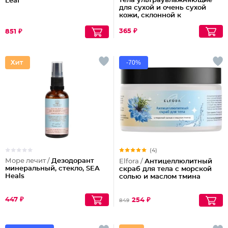
тела ультраувлажняющие
Leaf
для сухой и очень сухой
кожи, склонной к
шелушениям Pharmacos
Panthenol Urea
365 ₽
851 ₽
-70%
(4)
Море лечит /
Дезодорант
Elfora /
Антицеллюлитный
минеральный, стекло, SEA
скраб для тела с морской
Heals
солью и маслом тмина
447 ₽
254 ₽
849