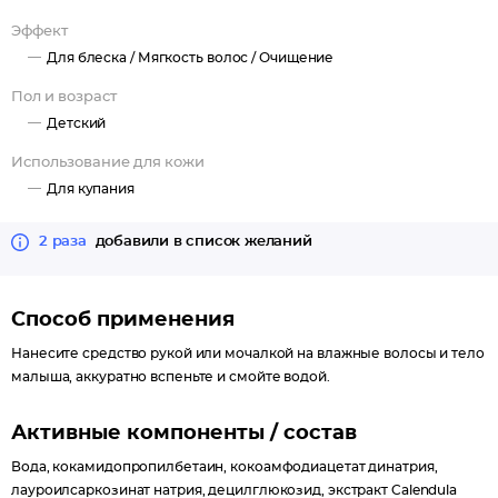
Эффект
Для блеска /
Мягкость волос /
Очищение
Пол и возраст
Детский
Использование для кожи
Для купания
2 раза
добавили в список желаний
Способ применения
Нанесите средство рукой или мочалкой на влажные волосы и тело
малыша, аккуратно вспеньте и смойте водой.
Активные компоненты / состав
Вода, кокамидопропилбетаин, кокоамфодиацетат динатрия,
лауроилсаркозинат натрия, децилглюкозид, экстракт Calendula