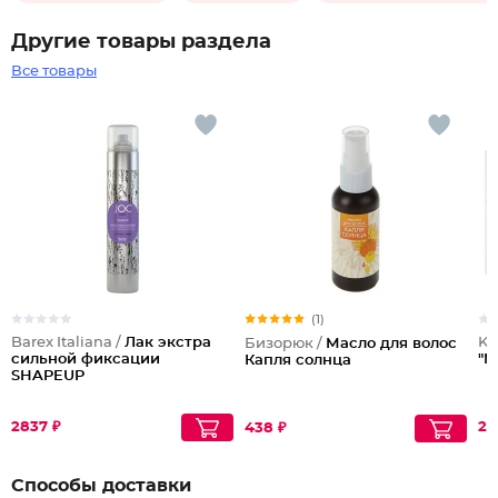
Другие товары раздела
Все товары
(1)
Barex Italiana /
Лак экстра
Ke
Бизорюк /
Масло для волос
сильной фиксации
"M
Капля солнца
SHAPEUP
2837 ₽
21
438 ₽
Способы доставки