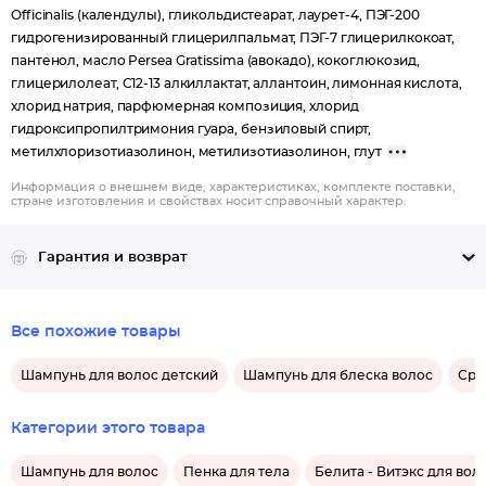
Officinalis (календулы), гликольдистеарат, лаурет-4, ПЭГ-200
гидрогенизированный глицерилпальмат, ПЭГ-7 глицерилкокоат,
пантенол, масло Persea Gratissima (авокадо), кокоглюкозид,
глицерилолеат, C12-13 алкиллактат, аллантоин, лимонная кислота,
хлорид натрия, парфюмерная композиция, хлорид
гидроксипропилтримония гуара, бензиловый спирт,
метилхлоризотиазолинон, метилизотиазолинон, глут
Информация о внешнем виде, характеристиках, комплекте поставки,
стране изготовления и свойствах носит справочный характер.
Гарантия и возврат
Все похожие товары
Шампунь для волос детский
Шампунь для блеска волос
Сре
Категории этого товара
Шампунь для волос
Пенка для тела
Белита - Витэкс для вол