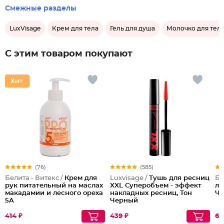
Смежные разделы
LuxVisage
Крем для тела
Гель для душа
Молочко для тел
С этим товаром покупают
(76)
(585)
Белита - Витекс /
Крем для
Luxvisage /
Тушь для ресниц
Бе
рук питательный на маслах
XXL Суперобъем - эффект
ли
макадамии и лесного ореха
накладных ресниц, Тон
Че
5A
Черный
414 ₽
439 ₽
67