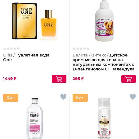
Dilis /
Туалетная вода
Белита - Витекс /
Детское
One
крем-мыло для тела на
натуральных компонентах с
D-пантенолом 0+ Календула
& аллантоин
1449 ₽
295 ₽