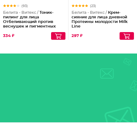
(93)
(23)
Белита - Витекс /
Тоник-
Белита - Витекс /
Крем-
пилинг для лица
сияние для лица дневной
Отбеливающий против
Протеины молодости Milk
веснушек и пигментных
Line
пятен
334 ₽
297 ₽