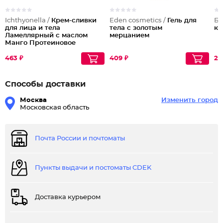
Ichthyonella /
Крем-сливки
Eden cosmetics /
Гель для
Бе
для лица и тела
тела с золотым
кр
Ламеллярный с маслом
мерцанием
Манго Протеиновое
питание
463 ₽
409 ₽
26
Способы доставки
Москва
Изменить город
Московская область
Почта России и почтоматы
Пункты выдачи и постоматы CDEK
Доставка курьером