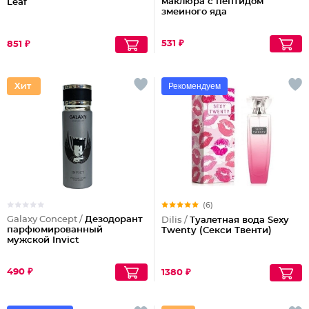
маклюра с пептидом
Leaf
змеиного яда
531 ₽
851 ₽
Рекомендуем
(6)
Galaxy Concept /
Дезодорант
Dilis /
Туалетная вода Sexy
парфюмированный
Twenty (Секси Твенти)
мужской Invict
490 ₽
1380 ₽