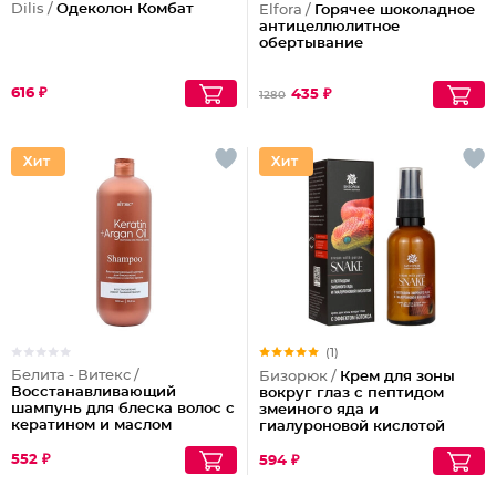
Dilis /
Одеколон Комбат
Elfora /
Горячее шоколадное
антицеллюлитное
обертывание
616 ₽
435 ₽
1280
(1)
Белита - Витекс /
Бизорюк /
Крем для зоны
Восстанавливающий
вокруг глаз с пептидом
шампунь для блеска волос с
змеиного яда и
кератином и маслом
гиалуроновой кислотой
арганы
552 ₽
594 ₽