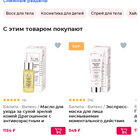
Смежные разделы
Воск для тела
Косметика для детей
Спрей для тела
Хайла
С этим товаром покупают
(4)
(14)
Бе
Белита - Витекс /
Масло для
Белита - Витекс /
Экспресс-
Пр
ухода за сухой зрелой
маска для лица
дл
кожей Драгоценное с
несмываемая
ан
антивозрастным и
моментального действия
питательным действием
против следов усталости и
LuxCare
стресса LuxCare
11
1134 ₽
549 ₽