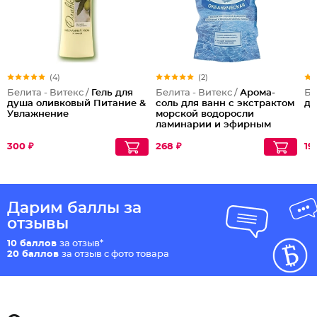
(4)
(2)
Белита - Витекс /
Гель для
Белита - Витекс /
Арома-
Бе
душа оливковый Питание &
соль для ванн с экстрактом
дл
Увлажнение
морской водоросли
ламинарии и эфирным
маслом лимона
Океаническая
300 ₽
268 ₽
19
Дарим баллы за
отзывы
10 баллов
за отзыв*
20 баллов
за отзыв с фото товара