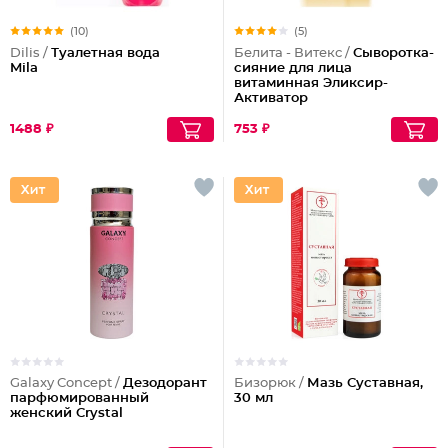
(10)
(5)
Dilis /
Туалетная вода
Белита - Витекс /
Сыворотка-
Mila
сияние для лица
витаминная Эликсир-
Активатор
1488 ₽
753 ₽
Galaxy Concept /
Дезодорант
Бизорюк /
Мазь Суставная,
парфюмированный
30 мл
женский Crystal