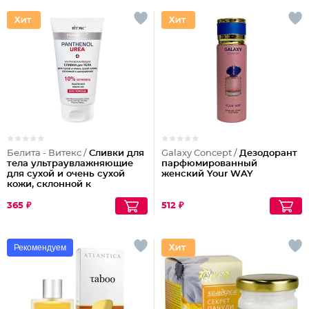
Белита - Витекс /
Сливки для
Galaxy Concept /
Дезодорант
тела ультраувлажняющие
парфюмированный
для сухой и очень сухой
женский Your WAY
кожи, склонной к
шелушениям Pharmacos
Panthenol Urea
365 ₽
512 ₽
Рекомендуем