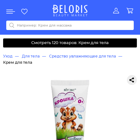
Распродажа
Акции
Новинки
Хит продаж
Все бренды
0-9
A
B
C
D
E
F
G
H
I
J
K
L
M
N
O
P
Q
R
S
T
U
V
W
Y
Z
А
Б
В
Д
З
И
М
О
К
Л
Н
П
Р
С
Т
У
Ф
Ч
Смотреть 120 товаров: Крем для тела
Уход
Для тела
Средство увлажняющее для тела
Крем для тела