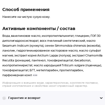
Бисаболол оказывает эффективное противовоспалительное
и антимикробное действие, успокаивает кожу, уменьшает
Способ применения
покраснения.
Нанесите на чистую сухую кожу.
Крем обладает деликатным, еле уловимым ароматом.
БЕЗ СИЛИКОНОВ И КРАСИТЕЛЕЙ.
Активные компоненты / состав
Вода, вазелиновое масло, изопропилпальмитат, глицерин, ПЭГ-30
диполигидроксистеарат, воск пчелиный синтетический, масло
Sesamum Indicum (кунжута), семян Simmondsia chinensis (жожоба),
ланолин, гидрогенизированное касторовое масло, масло сульфат
магния, экстракт корня Arctium Lappa (лопуха), экстракт Chamomilla
Recutita (ромашки), пантенол, токоферилацетат, бисаболол,
изопропилмиристат, масло зародышей Triticum vulgare (пшеницы),
токоферилацетат, БГТ, метилпарабен, пропилпарабен,
парфюмерная комп
Информация о внешнем виде, характеристиках, комплекте поставки,
стране изготовления и свойствах носит справочный характер.
Гарантия и возврат