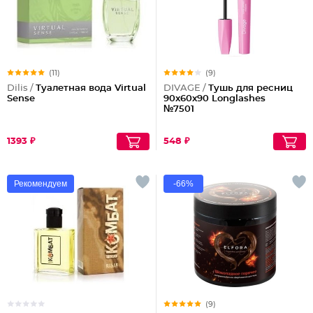
(11)
(9)
Dilis /
Туалетная вода Virtual
DIVAGE /
Тушь для ресниц
Sense
90x60x90 Longlashes
№7501
1393 ₽
548 ₽
Рекомендуем
-66%
(9)