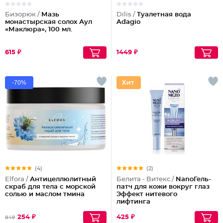
Бизорюк /
Мазь
Dilis /
Туалетная вода
монастырская солох Аул
Adagio
«Маклюра», 100 мл.
615 ₽
1449 ₽
-70%
(4)
(2)
Elfora /
Антицеллюлитный
Белита - Витекс /
NanoГель-
скраб для тела с морской
патч для кожи вокруг глаз
солью и маслом тмина
Эффект нитевого
лифтинга
254 ₽
425 ₽
849