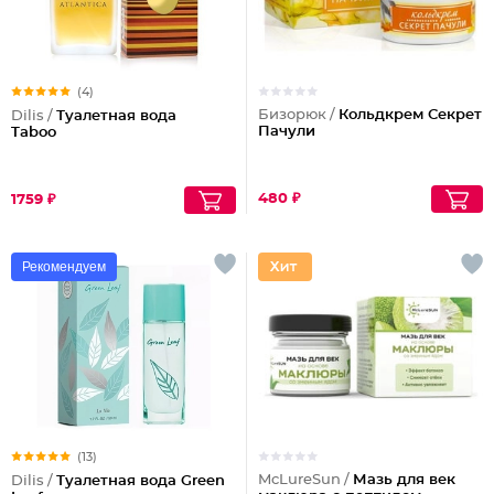
(4)
Бизорюк /
Кольдкрем Секрет
Dilis /
Туалетная вода
Пачули
Taboo
480 ₽
1759 ₽
Рекомендуем
(13)
McLureSun /
Мазь для век
Dilis /
Туалетная вода Green