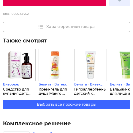
Код:
1000733462
Характеристики товара
Также смотрят
Бизорюк
Белита - Витекс
Белита - Витекс
Белита - Вит
Средство для
Крем-гель для
Гипоаллергенный
Бальзам-кр
купания детс...
душа Манго ...
детский к...
для лица и т.
Выбрать все похожие товары
Комплексное решение