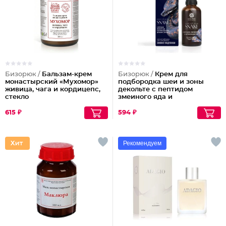
Бизорюк /
Бальзам-крем
Бизорюк /
Крем для
монастырский «Мухомор»
подбородка шеи и зоны
живица, чага и кордицепс,
декольте с пептидом
стекло
змеиного яда и
антиоксидантами
615 ₽
594 ₽
Рекомендуем