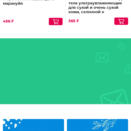
тела ультраувлажняющие
маракуйя
для сухой и очень сухой
кожи, склонной к
шелушениям Pharmacos
Panthenol Urea
365 ₽
456 ₽