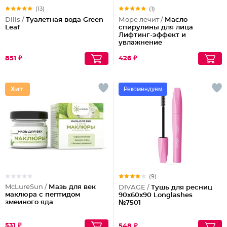
(13)
(1)
Dilis /
Туалетная вода Green
Море лечит /
Масло
Leaf
спирулины для лица
Лифтинг-эффект и
увлажнение
851 ₽
426 ₽
Рекомендуем
(9)
McLureSun /
Мазь для век
DIVAGE /
Тушь для ресниц
маклюра с пептидом
90x60x90 Longlashes
змеиного яда
№7501
531 ₽
548 ₽