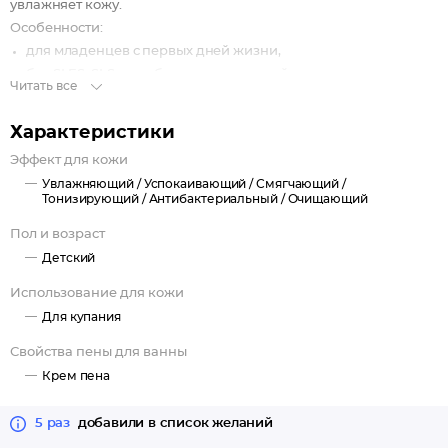
увлажняет кожу.
Особенности:
для младенцев с первых дней жизни,
без SLES, SLS, парабенов и красителей,
Читать все
натуральные масла и целебные растительные экстракты.
Характеристики
Эффект для кожи
Увлажняющий /
Успокаивающий /
Смягчающий /
Тонизирующий /
Антибактериальный /
Очищающий
Пол и возраст
Детский
Использование для кожи
Для купания
Свойства пены для ванны
Крем пена
5 раз
добавили в список желаний