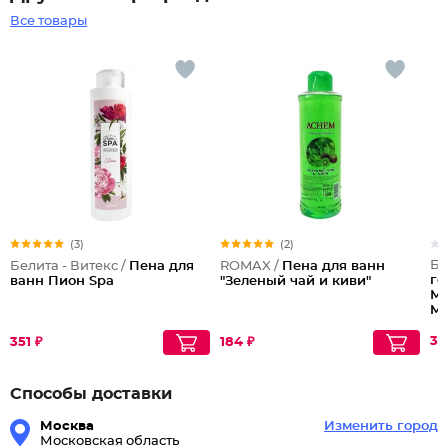
Все товары
(3)
(2)
Бе
Белита - Витекс /
Пена для
ROMAX /
Пена для ванн
ге
ванн Пион Spa
"Зеленый чай и киви"
Ма
Ma
38
351 ₽
184 ₽
Способы доставки
Москва
Изменить город
Московская область