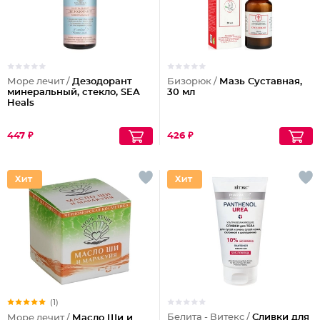
Море лечит /
Дезодорант
Бизорюк /
Мазь Суставная,
минеральный, стекло, SEA
30 мл
Heals
447 ₽
426 ₽
(1)
Белита - Витекс /
Сливки для
Море лечит /
Масло Ши и