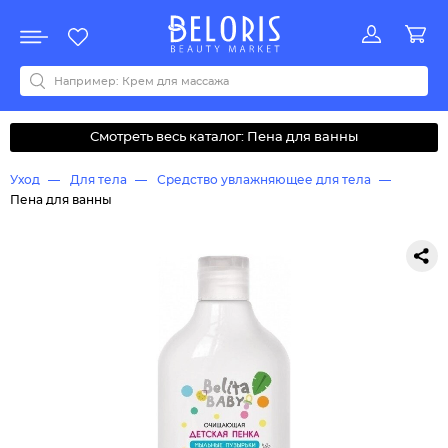
Распродажа
Акции
Новинки
Хит продаж
Все бренды
0-9
A
B
C
D
E
F
G
H
I
J
K
L
M
N
O
P
Q
R
S
T
U
V
W
Y
Z
А
Б
В
Д
З
И
М
О
К
Л
Н
П
Р
С
Т
У
Ф
Ч
Смотреть весь каталог: Пена для ванны
Уход
Для тела
Средство увлажняющее для тела
Пена для ванны