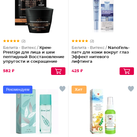
(2)
(2)
Белита - Витекс /
Крем-
Белита - Витекс /
NanoГель-
Prestige для лица и шеи
патч для кожи вокруг глаз
пептидный Восстановление
Эффект нитевого
упругости и сокращение
лифтинга
морщин (ночной)
582 ₽
425 ₽
Рекомендуем