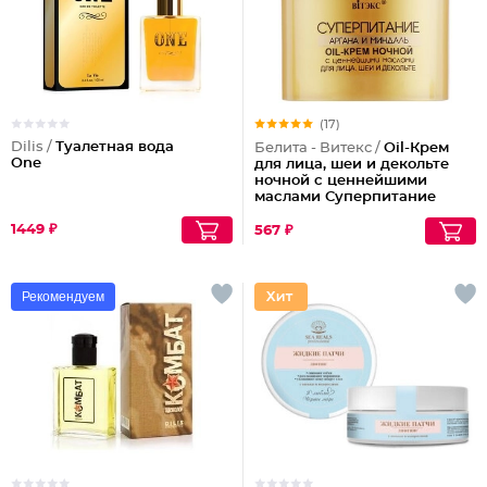
(17)
Dilis /
Туалетная вода
Белита - Витекс /
Oil-Крем
One
для лица, шеи и декольте
ночной с ценнейшими
маслами Суперпитание
Аргана и миндаль
1449 ₽
567 ₽
Рекомендуем