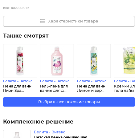
Код:
1000661019
Характеристики товара
Также смотрят
Белита - Витекс
Белита - Витекс
Белита - Витекс
Белита - Вит
Пена для ванн
Гель-пена для
Пена для ванн
Крем-мыло
Пион Spa...
ванны для д...
Лимон и вер...
тела лайм и.
Выбрать все похожие товары
Комплексное решение
Белита - Витекс
Детская пенка очищающая