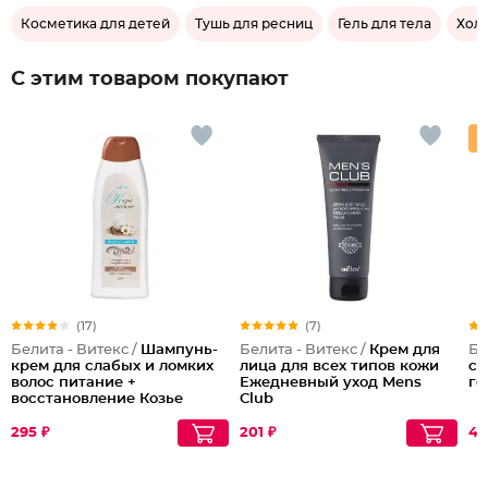
Косметика для детей
Тушь для ресниц
Гель для тела
Хол
С этим товаром покупают
(17)
(7)
Белита - Витекс /
Шампунь-
Белита - Витекс /
Крем для
Бе
крем для слабых и ломких
лица для всех типов кожи
ск
волос питание +
Ежедневный уход Mens
го
восстановление Козье
Club
молоко
295 ₽
201 ₽
48