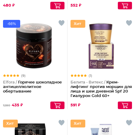
арганы
480 ₽
552 ₽
-66%
(9)
(1)
Elfora /
Горячее шоколадное
Белита - Витекс /
Крем-
антицеллюлитное
лифтинг против морщин для
обертывание
лица и шеи дневной Spf 20
Гиалурон Gold 60+
435 ₽
591 ₽
1280