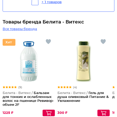
+ 1 товаров
Товары бренда Белита - Витекс
Все товары бренда
(9)
(4)
Белита - Витекс /
Бальзам
Белита - Витекс /
Гель для
Бе
для тонких и ослабленных
душа оливковый Питание &
дл
волос на пшенице Ревивор-
Увлажнение
объем 2F
1225 ₽
300 ₽
19