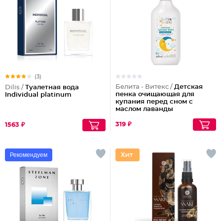
(3)
Белита - Витекс /
Детская
Dilis /
Туалетная вода
пенка очищающая для
Individual platinum
купания перед сном с
маслом лаванды
Колыбельная
319 ₽
1563 ₽
Рекомендуем