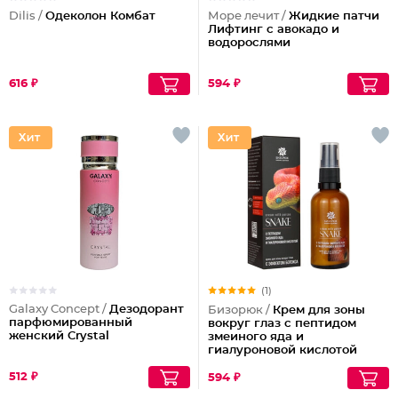
Dilis /
Одеколон Комбат
Море лечит /
Жидкие патчи
Лифтинг с авокадо и
водорослями
616 ₽
594 ₽
(1)
Galaxy Concept /
Дезодорант
Бизорюк /
Крем для зоны
парфюмированный
вокруг глаз с пептидом
женский Crystal
змеиного яда и
гиалуроновой кислотой
512 ₽
594 ₽