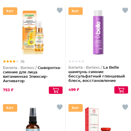
(5)
Белита - Витекс /
La Belle
Белита - Витекс /
Сыворотка-
шампунь-сияние
сияние для лица
бессульфатный глянцевый
витаминная Эликсир-
блеск, восстановление
Активатор
волос шелк+пептиды
499 ₽
753 ₽