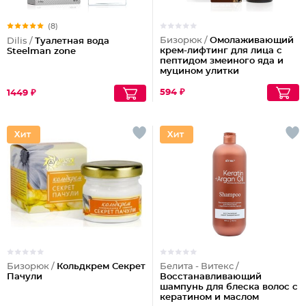
(8)
Бизорюк /
Омолаживающий
Dilis /
Туалетная вода
крем-лифтинг для лица с
Steelman zone
пептидом змеиного яда и
муцином улитки
594 ₽
1449 ₽
Бизорюк /
Кольдкрем Секрет
Белита - Витекс /
Пачули
Восстанавливающий
шампунь для блеска волос с
кератином и маслом