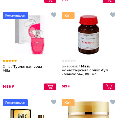
Рекомендуем
(10)
Бизорюк /
Мазь
Dilis /
Туалетная вода
монастырская солох Аул
Mila
«Маклюра», 100 мл.
615 ₽
1488 ₽
Рекомендуем