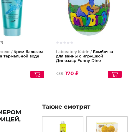
22)
итекс /
Крем-бальзам
Laboratory Katrin /
Бомбочка
на термальной воде
для ванны с игрушкой
Динозавр Funny Dino
170 ₽
488
Также смотрят
МЕРОМ
РИЦЕЙ,