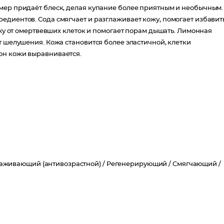
мер придаёт блеск, делая купание более приятным и необычным.
едиентов. Сода смягчает и разглаживает кожу, помогает избавит
ожу от омертвевших клеток и помогает порам дышать. Лимонная
т шелушения. Кожа становится более эластичной, клетки
он кожи выравнивается.
аживающий (антивозрастной) /
Регенерирующий /
Смягчающий /