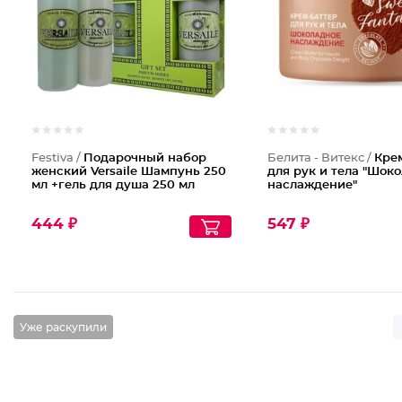
Festiva /
Подарочный набор
Белита - Витекс /
Кре
женский Versaile Шампунь 250
для рук и тела "Шок
мл +гель для душа 250 мл
наслаждение"
444 ₽
547 ₽
Уже раскупили