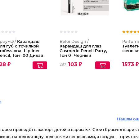
риумф /
Карандаш
Belor Design /
Parfums
ля губ с точилкой
Карандаш для глаз
Туалет
rofessional Lipliner
Cosmetic Pencil Party,
женска
encil, Тон 100 Дикая
Тон 01 Черный
алина
28 ₽
103 ₽
1573 ₽
297
1
Нашли ош
рое приведёт в восторг детей и взрослых. Стоит бросить шарик 
ырьков, наполняя воду полезными веществами, а воздух — приятн