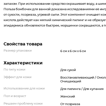
запахом. При использовании средство окрашивает воду, а шим
Польза бомбочек для ванной доказана исследованиями её ингр
от сухости, псориаза, угревой сыпи. Этот компонент очищает к
кислота действует как мягкий химический пилинг и не образуе
эпидермиса обновляются быстрее, морщинки сокращаются, а т
Свойства товара
Размер упаковки
6 см x 6 см x 6 см
Характеристики
По типу кожи
Для сухой
Эффект для кожи
Восстанавливающий /
Омол
Очищающий
Использование для кожи
Для пилинга /
Для купания
Пол и возраст
Женский
Решаем проблему кожи
От псориаза