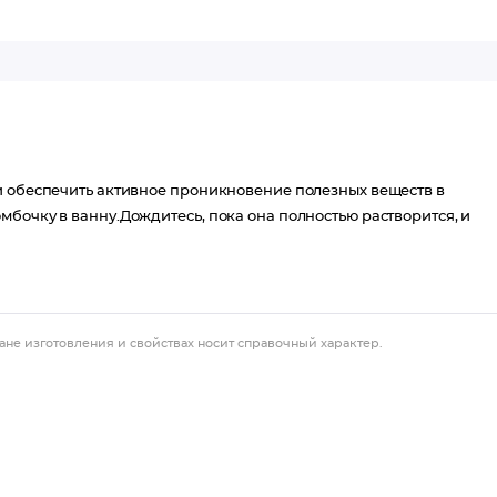
и обеспечить активное проникновение полезных веществ в
бочку в ванну.Дождитесь, пока она полностью растворится, и
ане изготовления и свойствах носит справочный характер.