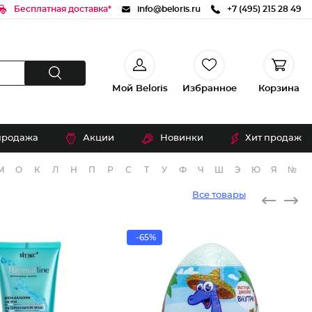
Бесплатная доставка*
info@beloris.ru
+7 (495) 215 28 49
Мой Beloris
Избранное
Корзина
продажа
Акции
Новинки
Хит продаж
М
О
К
Л
Н
П
Р
С
Т
У
Ф
Ч
Ш
Э
Ю
Я
№
Все товары
-65%