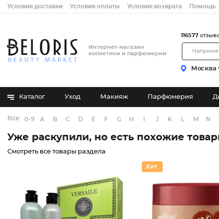
Условия доставки
Условия оплаты
Условия возврата
Помощь
116577
отзыв
Интернет-магазин
косметики и парфюмерии
Москва
Каталог
Уход
Макияж
Парфюмерия
Д
Все бренды
0-9
A
B
C
D
E
F
G
H
I
J
K
L
M
N
Уже раскупили, но есть похожие това
Смотреть все товары раздела