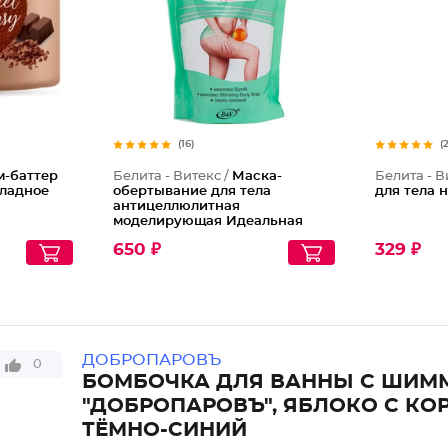
(16)
(
м-баттер
Белита - Витекс /
Маска-
Белита - В
оладное
обертывание для тела
для тела 
антицеллюлитная
моделирующая Идеальная
Фигура
650 ₽
329 ₽
ДОБРОПАРОВЪ
0
БОМБОЧКА ДЛЯ ВАННЫ С ШИМ
"ДОБРОПАРОВЪ", ЯБЛОКО С КО
ТЁМНО-СИНИЙ