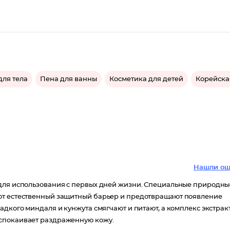
для тела
Пена для ванны
Косметика для детей
Корейска
Нашли ош
 для использования с первых дней жизни. Специальные природны
ют естественный защитный барьер и предотвращают появление
адкого миндаля и кунжута смягчают и питают, а комплекс экстрак
успокаивает раздраженную кожу.