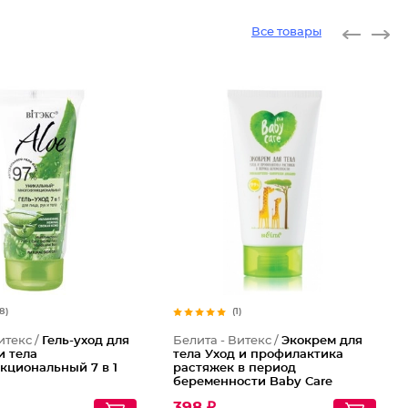
Все товары
18)
(1)
итекс /
Гель-уход для
Белита - Витекс /
Экокрем для
и тела
тела Уход и профилактика
кциональный 7 в 1
растяжек в период
беременности Baby Care
398 ₽