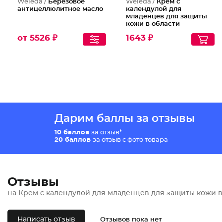
Weleda /
Березовое
Weleda /
Крем с
антицеллюлитное масло
календулой для
младенцев для защиты
кожи в области
пеленания
от 5526 ₽
1643 ₽
Дарим баллы за отзывы
10 баллов
за отзыв*
20 баллов
за отзыв с фото товара
Отзывы
на Крем с календулой для младенцев для защиты кожи 
Написать отзыв
Отзывов пока нет