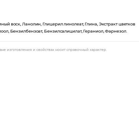
ный воск, Ланолин, Глицерил линолеат, Глина, Экстракт цветков
оол, Бензилбензоат, Бензилсалицилат, Гераниол, Фарнезол.
ане изготовления и свойствах носит справочный характер.