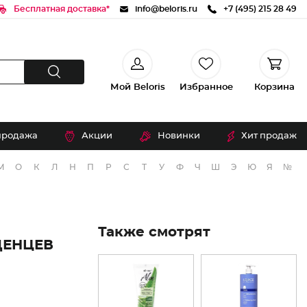
Бесплатная доставка*
info@beloris.ru
+7 (495) 215 28 49
Мой Beloris
Избранное
Корзина
продажа
Акции
Новинки
Хит продаж
М
О
К
Л
Н
П
Р
С
Т
У
Ф
Ч
Ш
Э
Ю
Я
№
Также смотрят
ДЕНЦЕВ
И