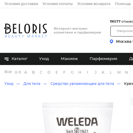
Условия доставки
Условия оплаты
Условия возврата
Помощь
116577
отзыв
Интернет-магазин
косметики и парфюмерии
Москва
Каталог
Уход
Макияж
Парфюмерия
Д
Все бренды
0-9
A
B
C
D
E
F
G
H
I
J
K
L
M
N
Уход
Для тела
Средство увлажняющее для тела
Крем