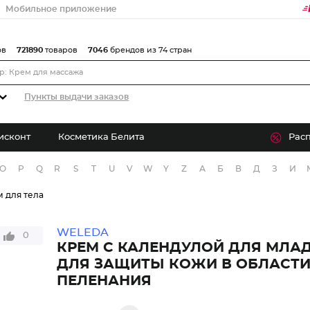
Мобильное приложение
ов
721890
товаров
7046
брендов из 74 стран
Пункты выдачи заказов
исконт
Косметика Белита
Рас
O
P
Q
R
S
T
U
V
W
Y
Z
А
Б
В
Д
З
И
 для тела
WELEDA
0
КРЕМ С КАЛЕНДУЛОЙ ДЛЯ МЛА
ДЛЯ ЗАЩИТЫ КОЖИ В ОБЛАСТ
ПЕЛЕНАНИЯ