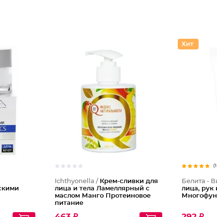
(
Ichthyonella /
Крем-сливки для
Белита - В
скими
лица и тела Ламеллярный с
лица, рук 
маслом Манго Протеиновое
Многофун
питание
463 ₽
292 ₽