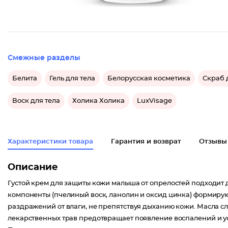
Смежные разделы
Белита
Гель для тела
Белорусская косметика
Скраб 
Воск для тела
Холика Холика
LuxVisage
Характеристики товара
Гарантия и возврат
Отзывы
Описание
Густой крем для защиты кожи малыша от опрелостей подходит
компоненты (пчелиный воск, ланолин и оксид цинка) формиру
раздражений от влаги, не препятствуя дыханию кожи. Масла сл
лекарственных трав предотвращает появление воспалений и 