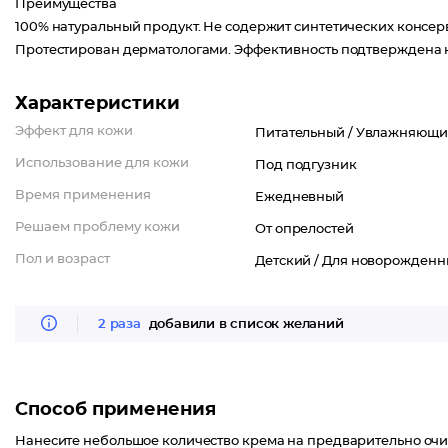
Преимущества
100% натуральный продукт. Не содержит синтетических консер
Протестирован дерматологами. Эффективность подтверждена 
Характеристики
Эффект для кожи
Питательный /
Увлажняющи
Использование для кожи
Под подгузник
Время применения
Ежедневный
Решаем проблему кожи
От опрелостей
Пол и возраст
Детский /
Для новорожденн
2 раза
добавили в список желаний
Способ применения
Нанесите небольшое количество крема на предварительно очи