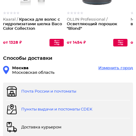
Kaaral /
Краска для волос с
OLLIN Professional /
Mi
гидролизатами шелка Baco
Осветляющий порошок
во
Color Collection
"Blond"
от 1328 ₽
от 1454 ₽
от
Способы доставки
Москва
Изменить город
Московская область
Почта России и почтоматы
Пункты выдачи и постоматы CDEK
Доставка курьером