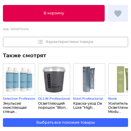
В корзину
Код:
1000072434
Характеристики товара
Также смотрят
Selective Professional
OLLIN Professional
Estel Professional
Nook
Эмульсия
Осветляющий
Краска-уход De
Усилитель
окисляющая
порошок "Blon...
Luxe "High...
Осветления
специ...
Modu...
Выбрать все похожие товары