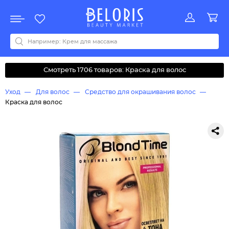
Распродажа
Акции
Новинки
Хит продаж
Все бренды
0-9
A
B
C
D
E
F
G
H
I
J
K
L
M
N
O
P
Q
R
S
T
U
V
W
Y
Z
А
Б
В
Д
З
И
М
О
К
Л
Н
П
Р
С
Т
У
Ф
Ч
Смотреть 1706 товаров: Краска для волос
Уход
Для волос
Средство для окрашивания волос
Краска для волос