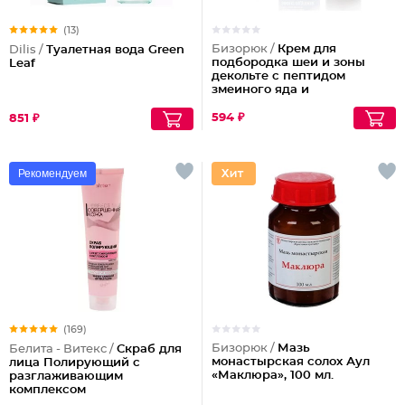
(13)
Бизорюк /
Крем для
Dilis /
Туалетная вода Green
подбородка шеи и зоны
Leaf
декольте с пептидом
змеиного яда и
антиоксидантами
594 ₽
851 ₽
Рекомендуем
(169)
Бизорюк /
Мазь
Белита - Витекс /
Скраб для
монастырская солох Аул
лица Полирующий c
«Маклюра», 100 мл.
разглаживающим
комплексом