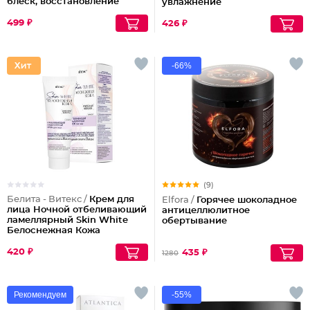
блеск, восстановление
увлажнение
волос шелк+пептиды
499 ₽
426 ₽
-66%
(9)
Белита - Витекс /
Крем для
Elfora /
Горячее шоколадное
лица Ночной отбеливающий
антицеллюлитное
ламеллярный Skin White
обертывание
Белоснежная Кожа
420 ₽
435 ₽
1280
Рекомендуем
-55%