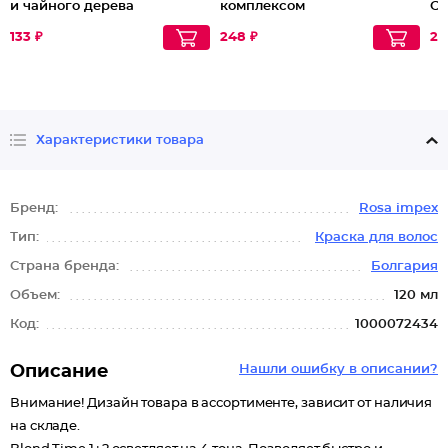
и чайного дерева
комплексом
Се
133 ₽
248 ₽
27
Характеристики товара
Бренд:
Rosa impex
Тип:
Краска для волос
Страна бренда:
Болгария
Объем:
120 мл
Код:
1000072434
Описание
Нашли ошибку в описании?
Внимание! Дизайн товара в ассортименте, зависит от наличия
на складе.