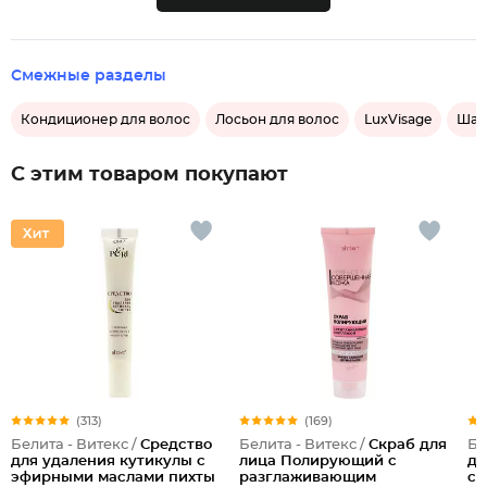
Смежные разделы
Кондиционер для волос
Лосьон для волос
LuxVisage
Шам
С этим товаром покупают
(313)
(169)
Белита - Витекс /
Средство
Белита - Витекс /
Скраб для
Бе
для удаления кутикулы с
лица Полирующий c
дл
эфирными маслами пихты
разглаживающим
си