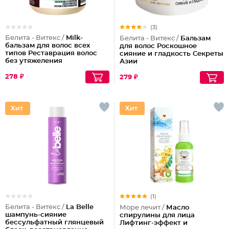
(3)
Белита - Витекс /
Milk-
Белита - Витекс /
Бальзам
бальзам для волос всех
для волос Роскошное
типов Реставрация волос
сияние и гладкость Секреты
без утяжеления
Азии
278 ₽
279 ₽
(1)
Белита - Витекс /
La Belle
Море лечит /
Масло
шампунь-сияние
спирулины для лица
бессульфатный глянцевый
Лифтинг-эффект и