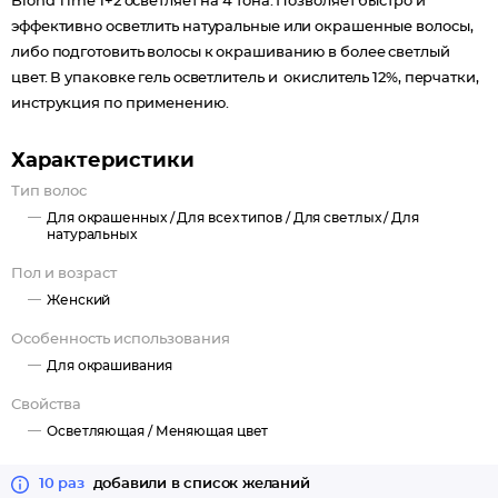
Blond Time 1+2 осветляет на 4 тона. Позволяет быстро и
эффективно осветлить натуральные или окрашенные волосы,
либо подготовить волосы к окрашиванию в более светлый
цвет. В упаковке гель осветлитель и окислитель 12%, перчатки,
инструкция по применению.
Характеристики
Тип волос
Для окрашенных /
Для всех типов /
Для светлых /
Для
натуральных
Пол и возраст
Женский
Особенность использования
Для окрашивания
Свойства
Осветляющая /
Меняющая цвет
10 раз
добавили в список желаний