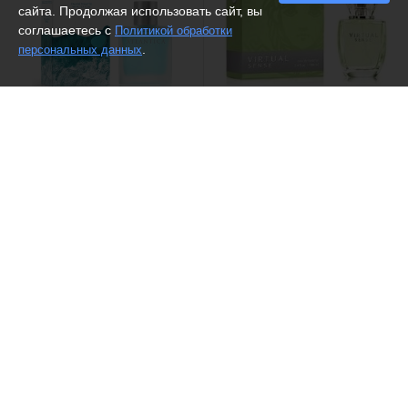
сайта. Продолжая использовать сайт, вы
соглашаетесь с
Политикой обработки
.
персональных данных
(11)
Dilis /
Туалетная вода "Alpha
Dilis /
Туалетная вода Virtual
& omega"
Sense
1740 ₽
1393 ₽