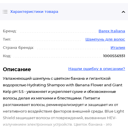
Характеристики товара
Бренд:
Barex Italiana
Тип:
Шампунь для волос
Страна бренда:
Италия
Код:
1000556931
Описание
Нашли ошибку в описании?
Увлажняющий шампунь с цветком банана и гигантской
водорослью Hydrating Shampoo with Banana Flower and Giant
Kelp pH 5.5 - увлажняет и укрепляет сухие и обезвоженные
волосы, делая их мягкими и блестящими. Питает и
разглаживает волосы, реминерализирует и защищает их от
негативного воздействия факторов внешней среды. Blue Light
Shield защищает волосы от повреждений, вызванных HEV-
излучением электронных устройств. Цветок банана - это