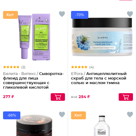
-70%
(2)
(4)
Белита - Витекс /
Сыворотка-
Elfora /
Антицеллюлитный
флюид для лица
скраб для тела с морской
совершенствующая с
солью и маслом тмина
гликолевой кислотой
277 ₽
254 ₽
849
-66%