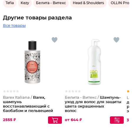
Tefia
Kezy
Белита - Витекс
Head & Shoulders
OLLIN Profe
Другие товары раздела
Все товары
Barex Italiana /
Barex,
Белита - Витекс /
Шампунь-
Li
шампунь
уход для волос для защиты
дл
восстанавливающий с
цвета окрашенных
ра
баобабом и пельвецией
волос
эф
желобчатой “pro-remedy”
sm
Joc Care, 250 мл
2555 ₽
от 644 ₽
30