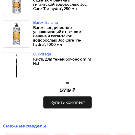
с цветком банана и
гигантской водорослью Joc
Care "Re-hydra", 250 мл
Barex Italiana
Barex, кондиционер
увлажняющий с цветком
банана и гигантской
водорослью Joc Care “re-
hydra”, 1000 мл
Luxvisage
Кисть для теней бочонок mini
№3
=
5719 ₽
Купить комплект
Смежные разделы