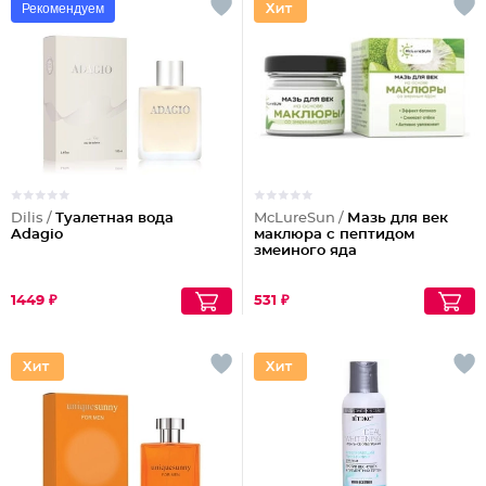
Рекомендуем
Dilis /
Туалетная вода
McLureSun /
Мазь для век
Adagio
маклюра с пептидом
змеиного яда
1449 ₽
531 ₽