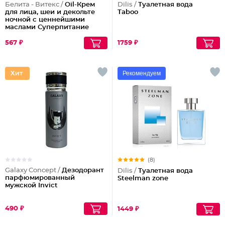
Белита - Витекс /
Oil-Крем
Dilis /
Туалетная вода
для лица, шеи и декольте
Taboo
ночной с ценнейшими
маслами Суперпитание
Аргана и миндаль
567 ₽
1759 ₽
Рекомендуем
(8)
Galaxy Concept /
Дезодорант
Dilis /
Туалетная вода
парфюмированный
Steelman zone
мужской Invict
490 ₽
1449 ₽