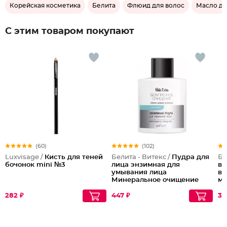
Корейская косметика
Белита
Флюид для волос
Масло дл
С этим товаром покупают
(60)
(102)
Luxvisage /
Кисть для теней
Белита - Витекс /
Пудра для
Бе
бочонок mini №3
лица энзимная для
во
умывания лица
вс
Минеральное очищение
ма
282 ₽
447 ₽
32