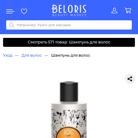
Распродажа
Акции
Новинки
Хит продаж
Все бренды
0-9
A
B
C
D
E
F
G
H
I
J
K
L
M
N
O
P
Q
R
S
T
U
V
W
Y
Z
А
Б
В
Д
З
И
М
О
К
Л
Н
П
Р
С
Т
У
Ф
Ч
Смотреть 571 товар: Шампунь для волос
Уход
Для волос
Шампунь для волос