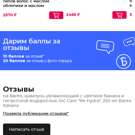
об
типов волос с маслом
ма
облепихи и маслом
маракуйи
2465 ₽
37
2570 ₽
Дарим баллы за
отзывы
10 баллов
за отзыв*
20 баллов
за отзыв с фото товара
Отзывы
на Barex, шампунь увлажняющий с цветком банана и
гигантской водорослью Joc Care "Re-hydra", 250 мл Barex
Italiana
Правила публикации отзывов*
Написать отзыв