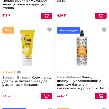
монастырский «Мухомор»
30 мл
живица, чага и кордицепс,
стекло
615 ₽
426 ₽
Рекомендуем
(11)
Barex Italiana /
Barex,
Белита - Витекс /
Крем-пенка
шампунь увлажняющий с
для лица питательная для
цветком банана и
умывания с бананом
гигантской водорослью Joc
Care "Re-hydra", 1000 мл
3357 ₽
231 ₽