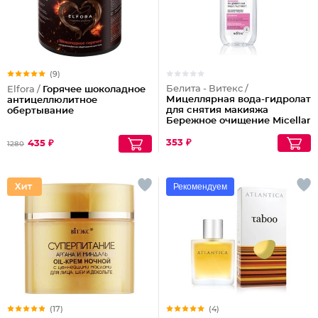
(9)
Белита - Витекс /
Elfora /
Горячее шоколадное
Мицеллярная вода-гидролат
антицеллюлитное
для снятия макияжа
обертывание
Бережное очищение Micellar
Cleansing
353 ₽
435 ₽
1280
Рекомендуем
(17)
(4)