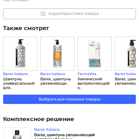
Код:
1000556931
Характеристики товара
Также смотрят
Barex Italiana
Barex Italiana
FarmaVita
Barex Italian
Шампунь
Barex, шампунь
Химический
Barex, шамп
универсальный
увлажняющи...
выпрямляющий
увлажняющи
для...
к...
Выбрать все похожие товары
Комплексное решение
Barex Italiana
Barex, шампунь увлажняющий