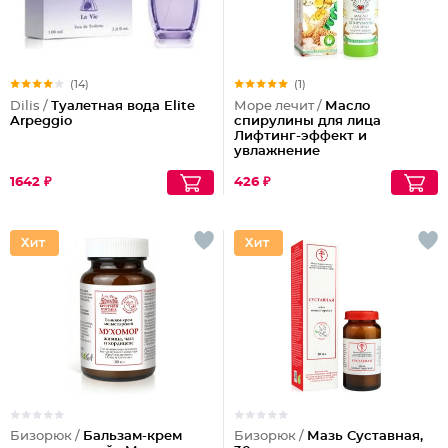
(14)
(1)
Dilis /
Туалетная вода Elite
Море лечит /
Масло
Arpeggio
спирулины для лица
Лифтинг-эффект и
увлажнение
1642 ₽
426 ₽
Бизорюк /
Бальзам-крем
Бизорюк /
Мазь Суставная,