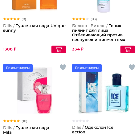
(8)
(93)
Dilis /
Туалетная вода Unique
Белита - Витекс /
Тоник-
sunny
пилинг для лица
Отбеливающий против
веснушек и пигментных
пятен
1380 ₽
334 ₽
Рекомендуем
Рекомендуем
(10)
Dilis /
Одеколон Ice
Dilis /
Туалетная вода
action
Mila