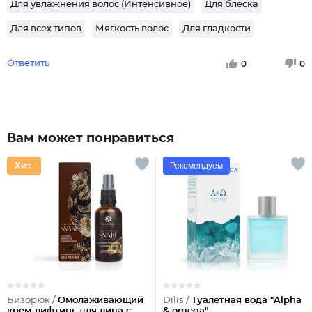
Для увлажнения волос (Интенсивное)
Для блеска
Для всех типов
Мягкость волос
Для гладкости
Ответить
0
0
Вам может понравиться
Рекомендуем
Бизорюк /
Омолаживающий
Dilis /
Туалетная вода "Alpha
крем-лифтинг для лица с
& omega"