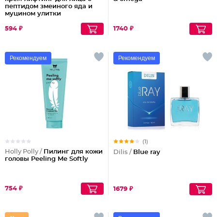
пептидом змеиного яда и
муцином улитки
594 ₽
1740 ₽
Рекомендуем
Рекомендуем
(1)
Holly Polly /
Пилинг для кожи
Dilis /
Blue ray
головы Peeling Me Softly
754 ₽
1679 ₽