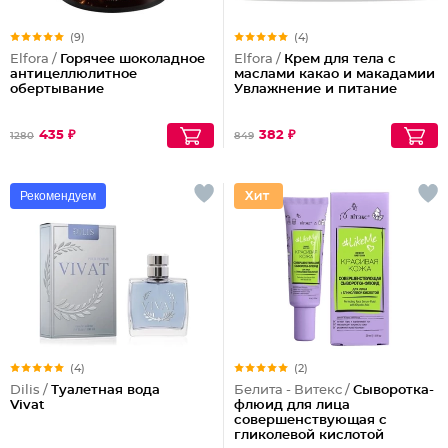
(9)
(4)
Elfora /
Горячее шоколадное
Elfora /
Крем для тела с
антицеллюлитное
маслами какао и макадамии
обертывание
Увлажнение и питание
435 ₽
382 ₽
1280
849
Рекомендуем
(4)
(2)
Dilis /
Туалетная вода
Белита - Витекс /
Сыворотка-
Vivat
флюид для лица
совершенствующая с
гликолевой кислотой