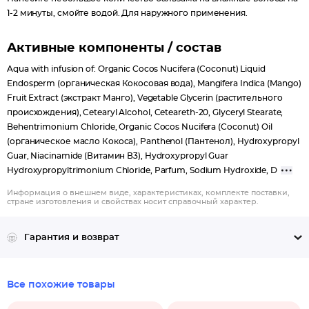
1-2 минуты, смойте водой. Для наружного применения.
Активные компоненты / состав
Aqua with infusion of: Organic Cocos Nucifera (Coconut) Liquid
Endosperm (органическая Кокосовая вода), Mangifera Indica (Mango)
Fruit Extract (экстракт Манго), Vegetable Glycerin (растительного
происхождения), Cetearyl Alcohol, Ceteareth-20, Glyceryl Stearate,
Behentrimonium Chloride, Organic Cocos Nucifera (Coconut) Oil
(органическое масло Кокоса), Panthenol (Пантенол), Hydroxypropyl
Guar, Niacinamide (Витамин В3), Hydroxypropyl Guar
Hydroxypropyltrimonium Chloride, Parfum, Sodium Hydroxide, D
Информация о внешнем виде, характеристиках, комплекте поставки,
стране изготовления и свойствах носит справочный характер.
Гарантия и возврат
Все похожие товары