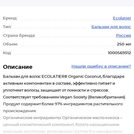
Бренд:
Ecolatier
Тип:
Бальзам для волос
Страна бренда:
Россия
Объем:
250 мл
Код:
1000569312
Описание
Нашли ошибку в описании?
Бальзам для волос ECOLATIER® Organic Coconut, благодаря
активным компонентам в составе, эффективно питает и
уплотняет волосы, защищает от ломкости и стрессов.
Соответствует требованиям Vegan Society (Великобритания).
Продукт содержит более 97% ингредиентов растительного
происхождения.
Органические ингредиенты: Органическое масло кокоса –
ценный косметический компонент, богато насыщенными
жирными кислотами, витаминами группы В и минералами.