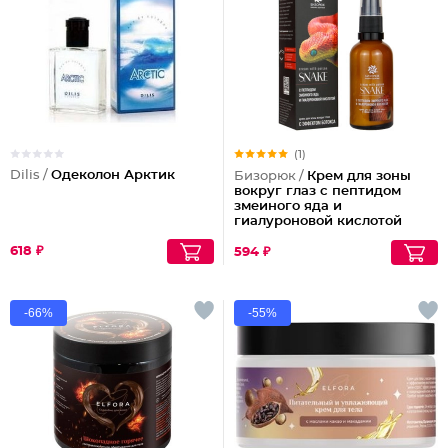
(1)
Dilis /
Одеколон Арктик
Бизорюк /
Крем для зоны
вокруг глаз с пептидом
змеиного яда и
гиалуроновой кислотой
618 ₽
594 ₽
-66%
-55%