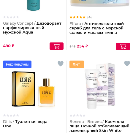
(4)
Galaxy Concept /
Дезодорант
Elfora /
Антицеллюлитный
парфюмированный
скраб для тела с морской
мужской Aqua
солью и маслом тмина
490 ₽
254 ₽
849
Рекомендуем
Dilis /
Туалетная вода
Белита - Витекс /
Крем для
One
лица Ночной отбеливающий
ламеллярный Skin White