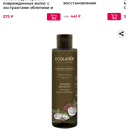
восстановление
поврежденных волос с
Ма
экстрактами облепихи и
Си
липового цвета Nourishing
Conditioner, 450 мл
441 ₽
273 ₽
35
490