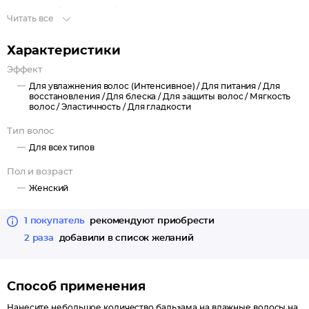
Усиливает барьерную функцию кожи, препятствует
Читать все
обезвоживанию. Эффективно увлажняет волосы,
восстанавливает секущиеся кончики, защищает от негативных
Характеристики
воздействий окружающей среды. Результатом применения
Эффект
косметики с маслом кокоса является бархатистая, мягкая и
Для увлажнения волос (Интенсивное) /
Для питания /
Для
гладкая кожа и блестящие волосы.
восстановления /
Для блеска /
Для защиты волос /
Мягкость
волос /
Эластичность /
Для гладкости
Активные ингредиенты:
Тип волос
Экстракт манго активно увлажняет волосы и кожу головы,
Для всех типов
повышает выработку коллагена и эластина.
Пол и возраст
Женский
1 покупатель
рекомендуют приобрести
2 раза
добавили в список желаний
Способ применения
Нанесите небольшое количество бальзама на влажные волосы на