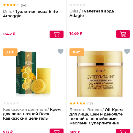
(14)
Dilis /
Туалетная вода
Dilis /
Туалетная вода Elite
Adagio
Arpeggio
1449 ₽
1642 ₽
(17)
Кавказский целитель /
Крем
Белита - Витекс /
Oil-Крем
для лица ночной Воск
для лица, шеи и декольте
Кавказский целитель
ночной с ценнейшими
маслами Суперпитание
Аргана и миндаль
513 ₽
567 ₽