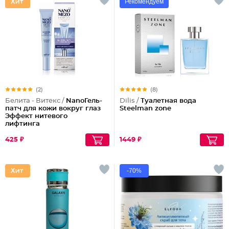
Рекомендуем
(2)
(8)
Белита - Витекс /
NanoГель-
Dilis /
Туалетная вода
патч для кожи вокруг глаз
Steelman zone
Эффект нитевого
лифтинга
425 ₽
1449 ₽
-70%