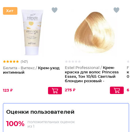
(147)
Estel Professional /
Крем-
Fa
Белита - Витекс /
Крем-уход
краска для волос Princess
кр
интимный
Essex, Тон 10/65 Светлый
0.
блондин розовый -
жемчуг
275 ₽
61
123 ₽
Оценки пользователей
положительных оценок
100%
из 1