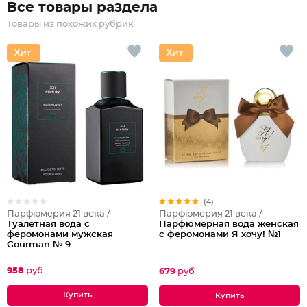
Все товары раздела
Товары из похожих рубрик
(4)
Парфюмерия 21 века /
Парфюмерия 21 века /
Туалетная вода с
Парфюмерная вода женская
феромонами мужская
с феромонами Я хочу! №1
Gourman № 9
958
руб
679
руб