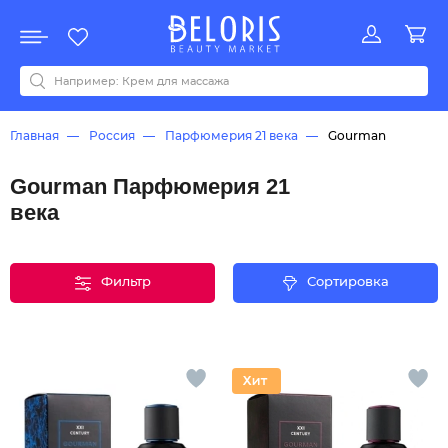
Распродажа
Акции
Новинки
Хит продаж
Все бренды
0-9
A
B
C
D
E
F
G
H
I
J
K
L
M
N
O
P
Q
R
S
T
U
V
W
Y
Z
А
Б
В
Д
З
И
М
О
К
Л
Н
П
Р
С
Т
У
Ф
Ч
Главная
Россия
Парфюмерия 21 века
Gourman
Gourman Парфюмерия 21
века
Фильтр
Сортировка