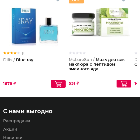
(1)
McLureSun /
Мазь для век
Dil
Dilis /
Blue ray
маклюра с пептидом
O
змеиного яда
531 ₽
14
1679 ₽
С нами выгодно
Распродажа
Акции
Новинки