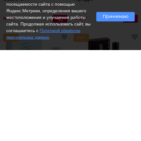
посещаемости сайта с помощью
Яндекс.Метрики, определения вашего
Принимаю
местоположения и улучшения работы
1677 ₽
1642 ₽
сайта. Продолжая использовать сайт, вы
соглашаетесь с
Политикой обработки
.
персональных данных
(6)
Shirley May /
Туалетная
Dilis /
Парфюмерная вода
вода мужская Black
Aqua di Laguna
Market
900 ₽
1442 ₽