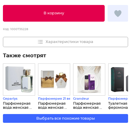
В корзину
Код:
1000735228
Характеристики товара
Также смотрят
Geparlys
Парфюмерия 21 века
Grandeur
Парфюмерия 
Парфюмерная
Парфюмерная
Парфюмерная
Туалетная в
вода женская ...
вода женская ...
вода женская ...
феромона...
Выбрать все похожие товары