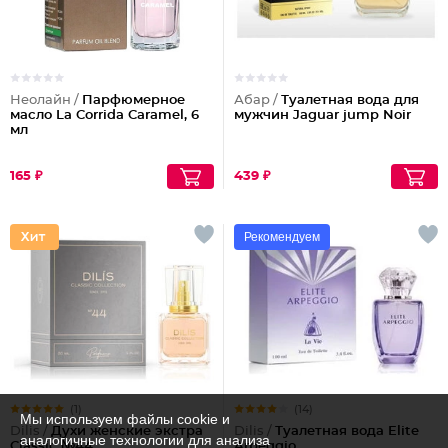
Неолайн /
Парфюмерное
Абар /
Туалетная вода для
масло La Corrida Caramel, 6
мужчин Jaguar jump Noir
мл
165 ₽
439 ₽
Рекомендуем
(1)
(14)
Мы используем файлы cookie и
Dilis /
Духи женские экстра
Dilis /
Туалетная вода Elite
аналогичные технологии для анализа
Classic №44
Arpeggio