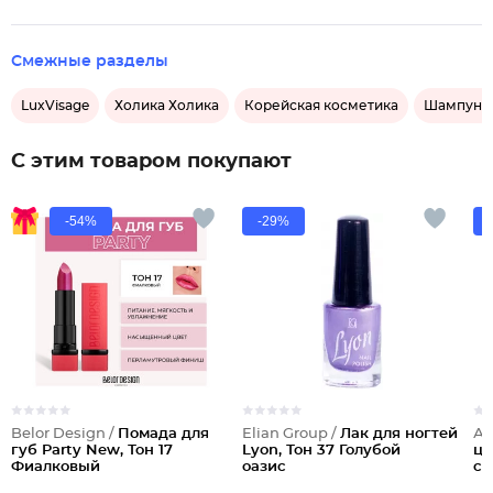
Смежные разделы
LuxVisage
Холика Холика
Корейская косметика
Шампунь 
С этим товаром покупают
-54%
-29%
Belor Design /
Помада для
Elian Group /
Лак для ногтей
Аг
губ Party New, Тон 17
Lyon, Тон 37 Голубой
цв
Фиалковый
оазис
см