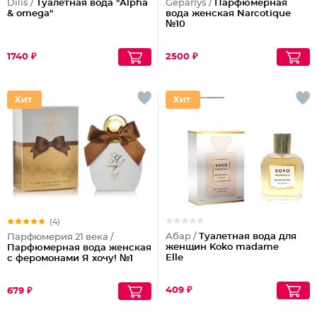
Dilis /
Туалетная вода "Alpha
Geparlys /
Парфюмерная
& omega"
вода женская Narcotique
№10
1740 ₽
2500 ₽
(4)
Абар /
Туалетная вода для
Парфюмерия 21 века /
женщин Koko madame
Парфюмерная вода женская
Elle
с феромонами Я хочу! №1
409 ₽
679 ₽