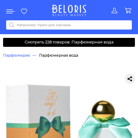
Распродажа
Акции
Новинки
Хит продаж
Все бренды
0-9
A
B
C
D
E
F
G
H
I
J
K
L
M
N
O
P
Q
R
S
T
U
V
W
Y
Z
А
Б
В
Д
З
И
М
О
К
Л
Н
П
Р
С
Т
У
Ф
Ч
Смотреть 228 товаров: Парфюмерная вода
Парфюмерия
Парфюмерная вода