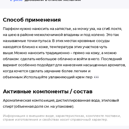
по-разному демонстрируя свои ноты, что делает его
неповторимым и многослойным. Это идеальный вариант для
повседневного использования, а также для особых случаев,
Способ применения
когда нужно произвести сильное впечатление.
Парфюм нужно наносить на запястье, за мочку уха, на сгиб локтя,
на шею в районе межключичной впадины и под колено. Это так
Эта парфюмерная вода станет великолепным подарком для
называемые точки пульса. В этих местах кровяные сосуды
себя или близкого человека, подчеркивая тонкий вкус и
находятся близко к коже, температура этих участков чуть
высокие требования к качеству. Она воплощает в себе
выше.Можно наносить традиционно – прямо на кожу, а можно
утонченность и роскошь, предлагая незабываемый опыт и
облаком: сделать небольшое облачко и войти в него. Последний
вариант особенно подойдет для нанесения насыщенных ароматов,
оставляя долгое послевкусие в памяти. Специально
когда хочется сделать звучание более легким и
разработанная формула с феромонами делает этот аромат
объемным.Используйте увлажняющий крем пер
особенным, привнося в вашу жизнь немного магии и таинства.
Активные компоненты / состав
Ароматическая композиция, дистиллированная вода, этиловый
спирт (объемная доля см. на упаковке).
Информация о внешнем виде, характеристиках, комплекте поставки,
стране изготовления и свойствах носит справочный характер.