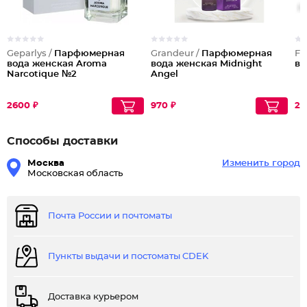
Geparlys /
Парфюмерная
Grandeur /
Парфюмерная
Fl
вода женская Aroma
вода женская Midnight
во
Narcotique №2
Angel
2600 ₽
970 ₽
20
Способы доставки
Москва
Изменить город
Московская область
Почта России и почтоматы
Пункты выдачи и постоматы CDEK
Доставка курьером