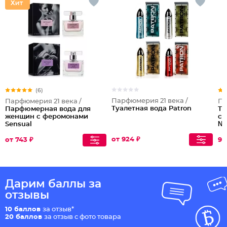
(6)
Парфюмерия 21 века /
Парфюмерия 21 века /
Па
Туалетная вода Patron
Парфюмерная вода для
Ту
женщин с феромонами
с 
Sensual
№
от 924 ₽
от 743 ₽
96
Дарим баллы за
отзывы
10 баллов
за отзыв*
20 баллов
за отзыв с фото товара