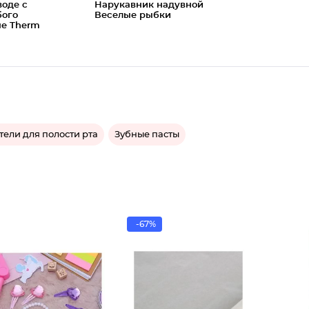
воде с
Нарукавник надувной
бого
Веселые рыбки
ue Therm
ели для полости рта
Зубные пасты
-67%