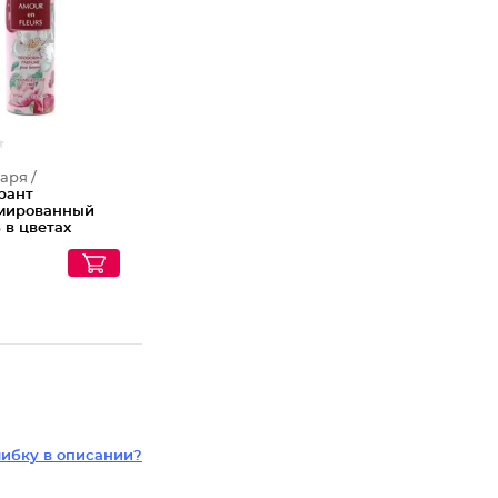
аря /
рант
мированный
 в цветах
n Fleurs
ибку в описании?