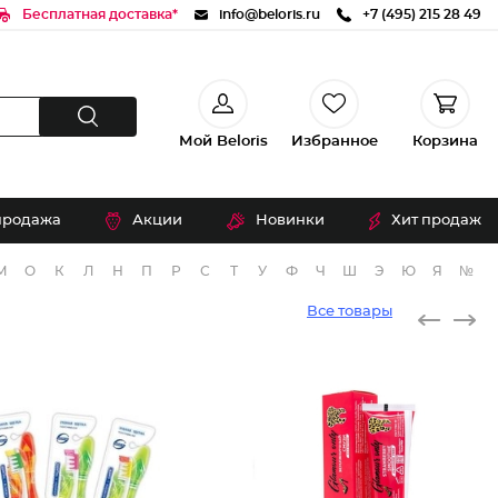
Бесплатная доставка*
info@beloris.ru
+7 (495) 215 28 49
Мой Beloris
Избранное
Корзина
продажа
Акции
Новинки
Хит продаж
М
О
К
Л
Н
П
Р
С
Т
У
Ф
Ч
Ш
Э
Ю
Я
№
Все товары