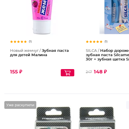
(1)
(1)
Новый жемчуг /
Зубная паста
SILCA /
Набор дорож
для детей Малина
зубная паста Silcame
30г + зубная щетка 
155 ₽
148 ₽
247
Уже раскупили