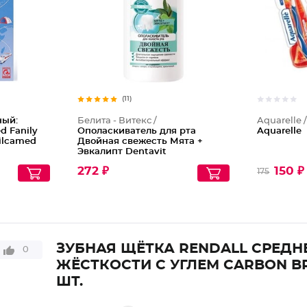
(11)
ный:
Белита - Витекс /
Aquarelle 
d Fanily
Ополаскиватель для рта
Aquarelle
Silcamed
Двойная свежесть Мята +
Эвкалипт Dentavit
272 ₽
150 ₽
175
ЗУБНАЯ ЩЁТКА RENDALL СРЕДН
0
ЖЁСТКОСТИ С УГЛЕМ CARBON BRI
ШТ.