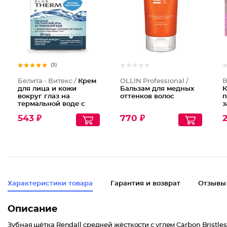
(3)
Белита - Витекс /
Крем
OLLIN Professional /
В
для лица и кожи
Бальзам для медных
К
вокруг глаз на
оттенков волос
п
термальной воде с
з
микросферами
543 ₽
770 ₽
2
голубого ретинола 24
часа Blue Therm
Характеристики товара
Гарантия и возврат
Отзывы
Описание
Зубная щётка Rendall средней жёсткости с углем Carbon Bristles