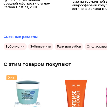
Зубная щётка Rendall
глаз на термальной 
средней жёсткости с углем
микросферами голу
Carbon Bristles, 2 шт.
ретинола 24 часа Bl
Смежные разделы
Зубочистки
Зубные нити
Гели для зубов
Ополаскиват
С этим товаром покупают