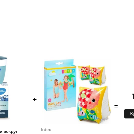
+
=
К
Intex
и вокруг