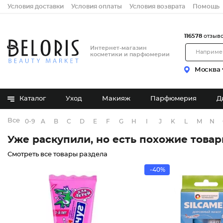
Условия доставки
Условия оплаты
Условия возврата
Помощь
116578
отзыв
Интернет-магазин
косметики и парфюмерии
Москва
Каталог
Уход
Макияж
Парфюмерия
Д
Все бренды
0-9
A
B
C
D
E
F
G
H
I
J
K
L
M
N
Уже раскупили, но есть похожие това
Смотреть все товары раздела
-40%