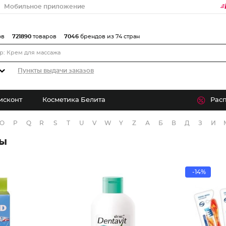
Мобильное приложение
ов
721890
товаров
7046
брендов из 74 стран
Пункты выдачи заказов
исконт
Косметика Белита
Рас
O
P
Q
R
S
T
U
V
W
Y
Z
А
Б
В
Д
З
И
ры
-14%