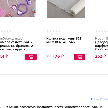
ыбражулька /
Калька под тушь 625
Новая З
омплект детский 3
мм х 10 м, 40 г/м2
Дезодо
редмета: браслет, 2
парфю
аколки, сердца
Любовь
Amour E
51 ₽
176 ₽
232 ₽
535
Нашли ош
, 2 шт. МИКС эффективно удалит налёт и очистит полость рта, не