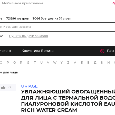
Мобильное приложение
ов
721890
товаров
7046
брендов из 74 стран
Пункты выдачи заказов
исконт
Косметика Белита
Рас
O
P
Q
R
S
T
U
V
W
Y
Z
А
Б
В
Д
З
И
м для лица
URIAGE
0
УВЛАЖНЯЮЩИЙ ОБОГАЩЕННЫЙ
ДЛЯ ЛИЦА С ТЕРМАЛЬНОЙ ВОД
ГИАЛУРОНОВОЙ КИСЛОТОЙ EAU
RICH WATER CREAM