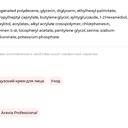
enated polydecene, glycerin, diglycerin, ethylhexyl palmitate,
pylheptyl caprylate, butylene glycol, xylityglucoside, 1-2 Hexanediol,
, xylitol, acrylates, alkyl acrylate crosspolymer, chlorphenesin,
ymen 5-ol, tocopheryl acetate, pentylene glycol, serine, sodium
aluronate, potassium phosphate.
ане изготовления и свойствах носит справочный характер.
узский крем для лица
Уход
Aravia Professional