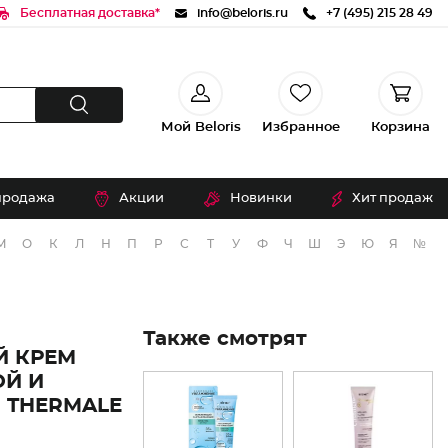
Бесплатная доставка*
info@beloris.ru
+7 (495) 215 28 49
Мой Beloris
Избранное
Корзина
продажа
Акции
Новинки
Хит продаж
М
О
К
Л
Н
П
Р
С
Т
У
Ф
Ч
Ш
Э
Ю
Я
№
Также смотрят
 КРЕМ
ОЙ И
 THERMALE