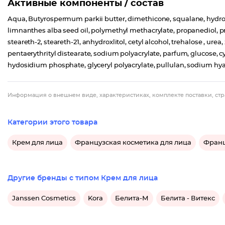
Активные компоненты / состав
Aqua, Butyrospermum parkii butter, dimethicone, squalane, hydrog
limnanthes alba seed oil, polymethyl methacrylate, propanediol, pro
steareth-2, steareth-21, anhydroxlitol, cetyl alcohol, trehalose , urea
pentaerythrityl distearate, sodium polyacrylate, parfum, glucose, c
hydosidium phosphate, glyceryl polyacrylate, pullulan, sodium hy
Информация о внешнем виде, характеристиках, комплекте поставки, стр
Категории этого товара
Крем для лица
Французская косметика для лица
Франц
Другие бренды с типом Крем для лица
Janssen Cosmetics
Kora
Белита-М
Белита - Витекс