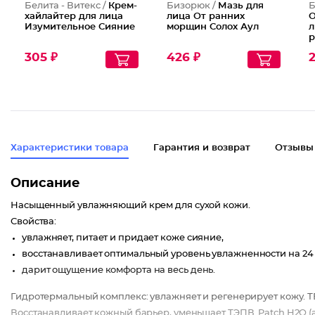
Белита - Витекс /
Крем-
Бизорюк /
Мазь для
Б
хайлайтер для лица
лица От ранних
О
Изумительное Сияние
морщин Солох Аул
л
р
Э
305 ₽
426 ₽
2
Характеристики товара
Гарантия и возврат
Отзывы
Описание
Насыщенный увлажняющий крем для сухой кожи.
Свойства:
увлажняет, питает и придает коже сияние,
восстанавливает оптимальный уровень увлажненности на 24 
дарит ощущение комфорта на весь день.
Гидротермальный комплекс: увлажняет и регенерирует кожу. Т
Восстанавливает кожный барьер, уменьшает ТЭПВ. Patch H2O (