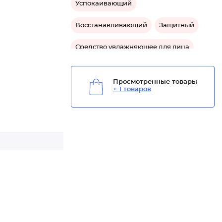
Успокаивающий
Восстанавливающий
Защитный
Средство увлажняющее для лица
Средство омолаживающее для лица
Просмотренные товары
+ 1 товаров
Средство успокаивающее для лица
Средство защитное для лица
Средство для сухой кожи лица