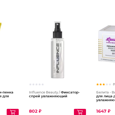
(1
м-пенка
Influence Beauty /
Фиксатор-
Белита - В
я для
спрей увлажняющий
для лица 
увлажняю
802 ₽
1647 ₽