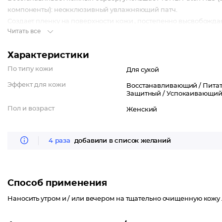
компоненты): неокклюзивный увлажняющий патч.
Создает пленку на поверхности кожи , постепенно высвобождая 
Читать все
восстанавливает межклеточный цемент и усиливает увлажняюще
ощущение комфорта.
Характеристики
Фруктово-цветочный аромат. Гипоаллергенно, некомедогенно.
По типу кожи
Для сухой
Эффект для кожи
Восстанавливающий /
Питат
Защитный /
Успокаивающий
Пол и возраст
Женский
4 раза
добавили в список желаний
Способ применения
Наносить утром и / или вечером на тщательно очищенную кожу