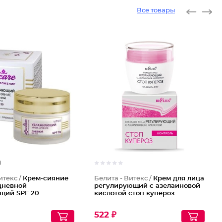
Все товары
)
итекс /
Крем-сияние
Белита - Витекс /
Крем для лица
дневной
регулирующий с азелаиновой
щий SPF 20
кислотой стоп купероз
522 ₽