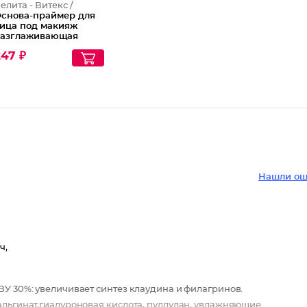
елита - Витекс /
снова-праймер для
ица под макияж
азглаживающая
ффект сияния
47 ₽
Нашли ош
ч,
ВУ 30%: увеличивает синтез клаудина и филагринов.
альгинат,гиалуроновая кислота, пуллулан, увлажняющие