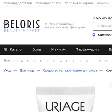
Условия доставки
Условия оплаты
Условия возврата
Помощь
116577
отзыв
Интернет-магазин
косметики и парфюмерии
Москва
Каталог
Уход
Макияж
Парфюмерия
Д
Все бренды
0-9
A
B
C
D
E
F
G
H
I
J
K
L
M
N
Уход
Для лица
Средство увлажняющее для лица
Кре