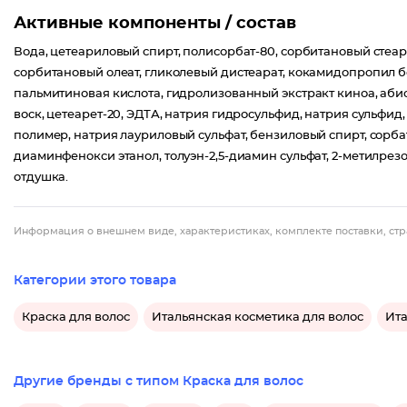
Активные компоненты / состав
Вода, цетеариловый спирт, полисорбат-80, сорбитановый стеара
сорбитановый олеат, гликолевый дистеарат, кокамидопропил бе
пальмитиновая кислота, гидролизованный экстракт киноа, аби
воск, цетеарет-20, ЭДТА, натрия гидросульфид, натрия сульфид,
полимер, натрия лауриловый сульфат, бензиловый спирт, сорбат
диаминфенокси этанол, толуэн-2,5-диамин сульфат, 2-метилрез
отдушка.
Информация о внешнем виде, характеристиках, комплекте поставки, стр
Категории этого товара
Краска для волос
Итальянская косметика для волос
Ита
Другие бренды с типом Краска для волос