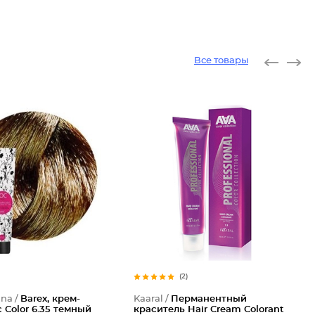
Все товары
(2)
ana /
Barex, крем-
Kaaral /
Перманентный
 Color 6.35 темный
краситель Hair Cream Colorant