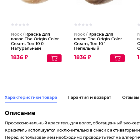
Nook /
Краска для
Nook /
Краска для
N
волос The Origin Color
волос The Origin Color
в
Cream, Тон 10.0
Cream, Тон 10.1
C
Натуральный
Пепельный
С
платиновый блондин
платиновый блондин
п
1836 ₽
1836 ₽
1
Характеристики товара
Гарантия и возврат
Отзывы
Описание
Профессиональный краситель для волос, обогащенный эко-се
Краситель используется исключительно в смеси с активаторами 
Перед использованием необходимо проводить тест на аллерги