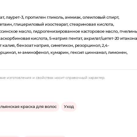
т, лаурет-3, пропилен гликоль, аммиак, олеиловый спирт,
таин, глицериловый изостеарат, стеариновая кислота,
ссинское масло, гидрогенизированное касторовое масло, пчелин
 аскорбиновая кислота, 5-натрия пентат, акрилат/цетет-20 итакона
 калия, бензоат натрия, симетикон, резорцинол, 2,4-
орцинол, м-аминофенол, кумарин, гексил циннамал, лимонен,
ане изготовления и свойствах носит справочный характер.
льянская краска для волос
Уход