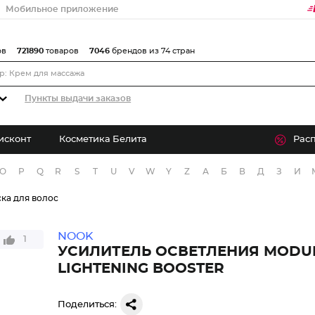
Мобильное приложение
ов
721890
товаров
7046
брендов из 74 стран
Пункты выдачи заказов
исконт
Косметика Белита
Рас
O
P
Q
R
S
T
U
V
W
Y
Z
А
Б
В
Д
З
И
ка для волос
NOOK
1
УСИЛИТЕЛЬ ОСВЕТЛЕНИЯ MODU
LIGHTENING BOOSTER
Поделиться: