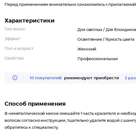
Перед применением внимательно ознакомьтесь с прилагаемой
Характеристики
Тип волос
Для светлых /
Для блондино
Эффект
Осветление /
Яркость цвета
Пол и возраст
Женский
Свойства
Профессиональная
10 покупателей
рекомендуют приобрести
2 раз
Способ применения
В неметаллической миске смешайте 1 часть красителя и необхо
волосах согласно инструкции, тщательно удалите водой с шамп
обратитесь к специалисту.