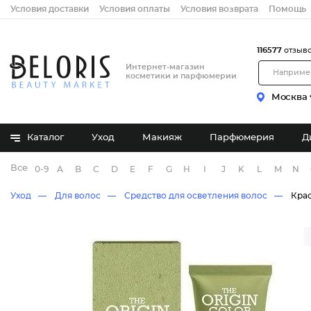
Условия доставки
Условия оплаты
Условия возврата
Помощь
116577
отзыв
Интернет-магазин
косметики и парфюмерии
Москва
Каталог
Уход
Макияж
Парфюмерия
Д
Все бренды
0-9
A
B
C
D
E
F
G
H
I
J
K
L
M
N
Уход
Для волос
Средство для осветления волос
Крас