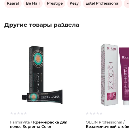
Kaaral
Be Hair
Prestige
Kezy
Estel Professional
F
Другие товары раздела
FarmaVita /
Крем-краска для
OLLIN Professional /
волос Suprema Color
Безаммиачный стой