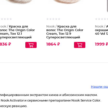
ook /
Краска для
Nook /
Краска для
Nook /
олос The Origin Color
волос The Origin Color
окраши
ream, Тон 12.1
Cream, Тон 12.9
40 Vol 
уперосветляющий
Суперосветляющий
епельный блондин
жемчужный блондин
836 ₽
1864 ₽
1999 
Нашли ош
ртифицированным экстрактом киноа и абиссинским маслом.
Nook Activator и сервисными препаратами Nook Service Color.
ческую реакцию.