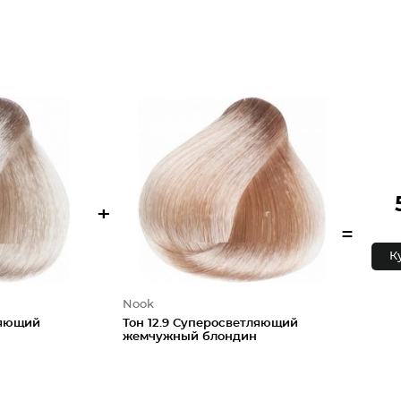
+
=
К
Nook
ляющий
Тон 12.9 Суперосветляющий
жемчужный блондин