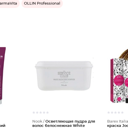
armaVita
OLLIN Professional
Nook /
Осветляющая пудра для
Barex Itali
кий
волос белоснежная White
краска Joc