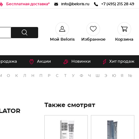
Бесплатная доставка*
info@beloris.ru
+7 (495) 215 28 49
Мой Beloris
Избранное
Корзина
продажа
Акции
Новинки
Хит продаж
М
О
К
Л
Н
П
Р
С
Т
У
Ф
Ч
Ш
Э
Ю
Я
№
Также смотрят
LATOR