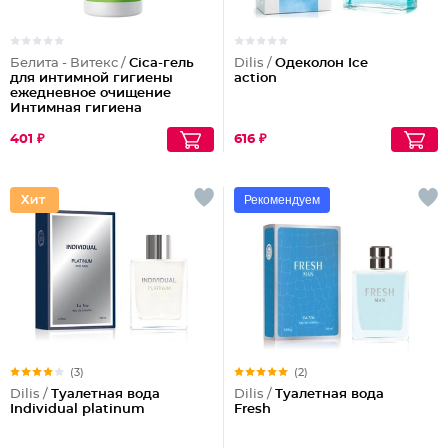
Белита - Витекс /
Cica-гель
Dilis /
Одеколон Ice
для интимной гигиены
action
ежедневное очищение
Интимная гигиена
401 ₽
616 ₽
Рекомендуем
(3)
(2)
Dilis /
Туалетная вода
Dilis /
Туалетная вода
Individual platinum
Fresh