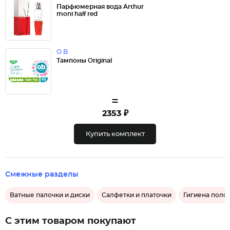
Парфюмерная вода Arthur
moni half red
O.B.
Тампоны Original
=
2353 ₽
Купить комплект
Смежные разделы
Ватные палочки и диски
Салфетки и платочки
Гигиена полос
С этим товаром покупают