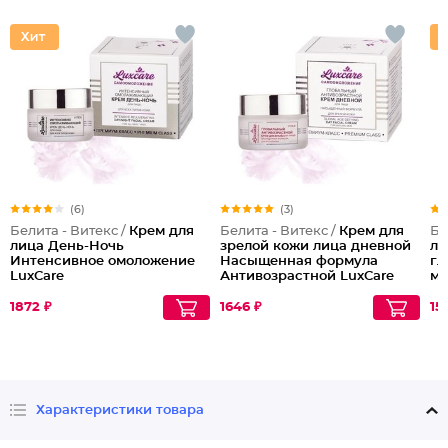
(6)
(3)
Белита - Витекс /
Крем для
Белита - Витекс /
Крем для
Бе
лица День-Ночь
зрелой кожи лица дневной
ли
Интенсивное омоложение
Насыщенная формула
гл
LuxCare
Антивозрастной LuxCare
мо
45+
де
1872 ₽
1646 ₽
15
Характеристики товара