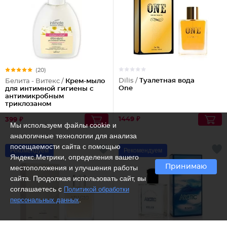
(20)
Dilis /
Туалетная вода
Белита - Витекс /
Крем-мыло
One
для интимной гигиены с
антимикробным
триклозаном
1449 ₽
399 ₽
Мы используем файлы cookie и
аналогичные технологии для анализа
посещаемости сайта с помощью
Рекомендуем
Рекомендуем
Яндекс.Метрики, определения вашего
Принимаю
местоположения и улучшения работы
сайта. Продолжая использовать сайт, вы
соглашаетесь с
Политикой обработки
.
персональных данных