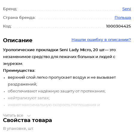
Бренд:
Seni
Страна бренда:
Польша
Код:
1000304425
Описание
Нашли ошибку в описании?
Урологические прокладки Seni Lady Micro, 20 шт
— это
незаменимое средство для лежачих больных и людей с
энурезом.
Преимущества:
верхний слой легко пропускает воздух и не вызывает
раздражений;
обеспечивают надёжную защиту от протекания;
нейтрализуют запах;
имеют максимальную скорость поглощения и
распределения жидкости.
Читать все
Свойства товара
Почувствуйте комфорт!
В упаковке, шт.