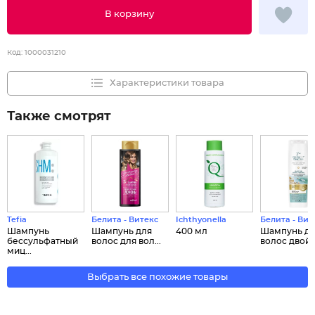
В корзину
Код:
1000031210
Характеристики товара
Также смотрят
Tefia
Белита - Витекс
Ichthyonella
Белита - Вит
Шампунь
Шампунь для
400 мл
Шампунь д
беcсульфатный
волос для вол...
волос двойно
миц...
Выбрать все похожие товары