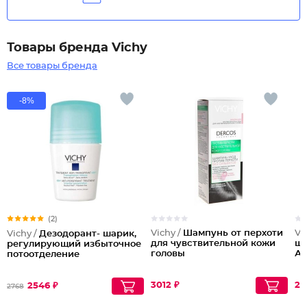
Товары бренда Vichy
Все товары бренда
-8%
(2)
Vichy /
Шампунь от перхоти
Vi
Vichy /
Дезодорант- шарик,
для чувствительной кожи
ша
регулирующий избыточное
головы
Ам
потоотделение
3012 ₽
27
2546 ₽
2768