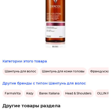
Категории этого товара
Шампунь для волос
Шампунь для кожи головы
Французская
Другие бренды с типом Шампунь для волос
FarmaVita
Kezy
Barex Italiana
Head & Shoulders
OLLIN Pr
Другие товары раздела