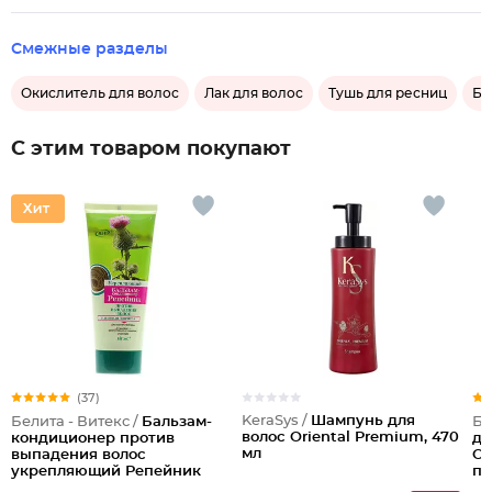
Смежные разделы
Окислитель для волос
Лак для волос
Тушь для ресниц
Бе
С этим товаром покупают
(37)
KeraSys /
Шампунь для
Белита - Витекс /
Бальзам-
Бе
волос Oriental Premium, 470
кондиционер против
дл
мл
выпадения волос
Оч
укрепляющий Репейник
по