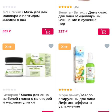
(45)
McLureSun /
Мазь для век
Белита - Витекс /
Демакияж
маклюра с пептидом
для лица Мицеллярный
змеиного яда
Очищение и сужение
пор
531 ₽
227 ₽
(1)
Бизорюк /
Маска для лица
Море лечит /
Масло
из белой глины с маклюрой
спирулины для лица
и муцином улитки
Лифтинг-эффект и
увлажнение