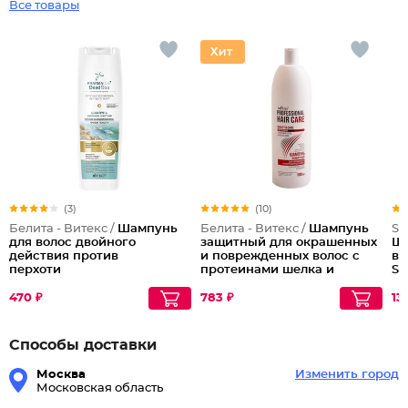
Все товары
(3)
(10)
Белита - Витекс /
Шампунь
Белита - Витекс /
Шампунь
Se
для волос двойного
защитный для окрашенных
Ша
действия против
и поврежденных волос с
во
перхоти
протеинами шелка и
Sh
кашемира Protective
Shampoo for Dyed and
470 ₽
783 ₽
13
Damaged Hair
Способы доставки
Москва
Изменить город
Московская область