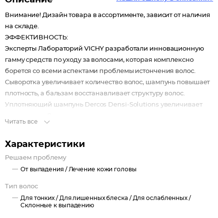
Описание
Внимание! Дизайн товара в ассортименте, зависит от наличия
на складе.
ЭФФЕКТИВНОСТЬ:
Эксперты Лабораторий VICHY разработали инновационную
гамму средств по уходу за волосами, которая комплексно
борется со всеми аспектами проблемы истончения волос.
Сыворотка увеличивает количество волос, шампунь повышает
плотность, а бальзам восстанавливает структуру волос.
Уплотняющий шампунь Dercos Densi-Solutions увеличивает
массу волос. Он укрепляет и уплотняет волокно волоса с
Читать все
каждым применением, придавая волосам объем и здоровый
вид.
Характеристики
АКТИВНЫЕ КОМПОНЕНТЫ:
Решаем проблему
РАМНОЗА — растительный сахарид, способствует
От выпадения /
Лечение кожи головы
улучшению качества кожи головы и волосяных фолликулов
для роста более плотного, эластичного волокна волоса.
Тип волос
ФИЛОКСАН — инновационная молекула, способная
Для тонких /
Для лишенных блеска /
Для ослабленных /
проникать внутрь волоса и связываться с его белковыми
Склонные к выпадению
структурами, известная своей способностью влиять на