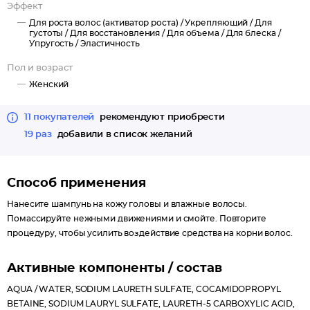
Эффект
плотность и диаметр волоса.
Для роста волос (активатор роста) /
Укрепляющий /
Для
густоты /
Для восстановления /
Для объема /
Для блеска /
РЕЗУЛЬТАТЫ:
Упругость /
Эластичность
После первого применения
Пол и возраст
+40% объема при использовании только шампуня
Женский
+62% объема при сочетанном использовании шампуня и
бальзама Densi-Solutions
11 покупателей
рекомендуют приобрести
В 3,8 раза больше блеска при сочетанном использовании
19 раз
добавили в список желаний
шампуня и бальзама Densi-Solutions.
Через 2 недели:
Способ применения
80% людей отметили значительное увеличение густоты
Нанесите шампунь на кожу головы и влажные волосы.
волос при использовании сыворотки, шампуня и бальзама.
Помассируйте нежными движениями и смойте. Повторите
процедуру, чтобы усилить воздействие средства на корни волос.
Через 6 недель:
96% - волосы заметно более плотные.
Активные компоненты / состав
91% - волосы выглядят объемными.
95% - волосы заметно более сильные.
AQUA / WATER, SODIUM LAURETH SULFATE, COCAMIDOPROPYL
BETAINE, SODIUM LAURYL SULFATE, LAURETH-5 CARBOXYLIC ACID,