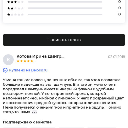
0
0
0
Написать отзыв
Котова Ирина Дмитриевна
02.01.2018
К
Куплено на Beloris.ru
У меня тонкие волосы, лишенные объема, так что я возлагала
большие надежды на этот шампунь. В итоге он меня очень
порадовал.Шампунь имеет шикарный флакон и удобным
дозатором-помпой. У него приятный аромат, который
напоминает смесь имбиря с лимоном. У него прозрачный цвет
и консистенция средней густоты, которая отлично пенится.
Пена получается очень мягкой и приятной на ощупь. Помимо
того, что шамп
Подтверждаю свойства