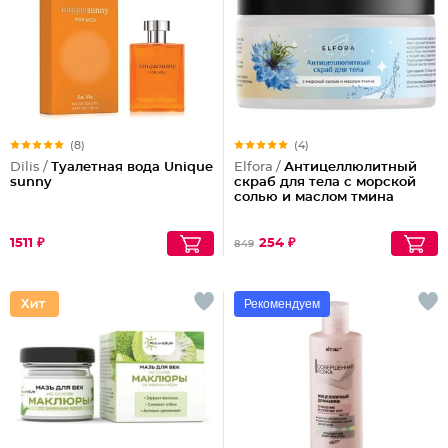
(8)
(4)
Dilis /
Туалетная вода Unique
Elfora /
Антицеллюлитный
sunny
скраб для тела с морской
солью и маслом тмина
1511 ₽
254 ₽
849
Рекомендуем