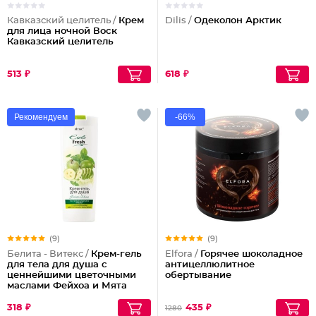
Кавказский целитель /
Крем
Dilis /
Одеколон Арктик
для лица ночной Воск
Кавказский целитель
513 ₽
618 ₽
Рекомендуем
-66%
(9)
(9)
Белита - Витекс /
Крем-гель
Elfora /
Горячее шоколадное
для тела для душа с
антицеллюлитное
ценнейшими цветочными
обертывание
маслами Фейхоа и Мята
Exotic Fresh
318 ₽
435 ₽
1280