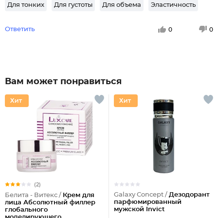
Для тонких
Для густоты
Для объема
Эластичность
Ответить
0
0
Вам может понравиться
(2)
Galaxy Concept /
Дезодорант
Белита - Витекс /
Крем для
парфюмированный
лица Абсолютный филлер
мужской Invict
глобального
моделирующего