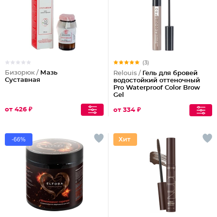
(3)
Бизорюк /
Мазь
Relouis /
Гель для бровей
Суставная
водостойкий оттеночный
Pro Waterproof Color Brow
Gel
от 426 ₽
от 334 ₽
-66%