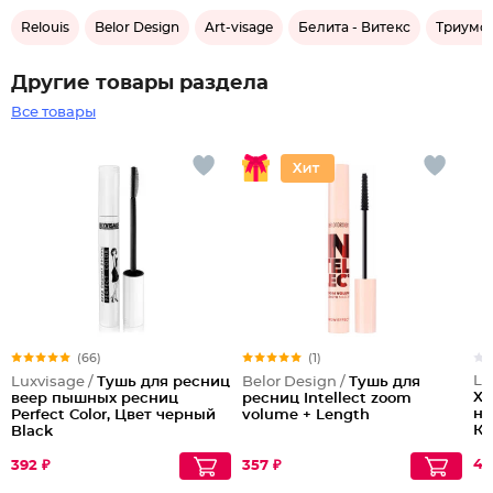
Relouis
Belor Design
Art-visage
Белита - Витекс
Триумф
Другие товары раздела
Все товары
(66)
(1)
Lu
Luxvisage /
Тушь для ресниц
Belor Design /
Тушь для
XX
веер пышных ресниц
ресниц Intellect zoom
на
Perfect Color, Цвет черный
volume + Length
Ко
Black
46
392 ₽
357 ₽