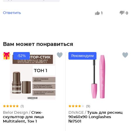
Ответить
1
0
Вам может понравиться
-52%
Рекомендуем
(1)
(9)
Belor Design /
Стик-
DIVAGE /
Тушь для ресниц
скульптор для лица
90x60x90 Longlashes
Multitalent, Тон 1
№7501