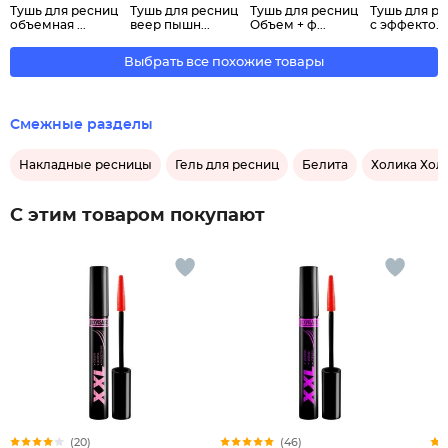
Тушь для ресниц
Тушь для ресниц
Тушь для ресниц
Тушь для р
объемная ...
веер пышн...
Объем + ф...
с эффекто...
Выбрать все похожие товары
Смежные разделы
Накладные ресницы
Гель для ресниц
Белита
Холика Хол
С этим товаром покупают
(20)
(46)