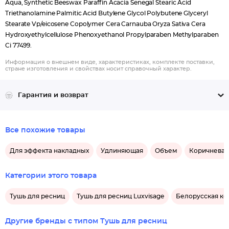
Aqua, Synthetic Beeswax Paraffin Acacia Senegal Stearic Acid
Triethanolamine Palmitic Acid Butylene Glycol Polybutene Glyceryl
Stearate Vp/eicosene Copolymer Cera Carnauba Oryza Sativa Cera
Hydroxyethylcellulose Phenoxyethanol Propylparaben Methylparaben
Ci 77499.
Информация о внешнем виде, характеристиках, комплекте поставки,
стране изготовления и свойствах носит справочный характер.
Гарантия и возврат
Все похожие товары
Для эффекта накладных
Удлиняющая
Объем
Коричневая
Категории этого товара
Тушь для ресниц
Тушь для ресниц Luxvisage
Белорусская ко
Другие бренды с типом Тушь для ресниц