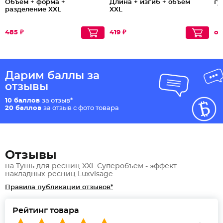
Объем + форма +
Длина + изгиб + объем
гу
разделение XXL
XXL
485 ₽
419 ₽
от
Дарим баллы за
отзывы
10 баллов
за отзыв*
20 баллов
за отзыв с фото товара
Отзывы
на Тушь для ресниц XXL Суперобъем - эффект
накладных ресниц Luxvisage
Правила публикации отзывов*
Рейтинг товара