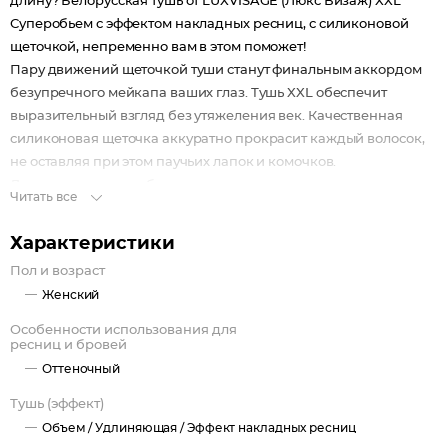
длину? Белорусская тушь от LUXVISAGE (Люкс Визаж) XXL
Суперобьем с эффектом накладных ресниц, с силиконовой
щеточкой, непременно вам в этом поможет!
Пару движений щеточкой туши станут финальным аккордом
безупречного мейкапа ваших глаз. Тушь XXL обеспечит
выразительный взгляд без утяжеления век. Качественная
силиконовая щеточка аккуратно прокрасит каждый волосок,
не оставляя при этом паучьих лапок и комочков.
Для естественного объема прокрасьте ресницы на верхнем и
Читать все
нижнем веке. Для эффекта суперобъема нанесите второй слой
туши.
Характеристики
Пол и возраст
Женский
Особенности использования для
ресниц и бровей
Оттеночный
Тушь (эффект)
Объем /
Удлиняющая /
Эффект накладных ресниц