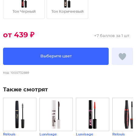
Тон Черный
Тон Коричневый
от 439 ₽
+
7 баллов
за 1 шт.
Выберите цвет
Код:
1000732889
Также смотрят
Relouis
Luxvisage
Luxvisage
Relouis