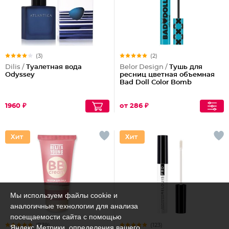
(3)
(2)
Dilis /
Туалетная вода
Belor Design /
Тушь для
Odyssey
ресниц цветная объемная
Bad Doll Color Bomb
1960 ₽
от 286 ₽
Мы используем файлы cookie и
аналогичные технологии для анализа
посещаемости сайта с помощью
(739)
(123)
Яндекс.Метрики, определения вашего