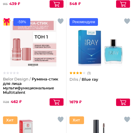
439 ₽
548 ₽
915
-59%
Рекомендуем
(1)
Belor Design /
Румяна-стик
Dilis /
Blue ray
для лица
мультифункциональные
Multitalent
462 ₽
1679 ₽
1128