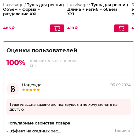
Luxvisage /
Тушь для ресниц
Luxvisage /
Тушь для ресниц
Re
Объем + форма +
Длина + изгиб + объем
эф
разделение XXL
XXL
ре
485 ₽
419 ₽
48
Оценки пользователей
положительных оценок
100%
из 1
Надежда
05.09.2024
Тушь классная,давно ею пользуюсь и не хочу менять на
другую.
Популярные свойства товара
1 клиент
- Эффект накладных ресниц