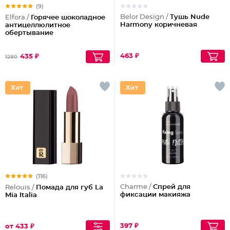
(9)
Belor Design /
Тушь Nude
Elfora /
Горячее шоколадное
Harmony коричневая
антицеллюлитное
обертывание
463 ₽
435 ₽
1280
(116)
Charme /
Спрей для
Relouis /
Помада для губ La
фиксации макияжа
Mia Italia
397 ₽
от 433 ₽