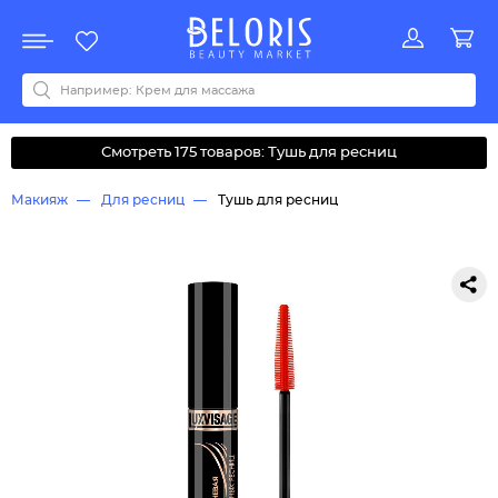
Распродажа
Акции
Новинки
Хит продаж
Все бренды
0-9
A
B
C
D
E
F
G
H
I
J
K
L
M
N
O
P
Q
R
S
T
U
V
W
Y
Z
А
Б
В
Д
З
И
М
О
К
Л
Н
П
Р
С
Т
У
Ф
Ч
Смотреть 175 товаров: Тушь для ресниц
Макияж
Для ресниц
Тушь для ресниц