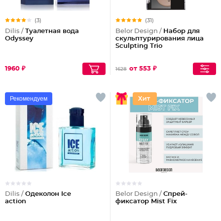
(3)
(31)
Dilis /
Туалетная вода
Belor Design /
Набор для
Odyssey
скульптурирования лица
Sculpting Triо
1960 ₽
от 553 ₽
1628
Рекомендуем
Dilis /
Одеколон Ice
Belor Design /
Спрей-
action
фиксатор Mist Fix