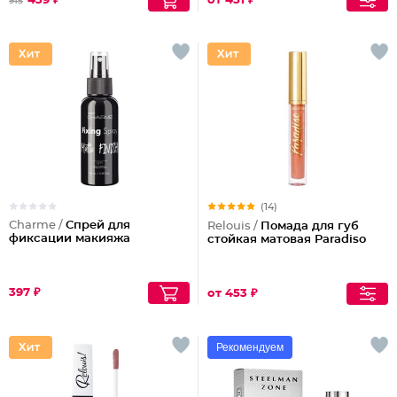
439 ₽
от 451 ₽
915
(14)
Charme /
Спрей для
Relouis /
Помада для губ
фиксации макияжа
стойкая матовая Paradiso
397 ₽
от 453 ₽
Рекомендуем