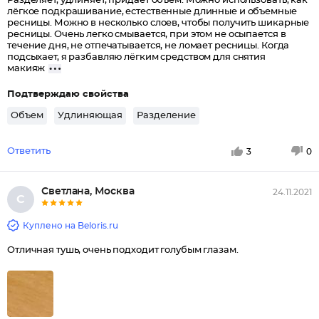
Разделяет, удлиняет, придает объем. Можно использовать, как
лёгкое подкрашивание, естественные длинные и объемные
ресницы. Можно в несколько слоев, чтобы получить шикарные
ресницы. Очень легко смывается, при этом не осыпается в
течение дня, не отпечатывается, не ломает ресницы. Когда
подсыхает, я разбавляю лёгким средством для снятия
макияж
Подтверждаю свойства
Объем
Удлиняющая
Разделение
Ответить
3
0
Светлана, Москва
24.11.2021
С
Куплено на Beloris.ru
Отличная тушь, очень подходит голубым глазам.