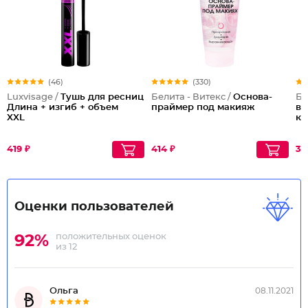
(46)
(330)
Luxvisage /
Тушь для ресниц
Белита - Витекс /
Основа-
Бе
Длина + изгиб + объем
праймер под макияж
во
XXL
ке
419 ₽
414 ₽
31
Оценки пользователей
положительных оценок
92%
из 12
Ольга
08.11.2021