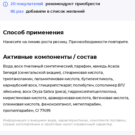
20 покупателей
рекомендуют приобрести
85 раз
добавили в список желаний
Способ применения
Нанесите на линию роста ресниц. При необходимости повторите.
Активные компоненты / состав
Вода, воск пчелиный синтетический, парафин, камедь Acacia
Senegal (сенегальской акации), стеариновая кислота,
триэтаноламин, пальмитиновая кислота, бутиленгликоль,
карнаубский воск, глицерилстеарат, полибутен, сополимер ВП/
эйкозена, воск Oryza Sativa (риса), гидроксиэтилцеллюлоза,
миристиновая кислота, арахидоновая кислота, бегеновая кислота,
олеиновая кислота, феноксиэтанол, метилпарабен,
пропилпарабен, CI 77499.
Информация о внешнем виде, характеристиках, комплекте поставки,
стране изготовления и свойствах носит справочный характер.