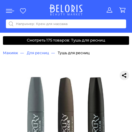
Распродажа
Акции
Новинки
Хит продаж
Все бренды
0-9
A
B
C
D
E
F
G
H
I
J
K
L
M
N
O
P
Q
R
S
T
U
V
W
Y
Z
А
Б
В
Д
З
И
М
О
К
Л
Н
П
Р
С
Т
У
Ф
Ч
Смотреть 175 товаров: Тушь для ресниц
Макияж
Для ресниц
Тушь для ресниц