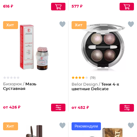
616 ₽
577 ₽
(19)
Бизорюк /
Мазь
Belor Design /
Тени 4-х
Суставная
цветные Delicate
от 426 ₽
от 452 ₽
Рекомендуем