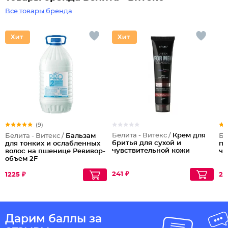
Все товары бренда
(9)
Белита - Витекс /
Крем для
Белита - Витекс /
Бальзам
Бе
бритья для сухой и
для тонких и ослабленных
по
чувствительной кожи
волос на пшенице Ревивор-
чу
объем 2F
241 ₽
1225 ₽
22
Дарим баллы за