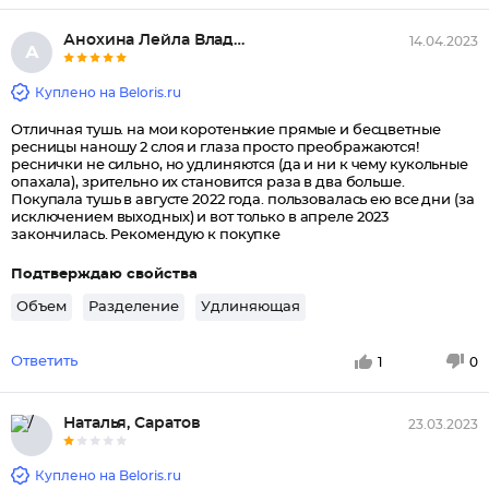
Анохина Лейла Владимировна, Мо...
14.04.2023
А
Куплено на Beloris.ru
Отличная тушь. на мои коротенькие прямые и бесцветные
ресницы наношу 2 слоя и глаза просто преображаются!
реснички не сильно, но удлиняются (да и ни к чему кукольные
опахала), зрительно их становится раза в два больше.
Покупала тушь в августе 2022 года. пользовалась ею все дни (за
исключением выходных) и вот только в апреле 2023
закончилась. Рекомендую к покупке
Подтверждаю свойства
Объем
Разделение
Удлиняющая
Ответить
1
0
Наталья, Саратов
23.03.2023
Куплено на Beloris.ru