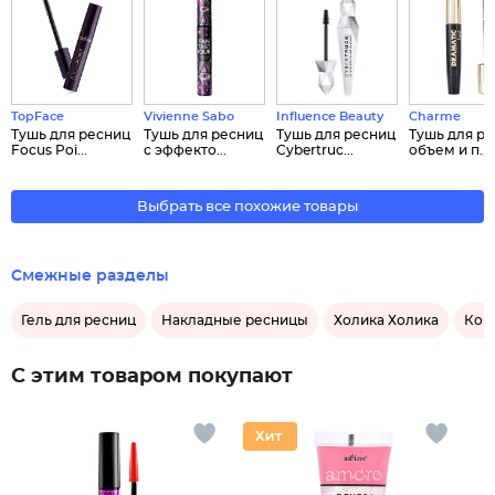
TopFace
Vivienne Sabo
Influence Beauty
Charme
Тушь для ресниц
Тушь для ресниц
Тушь для ресниц
Тушь для р
Focus Poi...
с эффекто...
Cybertruc...
объем и п...
Выбрать все похожие товары
Смежные разделы
Гель для ресниц
Накладные ресницы
Холика Холика
Кор
С этим товаром покупают