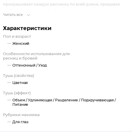
прокрашивает каждую ресничку по всей длине, придавая
ресницам королевский объем.
Читать все
Характеристики
Пол и возраст
Женский
Особенности использования для
ресниц и бровей
Оттеночный /
Уход
Тушь (свойства)
Цветная
Тушь (эффект)
Объем /
Удлиняющая /
Разделение /
Подкручивающая /
Питание
Рубрики макияжа
Для глаз