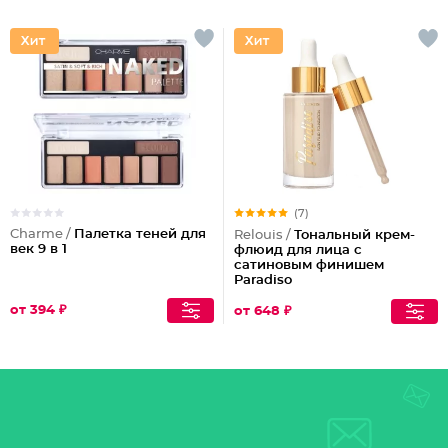
(7)
Charme /
Палетка теней для
Relouis /
Тональный крем-
век 9 в 1
флюид для лица c
сатиновым финишем
Paradiso
от 394 ₽
от 648 ₽