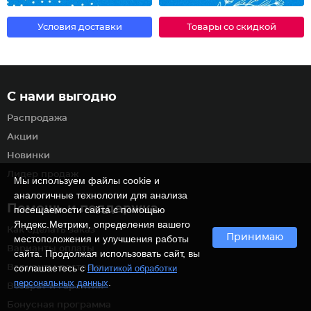
Условия доставки
Товары со скидкой
С нами выгодно
Распродажа
Акции
Новинки
Лидер продаж
Мы используем файлы cookie и
аналогичные технологии для анализа
Помощь и поддержка
посещаемости сайта с помощью
Яндекс.Метрики, определения вашего
Как сделать заказ
Принимаю
местоположения и улучшения работы
Варианты оплаты
сайта. Продолжая использовать сайт, вы
соглашаетесь с
Варианты доставки
Политикой обработки
.
персональных данных
Возврат и гарантия
Бонусная программа