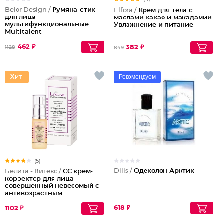
Belor Design /
Румяна-стик
Elfora /
Крем для тела с
для лица
маслами какао и макадамии
мультифункциональные
Увлажнение и питание
Multitalent
462 ₽
382 ₽
1128
849
Рекомендуем
(5)
Dilis /
Одеколон Арктик
Белита - Витекс /
СС крем-
корректор для лица
совершенный невесомый с
антивозрастным
действием
618 ₽
1102 ₽