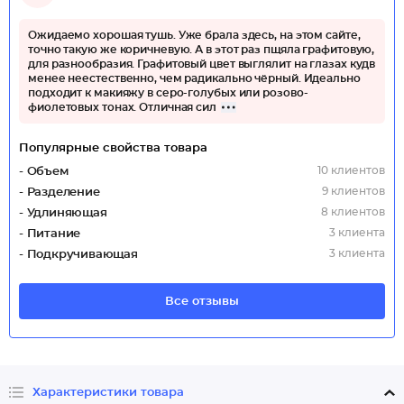
Ожидаемо хорошая тушь. Уже брала здесь, на этом сайте,
точно такую же коричневую. А в этот раз пщяла графитовую,
для разнообразия. Графитовый цвет выглялит на глазах кудв
менее неестественно, чем радикально чёрный. Идеально
подходит к макияжу в серо-голубых или розово-
фиолетовых тонах. Отличная сил
Популярные свойства товара
10 клиентов
- Объем
9 клиентов
- Разделение
8 клиентов
- Удлиняющая
3 клиента
- Питание
3 клиента
- Подкручивающая
Все отзывы
Характеристики товара