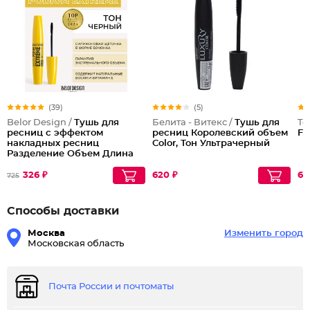
(39)
(5)
Belor Design /
Тушь для
Белита - Витекс /
Тушь для
To
ресниц с эффектом
ресниц Королевский объем
Fo
накладных ресниц
Color, Тон Ультрачерный
Разделение Объем Длина
Podium extreme
326 ₽
620 ₽
69
725
Способы доставки
Москва
Изменить город
Московская область
Почта России и почтоматы