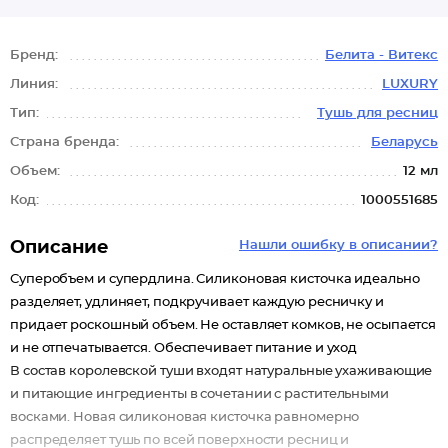
Бренд:
Белита - Витекс
Линия:
LUXURY
Тип:
Тушь для ресниц
Страна бренда:
Беларусь
Объем:
12 мл
Код:
1000551685
Описание
Нашли ошибку в описании?
Суперобъем и супердлина. Силиконовая кисточка идеально
разделяет, удлиняет, подкручивает каждую ресничку и
придает роскошный объем. Не оставляет комков, не осыпается
и не отпечатывается. Обеспечивает питание и уход
В состав королевской туши входят натуральные ухаживающие
и питающие ингредиенты в сочетании с растительными
восками. Новая силиконовая кисточка равномерно
распределяет тушь по всей поверхности ресниц и