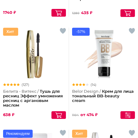
1740 ₽
435 ₽
1280
-57%
(127)
(14)
Белита - Витекс /
Тушь для
Belor Design /
Крем для лица
ресниц Эффект умножения
тональный BB-beauty
ресниц с аргановым
cream
маслом
638 ₽
от 474 ₽
1104
Рекомендуем