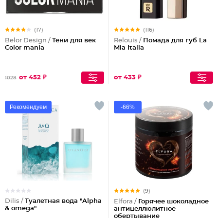
(17)
(116)
Belor Design /
Тени для век
Relouis /
Помада для губ La
Color mania
Mia Italia
от 452 ₽
от 433 ₽
1028
Рекомендуем
-66%
(9)
Dilis /
Туалетная вода "Alpha
Elfora /
Горячее шоколадное
& omega"
антицеллюлитное
обертывание