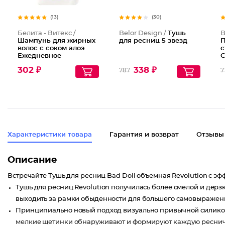
(13)
(30)
Белита - Витекс /
Belor Design /
Тушь
B
Шампунь для жирных
для ресниц 5 звезд
П
волос с соком алоэ
с
Ежедневное
С
оздоровление
L
302 ₽
338 ₽
787
7
Характеристики товара
Гарантия и возврат
Отзывы
Описание
Встречайте Тушь для ресниц Bad Doll объемная Revolution с эф
Тушь для ресниц Revolution получилась более смелой и дер
выходить за рамки обыденности для большего самовыражен
Принципиально новый подход визуально привычной силиконо
мелкие щетинки обнаруживают и формируют каждую ресничк