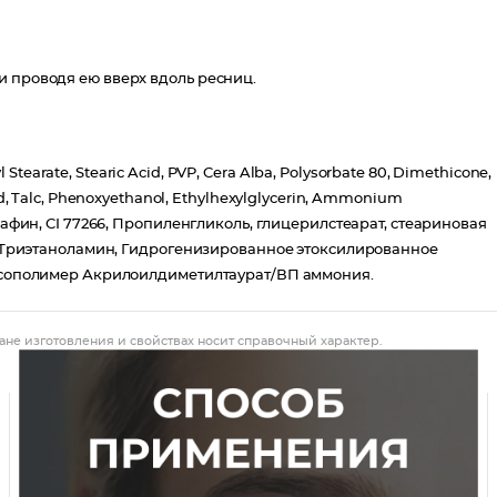
и проводя ею вверх вдоль ресниц.
l Stearate, Stearic Acid, PVP, Cera Alba, Polysorbate 80, Dimethicone,
d, Talc, Phenoxyethanol, Ethylhexylglycerin, Ammonium
рафин, CI 77266, Пропиленгликоль, глицерилстеарат, стеариновая
н, Триэтаноламин, Гидрогенизированное этоксилированное
н, сополимер Акрилоилдиметилтаурат/ВП аммония.
ане изготовления и свойствах носит справочный характер.