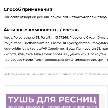
Способ применения
Наносите от корней ресниц, покачивая щеточкой аппликатора 
Активные компоненты / состав
Aqua, Polyurethane-35, Paraffin, CI 77266, Propylene Glycol, Glycery
Polybutene, Triethanolamine, Castor Oil Hydrogenated Ethoxylate
Acryloyldimethyltaurate/VP Copolymer. Вода, Полиуретан-35, па
кислота, PVP, Cera Alba, Полисорбат 80, Диметикон, Полибуте
касторовое масло, Тальк, феноксиэтанол, Этилгексилглицери
Информация о внешнем виде, характеристиках, комплекте поставки, стр