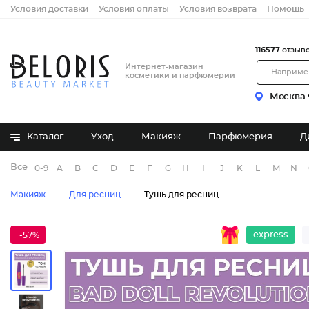
Условия доставки
Условия оплаты
Условия возврата
Помощь
116577
отзыв
Интернет-магазин
косметики и парфюмерии
Москва
Каталог
Уход
Макияж
Парфюмерия
Д
Все бренды
0-9
A
B
C
D
E
F
G
H
I
J
K
L
M
N
Макияж
Для ресниц
Тушь для ресниц
express
-57%