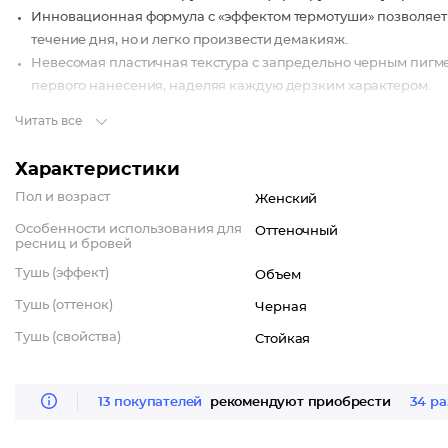
Инновационная формула с «эффектом термотуши» позволяет н
течение дня, но и легко произвести демакияж.
Невесомая пластичная текстура с запредельно черным пигме
первого нанесения, наделяя каждую дерзким характером.
Читать все
Отбрось сомнения и приготовься собирать комплименты!
Характеристики
Пол и возраст
Женский
Особенности использования для
Оттеночный
ресниц и бровей
Тушь (эффект)
Объем
Тушь (оттенок)
Черная
Тушь (свойства)
Стойкая
13 покупателей
рекомендуют приобрести
34 ра