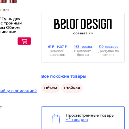
(54)
/
Тушь для
 с тройным
ом Объем
чивание
ие Elite
61 ₽ - 1407 ₽
463 товара
319 товаров
ценовой
В каталоге
Доступно по
диапазон
бренда
скидке
Все похожие товары
Объем
Стойкая
ибку в описании?
т
Просмотренные товары
+ 1 товаров