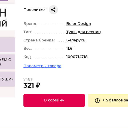
Поделиться:
Бренд:
Belor Design
Тип:
Тушь для ресниц
Страна бренда:
Беларусь
Вес:
11,6 г
Код:
1000714718
Параметры товара
748 ₽
321 ₽
+
5 баллов
за
В корзину