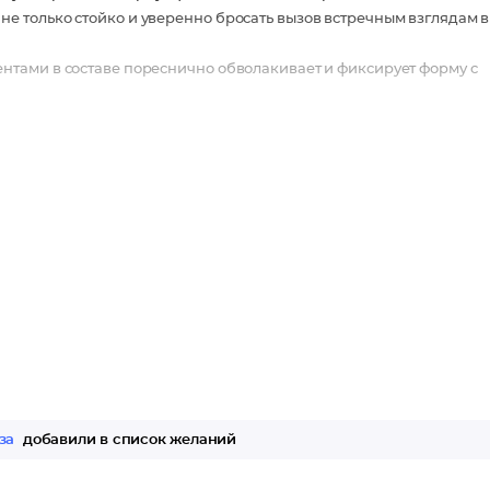
е только стойко и уверенно бросать вызов встречным взглядам в
нтами в составе пореснично обволакивает и фиксирует форму с
за
добавили в список желаний