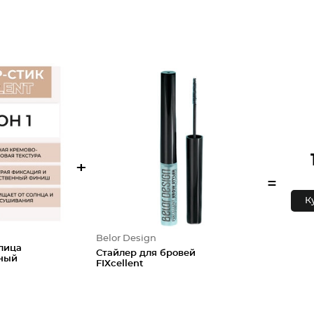
+
=
К
Belor Design
лица
Стайлер для бровей
ный
FIXcellent