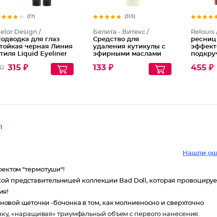
(17)
(313)
elor Design /
Белита - Витекс /
Relouis 
одводка для глаз
Средство для
ресниц
тойкая черная Линия
удаления кутикулы с
эффект
тиля Liquid Eyeliner
эфирными маслами
подкру
ine Stile
пихты и чайного
удлинен
315 ₽
133 ₽
455 ₽
17
дерева
1
Нашли ош
фектом "термотуши"!
зкой представительницей коллекции Bad Doll, которая провоцируе
ия!
вой щеточки -бочонка в том, как молниеносно и сверхточно
у, «наращивая» триумфальный объем с первого нанесения.