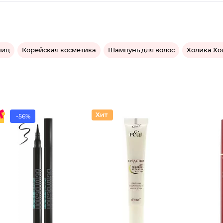
ниц
Корейская косметика
Шампунь для волос
Холика Хо
-56%