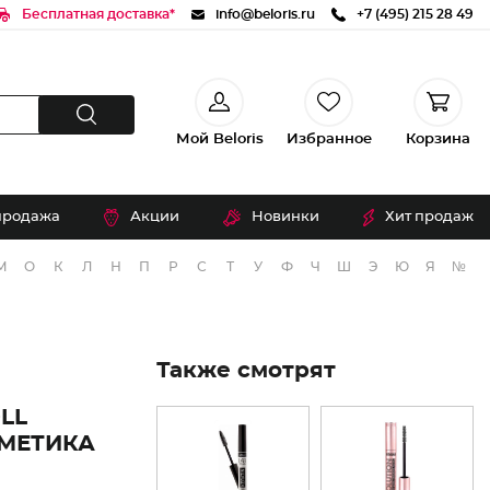
Бесплатная доставка*
info@beloris.ru
+7 (495) 215 28 49
Мой Beloris
Избранное
Корзина
продажа
Акции
Новинки
Хит продаж
М
О
К
Л
Н
П
Р
С
Т
У
Ф
Ч
Ш
Э
Ю
Я
№
Также смотрят
LL
СМЕТИКА