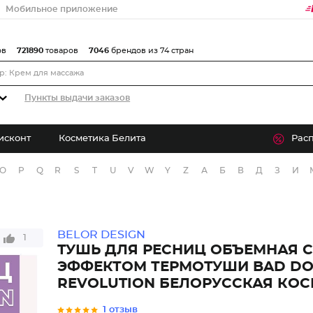
Мобильное приложение
ов
721890
товаров
7046
брендов из 74 стран
Пункты выдачи заказов
исконт
Косметика Белита
Рас
O
P
Q
R
S
T
U
V
W
Y
Z
А
Б
В
Д
З
И
BELOR DESIGN
1
ТУШЬ ДЛЯ РЕСНИЦ ОБЪЕМНАЯ С
ЭФФЕКТОМ ТЕРМОТУШИ BAD DO
REVOLUTION БЕЛОРУССКАЯ КО
1 отзыв