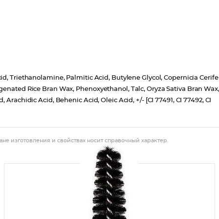
d, Triethanolamine, Palmitic Acid, Butylene Glycol, Copernicia Cerife
ogenated Rice Bran Wax, Phenoxyethanol, Talc, Oryza Sativa Bran Wax
Arachidic Acid, Behenic Acid, Oleic Acid, +/- [CI 77491, CI 77492, CI
ане изготовления и свойствах носит справочный характер.