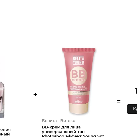
+
=
К
Белита - Витекс
ВВ-крем для лица
ления
универсальный тон
зный
Photoshop эффект Young Spf