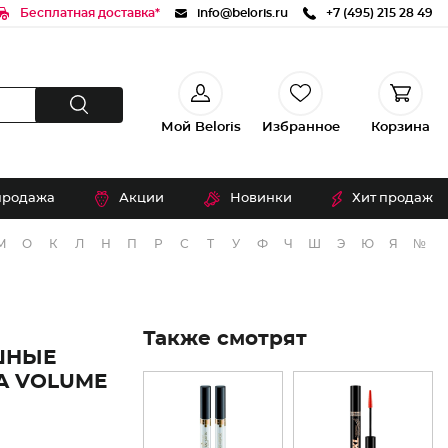
Бесплатная доставка*
info@beloris.ru
+7 (495) 215 28 49
Мой Beloris
Избранное
Корзина
продажа
Акции
Новинки
Хит продаж
М
О
К
Л
Н
П
Р
С
Т
У
Ф
Ч
Ш
Э
Ю
Я
№
Также смотрят
ШНЫЕ
A VOLUME