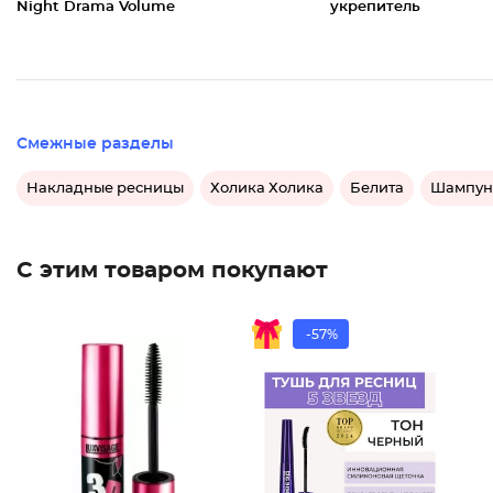
Night Drama Volume
укрепитель
Смежные разделы
Накладные ресницы
Холика Холика
Белита
Шампунь
С этим товаром покупают
-57%