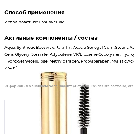
Способ применения
Использовать по назначению.
Активные компоненты / состав
Aqua, Synthetic Beeswax, Paraffin, Acacia Senegal Gum, Stearic Aci
Cera, Glyceryl Stearate, Polybutene, VP/Eicosene Copolymer, Hydr
Hydroxyethylcellulose, Methylparaben, Propylparaben, Myristic Acid, 
77499].
Информация о внешнем виде, характеристиках, комплекте поставки, стр