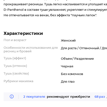
прокрашивает ресницы. Тушь легко наслаивается и утолщает к
D-Panthenol в составе туши увлажняет, укрепляет и стимулирует
Не отпечатывается на веках, без эффекта "паучьих лапок".
Характеристики
Пол и возраст
Женский
Особенности использования для
Для роста /
Оттеночный /
Дл
ресниц и бровей
Тушь (эффект)
Объем /
Разделение
Тушь (оттенок)
Черная
Тушь (свойства)
Без комочков
Рубрики макияжа
Для глаз
2 покупателя
рекомендуют приобрести
68 раз