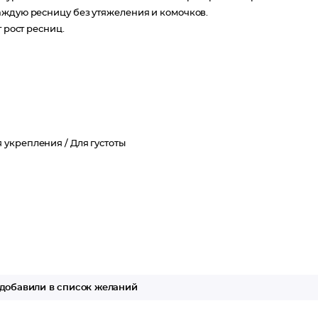
аждую ресницу без утяжеления и комочков.
 рост ресниц.
я укрепления /
Для густоты
добавили в список желаний