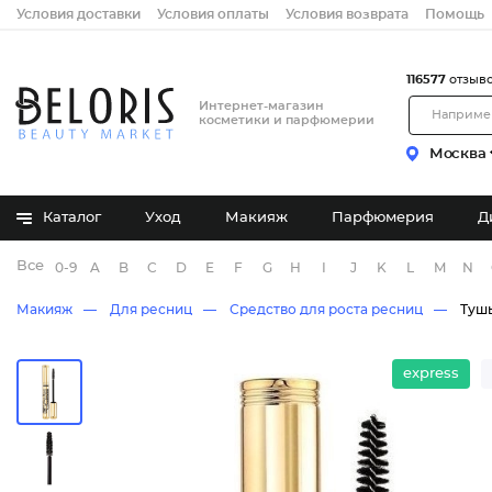
Условия доставки
Условия оплаты
Условия возврата
Помощь
116577
отзыв
Интернет-магазин
косметики и парфюмерии
Москва
Каталог
Уход
Макияж
Парфюмерия
Д
Все бренды
0-9
A
B
C
D
E
F
G
H
I
J
K
L
M
N
Макияж
Для ресниц
Средство для роста ресниц
Тушь
express