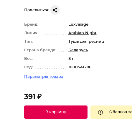
Поделиться:
Бренд:
Luxvisage
Линия:
Arabian Night
Тип:
Тушь для ресниц
Страна бренда:
Беларусь
Вес:
8 г
Код:
1000541286
Параметры товара
391 ₽
+
6 баллов
за
В корзину