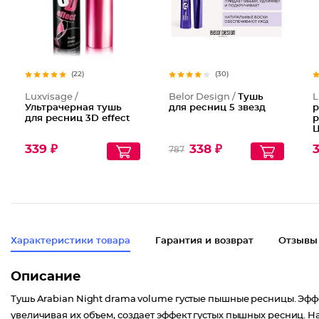
(22)
(30)
Luxvisage /
Belor Design /
Тушь
L
Ультрачерная тушь
для ресниц 5 звезд
р
для ресниц 3D effect
р
Ц
339 ₽
338 ₽
3
787
Характеристики товара
Гарантия и возврат
Отзывы
Описание
Тушь Arabian Night drama volume густые пышные ресницы. Эфф
увеличивая их объем, создает эффект густых пышных ресниц. 