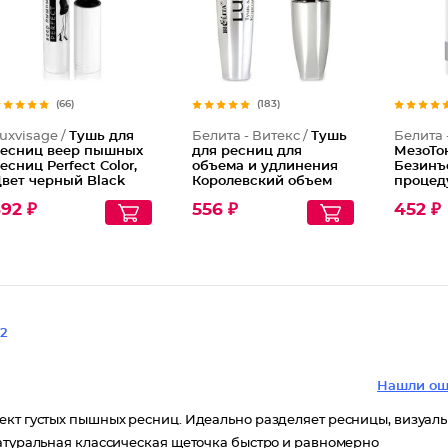
(66)
(183)
uxvisage /
Тушь для
Белита - Витекс /
Тушь
Белита 
есниц веер пышных
для ресниц для
МезоТо
есниц Perfect Color,
объема и удлинения
Безинъ
вет черный Black
Королевский объем
процед
кожей 
92 ₽
556 ₽
452 ₽
2
Нашли ош
ект густых пышных ресниц. Идеально разделяет ресницы, визуал
Натуральная классическая щеточка быстро и равномерно