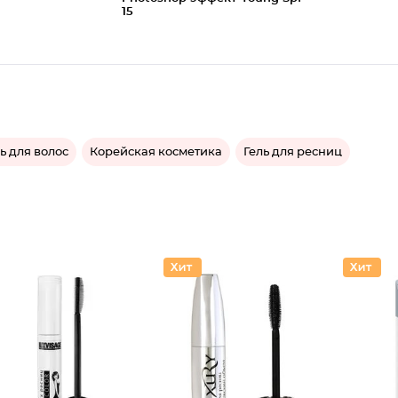
15
 для волос
Корейская косметика
Гель для ресниц
Тушь дл