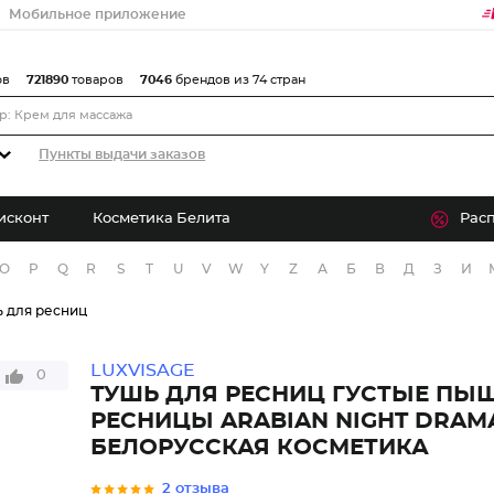
Мобильное приложение
ов
721890
товаров
7046
брендов из 74 стран
Пункты выдачи заказов
исконт
Косметика Белита
Рас
O
P
Q
R
S
T
U
V
W
Y
Z
А
Б
В
Д
З
И
 для ресниц
LUXVISAGE
0
ТУШЬ ДЛЯ РЕСНИЦ ГУСТЫЕ ПЫ
РЕСНИЦЫ ARABIAN NIGHT DRAM
БЕЛОРУССКАЯ КОСМЕТИКА
2 отзыва