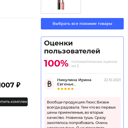
Выбрать все похожие товары
Оценки
пользователей
100%
положительных оценок
из 2
Никулина Ирина
22.10.2021
1007 ₽
Евгенье...
упить комплект
Вообще продукция Люкс Визаж
всегда радовала. Тем что во первых
цены приемлемые, во вторых
качество. Новинка тушь. Сразу
захотелось попробовать. Очень