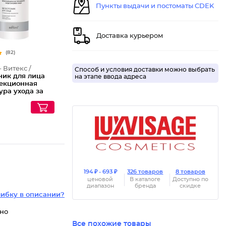
Пункты выдачи и постоматы CDEK
Доставка курьером
(82)
- Витекс /
Способ и условия доставки можно выбрать
ник для лица
на этапе ввода адреса
екционная
ура ухода за
лица
194 ₽ - 693 ₽
326 товаров
8 товаров
ценовой
В каталоге
Доступно по
диапазон
бренда
скидке
ибку в описании?
ьно
Все похожие товары