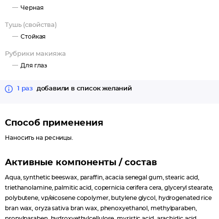
Черная
Тушь (свойства)
Стойкая
Рубрики макияжа
Для глаз
1 раз
добавили в список желаний
Способ применения
Наносить на ресницы.
Активные компоненты / состав
Aqua, synthetic beeswax, paraffin, acacia senegal gum, stearic acid,
triethanolamine, palmitic acid, copernicia cerifera cera, glyceryl stearate,
polybutene, vp/eicosene copolymer, butylene glycol, hydrogenated rice
bran wax, oryza sativa bran wax, phenoxyethanol, methylparaben,
propylparaben, hydroxyethylcellulose, myristic acid, arachidic acid,