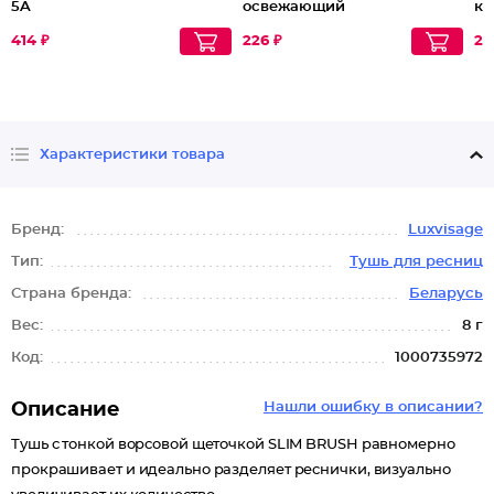
5A
освежающий
ка
фр
414 ₽
226 ₽
28
Характеристики товара
Бренд:
Luxvisage
Тип:
Тушь для ресниц
Страна бренда:
Беларусь
Вес:
8 г
Код:
1000735972
Описание
Нашли ошибку в описании?
Тушь с тонкой ворсовой щеточкой SLIM BRUSH равномерно
прокрашивает и идеально разделяет реснички, визуально