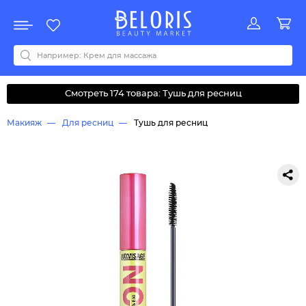
Распродажа
Акции
Новинки
Хит продаж
Все бренды
0-9
A
B
C
D
E
F
G
H
I
J
K
L
M
N
O
P
Q
R
S
T
U
V
W
Y
Z
А
Б
В
Д
З
И
М
О
К
Л
Н
П
Р
С
Т
У
Ф
Ч
Смотреть 174 товара: Тушь для ресниц
Макияж
Для ресниц
Тушь для ресниц