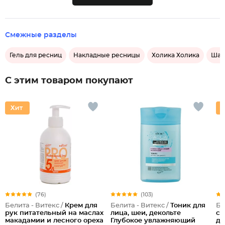
Смежные разделы
Гель для ресниц
Накладные ресницы
Холика Холика
Шам
С этим товаром покупают
(76)
(103)
Белита - Витекс /
Крем для
Белита - Витекс /
Тоник для
Бе
рук питательный на маслах
лица, шеи, декольте
су
макадамии и лесного ореха
Глубокое увлажняющий
дл