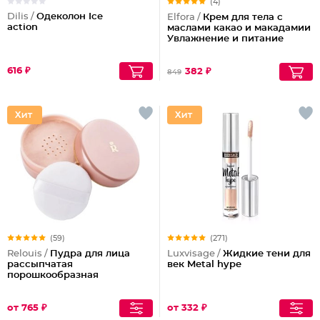
(4)
Dilis /
Одеколон Ice
Elfora /
Крем для тела с
action
маслами какао и макадамии
Увлажнение и питание
616 ₽
382 ₽
849
(59)
(271)
Relouis /
Пудра для лица
Luxvisage /
Жидкие тени для
рассыпчатая
век Metal hype
порошкообразная
от 765 ₽
от 332 ₽