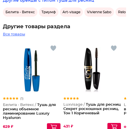
Другие бренды с типом Тушь для ресниц
Белита - Витекс
Триумф
Art-visage
Vivienne Sabo
Reloui
Другие товары раздела
Все товары
(1)
Luxvisage /
Тушь для ресниц
Белита - Витекс /
Тушь для
Lu
Секрет роскошных ресниц,
ресниц объемное
ве
Тон 1 Коричневый
ламинирование Luxury
Pe
Hyaluron
431 ₽
629 ₽
от