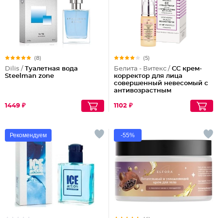
(8)
(5)
Dilis /
Туалетная вода
Белита - Витекс /
СС крем-
Steelman zone
корректор для лица
совершенный невесомый с
антивозрастным
действием
1449 ₽
1102 ₽
Рекомендуем
-55%