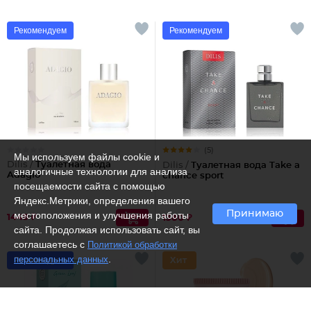
Рекомендуем
Рекомендуем
(5)
Мы используем файлы cookie и
Dilis /
Туалетная вода
Dilis /
Туалетная вода Take a
аналогичные технологии для анализа
Adagio
chance sport
посещаемости сайта с помощью
Яндекс.Метрики, определения вашего
Принимаю
местоположения и улучшения работы
1449 ₽
1380 ₽
сайта. Продолжая использовать сайт, вы
соглашаетесь с
Политикой обработки
.
персональных данных
Рекомендуем