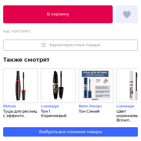
В корзину
Код:
1000735972
Характеристики товара
Также смотрят
Relouis
Luxvisage
Belor Design
Luxvisage
Тушь для ресниц
Тон 1
Тон Синий
Цвет
с эффекто...
Коричневый
коричневы
Brown...
Выбрать все похожие товары