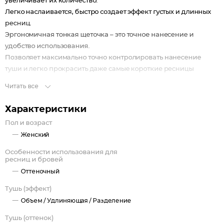
увеличивает их количество.
Легко наслаивается, быстро создает эффект густых и длинных
ресниц.
Эргономичная тонкая щеточка – это точное нанесение и
удобство использования.
Позволяет максимально точно контролировать нанесение
туши и легко прокрасить даже самые короткие ресницы
нижнего века и уголков глаз.
Читать все
Стойкая комфортная формула не утяжеляет ресницы, не
осыпается и не отпечатывается, без эффекта «паучьих лапок».
Характеристики
Содержит тройной черный пигмент для насыщенного
Пол и возраст
ультрачёрного цвета и выразительного взгляда.
Женский
Преимущества:
быстро создает эффект густых и длинных ресниц;
Особенности использования для
ресниц и бровей
эргономичная тонкая щеточка.
Оттеночный
Тушь (эффект)
Объем /
Удлиняющая /
Разделение
Тушь (оттенок)