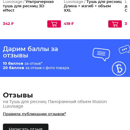
Luxvisage /
Ультрачерная
Luxvisage /
Тушь для ресниц
Lu
тушь для ресниц 3D
Длина + изгиб + объем
дл
effect
XXL
Co
342 ₽
419 ₽
33
Дарим баллы за
отзывы
10 баллов
за отзыв*
20 баллов
за отзыв с фото товара
Отзывы
на Тушь для ресниц Панорамный объем Illusion
Luxvisage
Правила публикации отзывов*
Написать отзыв