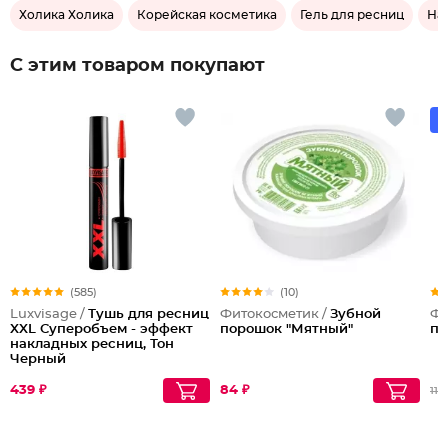
Холика Холика
Корейская косметика
Гель для ресниц
На
С этим товаром покупают
(585)
(10)
Luxvisage /
Тушь для ресниц
Фитокосметик /
Зубной
Фи
XXL Суперобъем - эффект
порошок "Мятный"
по
накладных ресниц, Тон
Черный
439 ₽
84 ₽
112