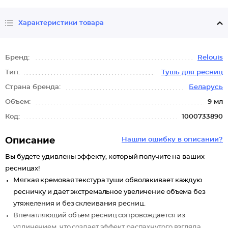
Характеристики товара
Бренд:
Relouis
Тип:
Тушь для ресниц
Страна бренда:
Беларусь
Объем:
9 мл
Код:
1000733890
Описание
Нашли ошибку в описании?
Вы будете удивлены эффекту, который получите на ваших
ресницах!
Мягкая кремовая текстура туши обволакивает каждую
ресничку и дает экстремальное увеличение объема без
утяжеления и без склеивания ресниц.
Впечатляющий объем ресниц сопровождается из
удлинением, что создает эффект распахнутого взгляда.