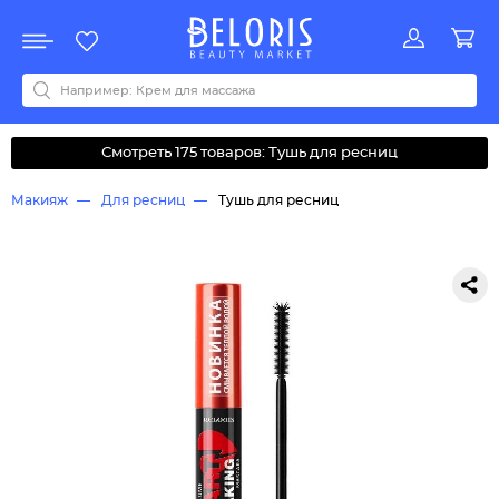
Распродажа
Акции
Новинки
Хит продаж
Все бренды
0-9
A
B
C
D
E
F
G
H
I
J
K
L
M
N
O
P
Q
R
S
T
U
V
W
Y
Z
А
Б
В
Д
З
И
М
О
К
Л
Н
П
Р
С
Т
У
Ф
Ч
Смотреть 175 товаров: Тушь для ресниц
Макияж
Для ресниц
Тушь для ресниц