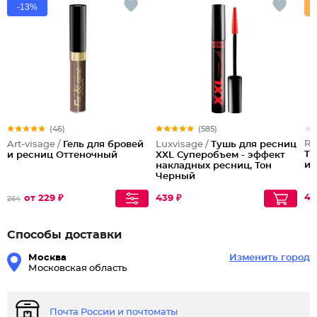
-13%
(46)
(585)
Re
Art-visage /
Гель для бровей
Luxvisage /
Тушь для ресниц
Th
и ресниц Оттеночный
XXL Суперобъем - эффект
и 
накладных ресниц, Тон
Черный
49
от 229 ₽
439 ₽
264
Способы доставки
Москва
Изменить город
Московская область
Почта России и почтоматы