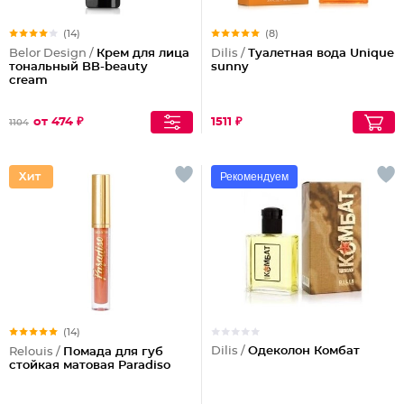
(14)
(8)
Belor Design /
Крем для лица
Dilis /
Туалетная вода Unique
тональный BB-beauty
sunny
cream
от 474 ₽
1511 ₽
1104
Рекомендуем
(14)
Dilis /
Одеколон Комбат
Relouis /
Помада для губ
стойкая матовая Paradiso