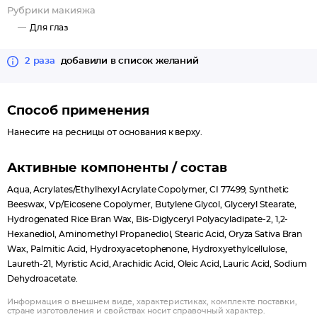
Рубрики макияжа
Для глаз
2 раза
добавили в список желаний
Способ применения
Нанесите на ресницы от основания к верху.
Активные компоненты / состав
Aqua, Acrylates/Ethylhexyl Acrylate Copolymer, CI 77499, Synthetic
Beeswax, Vp/Eicosene Copolymer, Butylene Glycol, Glyceryl Stearate,
Hydrogenated Rice Bran Wax, Bis-Diglyceryl Polyacyladipate-2, 1,2-
Hexanediol, Aminomethyl Propanediol, Stearic Acid, Oryza Sativa Bran
Wax, Palmitic Acid, Hydroxyacetophenone, Hydroxyethylcellulose,
Laureth-21, Myristic Acid, Arachidic Acid, Oleic Acid, Lauric Acid, Sodium
Dehydroacetate.
Информация о внешнем виде, характеристиках, комплекте поставки,
стране изготовления и свойствах носит справочный характер.