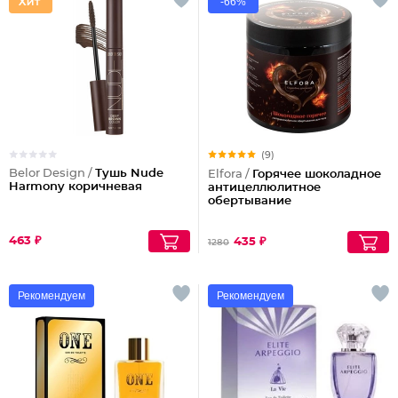
-66%
(9)
Belor Design /
Тушь Nude
Elfora /
Горячее шоколадное
Harmony коричневая
антицеллюлитное
обертывание
463 ₽
435 ₽
1280
Рекомендуем
Рекомендуем