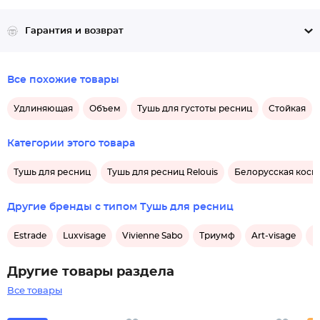
Гарантия и возврат
Все похожие товары
Удлиняющая
Объем
Тушь для густоты ресниц
Стойкая
Категории этого товара
Тушь для ресниц
Тушь для ресниц Relouis
Белорусская косм
Другие бренды с типом Тушь для ресниц
Estrade
Luxvisage
Vivienne Sabo
Триумф
Art-visage
Б
Другие товары раздела
Все товары