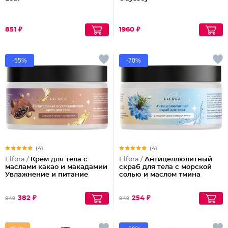
851 ₽
1960 ₽
-55%
-70%
(4)
(4)
Elfora /
Крем для тела с
Elfora /
Антицеллюлитный
маслами какао и макадамии
скраб для тела с морской
Увлажнение и питание
солью и маслом тмина
382 ₽
254 ₽
849
849