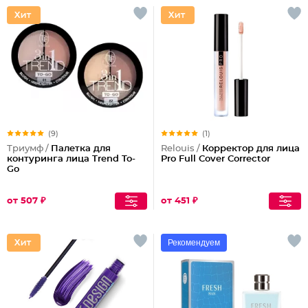
(9)
(1)
Триумф /
Палетка для
Relouis /
Корректор для лица
контуринга лица Trend To-
Pro Full Cover Corrector
Go
от 507 ₽
от 451 ₽
Рекомендуем