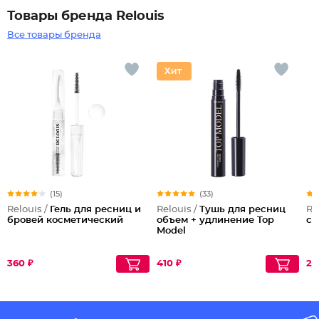
Товары бренда Relouis
Все товары бренда
(15)
(33)
Relouis /
Гель для ресниц и
Relouis /
Тушь для ресниц
Re
бровей косметический
объем + удлинение Top
с
Model
360 ₽
410 ₽
26