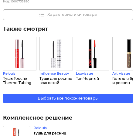
Код:
1000733890
Характеристики товара
Также смотрят
Relouis
Influence Beauty
Luxvisage
Art-visage
Тушь Touché
Тушь для ресниц
Тон Черный
Гель для бр
Thermo Tubing...
влагостой...
и ресниц ...
Выбрать все похожие товары
Комплексное решение
Relouis
Тушь для ресниц