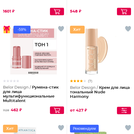
1601 ₽
548 ₽
-59%
(7)
Belor Design /
Румяна-стик
Belor Design /
Крем для лица
для лица
тональный Nude
мультифункциональные
Harmony
Multitalent
462 ₽
от 427 ₽
1128
Рекомендуем