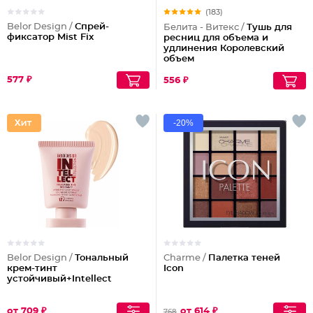
(183)
Belor Design /
Спрей-
Белита - Витекс /
Тушь для
фиксатор Mist Fix
ресниц для объема и
удлинения Королевский
объем
577 ₽
556 ₽
-20%
Belor Design /
Тональный
Charme /
Палетка теней
крем-тинт
Icon
устойчивый+Intellect
от 709 ₽
от 614 ₽
768