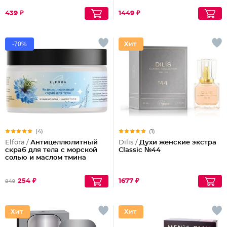
439 ₽
1449 ₽
-70%
(4)
(1)
Elfora /
Антицеллюлитный
Dilis /
Духи женские экстра
скраб для тела с морской
Classic №44
солью и маслом тмина
254 ₽
1677 ₽
849