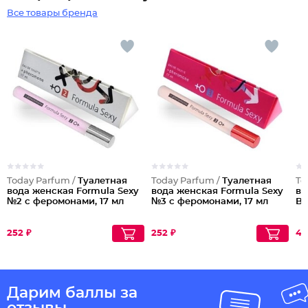
Все товары бренда
Today Parfum /
Туалетная
Today Parfum /
Туалетная
To
вода женская Formula Sexy
вода женская Formula Sexy
во
№2 с феромонами, 17 мл
№3 с феромонами, 17 мл
Br
252 ₽
252 ₽
45
Дарим баллы за