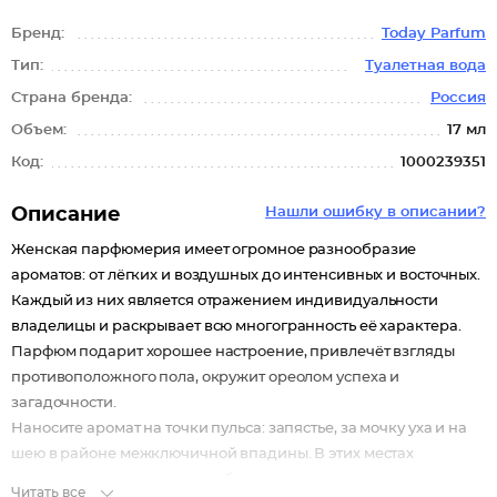
Бренд:
Today Parfum
Тип:
Туалетная вода
Страна бренда:
Россия
Объем:
17 мл
Код:
1000239351
Описание
Нашли ошибку в описании?
Женская парфюмерия имеет огромное разнообразие
ароматов: от лёгких и воздушных до интенсивных и восточных.
Каждый из них является отражением индивидуальности
владелицы и раскрывает всю многогранность её характера.
Парфюм подарит хорошее настроение, привлечёт взгляды
противоположного пола, окружит ореолом успеха и
загадочности.
Наносите аромат на точки пульса: запястье, за мочку уха и на
шею в районе межключичной впадины. В этих местах
кровяные сосуды находятся ближе к коже, поэтому аромат
Читать все