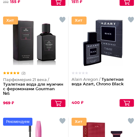
155 ₽
1511 ₽
232
(2)
Alain Aregon /
Туалетная
Парфюмерия 21 века /
вода Azart, Chrono Black
Туалетная вода для мужчин
с феромонами Gourman
№5
400 ₽
969 ₽
Рекомендуем