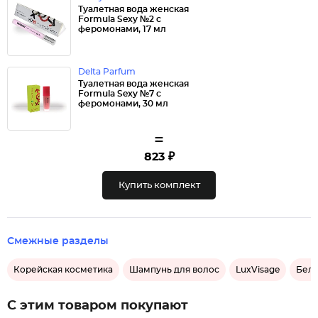
Туалетная вода женская
Formula Sexy №2 с
феромонами, 17 мл
Delta Parfum
Туалетная вода женская
Formula Sexy №7 с
феромонами, 30 мл
=
823 ₽
Купить комплект
Смежные разделы
Корейская косметика
Шампунь для волос
LuxVisage
Бело
С этим товаром покупают