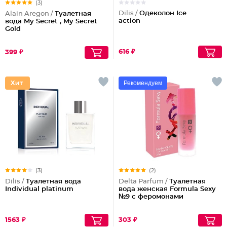
(3)
Dilis /
Одеколон Ice
Alain Aregon /
Туалетная
action
вода My Secret , My Secret
Gold
616 ₽
399 ₽
Рекомендуем
(3)
(2)
Dilis /
Туалетная вода
Delta Parfum /
Туалетная
Individual platinum
вода женская Formula Sexy
№9 с феромонами
1563 ₽
303 ₽