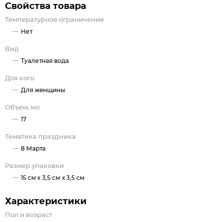
быстрее раскрывается. Философия аромата Light Blue (D&G).
Свойства товара
Семейство ароматов: фруктовые, цветочные;
Температурное ограничение
Верхние ноты: яблоко, белый кедр, колокольчик,
Нет
сицилийский лимон;
Вид
Ноты сердца: белая роза, бамбук, жасмин;
Ноты базы: амбра, мускус, белый кедр.
Туалетная вода
Для кого
Для женщины
Объём, мл
17
Тематика праздника
8 Марта
Размер упаковки
15 см x 3,5 см x 3,5 см
Характеристики
Пол и возраст