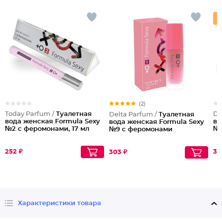
(2)
Today Parfum /
Туалетная
De
Delta Parfum /
Туалетная
вода женская Formula Sexy
во
вода женская Formula Sexy
№2 с феромонами, 17 мл
№7
№9 с феромонами
252 ₽
31
303 ₽
Характеристики товара