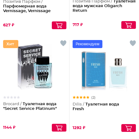
Позитив Парфюм /
Туалетная
Позитив Парфюм /
вода мужская Oligarch
Парфюмерная вода
Return
Vernissage, Vernissage
717 ₽
627 ₽
Рекомендуем
(2)
Brocard /
Туалетная вода
Dilis /
Туалетная вода
"Secret Service Platinum"
Fresh
1144 ₽
1292 ₽