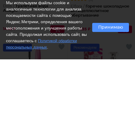
Мы используем файлы cookie и
Dilis /
Туалетная вода
Elfora /
Горячее шоколадное
аналогичные технологии для анализа
Adagio
антицеллюлитное
посещаемости сайта с помощью
обертывание
Яндекс.Метрики, определения вашего
Принимаю
местоположения и улучшения работы
1449 ₽
435 ₽
1280
сайта. Продолжая использовать сайт, вы
соглашаетесь с
Политикой обработки
.
персональных данных
Рекомендуем
Рекомендуем
(9)
(6)
DIVAGE /
Тушь для ресниц
Dilis /
Туалетная вода Sexy
90x60x90 Longlashes
Twenty (Секси Твенти)
№7501
548 ₽
1380 ₽