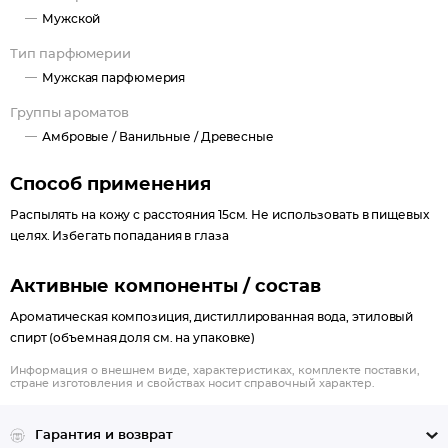
Мужской
Тип парфюмерии
Мужская парфюмерия
Группы ароматов
Амбровые /
Ванильные /
Древесные
Способ применения
Распылять на кожу с расстояния 15см. Не использовать в пищевых
целях. Избегать попадания в глаза
Активные компоненты / состав
Ароматическая композиция, дистиллированная вода, этиловый
спирт (объемная доля см. на упаковке)
Информация о внешнем виде, характеристиках, комплекте поставки,
стране изготовления и свойствах носит справочный характер.
Гарантия и возврат