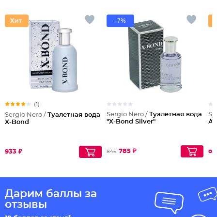
-7%
(1)
Sergio Nero /
Туалетная вода
Se
Sergio Nero /
Туалетная вода
"X-Bond Silver"
Ад
X-Bond
785 ₽
от
933 ₽
845
Дарим баллы за
отзывы