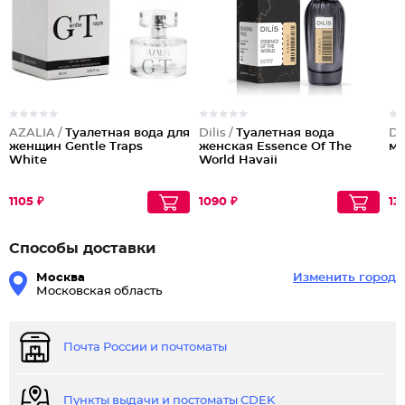
AZALIA /
Туалетная вода для
Dilis /
Туалетная вода
Dil
женщин Gentle Traps
женская Essence Of The
му
White
World Havaii
1105 ₽
1090 ₽
13
Способы доставки
Москва
Изменить город
Московская область
Почта России и почтоматы
Пункты выдачи и постоматы CDEK