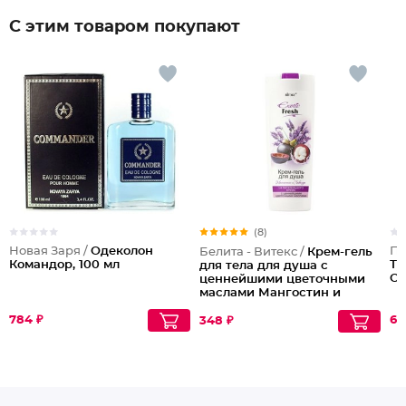
С этим товаром покупают
(8)
Новая Заря /
Одеколон
По
Белита - Витекс /
Крем-гель
Командор, 100 мл
Ту
для тела для душа с
Oc
ценнейшими цветочными
маслами Мангостин и
Лаванда Exotic Fresh
784 ₽
67
348 ₽