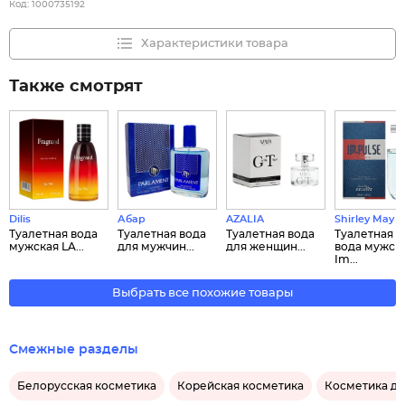
Код:
1000735192
Характеристики товара
Также смотрят
Dilis
Абар
AZALIA
Shirley May
Туалетная вода
Туалетная вода
Туалетная вода
Туалетная
мужская LA...
для мужчин...
для женщин...
вода мужск
Im...
Выбрать все похожие товары
Смежные разделы
Белорусская косметика
Корейская косметика
Косметика д