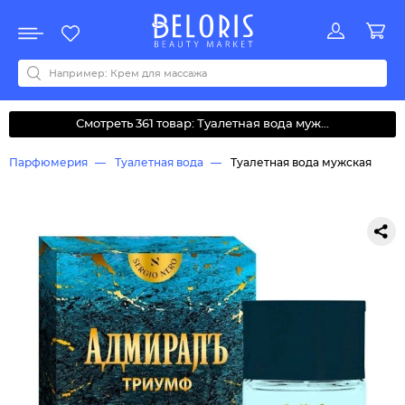
Распродажа
Акции
Новинки
Хит продаж
Все бренды
0-9
A
B
C
D
E
F
G
H
I
J
K
L
M
N
O
P
Q
R
S
T
U
V
W
Y
Z
А
Б
В
Д
З
И
М
О
К
Л
Н
П
Р
С
Т
У
Ф
Ч
Смотреть 361 товар: Туалетная вода муж...
Парфюмерия
Туалетная вода
Туалетная вода мужская