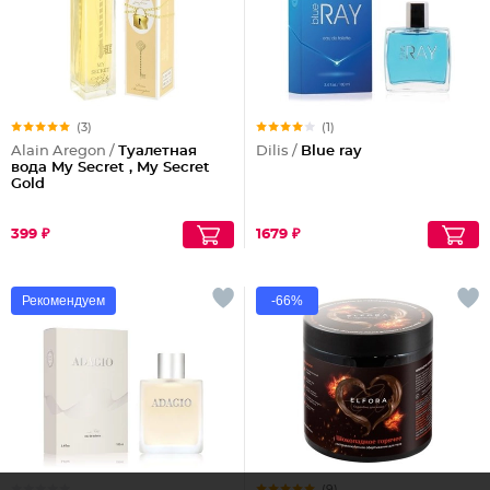
(3)
(1)
Alain Aregon /
Туалетная
Dilis /
Blue ray
вода My Secret , My Secret
Gold
399 ₽
1679 ₽
Рекомендуем
-66%
(9)