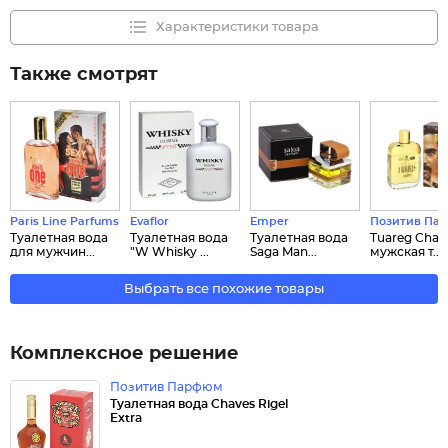
Характеристики товара
Также смотрят
Paris Line Parfums
Evaflor
Emper
Позитив Па
Туалетная вода
Туалетная вода
Туалетная вода
Tuareg Cha
для мужчин...
"W Whisky ...
Saga Man...
мужская т...
Выбрать все похожие товары
Комплексное решение
Позитив Парфюм
Туалетная вода Chaves Rigel
Extra