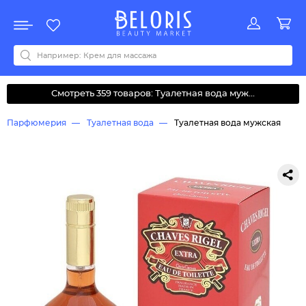
Распродажа
Акции
Новинки
Хит продаж
Все бренды
0-9
A
B
C
D
E
F
G
H
I
J
K
L
M
N
O
P
Q
R
S
T
U
V
W
Y
Z
А
Б
В
Д
З
И
М
О
К
Л
Н
П
Р
С
Т
У
Ф
Ч
Смотреть 359 товаров: Туалетная вода муж...
Парфюмерия
Туалетная вода
Туалетная вода мужская