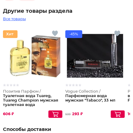
Другие товары раздела
Все товары
-45%
Позитив Парфюм /
Vogue Collection /
Po
Туалетная вода Tuareg,
Парфюмерная вода
во
Tuareg Champion мужская
мужская "Tabaco", 33 мл
Fr
туалетная вода
606 ₽
293 ₽
16
533
Способы доставки