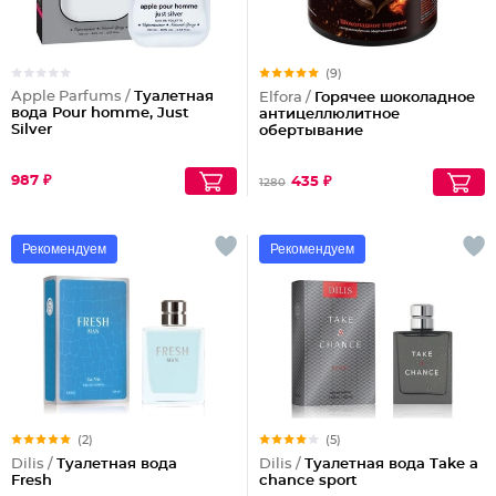
(9)
Apple Parfums /
Туалетная
Elfora /
Горячее шоколадное
вода Pour homme, Just
антицеллюлитное
Silver
обертывание
987 ₽
435 ₽
1280
Рекомендуем
Рекомендуем
(2)
(5)
Dilis /
Туалетная вода
Dilis /
Туалетная вода Take a
Fresh
chance sport