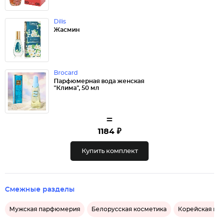
Dilis
Жасмин
Brocard
Парфюмерная вода женская
"Клима", 50 мл
=
1184 ₽
Купить комплект
Смежные разделы
Мужская парфюмерия
Белорусская косметика
Корейская к