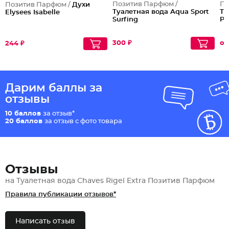
Позитив Парфюм /
По
Позитив Парфюм /
Духи
Туалетная вода Aqua Sport
Ту
Elysees Isabelle
Surfing
Pl
300 ₽
от
244 ₽
Дарим баллы за
отзывы
10 баллов
за отзыв*
20 баллов
за отзыв с фото товара
Отзывы
на Туалетная вода Chaves Rigel Extra Позитив Парфюм
Правила публикации отзывов*
Написать отзыв