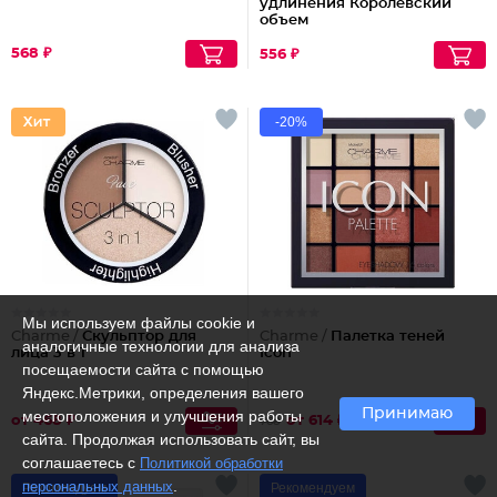
удлинения Королевский
объем
568 ₽
556 ₽
-20%
Мы используем файлы cookie и
Charme /
Скульптор для
Charme /
Палетка теней
аналогичные технологии для анализа
лица 3 в 1
Icon
посещаемости сайта с помощью
Яндекс.Метрики, определения вашего
Принимаю
местоположения и улучшения работы
от 468 ₽
от 614 ₽
768
сайта. Продолжая использовать сайт, вы
соглашаетесь с
Политикой обработки
.
персональных данных
Рекомендуем
Рекомендуем