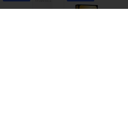
(3)
Dilis /
Туалетная вода
Dilis /
Туалетная вода
One
Odyssey
1449 ₽
1960 ₽
-59%