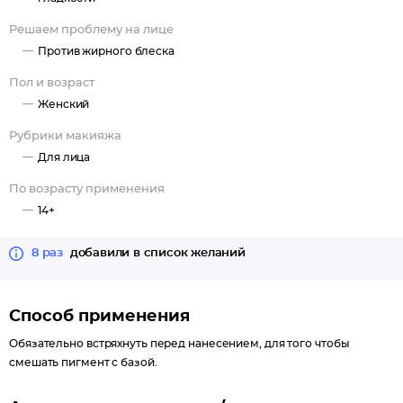
Решаем проблему на лице
Против жирного блеска
Пол и возраст
Женский
Рубрики макияжа
Для лица
По возрасту применения
14+
8 раз
добавили в список желаний
Способ применения
Обязательно встряхнуть перед нанесением, для того чтобы
смешать пигмент с базой.