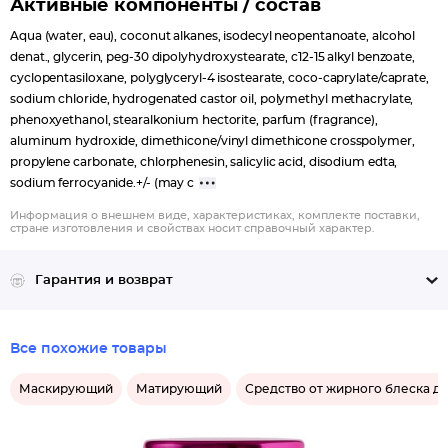
Активные компоненты / состав
Aqua (water, eau), coconut alkanes, isodecyl neopentanoate, alcohol
denat., glycerin, peg-30 dipolyhydroxystearate, c12-15 alkyl benzoate,
cyclopentasiloxane, polyglyceryl-4 isostearate, coco-caprylate/caprate,
sodium chloride, hydrogenated castor oil, polymethyl methacrylate,
phenoxyethanol, stearalkonium hectorite, parfum (fragrance),
aluminum hydroxide, dimethicone/vinyl dimethicone crosspolymer,
propylene carbonate, chlorphenesin, salicylic acid, disodium edta,
sodium ferrocyanide.+/- (may c
Информация о внешнем виде, характеристиках, комплекте поставки,
стране изготовления и свойствах носит справочный характер.
Гарантия и возврат
Все похожие товары
Маскирующий
Матирующий
Средство от жирного блеска дл