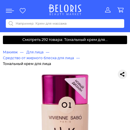
Распродажа
Акции
Новинки
Хит продаж
Все бренды
0-9
A
B
C
D
E
F
G
H
I
J
K
L
M
N
O
P
Q
R
S
T
U
V
W
Y
Z
А
Б
В
Д
З
И
М
О
К
Л
Н
П
Р
С
Т
У
Ф
Ч
Смотреть 292 товара: Тональный крем для...
Макияж
Для лица
Средство от жирного блеска для лица
Тональный крем для лица