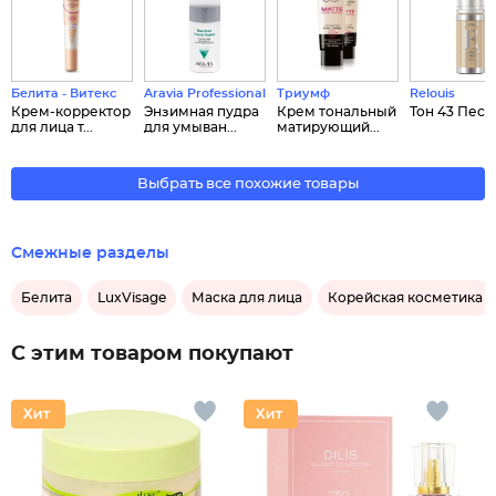
Белита - Витекс
Aravia Professional
Триумф
Relouis
Крем-корректор
Энзимная пудра
Крем тональный
Тон 43 Пес
для лица т...
для умыван...
матирующий...
Выбрать все похожие товары
Смежные разделы
Белита
LuxVisage
Маска для лица
Корейская косметика
С этим товаром покупают