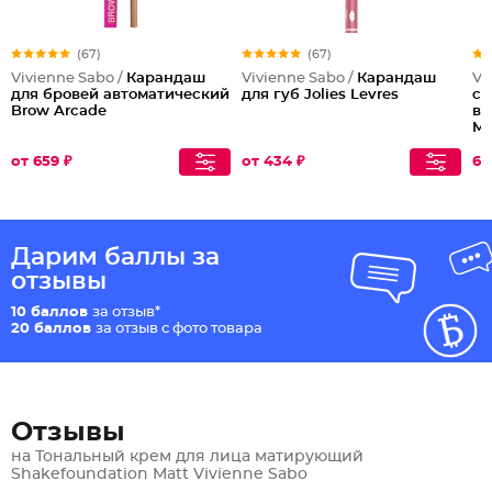
(67)
(67)
Vivienne Sabo /
Карандаш
Vivienne Sabo /
Карандаш
Vi
для бровей автоматический
для губ Jolies Levres
сц
Brow Arcade
во
Ma
Ar
Pr
от 659 ₽
от 434 ₽
68
Дарим баллы за
отзывы
10 баллов
за отзыв*
20 баллов
за отзыв с фото товара
Отзывы
на Тональный крем для лица матирующий
Shakefoundation Matt Vivienne Sabo