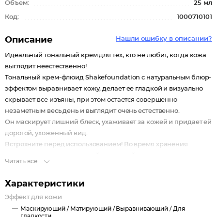
Объем:
25 мл
Код:
1000710101
Описание
Нашли ошибку в описании?
Идеальный тональный крем для тех, кто не любит, когда кожа
выглядит неестественно!
Тональный крем-флюид Shakefoundation с натуральным блюр-
эффектом выравнивает кожу, делает ее гладкой и визуально
скрывает все изъяны, при этом остается совершенно
незаметным весь день и выглядит очень естественно.
Он маскирует лишний блеск, ухаживает за кожей и придает ей
дорогой, ухоженный вид.
Встряхните перед использованием! Во время хранения
частички пигмента в жидкой тональной основе могут
Читать все
опускаться вниз. Встряхивая крем перед нанесением, вы
обеспечиваете равномерное распределение пигмента.
Характеристики
Эффект для кожи
Маскирующий /
Матирующий /
Выравнивающий /
Для
гладкости