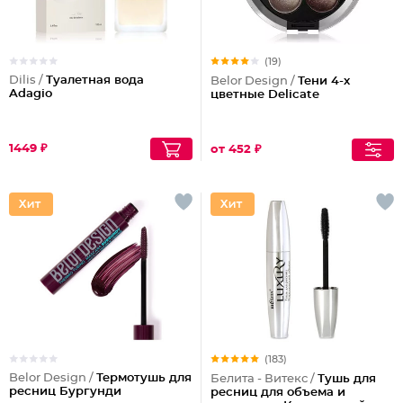
(19)
Dilis /
Туалетная вода
Belor Design /
Тени 4-х
Adagio
цветные Delicate
1449 ₽
от 452 ₽
(183)
Belor Design /
Термотушь для
Белита - Витекс /
Тушь для
ресниц Бургунди
ресниц для объема и