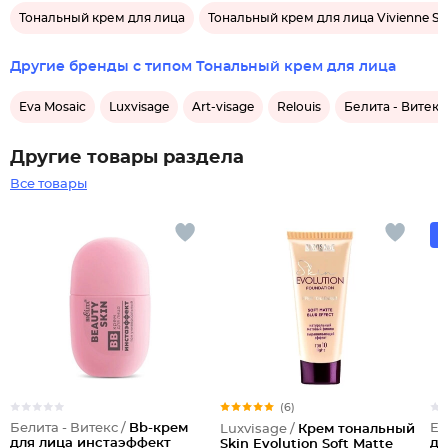
Тональный крем для лица
Тональный крем для лица Vivienne S
Другие бренды с типом Тональный крем для лица
Eva Mosaic
Luxvisage
Art-visage
Relouis
Белита - Витекс
Другие товары раздела
Все товары
(6)
Белита - Витекс /
Bb-крем
Ed
Luxvisage /
Крем тональный
для лица инстаэффект
дл
Skin Evolution Soft Matte