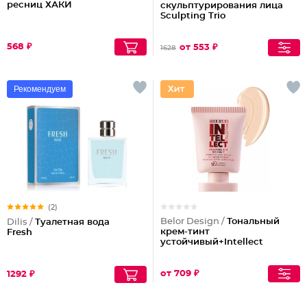
ресниц ХАКИ
скульптурирования лица
Sculpting Triо
568 ₽
от 553 ₽
1628
Рекомендуем
(2)
Belor Design /
Тональный
Dilis /
Туалетная вода
крем-тинт
Fresh
устойчивый+Intellect
от 709 ₽
1292 ₽