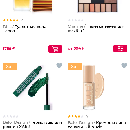
(4)
Charme /
Палетка теней для
Dilis /
Туалетная вода
век 9 в 1
Taboo
от 394 ₽
1759 ₽
(7)
Belor Design /
Термотушь для
Belor Design /
Крем для лица
ресниц ХАКИ
тональный Nude