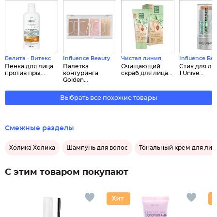
Белита - Витекс
Influence Beauty
Чистая линия
Influence Be
Пенка для лица
Палетка
Очищающий
Стик для лиц
против пры...
контуринга
скраб для лица...
1 Unive...
Golden...
Выбрать все похожие товары
Смежные разделы
Холика Холика
Шампунь для волос
Тональный крем для лиц
С этим товаром покупают