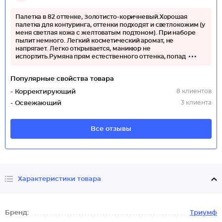
Палетка в 82 оттенке, Золотисто-коричневый.Хорошая
палетка для контуринга, оттенки подходят и светлокожим (у
меня светлая кожа с желтоватым подтоном). При наборе
пылит немного. Легкий косметический аромат, не
напрягает. Легко открывается, маникюр не
испортить.Румяна прям естественного оттенка, попад
Популярные свойства товара
8 клиентов
- Корректирующий
3 клиента
- Освежающий
Все отзывы
Характеристики товара
Бренд:
Триумф