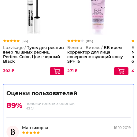
(66)
(185)
Luxvisage /
Тушь для ресниц
Белита - Витекс /
ВВ крем-
Бе
веер пышных ресниц
корректор для лица
Ме
Perfect Color, Цвет черный
совершенствующий кожу
ли
Black
SPF 15
оч
392 ₽
271 ₽
43
Оценки пользователей
положительных оценок
89%
из 9
Мантихорка
16.10.2019