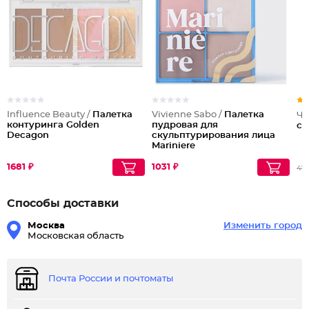
Influence Beauty /
Палетка
Vivienne Sabo /
Палетка
Чи
контуринга Golden
пудровая для
ск
Decagon
скульптурирования лица
Mariniere
1681 ₽
1031 ₽
47
Способы доставки
Москва
Изменить город
Московская область
Почта России и почтоматы