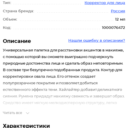
Тип:
Корректор для лица
Страна бренда:
Россия
Объем:
12 мл
Код:
1000076472
Описание
Нашли ошибку в описании?
Универсальная палетка для расстановки акцентов в макияже,
с помощью которой вы сможете выигрышно подчеркнуть
природные достоинства лица и сделать образ неповторимым.
В составе три безупречно подобранных продукта. Контур для
корректировки овала лица. Его оттенок создает
полупрозрачное покрытие и позволяет добиться
естественного эффекта тени. Хайлайтер добавит деликатного
сияния. Румяна придадут макияжу свежесть и завершат образ.
Средство имеет мягкую мелкодисперсную структуру, легко
наносится. Увеличивая или уменьшая интенсивность
Читать все
наносимого слоя, вы сможете регулировать яркость
прорабатываемых зон. Минимум средств для максимальной
Характеристики