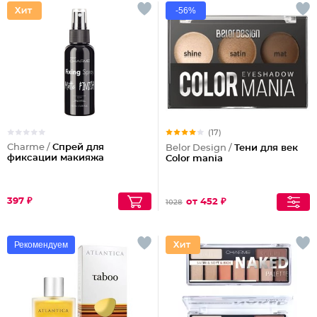
-56%
(17)
Charme /
Спрей для
Belor Design /
Тени для век
фиксации макияжа
Color mania
397 ₽
от 452 ₽
1028
Рекомендуем