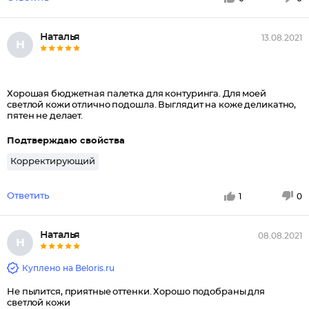
Наталья
13.08.2021
Н
Хорошая бюджетная палетка для контуринга. Для моей
светлой кожи отлично подошла. Выглядит на коже деликатно,
пятен не делает.
Подтверждаю свойства
Корректирующий
Ответить
1
0
Наталья
08.08.2021
Н
Куплено на Beloris.ru
Не пылится, приятные оттенки. Хорошо подобраны для
светлой кожи