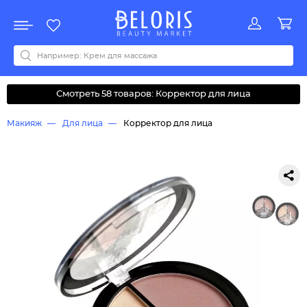
Распродажа
Акции
Новинки
Хит продаж
Все бренды
0-9
A
B
C
D
E
F
G
H
I
J
K
L
M
N
O
P
Q
R
S
T
U
V
W
Y
Z
А
Б
В
Д
З
И
М
О
К
Л
Н
П
Р
С
Т
У
Ф
Ч
Смотреть 58 товаров: Корректор для лица
Макияж
Для лица
Корректор для лица