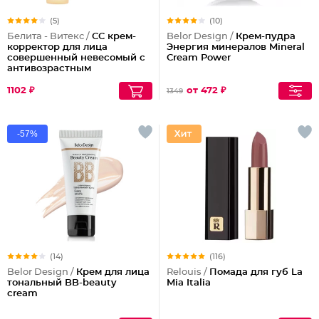
(5)
(10)
Белита - Витекс /
СС крем-
Belor Design /
Крем-пудра
корректор для лица
Энергия минералов Mineral
совершенный невесомый с
Cream Power
антивозрастным
действием
1102 ₽
от 472 ₽
1349
-57%
(14)
(116)
Belor Design /
Крем для лица
Relouis /
Помада для губ La
тональный BB-beauty
Mia Italia
cream