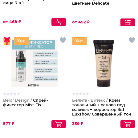
лица 3 в 1
цветные Delicate
от 468 ₽
от 452 ₽
Belor Design /
Спрей-
Белита - Витекс /
Крем
фиксатор Mist Fix
тональный + основа под
макияж + корректор 3в1
Luxshow Совершенный тон
универсальный
577 ₽
359 ₽