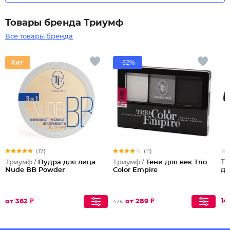
Товары бренда Триумф
Все товары бренда
-32%
(17)
(11)
Тр
Триумф /
Пудра для лица
Триумф /
Тени для век Trio
дл
Nude BB Powder
Color Empire
14
от 362 ₽
от 289 ₽
426