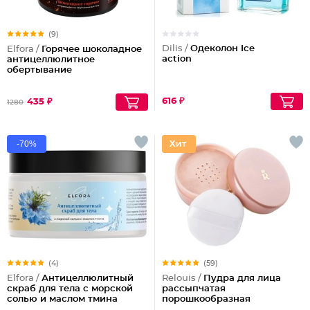
(9)
Dilis /
Одеколон Ice
Elfora /
Горячее шоколадное
action
антицеллюлитное
обертывание
616 ₽
435 ₽
1280
-70%
(4)
(59)
Elfora /
Антицеллюлитный
Relouis /
Пудра для лица
скраб для тела с морской
рассыпчатая
солью и маслом тмина
порошкообразная