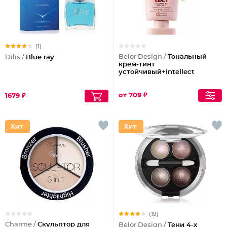
(1)
Belor Design /
Тональный
Dilis /
Blue ray
крем-тинт
устойчивый+Intellect
от 709 ₽
1679 ₽
(19)
Charme /
Скульптор для
Belor Design /
Тени 4-х