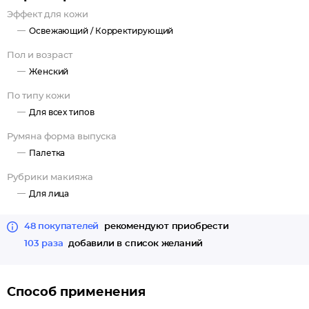
выразительности. Преимущества многофункциональность и
Эффект для кожи
экономия места в косметичке, выделение участков лица и
Освежающий /
Корректирующий
зоны декольте, естественный и выразительный макияж,
стойкость, можно использовать в качестве скульптора для
Пол и возраст
всего тела, подходит для всех типов кожи.
Женский
По типу кожи
Для всех типов
Румяна форма выпуска
Палетка
Рубрики макияжа
Для лица
48 покупателей
рекомендуют приобрести
103 раза
добавили в список желаний
Способ применения