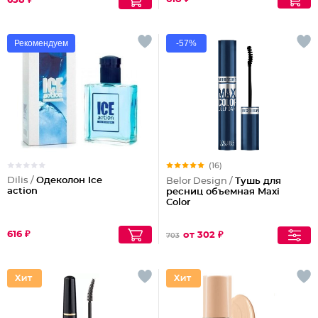
638 ₽
Рекомендуем
-57%
(16)
Dilis /
Одеколон Ice
Belor Design /
Тушь для
action
ресниц объемная Maxi
Color
616 ₽
от 302 ₽
703