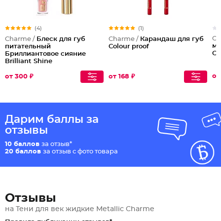
(4)
(1)
Ch
Charme /
Блеск для губ
Charme /
Карандаш для губ
ми
питательный
Colour proof
Co
Бриллиантовое сияние
Brilliant Shine
от
от 300 ₽
от 168 ₽
Дарим баллы за
отзывы
10 баллов
за отзыв*
20 баллов
за отзыв с фото товара
Отзывы
на Тени для век жидкие Metallic Charme