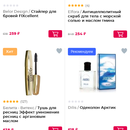
(4)
Belor Design /
Стайлер для
Elfora /
Антицеллюлитный
бровей FIXcellent
скраб для тела с морской
солью и маслом тмина
259 ₽
254 ₽
618
849
Рекомендуем
(127)
Dilis /
Одеколон Арктик
Белита - Витекс /
Тушь для
ресниц Эффект умножения
ресниц с аргановым
маслом
618 ₽