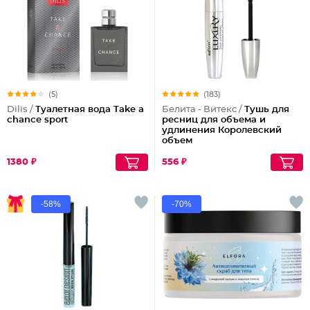
(5)
(183)
Dilis /
Туалетная вода Take a
Белита - Витекс /
Тушь для
chance sport
ресниц для объема и
удлинения Королевский
объем
1380 ₽
556 ₽
-58%
-70%