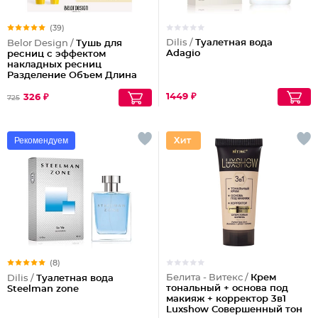
(39)
Dilis /
Туалетная вода
Belor Design /
Тушь для
Adagio
ресниц с эффектом
накладных ресниц
Разделение Объем Длина
Podium extreme
1449 ₽
326 ₽
725
Рекомендуем
(8)
Белита - Витекс /
Крем
Dilis /
Туалетная вода
тональный + основа под
Steelman zone
макияж + корректор 3в1
Luxshow Совершенный тон