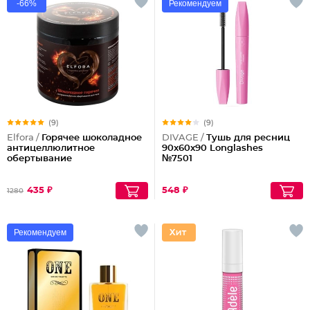
-66%
Рекомендуем
(9)
(9)
Elfora /
Горячее шоколадное
DIVAGE /
Тушь для ресниц
антицеллюлитное
90x60x90 Longlashes
обертывание
№7501
435 ₽
548 ₽
1280
Рекомендуем