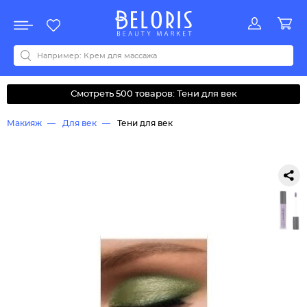
Распродажа
Акции
Новинки
Хит продаж
Все бренды
0-9
A
B
C
D
E
F
G
H
I
J
K
L
M
N
O
P
Q
R
S
T
U
V
W
Y
Z
А
Б
В
Д
З
И
М
О
К
Л
Н
П
Р
С
Т
У
Ф
Ч
Смотреть 500 товаров: Тени для век
Макияж
Для век
Тени для век