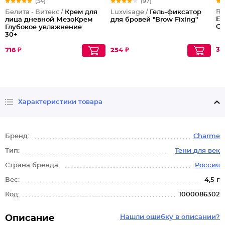
(54)
(97)
Re
Белита - Витекс /
Крем для
Luxvisage /
Гель-фиксатор
Ey
лица дневной МезоКрем
для бровей "Brow Fixing"
Ca
Глубокое увлажнение
30+
35
716 ₽
254 ₽
Характеристики товара
Бренд:
Charme
Тип:
Тени для век
Страна бренда:
Россия
Вес:
4,5 г
Код:
1000086302
Описание
Нашли ошибку в описании?