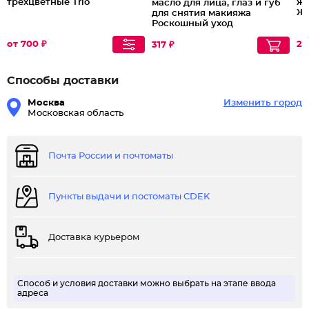
трехцветные Trio
жи
масло для лица, глаз и губ
Ж
для снятия макияжа
Роскошный уход
от 700 ₽
26
317 ₽
Способы доставки
Москва
Изменить город
Московская область
Почта России и почтоматы
Пункты выдачи и постоматы CDEK
Доставка курьером
Способ и условия доставки можно выбрать на этапе ввода
адреса