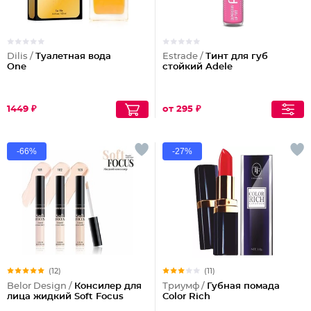
Dilis /
Туалетная вода
Estrade /
Тинт для губ
One
стойкий Adele
1449 ₽
от 295 ₽
-66%
-27%
(12)
(11)
Belor Design /
Консилер для
Триумф /
Губная помада
лица жидкий Soft Focus
Color Rich