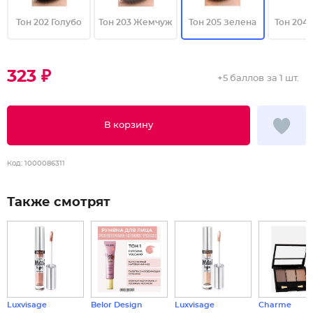
Тон 202 Голубо
Тон 203 Жемчуж
Тон 205 Зелена
Тон 204
323 ₽
+
5 баллов
за 1 шт.
В корзину
Код:
1000086311
Также смотрят
Luxvisage
Belor Design
Luxvisage
Charme