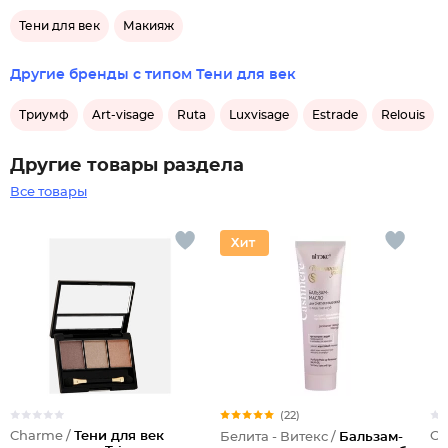
Тени для век
Макияж
Другие бренды с типом Тени для век
Триумф
Art-visage
Ruta
Luxvisage
Estrade
Relouis
Другие товары раздела
Все товары
(22)
Charme /
Тени для век
Ch
Белита - Витекс /
Бальзам-