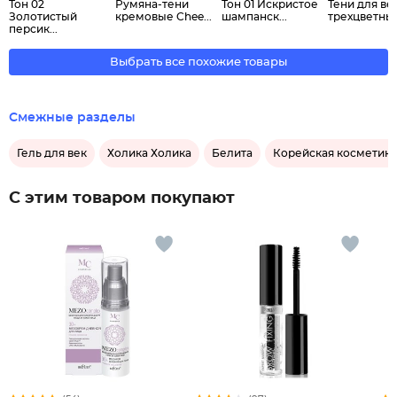
Тон 02
Румяна-тени
Тон 01 Искристое
Тени для ве
Золотистый
кремовые Chee...
шампанск...
трехцветные 
персик...
Выбрать все похожие товары
Смежные разделы
Гель для век
Холика Холика
Белита
Корейская косметика
С этим товаром покупают