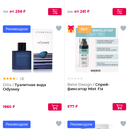
от 256 ₽
от 261 ₽
753
358
Рекомендуем
(3)
Belor Design /
Спрей-
Dilis /
Туалетная вода
фиксатор Mist Fix
Odyssey
577 ₽
1960 ₽
Рекомендуем
Рекомендуем