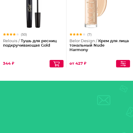
(50)
(7)
Relouis /
Тушь для ресниц
Belor Design /
Крем для лица
подкручивающая Gold
тональный Nude
Harmony
344 ₽
от 427 ₽