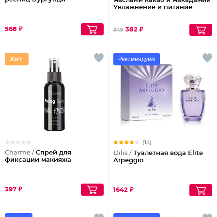
маслами какао и макадамии
Увлажнение и питание
568 ₽
382 ₽
849
Рекомендуем
(14)
Charme /
Спрей для
Dilis /
Туалетная вода Elite
фиксации макияжа
Arpeggio
397 ₽
1642 ₽