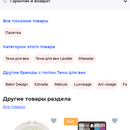
Гарантия и возврат
Все похожие товары
Палетка
Категории этого товара
Тени для век
Тени для век Lavelle
Макияж
Другие бренды с типом Тени для век
Belor Design
Estrade
Relouis
Luxvisage
Art-visage
Far
Другие товары раздела
Все товары