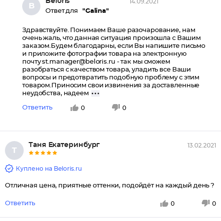
Beloris
14.09.2021
B
Ответ для
"Gаlinа"
Здравствуйте. Понимаем Ваше разочарование, нам
очень жаль, что данная ситуация произошла с Вашим
заказом.Будем благодарны, если Вы напишите письмо
и приложите фотографии товара на электронную
почту st.manager@beloris.ru - так мы сможем
разобраться с качеством товара, уладить все Ваши
вопросы и предотвратить подобную проблему с этим
товаром.Приносим свои извинения за доставленные
неудобства, надеем
Ответить
0
0
Таня Екатеринбург
13.02.2021
Т
Куплено на Beloris.ru
Отличная цена, приятные оттенки, подойдёт на каждый день ?
Ответить
0
0