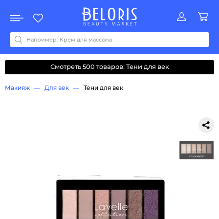
Распродажа
Акции
Новинки
Хит продаж
Все бренды
0-9
A
B
C
D
E
F
G
H
I
J
K
L
M
N
O
P
Q
R
S
T
U
V
W
Y
Z
А
Б
В
Д
З
И
М
О
К
Л
Н
П
Р
С
Т
У
Ф
Ч
Смотреть 500 товаров: Тени для век
Макияж
Для век
Тени для век