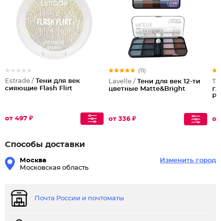
(11)
Estrade /
Тени для век
Lavelle /
Тени для век 12-ти
To
сияющие Flash Flirt
цветные Matte&Bright
гл
Pe
от 497 ₽
от 336 ₽
от
Способы доставки
Москва
Изменить город
Московская область
Почта России и почтоматы