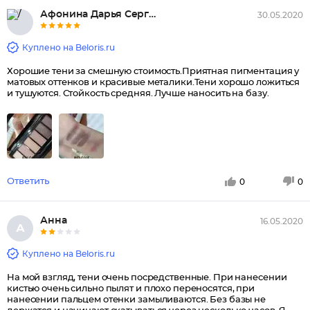
Афонина Дарья Сергеевна
30.05.2020
Куплено на Beloris.ru
Хорошие тени за смешную стоимость.Приятная пигментация у
матовых оттенков и красивые металики.Тени хорошо ложиться
и тушуются. Стойкость средняя. Лучше наносить на базу.
Ответить
0
0
Анна
16.05.2020
А
Куплено на Beloris.ru
На мой взгляд, тени очень посредственные. При нанесении
кистью очень сильно пылят и плохо переносятся, при
нанесении пальцем отенки замыливаются. Без базы не