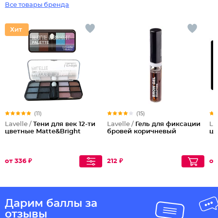
Все товары бренда
(11)
(15)
Lavelle /
Тени для век 12-ти
Lavelle /
Гель для фиксации
La
цветные Matte&Bright
бровей коричневый
цв
от 336 ₽
212 ₽
от
Дарим баллы за
отзывы