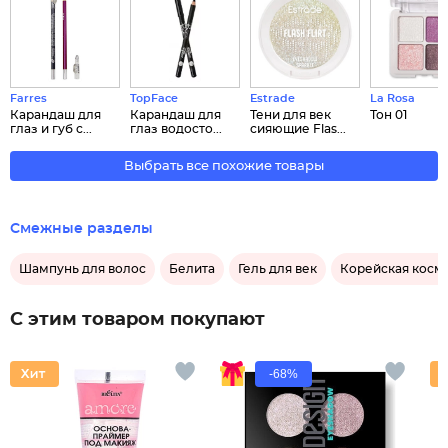
Farres
TopFace
Estrade
La Rosa
Карандаш для
Карандаш для
Тени для век
Тон 01
глаз и губ с...
глаз водосто...
сияющие Flas...
Выбрать все похожие товары
Смежные разделы
Шампунь для волос
Белита
Гель для век
Корейская косм
С этим товаром покупают
-68%