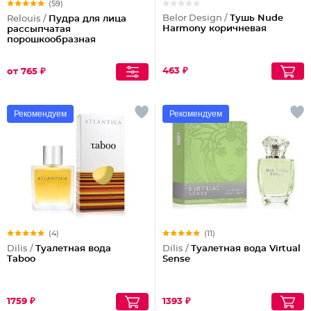
(59)
Belor Design /
Тушь Nude
Relouis /
Пудра для лица
Harmony коричневая
рассыпчатая
порошкообразная
463 ₽
от 765 ₽
Рекомендуем
Рекомендуем
(4)
(11)
Dilis /
Туалетная вода
Dilis /
Туалетная вода Virtual
Taboo
Sense
1759 ₽
1393 ₽