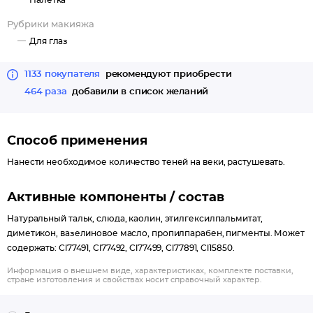
Палетка
Рубрики макияжа
Для глаз
1133 покупателя
рекомендуют приобрести
464 раза
добавили в список желаний
Способ применения
Нанести необходимое количество теней на веки, растушевать.
Активные компоненты / состав
Натуральный тальк, слюда, каолин, этилгексилпальмитат,
диметикон, вазелиновое масло, пропилпарабен, пигменты. Может
содержать: Сl77491, Cl77492, Cl77499, Cl77891, Cl15850.
Информация о внешнем виде, характеристиках, комплекте поставки,
стране изготовления и свойствах носит справочный характер.