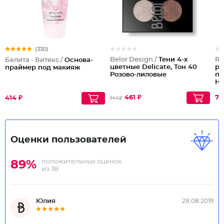
(330)
Belor Design /
Тени 4-х
Re
Белита - Витекс /
Основа-
цветные Delicate, Тон 40
ра
праймер под макияж
Розово-лиловые
по
На
461 ₽
76
414 ₽
1442
Оценки пользователей
положительных оценок
89%
из 38
Юлия
28.08.2019