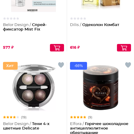
Belor Design /
Спрей-
Dilis /
Одеколон Комбат
фиксатор Mist Fix
577 ₽
616 ₽
-66%
(19)
(9)
Belor Design /
Тени 4-х
Elfora /
Горячее шоколадное
цветные Delicate
антицеллюлитное
обертывание