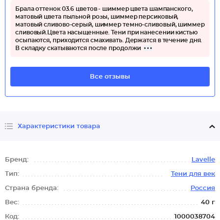
Брала оттенок 03.6 цветов - шиммер цвета шампанского,
матовый цвета пыльной розы, шиммер персиковый,
матовый сливово-серый, шиммер темно-сливовый, шиммер
сливовый.Цвета насыщенные. Тени при нанесении кистью
осыпаются, приходится смахивать. Держатся в течение дня.
В складку скатываются после продолжи
Все отзывы
Характеристики товара
Бренд:
Lavelle
Тип:
Тени для век
Страна бренда:
Россия
Вес:
40 г
Код:
1000038704