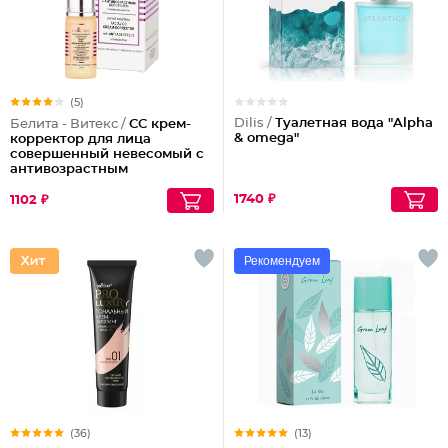
(5)
Dilis /
Туалетная вода "Alpha
Белита - Витекс /
СС крем-
& omega"
корректор для лица
совершенный невесомый с
антивозрастным
действием
1740 ₽
1102 ₽
Рекомендуем
(36)
(13)