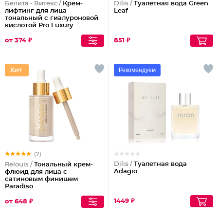
Белита - Витекс /
Крем-
Dilis /
Туалетная вода Green
лифтинг для лица
Leaf
тональный с гиалуроновой
кислотой Pro Luxury
от 374 ₽
851 ₽
Рекомендуем
(7)
Dilis /
Туалетная вода
Relouis /
Тональный крем-
Adagio
флюид для лица c
сатиновым финишем
Paradiso
1449 ₽
от 648 ₽