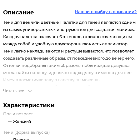
Описание
Нашли ошибку в описании?
Тени для век 6-ти цветные. Палетки для теней являются одним
из самых универсальных инструментов для создания макияжа.
Каждая палетка включает 6 оттенков, отлично сочетающихся
между собой и удобную двухстороннюю кисть-аппликатор.
Тени легко накладываются и растушевываются, что позволяет
создавать различные образы, от повседневного до вечернего.
Оттенки подобраны таким образом, чтобы каждая девушка
могла найти палетку, идеально подходящую именно для нее.
Имея в косметичке такую палетку, ты можешь
экспериментировать с образами каждый день.
Читать все
Характеристики
Пол и возраст
Женский
Тени (форма выпуска)