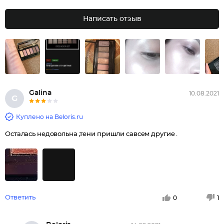
Написать отзыв
Gаlinа
10.08.2021
G
Куплено на Beloris.ru
Осталась недовольна ,тени пришли савсем другие .
Ответить
0
1