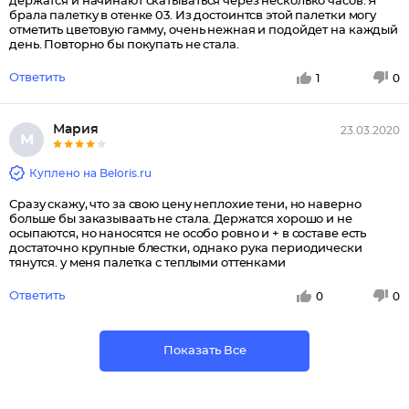
держатся и начинают скатываться через несколько часов. Я
брала палетку в отенке 03. Из достоинтсв этой палетки могу
отметить цветовую гамму, очень нежная и подойдет на каждый
день. Повторно бы покупать не стала.
Ответить
1
0
Мария
23.03.2020
М
Куплено на Beloris.ru
Сразу скажу, что за свою цену неплохие тени, но наверно
больше бы заказываать не стала. Держатся хорошо и не
осыпаются, но наносятся не особо ровно и + в составе есть
достаточно крупные блестки, однако рука периодически
тянутся. у меня палетка с теплыми оттенками
Ответить
0
0
Показать Все