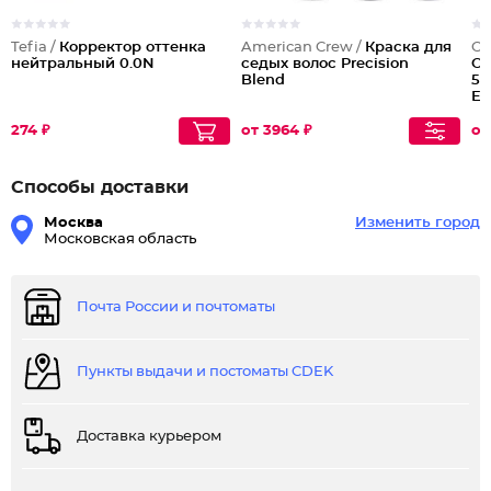
Tefia /
Корректор оттенка
American Crew /
Краска для
OL
нейтральный 0.0N
седых волос Precision
Ок
Blend
5 
Em
274 ₽
от 3964 ₽
от
Способы доставки
Москва
Изменить город
Московская область
Почта России и почтоматы
Пункты выдачи и постоматы CDEK
Доставка курьером