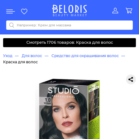
Распродажа
Акции
Новинки
Хит продаж
Все бренды
0-9
A
B
C
D
E
F
G
H
I
J
K
L
M
N
O
P
Q
R
S
T
U
V
W
Y
Z
А
Б
В
Д
З
И
М
О
К
Л
Н
П
Р
С
Т
У
Ф
Ч
Смотреть 1706 товаров: Краска для волос
Уход
Для волос
Средство для окрашивания волос
Краска для волос