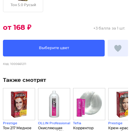
Тон 5.0 Русый
от 168 ₽
+
3 балла
за 1 шт.
Выберите цвет
Код:
1000661211
Также смотрят
Prestige
OLLIN Professional
Tefia
Prestige
Тон 217 Медное
Окисляющая
Корректор
Крем-краск