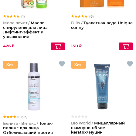
(1)
(8)
Море лечит /
Масло
Dilis /
Туалетная вода Unique
спирулины для лица
sunny
Лифтинг-эффект и
увлажнение
426 ₽
1511 ₽
(93)
Bio World /
Мицеллярный
Белита - Витекс /
Тоник-
шампунь-объем
пилинг для лица
keratrix+муцин
Отбеливающий против