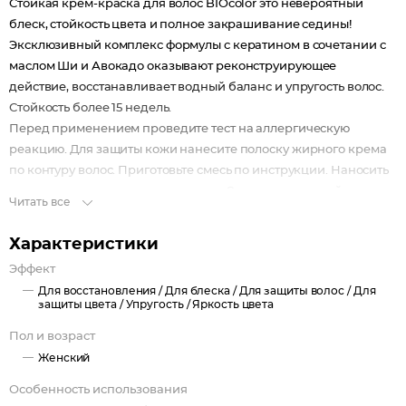
Стойкая крем-краска для волос BIOcolor это невероятный
блеск, стойкость цвета и полное закрашивание седины!
Эксклюзивный комплекс формулы с кератином в сочетании с
маслом Ши и Авокадо оказывают реконструирующее
действие, восстанавливает водный баланс и упругость волос.
Стойкость более 15 недель.
Перед применением проведите тест на аллергическую
реакцию. Для защиты кожи нанесите полоску жирного крема
по контуру волос. Приготовьте смесь по инструкции. Наносить
можно на сухие и влажные волосы. С помощью редкой
Читать все
расчески распределите смесь.
Время воздействия - 40 минут. Промойте волосы. Нанесите
Характеристики
бальзам-кондиционер на 3 минуты, тщательно смойте.
Эффект
Оксидант содержит перекись водорода! Крем-краска
Для восстановления /
Для блеска /
Для защиты волос /
Для
содержит аммиак и фенилендиамины. Не используйте для
защиты цвета /
Упругость /
Яркость цвета
окрашивания бровей и ресниц.
Пол и возраст
Женский
Особенность использования