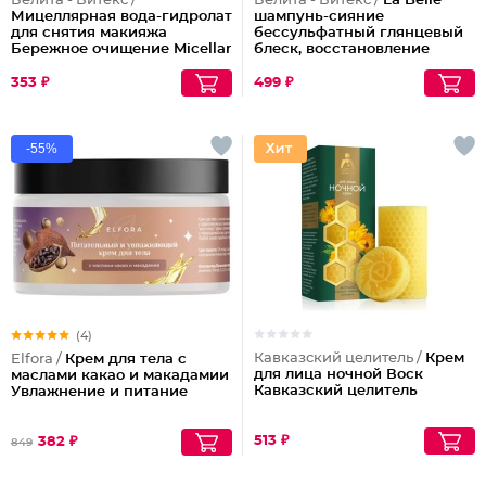
Белита - Витекс /
Белита - Витекс /
La Belle
Мицеллярная вода-гидролат
шампунь-сияние
для снятия макияжа
бессульфатный глянцевый
Бережное очищение Micellar
блеск, восстановление
Cleansing
волос шелк+пептиды
353 ₽
499 ₽
-55%
(4)
Кавказский целитель /
Крем
Elfora /
Крем для тела с
для лица ночной Воск
маслами какао и макадамии
Кавказский целитель
Увлажнение и питание
513 ₽
382 ₽
849