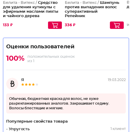
Be
Белита - Витекс /
Средство
Белита - Витекс /
Шампунь
дл
для удаления кутикулы с
против выпадения волос
эфирными маслами пихты
суперактивный
и чайного дерева
Репейник
133 ₽
336 ₽
799
Оценки пользователей
положительных оценок
100%
из 1
Я
19.03.2022
Обычная, бюджетная краска для волос, не хуже
разрекламированных аналогов. Закрашивает седину.
Волосы блестящие и мягкие.
Популярные свойства товара
1 клиент
- Упругость