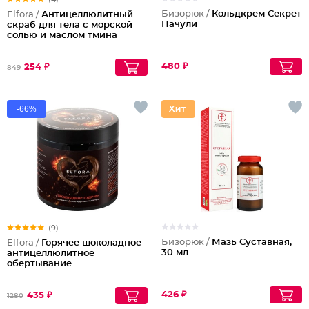
Бизорюк /
Кольдкрем Секрет
Elfora /
Антицеллюлитный
Пачули
скраб для тела с морской
солью и маслом тмина
480 ₽
254 ₽
849
-66%
(9)
Бизорюк /
Мазь Суставная,
Elfora /
Горячее шоколадное
30 мл
антицеллюлитное
обертывание
426 ₽
435 ₽
1280