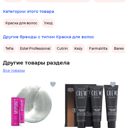
Категории этого товара
Краска для волос
Уход
Другие бренды с типом Краска для волос
Tefia
Estel Professional
Cutrin
Kezy
FarmaVita
Barex It
Другие товары раздела
Все товары