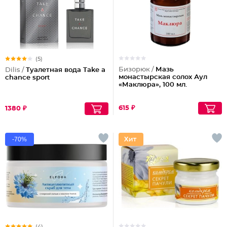
(5)
Бизорюк /
Мазь
Dilis /
Туалетная вода Take a
монастырская солох Аул
chance sport
«Маклюра», 100 мл.
615 ₽
1380 ₽
-70%
(4)